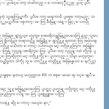
ပခ်င္ေတာ့ တခါတည္း ေလးဆင့္ခ်ဳိင့္တခုု ျပင္ျပီး
ုတဲ့ သူၾကြယ္ၾကီး ျပီးေတာ့ မၾကာမီ ျဖစ္ေတာ့မည့္ သ
္ၾကီးေၾကာင္းေတြ ခ်ီးမြန္းခန္း ဖြင့္ေပးလိုု
 အခြန္ေရွာင္တယ္။ ဟုုတ္စ။ အေမရိကန္အခြန္ဥပေဒေတြ နည္းဥပေ
ိတယ္ကြ။ တရား၀င္ကိုု အခြန္ကိုု ေရွာင္လိုု႔ ရတာေတြ အမ်ားၾ
္းတိုု႔ မသိတာ ေကာင္းပါတယ္။ မင္းတိုု႔ေတြက အခြန္မ်ား
ေတြရဲ့ လုုပ္ငန္းစာရိတ္ေတြ၊ ျပီးေတာ့ လုုပ္ငန္းထဲ တိုုးခ်ဲ့ ျ
့္ေတြဆိုုတာ မင္းတိုု႔ကိုု ေျပာလည္း သိမွာ မဟုုတ္ေ
ုုတာ ဒါကိုု သူ ေတာ္လိုု႔ တတ္လိုု႔ အခြန္မေပးပဲ ေနႏိုုင္တာ
 ျပန္စစ္ေနတယ္ မဟုုတ္လား။ IRS က စစ္ေဆးေရး ၀င္ေနျပီ မ
ရင္ သူ႔အခြန္ဥပေဒေတြ ျပင္ဆင္ျပဌာန္းလိုုက္ရင္ မင္းတိုု႔
ိုု႔ေတြက ငပိန္းေတြ ျဖစ္ကုုန္မွာေပါ့ကြ”
က္ေလးနဲ႔ ဆိုု ေကာင္းမယ္ေနာ္”