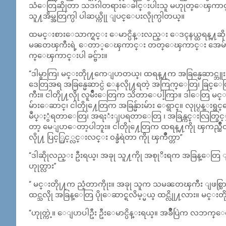
သံေတြဆိုုတာ သဒၵါတရားေခါင္းပါးသူ မဟုုတ္ေၾကာင္း ျ
သူ႔အိမ္အတြက္ပါ ပါဆယ္ကိုု ျပင္ေပးလိုုက္ပါတယ္။
ထမင္းစားေသာက္ရင္း ေမာင္ပိန္းလည္း ေဒၚနယ္ထရန္႔ဆို
မၼတၾကီးရဲ့ ေတာ္ေၾကာင္း တတ္ေၾကာင္း အေမ်ာ္အျမင
က္ေၾကာင္းပါ ခင္ဗ်ား။
“ဒါမွာကြ၊ မင္းတိုု႔ကေျပာတယ္၊ ထရန္႔က အခြန္မေဆာင္ဘူး၊
ဒေတြအရ အခြန္မေဆာင္ပဲ ေနလိုု႔ရတဲ့ အကြက္ေတြ၊ ခြင္ေတြ ရွ
ကီး။ ငါတိုု႔လိုု လူမ်ဳိးေတြက သိတာေပါ့ကြာ။ ဒါေတြ မင
မ်ားေဆာင္၊ ငါတိုု႔ေတြက အခြန္မ်ားမ်ား ေရွာင္။ လုုပ္ငန္းရွင္
မဳပ္ႏွံရတာေတြ၊ အရႈံးျပရတာေတြ ၊ အခြန္ကင္းလြတ္ခြင
တာ့ မေျပာေတာ့ပါဘူး။ ငါတိုု႔ေတြက ထရန္႔ကိုု ၾကည္ညိဳတယ္ဆိ
လိုု႔ ပြင့္ပြင့္လင္းလင္း ၀န္ခံရဲတာ ကိုု ၾကိဳက္တာ”
“ဒါဆိုုလည္း ဦးရယ္၊ အခုု သူ႔ကိုု အစုုိးရက အခြန္ေတြ
ဟုုတ္လား”
“ မင္းတိုု႔က ညံ့တာကိုုး။ အခုု သူက သမၼတၾကီး ျဖစ္သြား
ထင္သလိုု အခြန္ေတြ ပိုုေဆာင္ရလိမ့္မယ္ ထင္လိုု႔လား။ မင္းတ
“ဟုုတ္ကဲ့။ ေျပာပါဦး ဦးေမာင္ပိန္းရယ္။ အခ်ဳိပြဲက လဘ