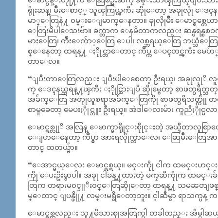
ေမာင္ပိန္းတိုု႔က ေဆြစဥ္မ်ဳိးဆက္ ခ်မ္းသာၾကြယ္၀ျပီး
ရိုုးဆန္၊ မ်ဳိးေစာင့္ သူၾကြယ္ၾကီး ဆိုုေတာ့ အခုုလိုု ေဒၚ
မာ္ေတြနဲ႔ ၀မ္းေျမာက္ေနတာ။ ခုုလိုုမ်ဳိး ေမာင္ရစ္တေယာက္
ေတြးမိပါေသးဗ်ာ။ ခက္တာက ေနမိတာကလည္း ဆန္ဖရန္စစ
မားေတြ၊ က်ဳးေက်ာ္ေတြ ေပါ၊ လစ္ဘရယ္ေတြ ဘယ္သံေတြ
စ္ေနေတာ့ ထရန္႔ ႏိုုင္တာေတာင္ က်ဳပ္က ေပၚတင္ၾကီး မေပ်ာ္
တာေလ။
“ျပီးတာေတြလည္း ျပီးပါေစေတာ့ ဦးရယ္၊ အခုုလုုိ လူျပ
က္ ေဒၚနယ္ထရန္႔ၾကီး ႏိုုင္သြားျပီ ဆိုုမွေတာ့ စာဖတ္ပရိ
အခ်က္ေတြ အတုုယူစရာအခ်က္ေတြကိုု စာဖတ္ပရိသတ္ကိုု တင္ျပခ်င
စာမူခေတာ့ မေပးႏိုုင္ဘူး ဦးရယ္။ အဲဒါေလးမ်ား ကူညီႏိုုင္မလာ
ေမာင္ရစ္လုုိ အလြန္ ေမာက္မာရိုုင္းစိုုင္းတဲ့ အယ္ဒီတာလူစြာတ
ေျပာေနေတာ့ က်ဳပ္မွာ အားရလိုုက္တာေလ၊ ေဆြမ်ဳိးေတြအားလုုံ
တာင္ ထတယ္ဗ်ာ။
“ေအာင္မယ္ေလး ေမာင္ရစ္ရယ္။ မင္းကိုု ငါက ထမင္းဟင္း
ကိုု ေပးဦးမွာပါ။ အခုု ငါခန္႔ထားတဲ့ မကၠဆီကိုုက ထမင
တြက တရားမ၀င္ခုုိး၀င္ေတြဆိုုေတာ့ ထရန္႔ သမၼတျဖစ္ျ
မ္ေတာင္ ျပန္ဖိုု႔ လမ္းမရွိေတာ့ဘူး။ င့ါဆီမွာ ရာသက္ပန္
ေမာင္ရစ္ကလည္း သူ႔မိသားစုုအတြက္ပါ တခါတည္း အိမ္ပါဆယ္ ထ