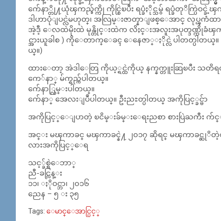
က်ေနာ္တို႔ယုံၾကည္ခ်က္ကို ကိုင္စြဲၿပီး ရပ္ခံႏိုင္သမွ် ရပ္ခံတုိက္ပြဲဝင္
ဒါဟာပုံျပင္လဲမဟုတ္၊ အလြမ္းဇာတ္နာျဖစ္ေအာင္ လုပ္ၾကံ
အဲ့ဒီ့ ေလထဲမိုးထဲ မုန္တိုင္းထဲက လိႈင္းအလူးအပုတ္ဒဏ္ကိုခ
င္အားယူခါစ ) ကိုေတာက္ေခၚ ေနေဇာ္ႏိုင္လဲ ပါတတ္
ယ္။)
ထားေတာ့ အဲဒါေတြ ကိုယ့္ရင္ထဲကိုယ္ နက္နက္တူးဆြၿပီး သ
ကေ်နာ္ မ်က္ရည္က်ပါတယ္။
က်ေနာ္လြမ္းပါတယ္။
က်ေနာ္ အေလးျပဳပါတယ္။ ဦးညႊတ္ပါတယ္ အကိုပြင့္ခင္ဗ်ာ
အကိုပြင့္ေျပာတဲ့ ၿငိမ္းခ်မ္းေရးညစာ စားပြဲႀကီး က်င္းပႏ
အင္း မၾကာခင္ မၾကာခင္နဲ႔ ၂၀၁၇ ဆိုရင္ မၾကာခင္ဆုိတဲ့
လားအကိုပြင့္ေရ
သင့္ခ်စ္ရဲေဘာ္
ညီ-ခင္လြန္း
၁၁၊ ႏိုဝင္ဘာ၊ ၂၀၁၆
ညေန – ၅ း ၃၅
Tags:
ေမာင္ေအာင္ပြင့္