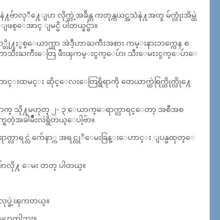
ာလုိ႔ေျပာ လိုက္တဲ့အခ်ိန္က ကတုန္ကယင္အသံနဲ႔အတူ မ်က္လုံးအိမ္ထဲ
ျဖစ္ေအာင္ ျမင္မိ ပါတယ္ခင္ဗ်ာ။
နာ္တို႔ႏွစ္ေယာက္ဟာ အဲဒီ့ဟာႀကီးအစား ကမ္းနားဘက္ကေန စ
ာလကာသီးႀကီးေတြ ဖီးၾကမ္းငွက္ေပ်ာ၊ သီးေမႊးငွက္ေပ်ာေ
္းထမင္း ဆိုင္ေလးေတြရွိရာကို တေယာက္ထဲရြက္တိုက္လို႔ေ
ေယာက္ သို႔မဟုတ္ ၂- ၃ ေယာက္ေရာက္လာရင္ေတာ့ အစီအစ
အခါမ်ဳိးလဲရွိတယ္ေပါ့ဗ်ာ။
က္လာရင္လဲ က်ေနာ္က အရင္လုိေမးခြန္းေဟာင္း ျပန္မထုတ္ေ
လားဗ်ာလို႔ ေမး တတ္ ပါတယ္။
လုပ္ခဲ့ၾကတယ္။
ဟုတ္ပါဘူး။