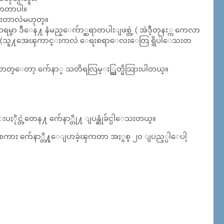
ခဲ့ၾကတာပါ။
ထားတာလဲမဟုတ္။
ံၾကရမွာ ဒီေန႔ နံမည္ေက်ာ္ဆရာတပါးျဖစ္တဲ့ ( အဲဒီ့တုနး္က ကေလာ
ပါတယ္။ (သူ႔အေၾကာင္းကလဲ ေရးစရာေလးေတြ ရွိပါေသးတ
တိရတတ္ေတာ့ က်ေနာ္ သတိရလြမ္း္ဆြတ္မိသြားပါတယ္။
ိုင္တဲ့တေန႔ က်ေနာ္တို႔ ျပန္ဆုံခ်င္ပါေသးတယ္။
စကား က်ေနာ္တိ႔ုေျပာခဲ့ၾကတာ အႏွစ္ ၂၀ ျပည့္ပါေပါ့