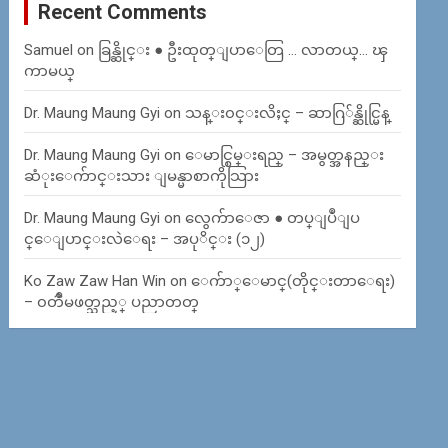
Recent Comments
Samuel
on
ခြန္ဆိုင္း ● ဦးထုတ္ျပာေတြ … လာတယ္… ၾ
ကာမယ္
Dr. Maung Maung Gyi
on
သန္း၀င္းလိႈင္ – ဆာဂြ်န္ဆိုင္မြန္
Dr. Maung Maung Gyi
on
ေမာင္စြမ္းရည္ – အမွတ္အနည္း
ဆံုးေက်ာင္းသား ျမန္မာစာကိုသြား
Dr. Maung Maung Gyi
on
လွေက်ာေဇာ ● တပ္ျပဳျပ
င္ေျပာင္းလဲေရး – အပုိင္း (၁၂)
Ko Zaw Zaw Han Win
on
ေက်ာ္ေမာင္(တိုင္းတာေရး)
– ၀တၳဳမဖတ္သည့္ ပညာတတ္