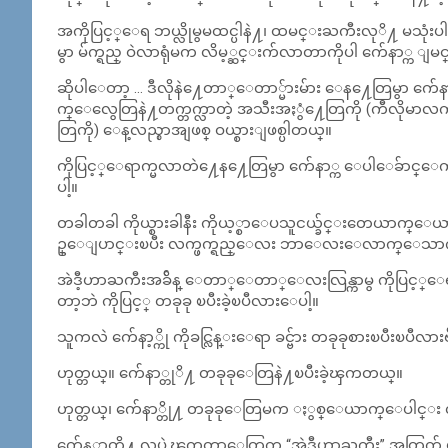
အကိုပြင့္ေရ ဘယ္လိုမွမထင္ပါနဲ႔၊ ထမင္းႀကီးလုိ႔ မသုံးပါနဲ႔ဗ်
မွာ မ်က္ရည္ ဝဲလာရုံမက လိမ့္ဆင္းက်လာတာကိုပါ က်ေနာ္က ျမင္
ဆိုပါေတာ့ … ဒီလိုနဲ႔ေတာ္ေတာ္မ်ားမ်ား ေန႔ေတြမွာ က်ေ
က္ေလွေတြနဲ႔တက္တက္လာတဲ့ အသီးအႏွံ႔ေတြကို (ကီလိုမ
တြကို) ေန့လည္စာအျဖစ္ ဝယ္စားျဖစ္ပါတယ္။
ကိုပြင့္ေရာက္မလာတဲ႔ေန႔ေတြမွာ က်ေနာ္က ေပါေခ်ာင္ေကာင
ပါ့။
တခါတခါ ကိုယ္စားခါနီး ကိုယ့္စာေပသူငယ္ခ်င္းတေယာက္
ဥ္ေျပာင္းၿပီး လက္ဖက္ရည္ေလး ဘာေလးေလာက္ေသာက္ရတဲ့
အဲဒီ့ဟာႀကီးအခ်ိန္ ေတာ္ေတာ္ေလးလြန္ကာမွ ကိုပြင့္ေရာ
တာ့ဘဲ ကိုပြင့္ တခုခု ၿပီးခဲ့ၿပီလားေပါ့။
သူကလဲ က်ေနာ့္ကို ကိုခင္လြန္းေရာ ခင္ဗ်ား တခုခုစားၿပီးၿပီ
ဟုတ္တယ္။ က်ေနာ္တုိ႔ တခုခုေတြနဲ႔ၿပီးခဲ့ၾကတယ္။
ဟုတ္တယ္၊ က်ေနာ္တို႔ တခုခုေတြမက ႏွစ္ေယာက္ေပါင္း 
က်ေန္ာတို႔ လုပ္ခဲ့ၾကတာေတြက “အဲဒီ့ဟာႀကီး” အတြက္မွ် မ