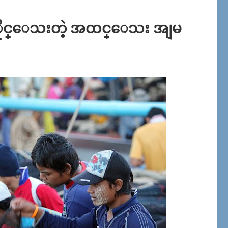
ုင္ေသးတဲ့ အထင္ေသး အျမ