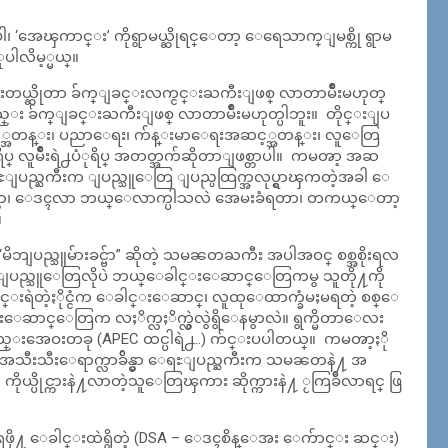
ိဳး’ ပါ၊ ‘အေၾကာင္း’ ကိုရွာမယ္ဆိုရင္ေတာ့ ေရေသာက္ျမစ္ကို ရွာမ
ုပါလိမ့္မယ္။
္ေကာင္းတယ္ဆိုတာ ခ်က္ျခင္းလက္ငင္းႀကီးျဖစ္ လာတာမ်ဳိးမဟုတ္
ာကလည္း ခ်က္ျခင္းႀကီးျဖစ္ လာတာမ်ဳိးမဟုတ္ပါဘူး။ တိုင္းျပ
င့္အတန္း၊ ပညာေရး၊ က်န္းမာေရးအဆင့္အတန္း၊ လူေတြ
ပ္ လူမ်ဳိးရဲ႕ပံုရိပ္ အတတ္အက်ဆိုတာျဖစ္တာပါ။ ကမၻာ့ အဆ
့ ေရႊျပည္ႀကီးက ျပည္သူေတြ ျပည္ပထြက္အလုပ္ရွာၾကတဲ့အခါ ေ
ာၾကည့္တာ၊ ေဒၚလာ ဘယ္ေလာက္ပါသလဲ အေမးခံရတာ၊ တကယ္ေတာ့
။
“မိဘျပည္သူမ်ားခင္ဗ်ာ” ဆိုတဲ့ သမၼတႀကီး အပါအဝင္ စစ္အစိုးရလ
မန္မာျပည္သူေတြလိုပဲ ဘယ္ေခါင္းေဆာင္ေတြကမွ သူတို႔ကို
္းရဲတဲ့ႏိုင္ငံက ေခါင္းေဆာင္၊ လူထုေထာက္ခံမႈမရတဲ့ စစ္ေ
ဆာင္ေတြက လႈိက္လႈိက္လွဲလွဲရွိေနမွာလဲ။ ရွက္မိတာေလး
ေဝးတခု (APEC ထင္ပါရဲ႕..) က်င္းပပါတယ္။ ကမၻာ့ႏို
နဲ႔ အသီးသီးေရာက္လာခ်ိန္မွာ ေရႊျပည္ႀကီးက သမၼတနဲ႔ အ
္ပိုင္ကားနဲ႔လာတဲ့သူေတြၾကား ဆိုက္ကားနဲ႔ ႂကြခ်ီလာရင္ ဖြ
ဖို႔ ေခါင္းထဲရွိတဲ့ (DSA – ေဒၚစိန္ေအး ေက်ာင္း ဆင္း)