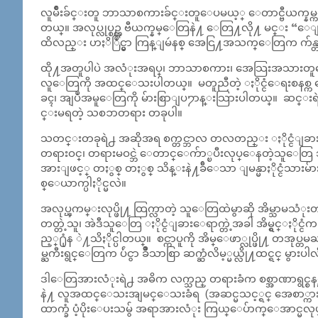
လူမ်ဳိးခ်င္းတူ ဘာသာစကားခ်င္းတူေပမယ့္ ေတာင္ဗီယက္
တယ္။ အလုပ္လုပ္စဥ္က ဗီယက္နမ္ေတြနဲ႔ ေတြ႔လို႔ မင္း “ေျမာက
ထိလည္း ဟႏိြဳင္မွာ ကြန္ျမဴနစ္ အေငြ႔အသက္ေတြက က်န္တ
ထို႔အတူပါပဲ အလံုးအရပ္၊ ဘာသာစကား၊ အေသြးအသားတူ
လူေတြကို အထင္ေသးပါတယ္။ မတူညီတဲ့ ႏိုင္ငံေရးစနစ္က ေ
ခၚ၊ အျပဳအမူေတြကို မ်ားစြာျပ႒ာန္းသြားပါတယ္။ ဆင္းရဲမ
င္းမရတဲ့ သစၥာတရား တခုပါ။
သတင္းတခုရဲ႕ အဆိုအရ စက္တင္ဘာလ တလတည္း ႏိုင္ငံျခားကို သ
တရားဝင္၊ တရားမဝင္ဘဲ ေတာင္ေက်ာ္ၿပီးလုပ္ေနတဲ့သူေတြ ဘ
အားျဖင့္ တႏွစ္ တႏွစ္ သိန္းနဲ႔ခ်ီေသာ ျမန္မာႏိုင္ငံသား
စ္ေယာက္ပါႏိုင္မလဲ။
အလုပ္ၾကမ္းလုပ္ဖို႔ ထြက္လာတဲ့ သူေတြထဲမွာဆို အိမ္သာမသံုး
တတ္တဲ့သူ၊ အဲဒီသူေတြ ႏိုင္ငံျခားေရာက္တဲ့အခါ အိမ္ရွင္ႏို
ည့္႐ုံန ဲ႔သိႏိုင္ပါတယ္။ စင္ကာပူကို အိမ္ေဖာ္လုပ္ဖို႔ တအု
မ္ႀကီးရွင္ေတြက ပ်ဴငွာ ခ်ဳိသာစြာ ဆက္ဆံလိမ့္မယ္လို႔ထင္ရင္ မွားပါလ
ဒါေတြအားလံုးရဲ႕ အဓိက လက္သည္ တရားခံက စစ္အာဏာရွင္စနစ္ဆိုးကလြ
နဲ႔ လူအထင္ေသးအျမင္ေသးခံရ (အဆင္မသင့္ရင္ အေစာ္ကားပါခံ
ထာက္ခံ ပံ့ပိုးေပးသမွ် အရာအားလံုး ကြယ္ေပ်ာက္ေအာင္မလုပ္ႏို