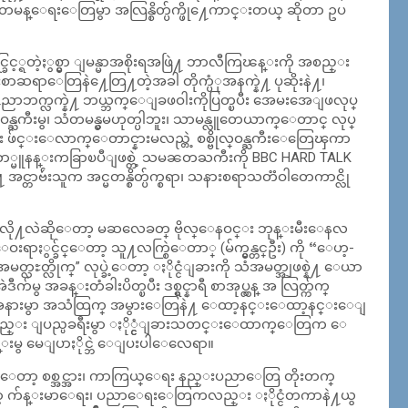
န္ေရးေတြမွာ အလြန္စိတ္ပ်က္ဖို႔ေကာင္းတယ္ ဆိုတာ ဥပ
ြင့္ရတဲ့ႏွစ္မွာ ျမန္မာအစိုးရအဖြဲ႔ ဘာလီကြၽန္းကို အစည္း
ရာေတြနဲ႔ေတြ႔တဲ့အခါ တိုက္ပံုအနက္နဲ႔ ပုဆိုးနဲ႔၊
ူ႔ရဲ႕ညာဘက္လက္နဲ႔ ဘယ္ဘက္ေျခဖဝါးကိုပြတ္ၿပီး အေမးအေျဖလုပ္
ဝန္ႀကီးမွ၊ သံတမန္မွမဟုတ္ပါဘူး၊ သာမန္လူတေယာက္ေတာင္ လုပ္
 ဖ်င္းေလာက္ေတာင္နားမလည္တဲ့ စစ္ဗိုလ္ဝန္ႀကီးေတြေၾကာ
က္ေတာ္မူနန္းကခြာၿပီျဖစ္တဲ့ သမၼတႀကီးကို BBC HARD TALK
္တာဗ်ဴးသူက အင္မတန္စိတ္ပ်က္စရာ၊ သနားစရာသတၱဝါတေကာင္လို
ု႔လဲဆိုေတာ့ မဆလေခတ္ ဗိုလ္ေနဝင္း ဘုန္းမီးေနလ
ေဝးရာႏွင္ခ်င္ေတာ့ သူ႔လက္စြဲေတာ္ (မ်က္မွန္တင္ဦး) ကို “ေဟ့-
လႊတ္လိုက္” လုပ္ခဲ့ေတာ့ ႏိုင္ငံျခားကို သံအမတ္အျဖစ္နဲ႔ ေယာ
အခန္းတံခါးပိတ္ၿပီး ဒစ္ရွင္နာရီ စာအုပ္လွန္ အ လြတ္က်က္
္း အနားမွာ အသံထြက္ အမွားေတြနဲ႔ ေထာ့နင္းေထာ့နင္းေျ
ဂၢိဳလ္ႀကီးလည္း ျပည္ပခရီးမွာ ႏို္င္ငံျခားသတင္းေထာက္ေတြက ေ
းမွ မေျပာႏိုင္ဘဲ ေျပးပါေလေရာ။
ာင့္ေတာ့ စစ္အင္အား၊ ကာကြယ္ေရး နည္းပညာေတြ တိုးတက္
တာ့ က်န္းမာေရး၊ ပညာေရးေတြကလည္း ႏိုင္ငံတကာနဲ႔ယွ