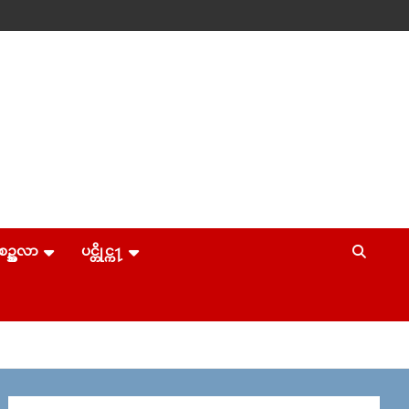
စဥ္အလာ
ပင္တိုင္က႑