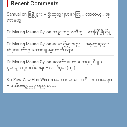
Recent Comments
Samuel
on
ခြန္ဆိုင္း ● ဦးထုတ္ျပာေတြ … လာတယ္… ၾ
ကာမယ္
Dr. Maung Maung Gyi
on
သန္း၀င္းလိႈင္ – ဆာဂြ်န္ဆိုင္မြန္
Dr. Maung Maung Gyi
on
ေမာင္စြမ္းရည္ – အမွတ္အနည္း
ဆံုးေက်ာင္းသား ျမန္မာစာကိုသြား
Dr. Maung Maung Gyi
on
လွေက်ာေဇာ ● တပ္ျပဳျပ
င္ေျပာင္းလဲေရး – အပုိင္း (၁၂)
Ko Zaw Zaw Han Win
on
ေက်ာ္ေမာင္(တိုင္းတာေရး)
– ၀တၳဳမဖတ္သည့္ ပညာတတ္