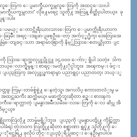
နမ္ကလူေတြက ေျမာက္ဗီယက္နမ္ကလူေတြကို အထင္ေသးပါ
္ဗီယက္နမ္ကလား” လို႔ေမးရင္ သူတို႔ အလြန္ စိတ္ဆိုးပါတယ္။ ခု
ုန္းပါ။
ေပမယ့္ ေတာင္ကိုရီးယားသားေတြက ေျမာက္ကိုရီးယားက
ဆြမ်ဳိး အရင္းအျခာျဖစ္ဦးေတာ့ အက်င့္စ႐ိုက္၊ အေတြးအေ
ြဲေတျခင္းဟာ အရာမ်ားစြာကို နိမ့္က်သြားေစတယ္ဆိုတာ ျင
ြားေရာက္အလုပ္လုပ္ကိုင္သူ ၁၄,ဝဝဝ ေက်ာ္ ရွိပါ သတဲ့။ ဒါက
ယ္ေလာက္ရွိမွန္း စာရင္းမတို႔ႏိုင္ပါဘူး။ အၾကမ္း ဖ်င္း
မ်ား ျပည္ပထြက္ အလုပ္လုပ္ၾကရာမွာ ပညာရွင္၊ ပညာတတ္၊ ဘယ္ႏွ
တတ္သူ၊ ကြမ္းတဗ်စ္ဗ်စ္နဲ႔ ေနတဲ့သူ၊ အဂၤလိပ္ စကားတလံုးမွ မ
င္ငံက အထင္တႀကီး ဆက္ဆံမယ္၊ မဆက္ဆံဘူးဆိုတာ စဥ္း စားၾက
ပ္တမႀကီးေရာက္လာတဲ့ ျမန္မာအမ်ဳိးသမီးေလးေတြကို ေလ ဆိပ္က အိ
ိမ့္မယ္။
ဲလို႔ ဘာမွ်မရွိ္ပါဘူး။ ျပည္ပကို ျမန္မာပတ္စ္ပို႔ ကိုင္ထြက္တာ
ရ) တဲ့ဘဝက လြတ္ဖို႔ဆိုတာ စစ္အာဏာ ရွင္နဲ႔ သူတို႔ကို ေ
င္သေရြ႕ ခုလိုပဲ တိုင္းျပည္ပံုရိပ္က်ဆင္း ေနဦးမွာပါပဲ။