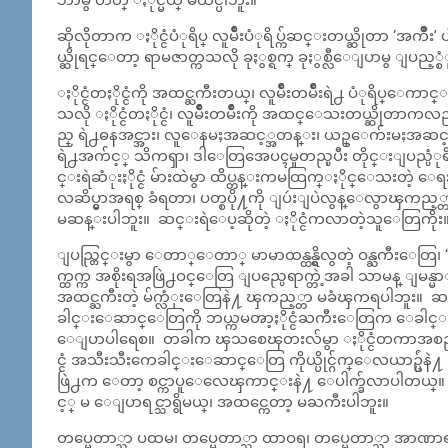
ဘာမွ် တတ္ ႏိုင္မယ္ မထင္ပါဘူး။
ဆိုလိုတာက ႏိုင္ငံပံုရိပ္ လူမ်ဳိးပံုရိပ္က်ဆင္းတယ္ဆိုတာ ‘အက်
ယ္ဆိုရင္ေတာ့ ရာမဇာတ္ကသလို ခုႏွစ္ရက္ ခုႏွစ္လီေျပာမွ ျပည့္စံ
ႏိုင္ငံတႏိုင္ငံကို အထင္ႀကီးတယ္၊ လူမ်ဳိးတမ်ဳိးရဲ႕ ပံုရိပ
သလို ႏိုင္ငံတႏိုင္ငံ၊ လူမ်ဳိးတမ်ဳိးကို အထင္ေသးတယ္ဆိုတ
ည္ ရဲ႕ဓနအင္အား၊ လူေနမႈအဆင့္အတန္း၊ ယဥ္ေက်းမႈအဆ
ရဲ႕အက်င့္ သိကၡာ၊ ဒါေတြအေပၚမူတည္ၿပီး တိုင္းျပည္ပံုရိ
င္းရဲဆံုးႏိုင္ငံ မ်ားထဲမွာ ထိပ္တန္းကမထြက္ႏိုင္ေသးတဲ
လဆိပ္မွာအရစ္ ခံရတာ၊ ပတ္စပို႔ကို ျပဴးျပဲလွန္ေလွ
မဆန္းပါဘူး။ ဆင္းရဲေပ့ဆိုတဲ့ ႏိုင္ငံကလာတဲ့သူေတြကိုး
ျပည္တြင္းမွာ ေတာ္ေတာ္ မာမာထန္ထန္ရွိလွတဲ့ ဝန္ႀကီးေတြ၊ 
က္ထက္က အစိုးရအဖြဲ႕ဝင္ေတြ ျပည္ပေရာက္တဲ့အခါ သာမန္ ျ
အထင္ႀကီးတဲ့ မ်က္လံုးေတြနဲ႔ ၾကည့္တာ မခံၾကရပါဘူး။ ဆင
ခါင္းေဆာင္ေတြကို ဘယ္ကမၻာ့ႏိုင္ငံႀကီးေတြက ေခါင္းေ
ေျပာပါရေစ။ တခါက ၾသစေၾတးလ်မွာ ႏိုင္ငံတကာအစည္းအ
င္ငံ အသီးသီးကေခါင္းေဆာင္ေတြ ကိုယ္ပိုင္ဂ်က္ေလယာဥ္ပ်ံ
ဖြဲ႕က ေတာ့ စင္ကာပူေလေၾကာင္းနဲ႔ ေပါက္ခ်လာပါတယ္။ ကိုယ
င့္ မ ေျပာရင္သာရွိမယ္၊ အထင္ကေတာ့ မႀကီးပါဘူး။
တပ္မေတာ္သာ ပထမ၊ တပ္မေတာ္သာ ထာဝရ၊ တပ္မေတာ္သာ အာဏာရ