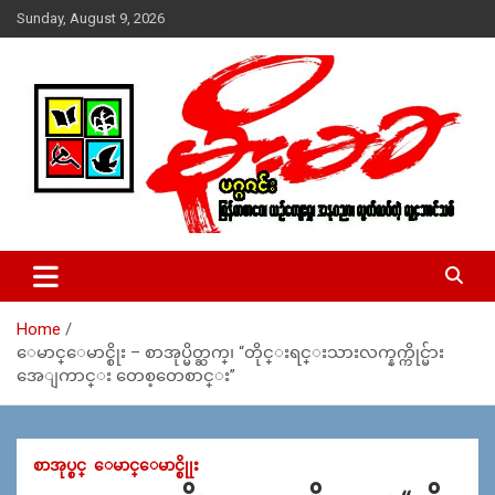
Skip
Sunday, August 9, 2026
to
content
USA – editors @ moemaka.net ((510) 854-6501)။ ရန္ကုန္ ဆက္သြ
MoeMaKa Burmese News &
ယ္ေရး – အမွတ္ ၂၅၄၊ ပထပ္၊ လမ္း ၄၀၊ ေက်ာက္တံတား၊ ရန္ကုန္။
Media
(ဖုုံး – ၀၉ ၂၅၂ ၂၄၉ ၀၉၄ ၊ ၀၉ ၄၂၁ ၇၄၃ ၇၅၃ ၊ ၀၉ ၅၀၄ ၁၀ ၅၈) ျ
ဖန္႔ခ်ိေရး – ဆိပ္ကမ္းသာစာေပ – အမွတ္ ၁၃ / ၃၈ လမ္း။ ပလာ
Home
ဇာေစ်းသစ္ ။ ၀၉ ၇၈၆၈၃၇ ၃၀၅ / ၀၉ ၉၆၃၆၉၉၈၃၄
ေမာင္ေမာင္စိုး – စာအုပ္မိတ္ဆက္၊ “တိုင္းရင္းသားလက္နက္ကိုင္မ်ား
အေျကာင္း တေစ့တေစာင္း”
စာအုပ္စင္
ေမာင္ေမာင္စိုုး