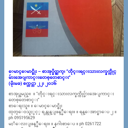
ေမာင္ေမာင္စိုး – စာအုပ္မိတ္ဆက္၊ “တိုင္းရင္းသားလက္နက္ကိုင္
မ်ားအေျကာင္းတေစ့တေစာင္း”
(မိုးမခ) စက္တင္ဘာ ၂၂၊ ၂၀၁၆
စာအုပ္အမည္။ ။ “တိုင္းရင္းသားလက္နက္ကိုင္မ်ားအေျကာင္း
တေစ့တေစာင္း”
စာေရးသူ။ ။ ေမာင္ေမာင္စိုး
ထုတ္ေဝသူႏွင့္ ရန္ကုန္ျဖန့္ခ်ိေရး။ ။ ရန္ေအာင္စာေပ ၂ ။
ph 095195629
မႏၲေလးျဖန့္ခ်ိေရး။ ။ နဂါးစာေပ ။ ph 0261722