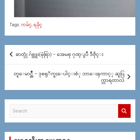
Tags:
ကခ်င္
,
ရခိုင္
Post
ဓာတ္ပုံ ဂ်စ္တူး(မုံရြာ) – အေမစု ဂုဏ္ျပဳ ဒီဇိုင္း
navigation
တူေမာင္ညိဳ – ဒုစရုိက္မႈေပါင္းစံု ဘာေၾကာင့္ ဆူပြ
က္လာရတာလဲ
S
e
a
r
c