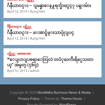
ဂ်ဴနီယာ၀င္း – ျမန္မာေန႔ရက္မ်ားႏွင့္ ပန္းမ်ား
April 14, 2014
Aung Htet
ဂ်ဳနီယာ၀င္း
ပင္တိုင္က႑
ဂ်ဴနီယာ၀င္း – ေအာင္ခ်မ္းသာပုုံျပင္
April 12, 2014
Aung Htet
ပင္တိုင္က႑
မာမာေအး
“ေျပာျပစရာေတြလဲ တပံုႀကီးရိွေသးတ
ယ္” အမွတ္ (၄၆၄)
April 16, 2013
admin
Copyright © 2026
MoeMaKa Burmese News & Media
Privacy Policy
Theme by:
Theme Horse
Proudly Powered by:
WordPress