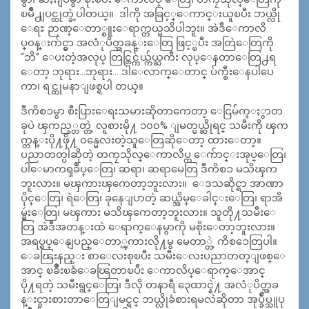
ၿမိဳ႕ျပင္ထုတ္ခဲ့ပါတယ္။ ဒါကို အခြင့္ေကာင္းယူၿပီး ဘယ္လို
ေရႊ ဉာဏ္ေတာ္စူးေရာက္တယ္မသိပါဘူး။ အဲဒီေကာလိ
ပ္၀န္းက်င္မွာ အလံုပိတ္အခန္းေတြ ဖြင့္ၿပီး အတြဲေတြကို
“ဘိ” ေပးတဲ့အလုပ္ တြင္တြင္က်ယ္က်ယ္ႀကီး လုပ္ေနတာေတြ႕ရ
ေတာ့ ဘုရား…ဘုရား… ဒါေလာက္ေတာင္ ပ်က္စီးေနပါပေ
ကာ၊ ရင္ထုမနာျဖစ္ရပါ တယ္။
ဒီကိစၥမွာ စီးပြားေရးသမားဆိုတာကေတာ့ ေငြမ်က္ႏွာတ
ခုပဲ ၾကည့္တတ္တဲ့ လူစားမို႔ ၁၀၀% ျမတ္မယ္ဆိုရင္ သမီးကို ၾက
က္တန္းပို႔ဖို႔ ၀န္မေလးတဲ့သူေတြဆိုေတာ့ ထားေတာ့။
ပညာတတ္ပါဆိုတဲ့ တကၠသိုလ္ေကာလိပ္က ေက်ာင္းအုပ္ေတြ၊
ပါေမာကၡခ်ဳပ္ေတြ၊ ဆရာ၊ ဆရာမေတြ ဒီကိစၥ မသိၾက
ဘူးလား။ မၾကားၾကေတာ့ဘူးလား။ ေဒသဆိုင္ရာ အာဏာ
ပိုင္ေတြ၊ ရဲေတြ၊ ခုနေျပာတဲ့ ဆယ္အိမ္ေခါင္းေတြ၊ ရာအိ
မ္မွဴးေတြ၊ မၾကား မသိၾကေတာ့ဘူးလား။ သူတို႔သမီးေ
တြ အဲဒီအတန္းထဲ ေရာက္ေနမွာကို မစိုးေတာ့ဘူးလား။
အရပ္ရပ္ေနျပည္ေတာ္ၾကားလို႔မွ မေတာ္တဲ့ ကိစၥေတြပါ။
ေခၽြးနည္း စာေလးစုၿပီး သမီးေလးပညာတတ္ျဖစ္ေ
အာင္ ၿခိဳးၿခံေခၽြတာၿပီး ေကာလိပ္ေရာက္ေအာင္
ပို႔ရတဲ့ သမီးရွင္ေတြ၊ ဒီလို တနာရီ ၃ေထာင္နဲ႔ အလံုပိတ္အခ
န္းငွားစားတာေတြျမင္ရင္ ဘယ္လိုခံစားရမလဲဆိုတာ အုပ္ခ်ဳပ္သူပု