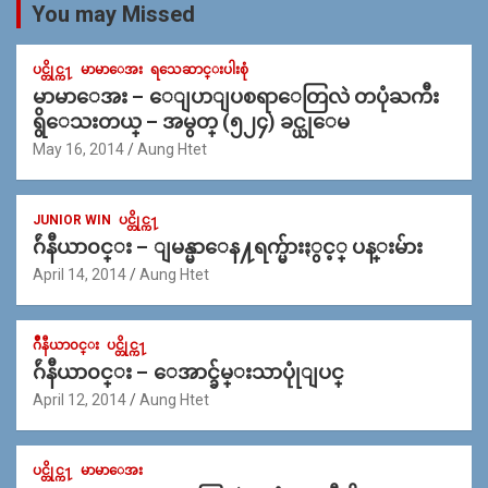
You may Missed
ပင္တိုင္က႑
မာမာေအး
ရသေဆာင္းပါးစုံ
မာမာေအး – ေျပာျပစရာေတြလဲ တပုံႀကီး
ရွိေသးတယ္ – အမွတ္ (၅၂၄) ခင္ယုေမ
May 16, 2014
Aung Htet
JUNIOR WIN
ပင္တိုင္က႑
ဂ်ဴနီယာ၀င္း – ျမန္မာေန႔ရက္မ်ားႏွင့္ ပန္းမ်ား
April 14, 2014
Aung Htet
ဂ်ဳနီယာ၀င္း
ပင္တိုင္က႑
ဂ်ဴနီယာ၀င္း – ေအာင္ခ်မ္းသာပုုံျပင္
April 12, 2014
Aung Htet
ပင္တိုင္က႑
မာမာေအး