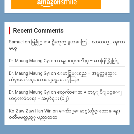
Recent Comments
Samuel
on
ခြန္ဆိုင္း ● ဦးထုတ္ျပာေတြ … လာတယ္… ၾကာ
မယ္
Dr. Maung Maung Gyi
on
သန္း၀င္းလိႈင္ – ဆာဂြ်န္ဆိုင္မြန္
Dr. Maung Maung Gyi
on
ေမာင္စြမ္းရည္ – အမွတ္အနည္း
ဆံုးေက်ာင္းသား ျမန္မာစာကိုသြား
Dr. Maung Maung Gyi
on
လွေက်ာေဇာ ● တပ္ျပဳျပင္ေျ
ပာင္းလဲေရး – အပုိင္း (၁၂)
Ko Zaw Zaw Han Win
on
ေက်ာ္ေမာင္(တိုင္းတာေရး) –
၀တၳဳမဖတ္သည့္ ပညာတတ္