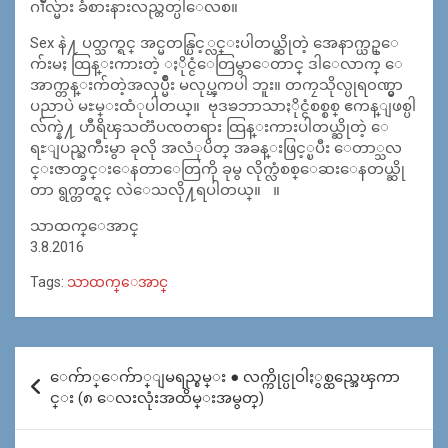
ဂၢိဳလ္မ်ား ခံစားနားလည္တတ္ပါေလစ။
Sex နဲ႔ ပတ္သက္ရင္ အင္မတန္ပြင့္လင္းပါတယ္ဆိုတဲ့ အေနာက္ယဥ္ေ
က်းမႈ ထြန္းကားတဲ့ ႏိုင္ငံေတြမွာေတာင္ ဒါေလာက္ ေ
အာက္တန္းက်တဲ့အလုပ္မ်ဳိး မလုပ္ၾကပါ ဘူး။ တကၠသိုလ္ပုရ၀ဏ္မွာ
ပညာပဲ မႊမ္းထံုပါတယ္။ ဗုဒၶဘာသာႏိုင္ငံစစ္စစ္ ဧကန္ျဖစ္ပါ
လ်က္နဲ႔ ဟီရိၾသတၱပၸတရား ထြန္းကားပါတယ္ဆိုတဲ့ ေ
ရႊျပည္ႀကီးမွာ ခုလို အလံုပိတ္ အခန္းဖြင့္ၿပီး ေတာ္သလ
င္းဇာတ္ခင္းေနတာေတြကို ခုမွ လိုက္လံစစ္ေဆးေနတယ္ဆို
တာ ရွက္တတ္ရင္ လဲေသလို႔ရပါတယ္။ ။
သာထက္ေအာင္
3.8.2016
Tags:
သာထက္ေအာင္
Post
ေက်ာ္ေက်ာ္ျမရည္စမ္း ● လက္ကိုင္ပုဝါႏွစ္ထည္အေၾကာ
navigation
င္း (၈ ေလးလုံးအထိမ္းအမွတ္)