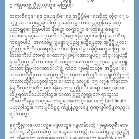
င္းရံပုဆစ္တုပ္ထိုင္ခဲ့တဲ့သူေတြေပါ့။
တရားစီရင္ေရး၊ ဥပေဒျပဳေရး၊ အုပ္ခ်ဳပ္စီမံေရးဆိုတဲ့ တိုင္းျပ
ည္နဲ႔ တကယ့္အေရး ပါတဲ့ ဌာနေတြမွာ တကယ္တတ္ကၽြမ္းတဲ့
ပညာရွင္ေတြမပါဘဲ နီးစပ္ရာ လက္သင့္ရာ ေတြနဲ႔ စခန္း
သြားေနရင္ေတာ့ ခုလိုပဲ အိုးနင္းခြက္နင္းေတြ ႀကံဳၾ
ကရမွာပါပဲ။ အဂၤလိပ္က ျမန္မာျပည္ကို နယ္ခ်ဲ႕ေတာ့ အုပ္ခ်ဳပ္ဖို႔လႊ
တ္လိုက္တဲ့ ၿဗိတိသွ်အရာရွိႀကီးေတြထဲမွာ အိုင္စီအက္စ္ေတြ အ
မ်ားႀကီးပါတာကို ေထာက္ျခင္းအားျဖင့္ တိုင္းျပည္စီ
မံအုပ္ခ်ဳပ္တယ္ ဆိုတာ စနစ္တက် သင္ၾကားေလ့က်င့္တတ္ေျမာက္သူ
မ်ားသာ စြမ္းေဆာင္ႏိုင္တဲ့ ကိစၥ ျဖစ္ပါတယ္။ အုပ္ခ်ဳပ္ေရး
ကုလားထိုင္ဆိုတာ လက္ဖက္ရည္ဆိုင္က ကုလားထိုင္လုိ ဘယ္သူထိုင္ထိုင္ရတဲ့
ကုလားထိုင္မ်ဳိးမဟုတ္ပါဘူး။ ေထာင္ ၁၀ႏွစ္၊ ၁၅ ႏွစ္ က်ဖူးတာ
နဲ႔ ဒီကုလားထိုင္ မင္းနဲ႔ေတာ္တယ္ဆိုၿပီး ေရာ့-အင့္ ေပး
လို႔ရတာမ်ဳိးမဟုတ္ပါဘူး။ ေထာင္ထြက္လက္မွတ္ဆိုတာ ရာထူးႀ
ကီးႀကီးနဲ႔ သင့္ေတာ္ေၾကာင္းေပးတဲ့ Certificate
မဟုတ္ပါဘူး။ ဂုဏ္ျပဳခ်င္ရင္ က်န္တဲ့နည္းနဲ႔ ဂုဏ္ျပဳလို႔လည္း
ရပါတယ္။
ခုရက္ပိုင္းေလး လူေျပာသူေျပာမ်ားတဲ့ ျမန္မာလူမ်ဳိး အေ
မရိကန္ႏိုင္ငံသားခံယူ ထားသူတေယာက္ကို ေလဆိပ္က ျပန္လႊတ္လို
က္တဲ့ ကိစၥဟာ ကၽြန္ေတာ္တို႔ ေရႊျပည္ ႀကီးရဲ႕ အုပ္ခ်ဳ