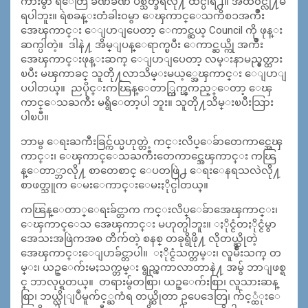
ကားမွာ ရဲေတြ ခဏခဏ ပစ္သတ္ခံရလို႔ ထင္ပါရဲ႕။ အထဲ၀င္လို႔မ
ရပါဘူး။ ရဲစခန္းတံခါး၀မွာ ေၾကာင္ေသကိစၥအက်ဳိး
အေၾကာင္း ေျပာျပေတာ့ ေကာင္ဆယ္ Council ကို ဖုန္း
ဆက္ပါတဲ့။ ဒါနဲ႔ အိမ္ျပန္ေရာက္ၿပီး ေကာင္ဆယ္ကို အက်ဳိး
အေၾကာင္းဖုန္းဆက္ ေျပာျပေတာ့ လမ္းနာမည္မွတ္ထား
ၿပီး မၾကာခင္ သူတို႔လာသိမ္းမယ့္အေၾကာင္း ေျပာျ
ပပါတယ္။ ညပိုင္းကၽြန္ေတာ္ထြက္ၾကည့္ေတာ့ ေၾ
ကာင္ေသႀကီး မရွိေတာ့ပါ ဘူး။ သူတို႔သိမ္းၿပီးသြား
ပါၿပီ။
ဘာမွ ေရးႀကီးခြင္က်ယ္မဟုတ္တဲ့ ကင္းလိပ္ေခ်ာတေကာင္အေၾ
ကာင္း၊ ေၾကာင္ေသႀကီးတေကာင္အေၾကာင္း ကၽြ
န္ေတာ္ဘာလို႔ စာတေစာင္ ေပတဖြဲ႕ ေရးေနရသလဲလို႔
စာဖတ္သူက ေမးေကာင္းေမးႏိုင္ပါတယ္။
ကၽြန္ေတာ္ေရးခ်င္တာက ကင္းလိပ္ေခ်ာအေၾကာင္း၊
ေၾကာင္ေသ အေၾကာင္း မဟုတ္ပါဘူး။ ႏိုင္ငံတႏိုင္ငံမွာ
အေသးအဖြဲကအစ တိက်တဲ့ စနစ္ တခုရွိဖို႔ လိုတယ္ဆိုတဲ့
အေၾကာင္းေျပာခ်င္တာပါ။ ႏိုင္ငံသက္တမ္း၊ လူမ်ဳိးသက္ တ
မ္း၊ ယဥ္ေက်းမႈသက္တမ္း ရွည္ၾကာလာတာနဲ႔ အမွ် ဘာျဖစ္ရ
င္ ဘာလုပ္ရတယ္။ တရားမွ်တစြာ၊ ယဥ္ေက်းစြာ၊ လူသားဆန္
စြာ၊ ဘယ္လိုျပဳမူက်င့္ႀကံရ တယ္ဆိုတာ ဥပေဒေတြ၊ က်င့္ထံုးေ