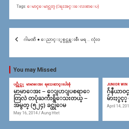
Tags:
ေမာင္ေမာင္လတ္ (ေရႊအင္းေလးစာေပ)
Post
ဂါမဏိ ● ေညာင္ႏွစ္ပင္တန္းစီ၊ မရ … လုံး၀
navigation
You may Missed
ပင္တိုင္က႑
မာမာေအး
ရသေဆာင္းပါးစုံ
JUNIOR WIN
မာမာေအး – ေျပာျပစရာေ
ဂ်ဴနီယာ၀
တြလဲ တပုံႀကီးရွိေသးတယ္ –
မ်ားႏွင့္
အမွတ္ (၅၂၄) ခင္ယုေမ
April 14, 20
May 16, 2014
Aung Htet