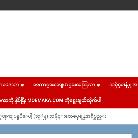
စာပေဒသာ
ေသာင္းေျပာင္းေထြလာ
သမိုင္းနဲ႔ အ
ကာကို နှိပ်ပြီး MOEMAKA.COM ကိုရွေးချယ်လိုက်ပါ
ၾကျပန္ၿပီေပါ့ (သုိ႔) သမိုင္းတေစၦရဲ႕အရိပ္မည္း