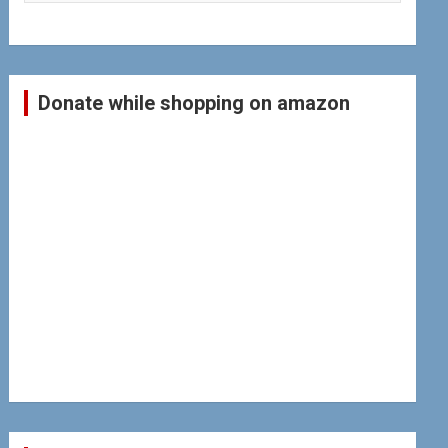
Donate while shopping on amazon