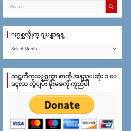
S
e
a
r
c
ႏွစ္အလိုုက္ ျပန္ရွာရန္
h
ႏွ
စ္
အ
လိုု
က္
သင္ၾကိဳက္ႏွစ္သက္ရာ စာကို အနည္းဆုံး ၁ ေ
ျ
ပ
ဒၚလာ လွဴျပီး မိုးမခကို ကူညီပါ
န္
ရွာ
ရန္