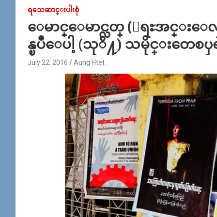
ရသေဆာင္းပါးစုံ
ေမာင္ေမာင္လတ္ (ေရႊအင္းေလ
န္ၿပီေပါ့ (သုိ႔) သမိုင္းတေစၦ
July 22, 2016
Aung Htet