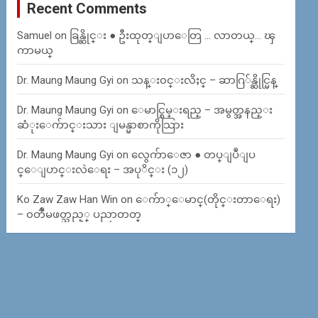
Recent Comments
Samuel
on
ခြန္ဆိုင္း ● ဦးထုတ္ျပာေတြ … လာတယ္… ၾ
ကာမယ္
Dr. Maung Maung Gyi
on
သန္း၀င္းလိႈင္ – ဆာဂြ်န္ဆိုင္မြန္
Dr. Maung Maung Gyi
on
ေမာင္စြမ္းရည္ – အမွတ္အနည္း
ဆံုးေက်ာင္းသား ျမန္မာစာကိုသြား
Dr. Maung Maung Gyi
on
လွေက်ာေဇာ ● တပ္ျပဳျပ
င္ေျပာင္းလဲေရး – အပုိင္း (၁၂)
Ko Zaw Zaw Han Win
on
ေက်ာ္ေမာင္(တိုင္းတာေရး)
– ၀တၳဳမဖတ္သည့္ ပညာတတ္