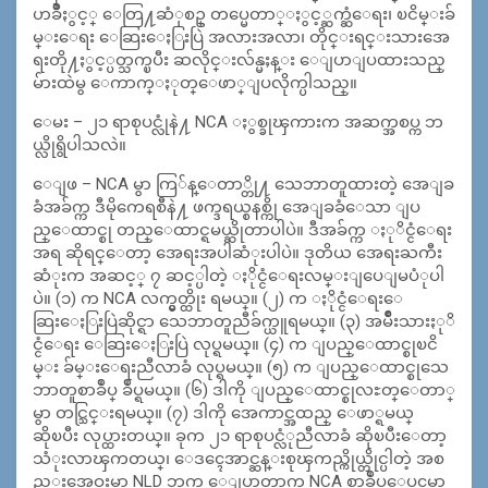
ဟခ်ိဳႏွင့္ ေတြ႔ဆံုစဥ္ တပ္မေတာ္ႏွင့္ဆက္ဆံေရး၊ ၿငိမ္းခ်
မ္းေရး ေဆြးေႏြးပြဲ အလားအလာ၊ တိုင္းရင္းသားအေ
ရးတို႔ႏွင့္ပတ္သက္ၿပီး ဆလိုင္းလ်န္မႈန္း ေျပာျပထားသည္
မ်ားထဲမွ ေကာက္ႏုတ္ေဖာ္ျပလိုက္ပါသည္။
ေမး – ၂၁ ရာစုပင္လုံနဲ႔ NCA ႏွစ္ခုၾကားက အဆက္အစပ္က ဘ
ယ္လိုရွိပါသလဲ။
ေျဖ – NCA မွာ ကြ်န္ေတာ္တို႔ သေဘာတူထားတဲ့ အေျခ
ခံအခ်က္က ဒီမိုကေရစီနဲ႔ ဖက္ဒရယ္စနစ္ကို အေျခခံေသာ ျပ
ည္ေထာင္စု တည္ေထာင္ရမယ္ဆိုတာပါပဲ။ ဒီအခ်က္က ႏုိင္ငံေရး
အရ ဆိုရင္ေတာ့ အေရးအပါဆံုးပါပဲ။ ဒုတိယ အေရးႀကီး
ဆံုးက အဆင့္ ၇ ဆင့္ပါတဲ့ ႏိုင္ငံေရးလမ္းျပေျမပံုပါ
ပဲ။ (၁) က NCA လက္မွတ္ထိုး ရမယ္။ (၂) က ႏိုင္ငံေရးေ
ဆြးေႏြးပြဲဆိုင္ရာ သေဘာတူညီခ်က္ယူရမယ္။ (၃) အမ်ိဳးသားႏုိ
င္ငံေရး ေဆြးေႏြးပြဲ လုပ္ရမယ္။ (၄) က ျပည္ေထာင္စုၿငိ
မ္း ခ်မ္းေရးညီလာခံ လုပ္ရမယ္။ (၅) က ျပည္ေထာင္စုသေ
ဘာတူစာခ်ဳပ္ ခ်ဳပ္ရမယ္။ (၆) ဒါကို ျပည္ေထာင္စုလႊတ္ေတာ္
မွာ တင္သြင္းရမယ္။ (၇) ဒါကို အေကာင္အထည္ ေဖာ္ရမယ္
ဆိုၿပီး လုပ္ထားတယ္။ ခုက ၂၁ ရာစုပင္လံုညီလာခံ ဆိုၿပီးေတာ့
သံုးလာၾကတယ္၊ ေဒၚေအာင္ဆန္းစုၾကည္ကိုယ္တိုင္ပါတဲ့ အစ
ည္းအေဝးမွာ NLD ဘက္က ေျပာတာက NCA စာခ်ဳပ္ေပၚမွာ