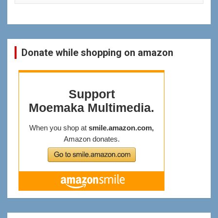
Donate while shopping on amazon