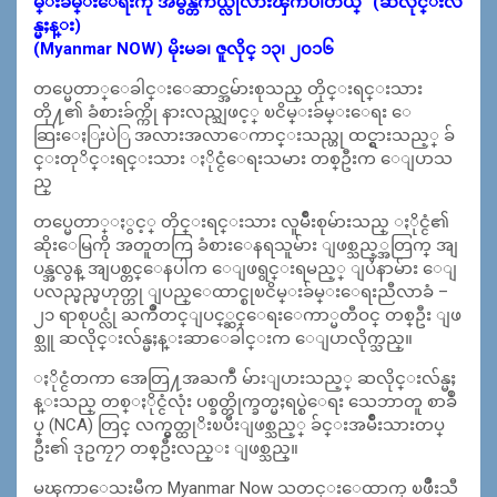
မ္းခ်မ္းေရးကို အမွန္တကယ္လိုလားၾကပါတယ္” (ဆလိုင္းလ်
န္မႈန္း)
(Myanmar NOW) မိုးမခ၊ ဇူလိုင္ ၁၃၊ ၂၀၁၆
တပ္မေတာ္ေခါင္းေဆာင္အမ်ားစုသည္ တိုင္းရင္းသား
တို႔၏ ခံစားခ်က္ကို နားလည္သျဖင့္ ၿငိမ္းခ်မ္းေရး ေ
ဆြးေႏြးပဲြ အလားအလာေကာင္းသည္ဟု ထင္ရွားသည့္ ခ်
င္းတုိင္းရင္းသား ႏိုင္ငံေရးသမား တစ္ဦးက ေျပာသ
ည္
တပ္မေတာ္ႏွင့္ တိုင္းရင္းသား လူမ်ဳိးစုမ်ားသည္ ႏိုင္ငံ၏
ဆိုးေမြကို အတူတကြ ခံစားေနရသူမ်ား ျဖစ္သည့္အတြက္ အျ
ပန္အလွန္ အျပစ္တင္ေနပါက ေျဖရွင္းရမည့္ ျပႆနာမ်ား ေျ
ပလည္မည္မဟုတ္ဟု ျပည္ေထာင္စုၿငိမ္းခ်မ္းေရးညီလာခံ –
၂၁ ရာစုပင္လုံ ႀကိဳတင္ျပင္္ဆင္ေရးေကာ္မတီဝင္ တစ္ဦး ျဖ
စ္သူ ဆလိုင္းလ်န္မႈန္းဆာေခါင္းက ေျပာလိုက္သည္။
ႏိုင္ငံတကာ အေတြ႔အႀကဳံ မ်ားျပားသည့္ ဆလိုင္းလ်န္မႈ
န္းသည္ တစ္ႏိုင္ငံလုံး ပစ္ခတ္တိုက္ခတ္မႈရပ္စဲေရး သေဘာတူ စာခ်ဳ
ပ္ (NCA) တြင္ လက္မွတ္ထုိးၿပီးျဖစ္သည့္ ခ်င္းအမ်ဳိးသားတပ္
ဦး၏ ဒုဥကၠ႒ တစ္ဦးလည္း ျဖစ္သည္။
မၾကာေသးမီက Myanmar Now သတင္းေထာက္ ၿဖိဳးသီ