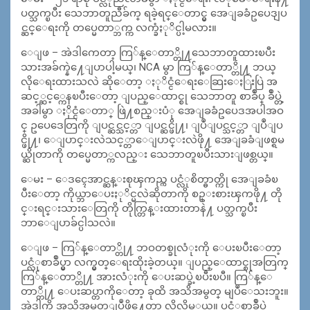
ပတ္သက္ၿပီး သေဘာတူညီခ်က္ ရခဲ့ရင္ေတာင္မွ အေျခခံဥပေဒျပ
င္ဆင္ေရးကို တပ္မေတာ္ဘက္က လက္ခံႏုိင္ပါ့မလား။
ေျဖ – အဲဒါကေတာ့ ကြ်န္ေတာ္တို႔သေဘာတူထားၿပီး
သားအခ်က္နဲ႔ေျပာပါ့မယ္၊ NCA မွာ ကြ်န္ေတာ္တို႔ ဘယ္
လိုေရးထားသလဲ ဆိုေတာ့ ႏုိင္ငံေရးေဆြးေႏြးပြဲ အ
ဆင့္ဆင့္ကေနၿပီးေတာ့ ျပည္ေထာင္စု သေဘာတူ စာခ်ဳပ္ ခ်ဳပ္တဲ့
အခါမွာ ႏိုင္ငံေတာ္ ဖြဲ႔စည္းပံု အေျခခံဥပေဒအပါအဝ
င္ ဥပေဒေတြကို ျပင္ဆင္သင့္တာ ျပင္ဆင္ဖို႔၊ ျပဳျပင္သင့္တာ ျပဳျပ
င္ဖို႔၊ ေျပာင္းလဲသင့္တာေျပာင္းလဲဖို႔ အေျခခံျဖစ္ရမ
ယ္ဆိုတာကို တပ္မေတာ္ကလည္း သေဘာတူၿပီးသားျဖစ္တယ္။
ေမး – ေဒၚေအာင္ဆန္းစုၾကည္က ပင္လံုစိတ္ဓာတ္ကို အေျခခံၿ
ပီးေတာ့ ကိုယ္ဘာေပးႏုိင္မလဲဆိုတာကို စဥ္းစားၾကဖို႔ တို
င္းရင္းသားေတြကို တိုက္တြန္းထားတာနဲ႔ ပတ္သက္ၿပီး
ဘာေျပာခ်င္ပါသလဲ။
ေျဖ – ကြ်န္ေတာ္တို႔ ဘဝတစ္ခုလံုးကို ေပးၿပီးေတာ့
ပင္လံုစာခ်ဳပ္မွာ လက္မွတ္ေရးထိုးခဲ့တယ္။ ျပည္ေထာင္စုအတြက္
ကြ်န္ေတာ္တို႔ အားလံုးကို ေပးဆပ္ခဲ့ၿပီးၿပီ။ ကြ်န္ေ
တာ္တို႔ ေပးဆပ္တာကိုေတာ့ ခုထိ အသိအမွတ္ မျပဳေသးဘူး။
အဲဒါကို အသိအမွတ္ျပဳဖို႔ေတာ့ လိုလိမ့္မယ္။ ပင္လံုစာခ်ဳပ္ကဲ့