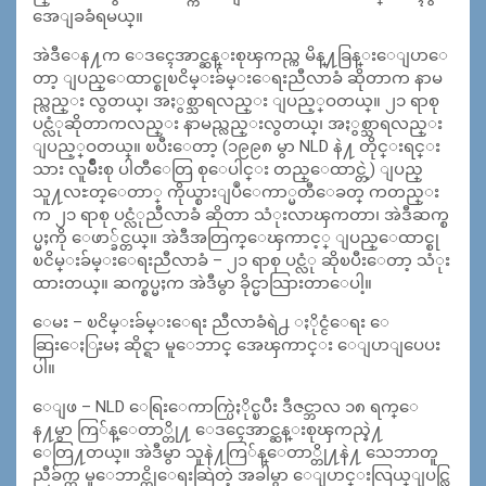
အေျခခံရမယ္။
အဲဒီေန႔က ေဒၚေအာင္ဆန္းစုၾကည္က မိန္႔ခြန္းေျပာေ
တာ့ ျပည္ေထာင္စုၿငိမ္းခ်မ္းေရးညီလာခံ ဆိုတာက နာမ
ည္လည္း လွတယ္၊ အႏွစ္သာရလည္း ျပည့္ဝတယ္။ ၂၁ ရာစု
ပင္လံုဆိုတာကလည္း နာမည္လည္းလွတယ္၊ အႏွစ္သာရလည္း
ျပည့္ဝတယ္။ ၿပီးေတာ့ (၁၉၉၈ မွာ NLD နဲ႔ တိုင္းရင္း
သား လူမ်ဳိးစု ပါတီေတြ စုေပါင္း တည္ေထာင္တဲ့) ျပည္
သူ႔လႊတ္ေတာ္ ကိုယ္စားျပဳေကာ္မတီေခတ္ ကတည္း
က ၂၁ ရာစု ပင္လံုညီလာခံ ဆိုတာ သံုးလာၾကတာ၊ အဲဒီဆက္စ
ပ္မႈကို ေဖာ္ခ်င္တယ္။ အဲဒီအတြက္ေၾကာင့္ ျပည္ေထာင္စု
ၿငိမ္းခ်မ္းေရးညီလာခံ – ၂၁ ရာစု ပင္လံု ဆိုၿပီးေတာ့ သံုး
ထားတယ္။ ဆက္စပ္မႈက အဲဒီမွာ ခိုင္မာသြားတာေပါ့။
ေမး – ၿငိမ္းခ်မ္းေရး ညီလာခံရဲ႕ ႏိုင္ငံေရး ေ
ဆြးေႏြးမႈ ဆိုင္ရာ မူေဘာင္ အေၾကာင္း ေျပာျပေပး
ပါ။
ေျဖ – NLD ေရြးေကာက္ပြဲႏိုင္ၿပီး ဒီဇင္ဘာလ ၁၈ ရက္ေ
န႔မွာ ကြ်န္ေတာ္တို႔ ေဒၚေအာင္ဆန္းစုၾကည္နဲ႔
ေတြ႔တယ္။ အဲဒီမွာ သူနဲ႔ကြ်န္ေတာ္တို႔နဲ႔ သေဘာတူ
ညီခ်က္က မူေဘာင္ကိုေရးဆြဲတဲ့ အခါမွာ ေျပာင္းလြယ္ျပင္လြ