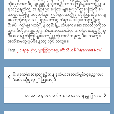
သို႔ေသာစာခ်ဳပ္ ျပန္လုပ္ဖို႔လိုတယ္ဆိုတာက ကြ်န္ေတာ္တို႔ မ
ရသင့္မရထိုက္တဲ့ အခြင့္အေရးေတြ၊ မျဖစ္ႏုိင္တာေတြကို ေ
တာင္းဆိုဖို႔ မဟုတ္ပါဘူး၊ ကြ်န္ေတာ္တို႔ ဘိုးဘြားပိုင္ ေျ
မေတြကိုလည္း ျပည္ေထာင္စုထဲမွာ ေပါင္းထည့္လိုက္ၿ
ပီးၿပီ၊ ကြ်န္ေတာ္တို႔ လူမ်ိဳးရဲ႕ ကံၾကမၼာအားလံုးကိုလ
ည္း ဒီတိုင္းျပည္ရဲ႕ ကံၾကမၼာထဲမွာ ေပါင္းထည့္လိုက္ၿ
ပီ။ ယေန႔ထိကြ်န္ေတာ္တို႔ကို အသိအမွတ္မျပဳေသးဘူး။
အသိအမွတ္ျပဳဖို႔ေတာ့ လိုပါတယ္။ ။
Tags:
၂၁ ရာစု ပင္လံု
,
ျပည္တြင္းစစ္
,
ၿဖိဳးသီဟခ်ဳိ (Myanmar Now)
Post
မိုးမခကဗ်ာဆရာႏွစ္ဦးရဲ႕ ဒုတိယအႀကိမ္ကဗ်ာစုစည္းမႈ
navigation
“အမ်ားဆိုင္နာမ္ ၂” ထြက္ျပီ
ေ ဆ ာ င္ း ျဖ ဴ ● န ာ တ ာ ရွ ည္ ႐ို း မ