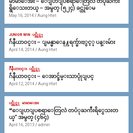
မာမာေအး – ေျပာျပစရာေတြလဲ တပုံႀကီး
ရွိေသးတယ္ – အမွတ္ (၅၂၄) ခင္ယုေမ
May 16, 2014
Aung Htet
JUNIOR WIN
ပင္တိုင္က႑
ဂ်ဴနီယာ၀င္း – ျမန္မာေန႔ရက္မ်ားႏွင့္ ပန္းမ်ား
April 14, 2014
Aung Htet
ဂ်ဳနီယာ၀င္း
ပင္တိုင္က႑
ဂ်ဴနီယာ၀င္း – ေအာင္ခ်မ္းသာပုုံျပင္
April 12, 2014
Aung Htet
ပင္တိုင္က႑
မာမာေအး
“ေျပာျပစရာေတြလဲ တပံုႀကီးရိွေသးတ
ယ္” အမွတ္ (၄၆၄)
April 16, 2013
admin