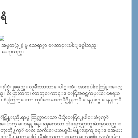
ရိ
 အမွတ္(၃၂) မွ သေရာ္စာ ေဆာင္းပါးျဖစ္ပါသည္။
ႊဲ ေရးသည္။
ငံျဖစ္သည္။ လူမ်ဳိးဘာသာေပါင္းစံု အားရပါးရထြန္းေလ့
သည္။ စီးပြားတက္၊ လာဘ္ေကာင္း၊ ေငြအဝင္ၾကမ္းေစေရးစ
ါင္း စံုထြက္ေသာ ထုိအေမႊးတုိင္တို႔ကုိ ေန႔စဥ္ ေန႔တုိ
ိင္ထြန္းညိႇရာမွ ထြက္လာေသာ မီးခိုးေငြ႕ေပါင္းစံုကုိ
ပ်ာက္ ေစရန္ ဖ်န္းၾကေသာ အဲဖရက္ရွင္နာဘူးမ်ားမွာလည္း
ုိဘူးတို႔ကုိ ေစ်း ႀကီးေပးဝယ္ၿပီး ဖ်န္းၾကျခင္း၊ အေမႊး
းသုိ႔ ဓာတုေငြ႕မ်ဳိးစံုသက္ဆင္းၾက ေလ၏။ လူသံုးမ်ား