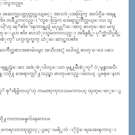
ာင္းလွသည္။
 အဆက္မျပတ္ထုတ္လုပ္ရသျဖင့္ အားလံုးအတြက္ အလ်င္မီေစရန္
၏။ တခ်ဳိ႕ကလည္း ”လူေတြက အေရာင္ႀကိဳက္တယ္ေလ၊ သူ
ု ဆုိ၏။ ”ၾကာရွည္ခံ မပုပ္သုိးေအာင္ ဓာတုေဆး မကူ
ေျပာ ၏။ စားသံုးသူမ်ားကလည္း အခ်ိန္မရိွ၊ ပုိက္ဆံသိပ္မရိွ
ကုိ ပက္ပက္စက္စက္ သံုးေဆာင္ၾက၏။
ႀကိဳက္အစားအစာမ်ားမွာ အသီးအႏွံ မပါဝင္ဘဲ ဓာတု ေဗဒ ပစၥ
ခံေဆး အဖံုဖံုပါဝင္ေသာ မုန္႔မ်ဳိးစံုကုိ ပံုမွန္စားၿပီး
သို႔ အေရာက္ပုိ႔သည္မွာ ဓာတုပစၥည္းမ်ားပင္ ျဖစ္ေနတ
မွာကုိ စုိးရိမ္မိတယ္”ဟု ကမၻာ့ကုလသမဂၢကပင္ ထုတ္ေဖာ္ေျ
 တို႔ကတာဝန္မေက်ၾကေပ။
ကေရးသားထုတ္လႊင့္ျခင္းမရိွဘဲ ႏိုင္ငံေရးအေၾကာင္း