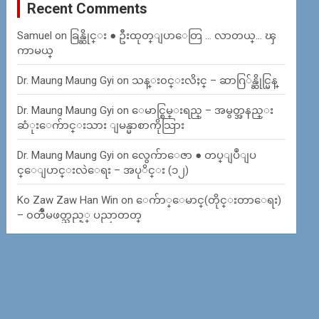
Recent Comments
Samuel
on
ခြန္ဆိုင္း ● ဦးထုတ္ျပာေတြ … လာတယ္… ၾ
ကာမယ္
Dr. Maung Maung Gyi
on
သန္း၀င္းလိႈင္ – ဆာဂြ်န္ဆိုင္မြန္
Dr. Maung Maung Gyi
on
ေမာင္စြမ္းရည္ – အမွတ္အနည္း
ဆံုးေက်ာင္းသား ျမန္မာစာကိုသြား
Dr. Maung Maung Gyi
on
လွေက်ာေဇာ ● တပ္ျပဳျပ
င္ေျပာင္းလဲေရး – အပုိင္း (၁၂)
Ko Zaw Zaw Han Win
on
ေက်ာ္ေမာင္(တိုင္းတာေရး)
– ၀တၳဳမဖတ္သည့္ ပညာတတ္