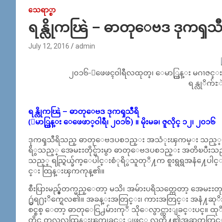
သေရာ္စာ
ရန္လိုကၽြဲ – ဓာတုေဗဒ ဒုကၡသီ
July 12, 2016
admin
၂၀၁၆-ေဖေဖၚဝါရီလထုတ္၊ ေမာ္ကြန္း မဂၢဇင္း
ရန္လုိက်
ရန္လိုကၽြဲ – ဓာတုေဗဒ ဒုကၡသီရိ
(ေမာ္ကြန္း ေဖေဖာ္၀ါရီ၊ ၂၀၁၆) ။ မိုးမခ၊ ဇူလိုင္ ၁၂၊ ၂၀၁၆
ဒုကၡသီရိသည္ ဓာတုေဗဒပစၥည္း အသံုးၾကမ္း သည့္ႏိုင္
ရိွသည့္ အေမႊးတိုင္မ်ားမွာ ဓာတုေဗဒပစၥည္း အတိၿပီး
သည့္ ရည္ရြယ္ခ်က္ေပါင္းစံုရိွသူတုိ႔က စူးရွရွအနံ႔ေပ
င္း ထြန္းၾကကုန္၏။
စီးပြားမည္မွ်တက္မည္ေတာ့ မသိ၊ အမ်ားပရိသတ္ကေတာ့ အေမႊးတု
႐ွဴရ႐ႈိက္ရေလ၏။ အခန္းအတြင္း၊ ကားအတြင္း အနံ႔ဆုိးေ
စင္စစ္ ေတာ့ ဓာတုေငြ႕မ်ားကုိ သိုေလွာင္ထားျခင္းပင္။ ထ
တိုင္ တလူလူထြန္းၾကျခင္း ျဖင့္ လူတို႔၏အဆုတ္အတြင္