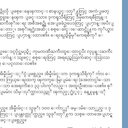
လိုလို ျဖစ္ေနေၾကာင္း စာနယ္ဇင္းတုိ႔တြင္ အကဲျဖတ္
္ကူးေနၾက ျခင္းသာ။ ဒုကၡသီရိတြင္ ဒီမိုကေရစီထြန္း
ရႀကီးစုိးေရး အစီအစဥ္ကို အေျခခံဥပေဒတြင္ ျပ႒ာန္းၿပီးျ
တာ္၊ အစုိးရ႐ုံးအဆံုး စစ္ေခါင္းေဆာင္တို႔က ကုိယ္စား
ံဥပေဒတြင္ ျပ႒ာန္းထား၏။ ေရႊရည္စိမ္ဒီမုိကေရစီကုိ ေ
ဒၚပိုင္အမည္ရိွ ကုမၸဏီႀကီးထူေထာင္ၿပီး လုပ္ငန္းႀကီး
ရးေသာင္းက်န္း သျဖင့္ စစ္ေရးတြင္ အရည္အေသြးက်ဆင္းသြားသ
ည္းခ်က္ ေပၚလာေလ၏။
င္းႏုိင္ငံျဖစ္သည္။ အိမ္နီးခ်င္းက ဒုကၡသီရိကုိ က်ား ေ
ုိင္ငံကာ ကြယ္ေရးထက္ ၾကက္ေမြးျမဴေရး (အေတာင္ပါေသာ
င့္ေသာ အေရးကိစၥ ၃၃ ပါးကုိလည္း အထူးဦးစားေပး၏။ စုိ
ျမမ်ား သိမ္းပုိက္ထားသည္ကုိ ၾကည့္႐ုံႏွင့္ ခန္႔မွန္းႏို
္။ အိမ္နီးခ်င္း သူခုိး ၁ဝဝ ေက်ာ္ကုိ ဖမ္းမိေသာ္လည္း ဒု
းအတြင္း ျပန္လႊတ္လုိက္သည္။ သူခုိးတုိ႔က သစ္ေတာအေျပာင္ရွ
ခင္းျဖစ္သည္။