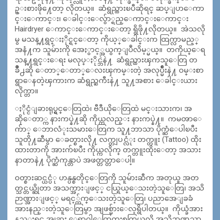
ဥ္းစားဖို႔ေတာ့ လိုတယ္။ ဆံရွည္ထားၿပီဆိုရင္ ဆပ္ျပာေကာ
င္းေကာင္း၊ ေခါင္းေလွ်ာ္ရည္ေကာင္းေကာင္း
Hairdryer ေကာင္းေကာင္းေတာ့ ရွိဖို႔လိုတယ္။ အဲသလို
မွ မသန္႔ရွင္းႏိုင္ရင္ေတာ့ ကိုယ့္ေခါင္းက ထြက္လာမည့္
အနံ႔က သူမ်ားကို အေႏွာင့္အယွက္ျပဳလိမ့္မယ္။ တကိုယ္ေရ
သန္႔ရွင္းေရး မလုပ္ႏိုင္ဘဲနဲ႔ ဆံရွည္ထားၾကသူေတြ တ
ခ်ိဳ႕ဆို ေတာ္ေတာ္ေလးၾကမ္းတဲ့ အလုပ္မ်ိဳးနဲ႔ ဝမ္းစာ
ရွာေနတဲ့ၾကားက ဆံရွည္ႀကီးနဲ႔ သူ႔အစား ေခါင္းယား
လိုက္တာ။
ႏိုင္ငံျခားရုပ္ရွင္ေတြထဲ၊ ဗီဒီယိုေတြထဲ မင္းသားက၊ အ
ဆိုေတာ္က နားကပ္နဲ႔ဆို ကိုယ္ကလည္း နားကပ္နဲ႔။ ကမၻာေ
က်ာ္ ေဘာလံုးသမားေတြက သူ႔ဘာသာ ပိုက္ဆံေပါၿပီး
သူတို႔ဆီမွာ ေခတ္စားလို႔ လက္တျပင္လံုး တက္တူး (Tattoo) ထိုး
ထားတာကို အားက်ၿပီး ကိုယ္ကလိုက္ တက္တူးထိုးေတာ့ အသား
နာတာနဲ႔ ပိုက္ဆံကုန္တာပဲ အဖတ္တတ္တာေပါ့။
ဝတ္စားဆင္ယင္ပံု ဟန္ပန္စတိုင္ေတြကို သူမ်ားဆီက အတုယူ အတ
တ္သင္တယ္ဆိုတာ အသက္အားျဖင့္ ငယ္ရြယ္ေသးတဲ့သူေတြ၊ အသိ
ဉာဏ္အားျဖင့္ မရင့္က်က္ေသးတဲ့သူေတြ၊ ပညာအေျခခံ
အားနည္းတဲ့သူေတြမွာ အျဖစ္မ်ားေလ့ရွိပါတယ္။ ကိုယ္ခံအား
နည္းရင္ အျခား ေရာဂါေတြကူးစက္လြယ္သလို အသိဉာဏ္ပညာ