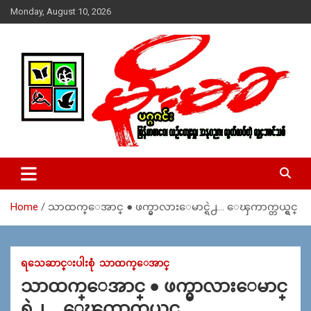
Skip
Monday, August 10, 2026
to
content
USA – editors @ moemaka.net ((510) 854-6501)။ ရန္ကုန္ ဆက္သြ
MoeMaKa Burmese News &
ယ္ေရး – အမွတ္ ၂၅၄၊ ပထပ္၊ လမ္း ၄၀၊ ေက်ာက္တံတား၊ ရန္ကုန္။
Media
(ဖုုံး – ၀၉ ၂၅၂ ၂၄၉ ၀၉၄ ၊ ၀၉ ၄၂၁ ၇၄၃ ၇၅၃ ၊ ၀၉ ၅၀၄ ၁၀ ၅၈) ျ
ဖန္႔ခ်ိေရး – ဆိပ္ကမ္းသာစာေပ – အမွတ္ ၁၃ / ၃၈ လမ္း။ ပလာ
Home
သာထက္ေအာင္ ● ဖက္မွာလားေမာင္ရဲ႕… ေၾကာက္တယ္ရွင္
ဇာေစ်းသစ္ ။ ၀၉ ၇၈၆၈၃၇ ၃၀၅ / ၀၉ ၉၆၃၆၉၉၈၃၄
ရသေဆာင္းပါးစုံ
သာထက္ေအာင္
သာထက္ေအာင္ ● ဖက္မွာလားေမာင္
ရဲ႕… ေၾကာက္တယ္ရွင္