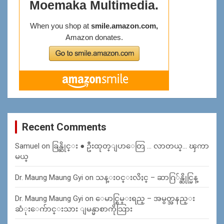
Recent Comments
Samuel
on
ခြန္ဆိုင္း ● ဦးထုတ္ျပာေတြ … လာတယ္… ၾကာ
မယ္
Dr. Maung Maung Gyi
on
သန္း၀င္းလိႈင္ – ဆာဂြ်န္ဆိုင္မြန္
Dr. Maung Maung Gyi
on
ေမာင္စြမ္းရည္ – အမွတ္အနည္း
ဆံုးေက်ာင္းသား ျမန္မာစာကိုသြား