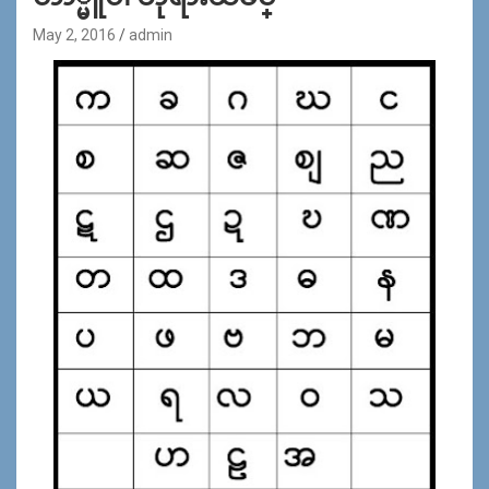
May 2, 2016
admin