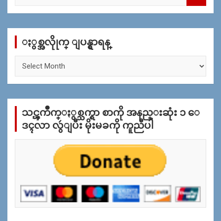
a
r
c
ႏွစ္အလိုုက္ ျပန္ရွာရန္
h
ႏွ
စ္
အ
လိုု
က္
သင္ၾကိဳက္ႏွစ္သက္ရာ စာကို အနည္းဆုံး ၁ ေ
ျ
ပ
ဒၚလာ လွဴျပီး မိုးမခကို ကူညီပါ
န္
ရွာ
ရန္