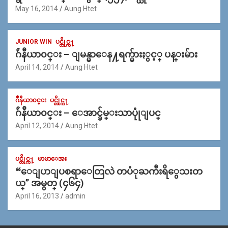
May 16, 2014
Aung Htet
JUNIOR WIN
ပင္တိုင္က႑
ဂ်ဴနီယာ၀င္း – ျမန္မာေန႔ရက္မ်ားႏွင့္ ပန္းမ်ား
April 14, 2014
Aung Htet
ဂ်ဳနီယာ၀င္း
ပင္တိုင္က႑
ဂ်ဴနီယာ၀င္း – ေအာင္ခ်မ္းသာပုုံျပင္
April 12, 2014
Aung Htet
ပင္တိုင္က႑
မာမာေအး
“ေျပာျပစရာေတြလဲ တပံုႀကီးရိွေသးတ
ယ္” အမွတ္ (၄၆၄)
April 16, 2013
admin