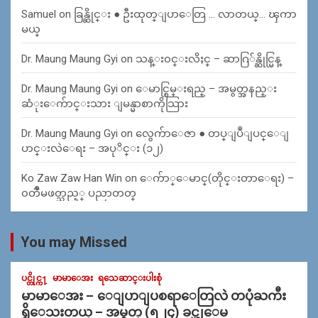
Samuel
on
ခြန္ဆိုင္း ● ဦးထုတ္ျပာေတြ … လာတယ္… ၾကာ
မယ္
Dr. Maung Maung Gyi
on
သန္း၀င္းလိႈင္ – ဆာဂြ်န္ဆိုင္မြန္
Dr. Maung Maung Gyi
on
ေမာင္စြမ္းရည္ – အမွတ္အနည္း
ဆံုးေက်ာင္းသား ျမန္မာစာကိုသြား
Dr. Maung Maung Gyi
on
လွေက်ာေဇာ ● တပ္ျပဳျပင္ေျ
ပာင္းလဲေရး – အပုိင္း (၁၂)
Ko Zaw Zaw Han Win
on
ေက်ာ္ေမာင္(တိုင္းတာေရး) –
၀တၳဳမဖတ္သည့္ ပညာတတ္
You may Missed
ပင္တိုင္က႑
မာမာေအး
ရသေဆာင္းပါးစုံ
မာမာေအး – ေျပာျပစရာေတြလဲ တပုံႀကီး
ရွိေသးတယ္ – အမွတ္ (၅၂၄) ခင္ယုေမ