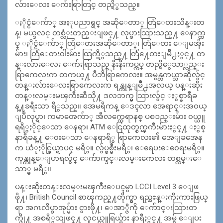
လ်ားေလး ေက်းရြာတြင္ တည္ရိွသည္။
ႏိုင္ငံေက်ာ္ အႏုပညာရွင္ အဆိုေတာ္ တြံေတးသိန္းတ
န္၊ မယ္ဒလင္ တစ္လံုးတည္းျဖင္႔ လုပ္စားသြားသည္႔ ေနာက္ထ
ပ္ ႏိုင္ငံေက်ာ္ တြံေတးအဆိုေတာ္၊ တြံေတး ေျမအိုး
မ်ား၊ တြံေတး၀ါးမ်ား ထြက္ရိွသည္႔ တြံ႔ေတးျမိဳ႕ႏွင္႔ တ
န္းလ်ားေလး ေက်းရြာသည္ နီးနီးကပ္ကပ္ တည္ရိွေသာ္လည္း
ရြာကေလးက တကယ္႔ ပီဘိရြာကေလး။ အမွန္တကယ္သာဆိုလွ်င္
တန္းလ်ားေလးရြာကေလးက ရန္ကုန္ျမိဳ႕အလယ္ ပန္းဆိုး
တန္းလမ္းမၾကီးဆီသို႔ ဒလဘက္မွ သြားလွ်င္ ႏွစ္နာရီခ
န္႔ခရီးသာ ရိွသည္။ အေမရိကန္ ေဒၚလာ အေရာင္းအ၀ယ္
ျပဳလုပ္ရာ၊ ကမာၻေက်ာ္ အီလက္ထေရာနစ္ ပစၥည္းမ်ား ၀ယ္ယူ
ရရိွႏိုင္ေသာ ေနရာ၊ ATM ေငြထုတ္စက္ၾကီးမ်ားႏွင္႔ ႏွစ္
နာရီခန္႔ ေ၀းေသာ ေနရာရိွ ရြာကေလး၏ အေျခအေန
က ယံုႏိုင္ဖြယ္ရာပင္ မရိွ။ လွ်ပ္စစ္မီးမရိွ၊ ေရေပးေ၀ေရးမရိွ။
ကုန္ကုန္ေျပာရလွ်င္ ေက်ာက္ခင္းလမ္းကေလး တစ္လမ္းေ
သာ္မွ မရိွ။
ပန္းဆိုးတန္းလမ္းမၾကီးေပၚမွာ LCCI Level 3 ေျဖ
ဖို႔၊ British Council စာၾကည္႔တိုက္မွာ ရည္ညႊန္းကိုးကားဖြယ္
ရာ အဂၤလိပ္စာအုပ္မ်ား ငွားဖို႔၊ ေအာ္ဇီကို ေက်ာင္းသြားတ
က္ဖို႔ အစရိွသျဖင္႔ လူငယ္လူရြယ္မ်ား နာရီႏွင္႔ အမွ် ေျပး