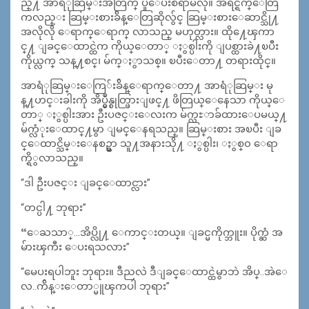
ည္႔ အာရံုဆြမ္းအတြက္ ပူေပးစရာမလို။ အရင္ရက္ေတြ
ကလည္း ဆြမ္းစားခ်ိန္ေတြဆိုလွ်င္ ဆြမ္းစားေဆာင္သို႔
အလိုလို ေရာက္ေရာက္ လာသည္ မဟုတ္လား။ ထို႔ေၾကာ
င္႔ ျခင္ေထာင္ထဲက ကိုယ္ေတာ္ ႏွစ္ပါးကို ျပစ္ထားခဲ႔ၿပီး
ကိုယ္လက္ သန္႔စင္၊ မ်က္ႏွာသစ္။ ၿပီးေတာ႔ တရားထိုင္။
အာရံုဆြမ္းေကြ်းခ်ိန္ေရာက္ေတာ႔ အာရံုဆြမ္း မု
န္႔ဟင္းခါးကို အိပ္မွဳန္စုတ္ဖြားျဖင္႔ ဖိတြယ္ေနေသာ ကိုယ္ေ
တာ္ ႏွစ္ပါးအား ဦးပဇင္းေလးက မ်က္လႊာခ်ထားေပမယ္႔
မ်က္လံုးေထာင္႔မွာ ျမင္ေနရသည္။ ဆြမ္းစား အၿပီး ျခ
င္ေထာင္သိမ္းေနစဥ္မွာ သူ႔အနားသို႔ ႏွစ္ပါး၊ ႏွစ္၀ ေရာ
က္ရိွလာသည္။
“ဒါ ဦးပဇင္း ျခင္ေထာင္လား”
“တင္ပါ႔ ဘုရား”
“ေႀသာ္…အိပ္လို႔ ေကာင္းတယ္။ ျခင္မကိုက္ဘူး။ ပိုက္ဆံ အ
မ်ားၾကီး ေပးရသလား”
“မေပးရပါဘူး ဘုရား။ ဒီညလဲ ဒီျခင္ေထာင္ထဲမွာဘဲ အိပ္..အဲေ
လ..က်ိန္းေတာ္မူၾကပါ ဘုရား”