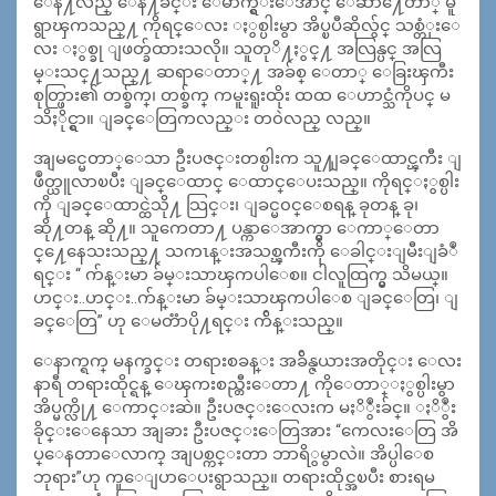
ေန႔လည္ ေန႔ခင္း ေမ်ာက္ရွံဳးေအာင္ ေဆာ႔ေတာ္ မူ
ရွာၾကသည္႔ ကိုရင္ေလး ႏွစ္ပါးမွာ အိပ္ၿပီဆိုလွ်င္ သစ္တံုးေ
လး ႏွစ္ခု ျဖတ္ခ်ထားသလို။ သူတုိ႔ႏွင္႔ အလြန္ပင္ အလြ
မ္းသင္႔သည္႔ ဆရာေတာ္႔ အခ်စ္ ေတာ္ ေခြးၾကီး
စုတ္ဖြား၏ တစ္ခ်က္၊ တစ္ခ်က္ ကမူးရူးထိုး ထထ ေဟာင္သံကိုပင္ မ
သိႏိုင္ရွာ။ ျခင္ေတြကလည္း တ၀ဲလည္ လည္။
အျမင္မေတာ္ေသာ ဦးပဇင္းတစ္ပါးက သူ႔ျခင္ေထာင္ၾကီး ျ
ဖဳတ္ယူလာၿပီး ျခင္ေထာင္ ေထာင္ေပးသည္။ ကိုရင္ႏွစ္ပါး
ကို ျခင္ေထာင္ထဲသို႔ သြင္း၊ ျခင္မ၀င္ေစရန္ ခုတန္ ခု၊
ဆို႔တန္ ဆို႔။ သူကေတာ႔ ပန္ကာေအာက္မွာ ေကာ္ေတာ
င္႔ေနေသးသည္႔ သကၤန္းအသစ္ၾကီးကို ေခါင္းျမီးျခံဳ
ရင္း “ က်န္းမာ ခ်မ္းသာၾကပါေစ။ ငါလူထြက္မွ သိမယ္။
ဟင္း..ဟင္း..က်န္းမာ ခ်မ္းသာၾကပါေစ ျခင္ေတြ၊ ျ
ခင္ေတြ” ဟု ေမတၱာပို႔ရင္း က်ိန္းသည္။
ေနာက္ရက္ မနက္ခင္း တရားစခန္း အခ်ိန္ဇယားအတိုင္း ေလး
နာရီ တရားထိုင္ရန္ ေၾကးစည္တီးေတာ႔ ကိုေတာ္ႏွစ္ပါးမွာ
အိပ္မက္လို႔ ေကာင္းဆဲ။ ဦးပဇင္းေလးက မႏိွဳးခ်င္။ ႏိွဳး
ခိုင္းေနေသာ အျခား ဦးပဇင္းေတြအား “ကေလးေတြ အိ
ပ္ေနတာေလာက္ အျပစ္ကင္းတာ ဘာရိွမွာလဲ။ အိပ္ပါေစ
ဘုရား”ဟု ကူေျပာေပးရွာသည္။ တရားထိုင္အၿပီး စားရမ