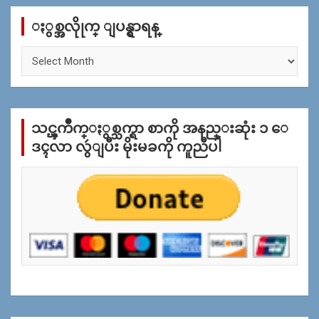
c
ႏွစ္အလိုုက္ ျပန္ရွာရန္
h
ႏွ
စ္
အ
လိုု
က္
သင္ၾကိဳက္ႏွစ္သက္ရာ စာကို အနည္းဆုံး ၁ ေ
ျ
ပ
ဒၚလာ လွဴျပီး မိုးမခကို ကူညီပါ
န္
ရွာ
ရန္