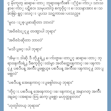
င္ မိုးကုတ္ ဆရာေတာ္ ဘုရားၾကီး၏ ႏိုင္ငံေက်ာ္၊ သာသ
နာေက်ာ္ ပဋိစၥ၊ သမုပၸါဒ္ စက္၀ိုင္း ေဒသနာအား ေသ
ခ်ာစြာ ရွင္းလင္း ျပသ သင္ၾကားေပးသည္။
“မူလ ႏွစ္ျဖာဆိုတာ ဘာလဲ”
“အ၀ိဇၨာႏွင္႔ တဏွာပါ ဘုရား”
“အ၀ိဇၨာဆိုတာ ဘာလဲ”
“မသိျခင္းပါ ဘုရား”
“အိမ္း..ဒါဆို..ဒီ တို႔ရဲ႕ ေက်းဇူးေတာ္ရွင္ ဆရာေတာ္ ဘု
ရားၾကီးရဲ႕ ဒီစက္၀ိုင္းထဲမွာ အတိတ္အေၾကာင္းေၾကာ
င္႔ ပစၥဳပန္ အက်ိဳးျဖစ္တယ္။ ပစၥဳပန္ အက်ိဳးေၾကာင္႔ ဘာျ
ဖစ္သလဲ”
“ပစၥဳပန္ အေၾကာင္းျဖစ္ပါတယ္ ဘုရား”
“ကိုင္း..ပစၥဳပန္ အေၾကာင္းေၾကာင္႔ အနာဂတ္ အက်ိဳး
အျခင္းအရာေတြ ဆက္ျဖစ္တာ မဟုတ္ဘူးလား”
“ဟုတ္ပါတယ္ ဘုရား။”