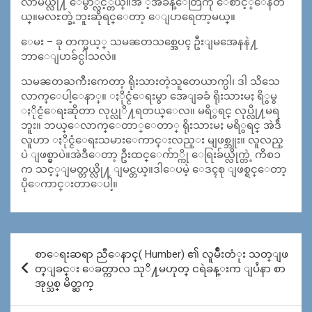
လာမယ္လို႔ ေမွ်ာ္လင့္တယ္။အဲ ့အခ်ိန္ေတြကို ေစာင့္ေနတ
ယ္။မလႊတ္ခဲ့ဘူးဆိုရင္ေတာ့ ေျပာရေတာ့မယ္။
ေမး – ခု တက္မယ့္ သမၼတသစ္အေပၚ ဦးျမအေနနဲ႔
ဘာေျပာခ်င္ပါသလဲ။
သမၼတႀကီးကေတာ့ ရိုးသားတဲ့သူတေယာက္ပါ၊ ဒါ သိသေ
လာက္ေပါ့ေနာ္။ ႏိုင္ငံေရးမွာ အေျခခံ ရိုးသားမႈ ရိွမွ
ႏိုင္ငံေရးဆိုတာ လုပ္လုိ႔ရတယ္ေလ။ မရိွရင္ လုပ္လို႔မရ
ဘူး။ ဘယ္ေလာက္ေတာ္ေတာ္ ရိုးသားမႈ မရိွရင္ အဲဒီ
လူဟာ ႏိုင္ငံေရးသမားေကာင္းလည္း မျဖစ္ဘူး။ လူလည္
ပဲ ျဖစ္မွာပဲ။အဲဒီေတာ့ ဦးထင္ေက်ာ္ကို ေရြးခ်ယ္လိုက္တဲ့ ကိစၥ
က သင့္ျမတ္တယ္လို႔ ျမင္တယ္။ဒါေပမဲ့ ေဒၚစု ျဖစ္ရင္ေတာ့
ပိုေကာင္းတာေပါ့။
Post
စာေရးဆရာ ညီေနာင္( Humber) ၏ လူမ်ဳိးတံုး သတ္ျဖ
navigation
တ္ျခင္း ေခတ္ကာလ သုိ႔မဟုတ္ ငရဲခန္းက ျပႆနာ စာ
အုပ္သစ္ မိတ္ဆက္