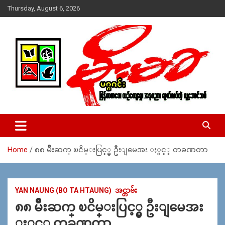
Skip
Thursday, August 6, 2026
to
content
USA – editors @ moemaka.net ((510) 854-6501)။ ရန္ကုန္ ဆက္သြ
MoeMaKa Burmese News &
ယ္ေရး – အမွတ္ ၂၅၄၊ ပထပ္၊ လမ္း ၄၀၊ ေက်ာက္တံတား၊ ရန္ကုန္။
Media
(ဖုုံး – ၀၉ ၂၅၂ ၂၄၉ ၀၉၄ ၊ ၀၉ ၄၂၁ ၇၄၃ ၇၅၃ ၊ ၀၉ ၅၀၄ ၁၀ ၅၈) ျ
ဖန္႔ခ်ိေရး – ဆိပ္ကမ္းသာစာေပ – အမွတ္ ၁၃ / ၃၈ လမ္း။ ပလာ
Home
၈၈ မ်ဳိးဆက္ ၿငိမ္းပြင့္မွ ဦးျမေအး ႏွင့္ တခဏတာ
ဇာေစ်းသစ္ ။ ၀၉ ၇၈၆၈၃၇ ၃၀၅ / ၀၉ ၉၆၃၆၉၉၈၃၄
YAN NAUNG (BO TA HTAUNG)
အင္တာဗ်ဴး
၈၈ မ်ဳိးဆက္ ၿငိမ္းပြင့္မွ ဦးျမေအး
ႏွင့္ တခဏတာ