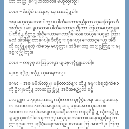
ဟာ ဘယ္သူေျပာတာလဲ။ မဟုတ္ပါဘူး။
ေမး – ဒီလိုပဲ က်ေနာ္ ၾကားလို႔ပါ။
အခု မဟုတ္ေသးပါဘူး ။ ပါတီေထာင္မယ္ဆိုတာ လူေတြက ဒီ
အတိုင္း ေျပာတာ။ ပါတီေထာင္တယ္ဆိုတာ လြယ္တာမဟုတ္ဘူး။
ပါတီရဲ႕ ဝိဥာဥ္က အိုင္ဒီေယာေလာ္ဂ်ီေလ။ ဘယ္ေပၚမွာ သြား
မလဲ အဲဒါရိွတာေပါ့။ ဒီတိုင္း စုေဟ့၊ ေထာင္ေဟ့ အဲဒီ
လို လုပ္လို႔ရတဲ့ ကိစၥမွ မဟုတ္တာ။ အဲဒီေတာ့ တႏွစ္အတြင္း မျ
ဖစ္ႏို္င္ပါဘူး။
ေမး – တႏွစ္ အတြင္းမွာ မျဖစ္ႏိုင္ဘူးေပါ့။
မျဖစ္ႏိုင္ဘူးလို႔ ယူဆရတယ္။
ေမး – အခု မမီးမီးတို႔၊ မနီလာသိန္း တို႔ ဖမ္းခံရတဲ့ကိစၥ
ကို ဦးျမတို႔ ဘာဆက္လုပ္ဖို႔ အစီအစဥ္ရိွလဲ ခင္ဗ်
မလုပ္ဘူး။ မလုပ္ေသးဘူး ဆိုတာက ခုႏိုင္ငံေရး အေျခအေန
က အာဏာအလႊဲအေျပာင္း ျဖစ္ေနတယ္ေလ။
အာဏာ အလႊဲအေျပာင္းဆိုေတာ့ တည္ၿငိမ္ဖို႔ လိုတယ္လို႔
ျမင္တယ္။အဲဒါေၾကာင့္ မလုပ္ေသးတာ။ ေနာက္အစိုးရ တ
က္လာရင္ေတာ့ ႏိုင္ငံေရးအက်ဥ္းသားေတြ အားလံုး လြတ္