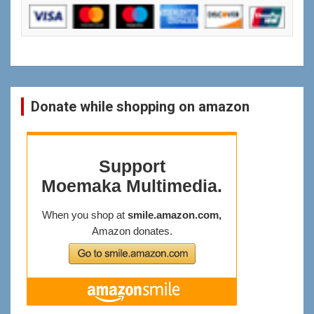
Donate while shopping on amazon