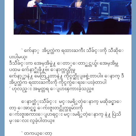
` က်ေနာ္ အိပ္မက္ထဲက ရထားႀကီး သီခ်င္းကို သီဆိုေ
ပးပါ့မယ္၊
ဒီသီခ်င္းက အေမ့အိမ္နဲ႔ ေတာ္ေတာ္ဆင္တယ္ဗ်၊ အေမ့အိမ္က
ပထမ က်ေနာ္ဆိုဖို႔ဗ်၊ ေနာက္ဘယ္လိုမွ
က်ေနာ့္အာနဲ႔ မေတြ႕တာနဲ႔ ကိုငွက္ဆိုျဖစ္ခဲ့တာပါ။ ေနာက္ ဒီ
အိပ္မက္ထဲက ရထားႀကီးကို ကိုငွက္ပဲေရးေပးခဲ့တာပါ
´ ဟုလည္း အမွတ္တရ ေျပာၾကားခဲ့သည္။
ေနာက္ဆံုးသီခ်င္း မင္းမရိွတဲ့ေနာက္ မဆိုခင္မွာေ
တာ့ ေအာင္ရင္မွ ေက်းဇူးတင္ထိုက္သူမ်ားကို
ေက်းဇူးစကားေျပာရင္း မင္းမရိွတဲ့ေနာက္ နဲ႔ ပြဲသိ
မ္းေလး လွခဲ့ပါတယ္။
` တကယ္ေတာ့