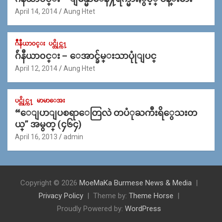
April 14, 2014
Aung Htet
ဂ်ဳနီယာ၀င္း
ပင္တိုင္က႑
ဂ်ဴနီယာ၀င္း – ေအာင္ခ်မ္းသာပုုံျပင္
April 12, 2014
Aung Htet
ပင္တိုင္က႑
မာမာေအး
“ေျပာျပစရာေတြလဲ တပံုႀကီးရိွေသးတ
ယ္” အမွတ္ (၄၆၄)
April 16, 2013
admin
Copyright © 2026
MoeMaKa Burmese News & Media
Privacy Policy
Theme by:
Theme Horse
Proudly Powered by:
WordPress