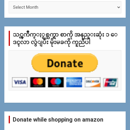
ႏွ
စ္
အ
လိုု
က္
သင္ၾကိဳက္ႏွစ္သက္ရာ စာကို အနည္းဆုံး ၁ ေ
ျ
ပ
ဒၚလာ လွဴျပီး မိုးမခကို ကူညီပါ
န္
ရွာ
ရန္
Donate while shopping on amazon