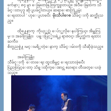
က်ေနာ္ ၈၄ မွာ ေခြတေခြ ထြက္ဖူးတယ္ဗ်။ အဲဒီေခြထဲက သီ
ခ်င္းတပုဒ္ ဆိုျပခ်င္ပါတယ္။ ဆရာေစာဘြဲ႕မွဴး
ေရးတာပါ ´ ဟုေျပာၿပီး
မိုးသိပါေစ
သီခ်င္းကို ဆက္ဆိုသ
ည္။
ထို႔ေနာက္ ကိုယ့္ရင္ထဲ၊ ေပ်ာ္သလိုေနပါကြယ္၊ အိမ္အလြ
မ္း၊ အခါလြန္မိုး၊ ပန္းပြင့္မ်ားရဲ႕ ရာဇဝင္၊ အိပ္မက္ထဲက ရထား
ႀကီး၊
စိတ္မညစ္နဲ႔ ၊မင္းမရိွတဲ့ေနာက္ သီခ်င္းမ်ားကို သီဆိုခဲ့သည္။
အခါလြန္မိုး
သီခ်င္းကို ေတးေရး ထူးအိမ္သင္ ေရးသားခဲ့ၿပီး
ပြဲညတြင္ေတာ့ သိန္းထိုက္ေအာင္က စႏၵရား တီးခတ္ေပးခဲ့
သည္။