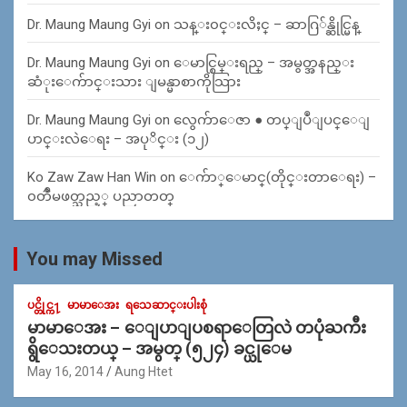
Dr. Maung Maung Gyi
on
သန္း၀င္းလိႈင္ – ဆာဂြ်န္ဆိုင္မြန္
Dr. Maung Maung Gyi
on
ေမာင္စြမ္းရည္ – အမွတ္အနည္း
ဆံုးေက်ာင္းသား ျမန္မာစာကိုသြား
Dr. Maung Maung Gyi
on
လွေက်ာေဇာ ● တပ္ျပဳျပင္ေျ
ပာင္းလဲေရး – အပုိင္း (၁၂)
Ko Zaw Zaw Han Win
on
ေက်ာ္ေမာင္(တိုင္းတာေရး) –
၀တၳဳမဖတ္သည့္ ပညာတတ္
You may Missed
ပင္တိုင္က႑
မာမာေအး
ရသေဆာင္းပါးစုံ
မာမာေအး – ေျပာျပစရာေတြလဲ တပုံႀကီး
ရွိေသးတယ္ – အမွတ္ (၅၂၄) ခင္ယုေမ
May 16, 2014
Aung Htet