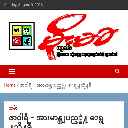
Skip
Sunday, August 9, 2026
to
content
USA – editors @ moemaka.net ((510) 854-6501)။ ရန္ကုန္ ဆက္သြ
MoeMaKa Burmese News &
ယ္ေရး – အမွတ္ ၂၅၄၊ ပထပ္၊ လမ္း ၄၀၊ ေက်ာက္တံတား၊ ရန္ကုန္။
Media
(ဖုုံး – ၀၉ ၂၅၂ ၂၄၉ ၀၉၄ ၊ ၀၉ ၄၂၁ ၇၄၃ ၇၅၃ ၊ ၀၉ ၅၀၄ ၁၀ ၅၈) ျ
ဖန္႔ခ်ိေရး – ဆိပ္ကမ္းသာစာေပ – အမွတ္ ၁၃ / ၃၈ လမ္း။ ပလာ
Home
ဇာဝါရီ – အားမာန္အျပည့္နဲ႔ ေရွ ႔သို႔ခ်ီ
ဇာေစ်းသစ္ ။ ၀၉ ၇၈၆၈၃၇ ၃၀၅ / ၀၉ ၉၆၃၆၉၉၈၃၄
ကဗ်ာ
ဇာဝါရီ – အားမာန္အျပည့္နဲ႔ ေရွ
႔သို႔ခ်ီ