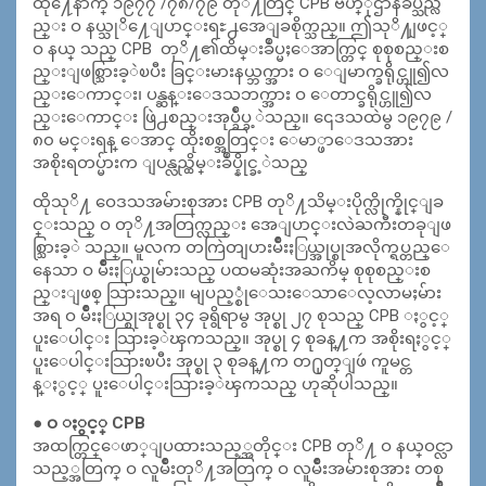
ထို႔ေနာက္ ၁၉၇၇ /၇၈/၇၉ တုိ႔တြင္ CPB ဗဟ္ိုဌာနခ်ဳပ္သည္လ
ည္း ဝ နယ္သုိ႔ေျပာင္းရႊ႕အေျခစိုက္သည္။ ဤသုိ႔ျဖင့္
ဝ နယ္ သည္ CPB တုိ႔၏ထိမ္းခ်ဳပ္မႈေအာက္တြင္ စုစုစည္းစ
ည္းျဖစ္သြားခ့ဲၿပီး ခြင္းမားနယ္ဘက္အား ဝ ေျမာက္ခရိုင္ဟူ၍လ
ည္းေကာင္း၊ ပန္ဆန္းေဒသဘက္အား ဝ ေတာင္ခရိုင္ဟူ၍လ
ည္းေကာင္း ဖြဲ႕စည္းအုပ္ခ်ဳပ္ခ့ဲသည္။ ၎ေဒသထဲမွ ၁၉၇၉ /
၈၀ မင္းရန္ ေအာင္ ထိုးစစ္အတြင္း ေမာ္ဖာေဒသအား
အစိုးရတပ္မ်ားက ျပန္လည္ထိမ္းခ်ဳပ္နိုင္ခ့ဲသည္
ထိုသုိ႔ ဝေဒသအမ်ားစုအား CPB တုိ႔သိမ္းပိုက္လိုက္နိုင္ျခ
င္းသည္ ဝ တုိ႔အတြက္လည္း အေျပာင္းလဲႀကီးတခုျဖ
စ္သြားခ့ဲ သည္။ မူလက တကြဲတျပားမ်ဳိးႏြယ္အုပ္စုအလိုက္ရပ္တည္ေ
နေသာ ဝ မ်ဳိးႏြယ္စုမ်ားသည္ ပထမဆုံးအႀကိမ္ စုစုစည္းစ
ည္းျဖစ္ သြားသည္။ မျပည့္စုံေသးေသာေလ့လာမႈမ်ား
အရ ဝ မ်ဳိးႏြယ္စုအုပ္စု ၃၄ ခုရွိရာမွ အုပ္စု ၂၇ စုသည္ CPB ႏွင့္
ပူးေပါင္း သြားခ့ဲၾကသည္။ အုပ္စု ၄ စုခန္႔က အစိုးရႏွင့္
ပူးေပါင္းသြားၿပီး အုပ္စု ၃ စုခန္႔က တ႐ုတ္ျဖဴ ကူမင္တ
န္ႏွင့္ ပူးေပါင္းသြားခ့ဲၾကသည္ ဟုဆိုပါသည္။
● ဝ ႏွင့္ CPB
အထက္တြင္ေဖာ္ျပထားသည့္အတိုင္း CPB တုိ႔ ဝ နယ္ဝင္လာ
သည့္အတြက္ ဝ လူမ်ဳိးတုိ႔အတြက္ ဝ လူမ်ဳိးအမ်ားစုအား တစု