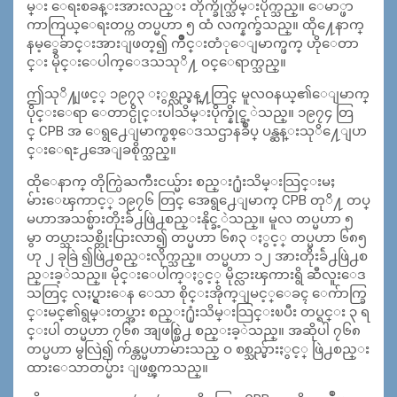
မ္း ေရးစခန္းအားလည္း တိုက္ခိုက္သိမ္းပိုက္သည္။ ေမာ္ဖာ
ကာကြယ္ေရးတပ္က တပ္မဟာ ၅ ထံ လက္နက္ခ်သည္။ ထို႔ေနာက္
နမ့္ခေခ်ာင္းအားျဖတ္၍ က်ိဳင္းတံုေျမာက္ဖက္ ဟိုေတာ
င္း မိုင္းေပါက္ေဒသသုိ႔ ဝင္ေရာက္သည္။
ဤသုိ႔ျဖင့္ ၁၉၇၃ ႏွစ္လည္ခန္႔တြင္ မူလဝနယ္၏ေျမာက္
ပိုင္းေရာ ေတာင္ပိုင္းပါသိမ္းပိုက္နိုင္ခ့ဲသည္။ ၁၉၇၄ တြ
င္ CPB အ ေရွ႕ေျမာက္စစ္ေဒသဌာနခ်ဳပ္ ပန္ဆန္းသုိ႔ေျပာ
င္းေရႊ႕အေျခစိုက္သည္။
ထိုေနာက္ တိုက္ပြဲႀကီးငယ္မ်ား စည္း႐ုံးသိမ္းသြင္းမႈ
မ်ားေၾကာင့္ ၁၉၇၆ တြင္ အေရွ႕ေျမာက္ CPB တုိ႔ တပ္
မဟာအသစ္မ်ားတိုးခ်ဲ႕ဖြဲ႕စည္းနိုင္ခ့ဲသည္။ မူလ တပ္မဟာ ၅
မွာ တပ္သားသစ္တိုးပြားလာ၍ တပ္မဟာ ၆၈၃ ႏွင့္ တပ္မဟာ ၆၈၅
ဟု ၂ ခုခြဲ ၍ဖြဲ႕စည္းလိုက္သည္။ တပ္မဟာ ၁၂ အားတိုးခ်ဲ႕ဖြဲ႕စ
ည္းခ့ဲသည္။ မိုင္းေပါက္ႏွင့္ မိုင္လားၾကားရွိ ဆီလူးေဒ
သတြင္ လႈပ္ရွားေန ေသာ စိုင္းအိုက္ျမင့္ေခၚ ေက်ာက္ခြ
င္းမင္၏ရွမ္းတပ္အား စည္း႐ုံးသိမ္းသြင္းၿပီး တပ္ရင္း ၃ ရ
င္းပါ တပ္မဟာ ၇၆၈ အျဖစ္ဖြဲ႕ စည္းခ့ဲသည္။ အဆိုပါ ၇၆၈
တပ္မဟာ မွလြဲ၍ က်န္တပ္မဟာမ်ားသည္ ဝ စစ္သည္မ်ားႏွင့္ ဖြဲ႕စည္း
ထားေသာတပ္မ်ား ျဖစ္ၾကသည္။