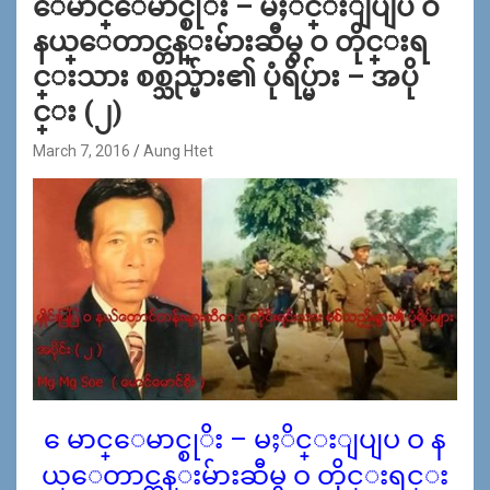
ေမာင္ေမာင္စုိး – မႈိင္းျပျပ ဝ
နယ္ေတာင္တန္းမ်ားဆီမွ ဝ တိုင္းရ
င္းသား စစ္သည္မ်ား၏ ပုံရိပ္မ်ား – အပို
င္း (၂)
March 7, 2016
Aung Htet
ေမာင္ေမာင္စုိး – မႈိင္းျပျပ ဝ န
ယ္ေတာင္တန္းမ်ားဆီမွ ဝ တိုင္းရင္း