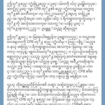
ဤသုိ႔စည္း႐ုံးဖြဲ႕စည္းျခင္းမ်ားကို လ်င္ျမန္စြာလုပ္ေ
ဆာင္နိုင္ျခင္းမွာ CPB တုိ႔၏ စည္း႐ုံးလႈပ္ရွားမႈ တ႐ုတ္
တုိ႔၏ ႀကိဳတင္ေလ့ က်င့္ထားမႈတုိ႔အျပင္ တပ္ဖြဲ႕စ
ည္းေရးလိုအပ္ေသာ ယူနီေဖါင္း ရိကၡာလက္နက္ခဲယမ္း
တုိ႔ကို အလုံအေလာက္ေထာက္ပ့ံေပးနိုင္ျခင္း
တုိ႔ေၾကာင့္လည္း ျမန္ဆန္ခ့ဲသည္ဟု ဆိုရမည္။
ဤသုိ႔ျဖင့္ ေမြးရာပါစစ္သည္မ်ားျဖစ္ၾကသည့္ ဝ တပ္သားအ
မ်ားအျပားကို CPB တုိ႔ စည္း႐ုံးသိမ္း သြင္းနိုင္ခ့ဲသည္။
ဝ နယ္ အတြင္း ရိကၡာရွားပါးမႈ အသက္ေမြးဝမ္းေၾ
ကာင္းလုပ္ငန္းရွားပါးမႈတုိ႔ေၾကာင့္ ဝ လူငယ္မ်ားအတြက္
စစ္သားလုပ္ျခင္းသည္ သူတုိ႔အတြက္ professional အျဖစ္
ေရြးခ်ယ္စရာ ထြက္ေပါက္တခုျဖစ္ခ့ဲသည္ဟု အခ်ဳိ႕ကဆိုၾက
သည္။ ဤ အခ်င္းအရာသည္ အခ်က္အလက္တခုျဖစ္နိုင္ေကာ
င္းေသာ္လည္း ဝ တုိ႔၏ေတာ္လွန္ပုန္ကန္မႈႏွင့္ CPB ၏စ
ည္း႐ုံးသိမ္းသြင္းမႈကိုေတာ့ ပစ္ပယ္ ၍ မရနိုင္ေပ။
၎ျပင္ ထိုစဥ္အုပ္စုတိုက္ပြဲမ်ား၏ ဒဏ္ရာ ဒဏ္ခ်က္အေနႏွင့္က်န္ရစ္ေသာ
မိဘမဲ့ကေလးမ်ားစားနပ္ရိကၡာရွားပါးမႈေၾကာင့္ မိဘမ်ားကြ
ယ္လြန္၍ က်န္ခ့ဲ့ေသာ မိဘမဲ့ကေလးမ်ားစြာရွိသည္။ ထိုကေလး
မ်ားက္ို CPB တုိ႔ စုစည္းေကြၽးေမြး ပညာသင္ေလ့
က်င့္ေပးခ့ဲၿပီး အရြယ္ေရာက္သည္ႏွင့္ CPB၏ စစ္သား