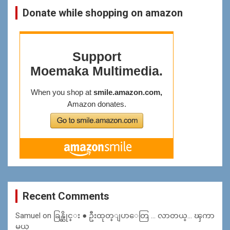
Donate while shopping on amazon
Recent Comments
Samuel
on
ခြန္ဆိုင္း ● ဦးထုတ္ျပာေတြ … လာတယ္… ၾကာ
မယ္