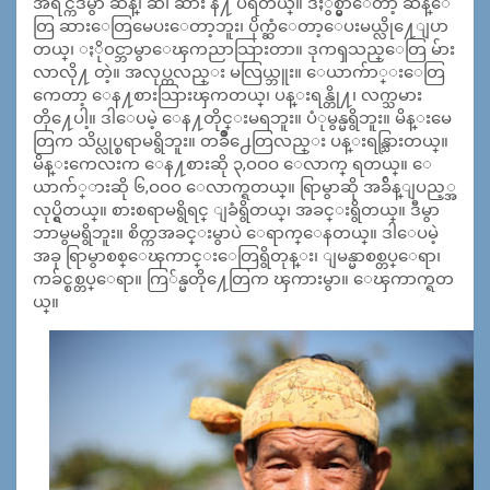
အရင္ကဒီမွာ ဆန္၊ ဆီ၊ ဆား နဲ႔ ပဲရတယ္။ ဒီႏွစ္မွာေတာ့ ဆန္ေ
တြ ဆားေတြမေပးေတာ့ဘူး၊ ပိုက္ဆံေတာ့ေပးမယ္လို႔ေျပာ
တယ္၊ ႏိုဝင္ဘာမွာေၾကညာသြားတာ။ ဒုကၡသည္ေတြ မ်ား
လာလို႔ တဲ့။ အလုပ္ကလည္း မလြယ္ဘူး။ ေယာက်ာ္းေတြ
ကေတာ့ ေန႔စားသြားၾကတယ္၊ ပန္းရန္တို႔၊ လက္သမား
တို႔ေပါ့။ ဒါေပမဲ့ ေန႔တိုင္းမရဘူး။ ပံုမွန္မရွိဘူး။ မိန္းမေ
တြက သိပ္လုပ္စရာမရွိဘူး။ တခ်ဳိ႕ေတြလည္း ပန္းရန္သြားတယ္။
မိန္းကေလးက ေန႔စားဆို ၃,ဝဝဝ ေလာက္ ရတယ္။ ေ
ယာက်္ားဆို ၆,ဝဝဝ ေလာက္ရတယ္။ ရြာမွာဆို အခ်ိန္ျပည့္အ
လုပ္ရွိတယ္။ စားစရာမရွိရင္ ျခံရွိတယ္၊ အခင္းရွိတယ္။ ဒီမွာ
ဘာမွမရွိဘူး။ စိတ္ကအခင္းမွာပဲ ေရာက္ေနတယ္။ ဒါေပမဲ့
အခု ရြာမွာစစ္ေၾကာင္းေတြရွိတုန္း၊ ျမန္မာစစ္တပ္ေရာ၊
ကခ်င္စစ္တပ္ေရာ။ ကြ်န္မတို႔ေတြက ၾကားမွာ။ ေၾကာက္ရတ
ယ္။