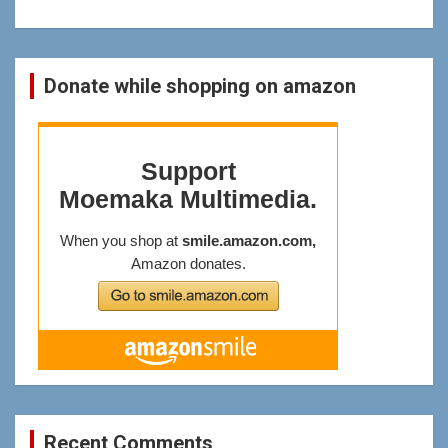
Donate while shopping on amazon
Recent Comments