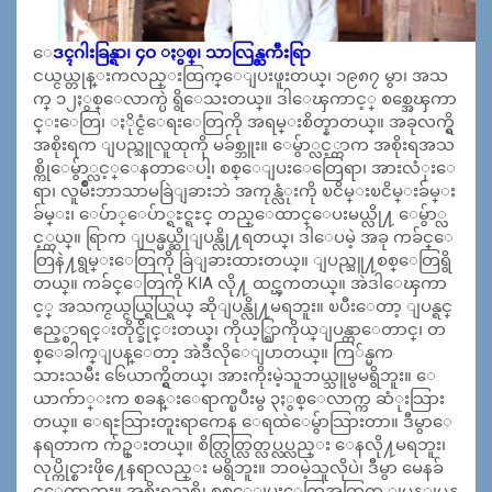
ေ
ဒၚဂါးခြန္ရာ၊ ၄ဝ ႏွစ္၊ သာလြန္ႀကီးရြာ
ငယ္ငယ္တုန္းကလည္းထြက္ေျပးဖူးတယ္၊ ၁၉၈၇ မွာ၊ အသ
က္ ၁၂ႏွစ္ေလာက္ပဲ ရွိေသးတယ္။ ဒါေၾကာင့္ စစ္အေၾကာ
င္းေတြ၊ ႏိုင္ငံေရးေတြကို အရမ္းစိတ္နာတယ္။ အခုလက္ရွိ
အစိုးရက ျပည္သူလူထုကို မခ်စ္ဘူး။ ေမွ်ာ္လင့္တာက အစိုးရအသ
စ္ကိုေမွ်ာ္လင့္ေနတာေပါ့၊ စစ္ေျပးေတြေရာ၊ အားလံုးေ
ရာ၊ လူမ်ဳိးဘာသာမခြဲျခားဘဲ အကုန္လံုးကို ၿငိမ္းၿငိမ္းခ်မ္း
ခ်မ္း၊ ေပ်ာ္ေပ်ာ္ရႊင္ရႊင္ တည္ေထာင္ေပးမယ္လို႔ ေမွ်ာ္လ
င့္တယ္။ ရြာက ျပန္မယ္ဆိုျပန္လို႔ရတယ္၊ ဒါေပမဲ့ အခု ကခ်င္ေ
တြနဲ႔ရွမ္းေတြကို ခြဲျခားထားတယ္။ ျပည္သူ႔စစ္ေတြရွိ
တယ္။ ကခ်င္ေတြကို KIA လို႔ ထင္ၾကတယ္။ အဲဒါေၾကာ
င့္ အသက္ငယ္ငယ္ရြယ္ရြယ္ ဆိုျပန္လို႔မရဘူး။ ၿပီးေတာ့ ျပန္ရင္
ဧည့္စာရင္းတိုင္ခိုင္းတယ္၊ ကိုယ့္ရြာကိုယ္ျပန္တာေတာင္၊ တ
စ္ေခါက္ျပန္ေတာ့ အဲဒီလိုေျပာတယ္။ ကြ်န္မက
သားသမီး ၆ေယာက္ရွိတယ္၊ အားကိုးမဲ့သူဘယ္သူမွမရွိဘူး။ ေ
ယာက်ာ္းက စခန္းေရာက္ၿပီးမွ ၃ႏွစ္ေလာက္က ဆံုးသြား
တယ္။ ေရႊသြားတူးရာကေန ေရထဲေမွ်ာသြားတာ။ ဒီမွာေ
နရတာက က်ဥ္းတယ္။ စိတ္လြတ္လြတ္လပ္လပ္လည္း ေနလို႔မရဘူး၊
လုပ္ကိုင္စားဖို႔ေနရာလည္း မရွိဘူး။ ဘဝမဲ့သူလိုပဲ၊ ဒီမွာ မေနခ်
င္ေတာ့ဘူး။ အစိုးရသစ္ကို စစ္ေျပးေတြအတြက္ ျမန္ျမန္ၿ