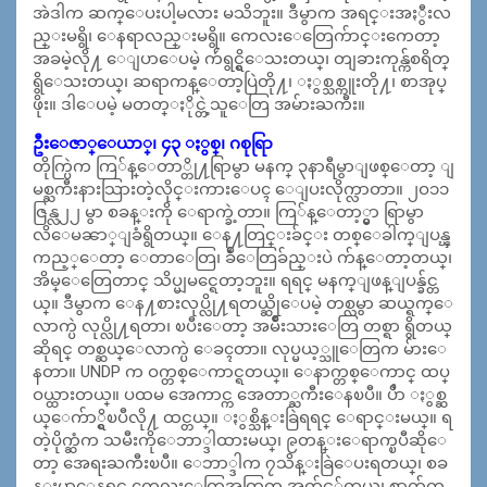
အဲဒါက ဆက္ေပးပါ့မလား မသိဘူး။ ဒီမွာက အရင္းအႏွီးလ
ည္းမရွိ၊ ေနရာလည္းမရွိ။ ကေလးေတြေက်ာင္းကေတာ့
အခမဲ့လို႔ ေျပာေပမဲ့ က်ဴရွင္ရွိေသးတယ္၊ တျခားကုန္က်စရိတ္
ရွိေသးတယ္၊ ဆရာကန္ေတာ့ပြဲတို႔၊ ႏွစ္သစ္ကူးတို႔၊ စာအုပ္
ဖိုး။ ဒါေပမဲ့ မတတ္ႏိုင္တဲ့သူေတြ အမ်ားႀကီး။
ဦးေဇာ္ေယာ္၊ ၄၃ ႏွစ္၊ ဂစုရြာ
တိုက္ပြဲက ကြ်န္ေတာ္တို႔ရြာမွာ မနက္ ၃နာရီမွာျဖစ္ေတာ့ ျ
မစ္ႀကီးနားသြားတဲ့လိုင္းကားေပၚ ေျပးလိုက္လာတာ။ ၂ဝ၁၁
ဇြန္လ၂၂ မွာ စခန္းကို ေရာက္ခဲ့တာ။ ကြ်န္ေတာ့္မွာ ရြာမွာ
လိေမၼာ္ျခံရွိတယ္။ ေန႔တြင္းခ်င္း တစ္ေခါက္ျပန္ၾ
ကည့္ေတာ့ ေတာေတြ၊ ခ်ဳံေတြခ်ည္းပဲ က်န္ေတာ့တယ္၊
အိမ္ေတြေတာင္ သိပ္မျမင္ရေတာ့ဘူး။ ရရင္ မနက္ျဖန္ျပန္ခ်င္တ
ယ္။ ဒီမွာက ေန႔စားလုပ္လို႔ရတယ္ဆိုေပမဲ့ တစ္လမွာ ဆယ္ရက္ေ
လာက္ပဲ လုပ္လို႔ရတာ၊ ၿပီးေတာ့ အမ်ဳိးသားေတြ တစ္ရာ ရွိတယ္
ဆိုရင္ တစ္ဆယ္ေလာက္ပဲ ေခၚတာ။ လုပ္မယ့္သူေတြက မ်ားေ
နတာ။ UNDP က ဝက္တစ္ေကာင္ရတယ္။ ေနာက္တစ္ေကာင္ ထပ္
ဝယ္ထားတယ္။ ပထမ အေကာင္က အေတာ္ႀကီးေနၿပီ။ ပိႆာ ႏွစ္ဆ
ယ္ေက်ာ္ရွိၿပီလို႔ ထင္တယ္။ ႏွစ္သိန္းခြဲရရင္ ေရာင္းမယ္။ ရ
တဲ့ပိုက္ဆံက သမီးကိုေဘာ္ဒါထားမယ္၊ ၉တန္းေရာက္ၿပီဆိုေ
တာ့ အေရးႀကီးၿပီ။ ေဘာ္ဒါက ၇သိန္းခြဲေပးရတယ္၊ စခ
န္းမွာေနရင္ ကေလးေတြအတြက္ အက်င့္ပ်က္တယ္၊ စာက်က္