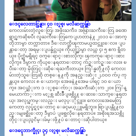
ေဒၚလေတာင္ခြန္ရာ၊ ၄ဝ ႏွစ္၊ မလိဆက္ယန္ရြာ
ကေလးမ်ားတဲ့လူေတြ၊ အဖိုးႀကီး၊ အဖြားႀကီးေတြ ခဏေ
ရွာင္ၾကဆိုၿပီး လူႀကီးေတြကေျပာတာနဲ႔ ၂ဝ၁၁ ေအာက္
တိုဘာမွာ တက္လာတာ။ ဒီေလာက္ထိၾကာမယ္မထင္ဘူးေလ။ ျပ
န္တာေတာ့ အရမ္းျပန္ခ်င္တယ္။ ကိုယ့္ရြာမွာ လယ္က ၄၊ ၅ ဧက ရွိတ
ယ္။ ပိုက္ဆံမရွိရင္ ဝက္ေရာင္းစားလိုက္၊ ၾကက္ေရာင္းစား
လိုက္။ ဒီမွာက ကိုယ္ေနရတာေတာင္ က်ဥ္းက်ဥ္းေလး။ ၿ
ပီးေတာ့ မိုးတြင္းဆိုေရႀကီးတယ္။ ကြ်န္မတို႔လို ကေလး
မ်ားတဲ့သူေတြဆို တစ္ေန႔ကို အနည္းဆံုး ၂,ဝဝဝ က်ပ္ ကု
န္တယ္။ ကေလး ၈ ေယာက္၊ အေဖနဲ႔အေမ ပါရင္ ၁ဝ ေယာ
က္။ အငယ္ဆံုးက ၁ ႏွစ္ေက်ာ္၊ အႀကီးဆံုးက ၂ဝ။ ကြ်န္
မေယာက်ာ္းက မႏွစ္က ဆီးခ်ဳိျဖစ္လို႔ ေဆးေသာက္ေနရတ
ယ္၊ အလုပ္ၾကမ္းလည္း မလုပ္ႏိုင္ဘူး။ ကေလးအေမေတြ
ကေတာ့ လုပ္ခ်င္ရင္ေတာင္ ေခၚမယ့္လူမရွိဘူး။ ရြာျပန္လို႔လ
ည္းမျဖစ္ဆိုေတာ့ ဒီမွာပဲ ျဖစ္သလိုေနရတာပဲ။ အစိုးရအသစ္ကို
တိုင္းျပည္ၿငိမ္းခ်မ္းဖို႔ပဲ ေတာင္းဆိုပါတယ္။
ေဒၚေဘာက္မိုင္၊ ၃၄ ႏွစ္၊ မလိဆက္ယန္ရြာ