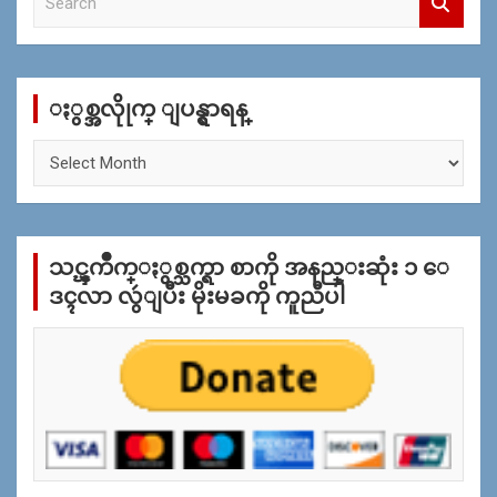
e
a
r
c
ႏွစ္အလိုုက္ ျပန္ရွာရန္
h
ႏွ
စ္
အ
လိုု
က္
သင္ၾကိဳက္ႏွစ္သက္ရာ စာကို အနည္းဆုံး ၁ ေ
ျ
ပ
ဒၚလာ လွဴျပီး မိုးမခကို ကူညီပါ
န္
ရွာ
ရန္