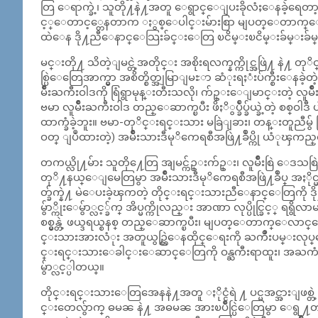
တြ ေရာက္ခဲ့၊ သူတို႔နဲ႔အတူ ေရွာင္ေျပးခိုလံႈေနခဲ့ရေတာ့မ
င့္ေတာင့္တေနတာက ႏွစ္ေပါင္းမ်ားစြာ မျပတ္ေတာက္ေလာ
ထဲေန ဒို႔ညီေနာင္ေသြးခ်င္းေတြ ၿငိမ္းၿငိမ္းခ်မ္းခ်မ္း
မင္းတို႔ သိတဲ့ျမင္တဲ့အတိုင္း အစိုးရလက္နက္ကိုင္အဖြဲ႔ နဲ႔ တ
စ္ပြဲေတြေအာက္မွာ အစိတ္စိတ္အျမြာျမႊာ ဆံုးရႈံးပ်က္စီး
မ်ဳိးႀကီးဝါဒကို ရြံရွာမုန္းတီးသလို၊ က်ဥ္းေျမာင္းတဲ့ လူမ
ဗမာ လူမ်ဳိးႀကီးဝါဒ တည္ေဆာက္ၿပီး ဖိႏိွပ္ခ်ဳပ္ခ်ယ္ခဲ့တဲ့ စစ္ဝါဒီ
ထာက္ခံခဲ့ဘူး။ ဗမာ-တုိင္းရင္းသား မခြဲျခား၊ တန္းတူညီမွ် 
ဝတ္ ျပဳထားတဲ့) အမ်ဳိးသားဒီမုိကေရစီအဖြဲ႔ခ်ဳပ္ကို ယံုၾကည္
တကယ္လို႔မ်ား သူတို႔ေတြ အျမင္က်ဥ္းက်ဥ္း၊ လူမ်ဳိးစြဲ ေဒ
တုိ႔နယ္ေျမေတြမွာ အမ်ဳိးသားဒီမုိကေရစီအဖြဲ႔ခ်ဳပ္ အႏိုင္မရႏိ
တ္ခ်က္နဲ႔ မဲေပးခဲ့ၾကတဲ့ တိုင္းရင္းသားညီေနာင္ေတြကို 
မွ်ာ္ကိုးေမွ်ာ္လင့္ခ်က္ အိပ္မက္ကိုလည္း အာဏာ လုပ္ပိုင္ခြင္
စစ္မွန္တဲ့ ဖယ္ဒရယ္စနစ္ တည္ေဆာက္ၿပီး၊ မျပတ္ေတာက္ေလာင္ေနတ
င္းသားအားလံုး အတူယွဥ္တြဲေနထိုင္ေရးကို ႀကိဳးပမ္းလုပ္ေဆ
င္းရင္းသားေခါင္းေဆာင္ေတြကို ဝန္ႀကီးရာထူး၊ အႀကံေ
မွ်ာ္လင့္ပါတယ္။
တိုင္းရင္းသားေတြအေနနဲ႔အတူ ႏိုင္ငံရဲ ႔ ပင္မအင္အားျဖစ္တ
င္းတေလွ်ာက္ ဓမၼ နဲ႔ အဓမၼ အားၿပိဳင္ပြဲေတြမွာ ေရွ