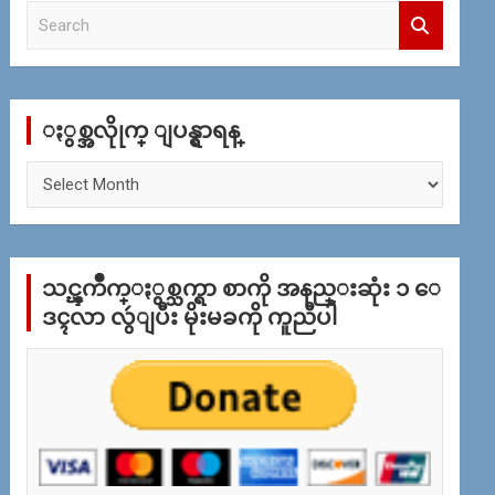
S
e
a
r
c
ႏွစ္အလိုုက္ ျပန္ရွာရန္
h
ႏွ
စ္
အ
လိုု
က္
သင္ၾကိဳက္ႏွစ္သက္ရာ စာကို အနည္းဆုံး ၁ ေ
ျ
ပ
ဒၚလာ လွဴျပီး မိုးမခကို ကူညီပါ
န္
ရွာ
ရန္