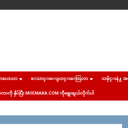
စာပေဒသာ
ေသာင္းေျပာင္းေထြလာ
သမိုင္းနဲ႔ အ
ကာကို နှိပ်ပြီး MOEMAKA.COM ကိုရွေးချယ်လိုက်ပါ