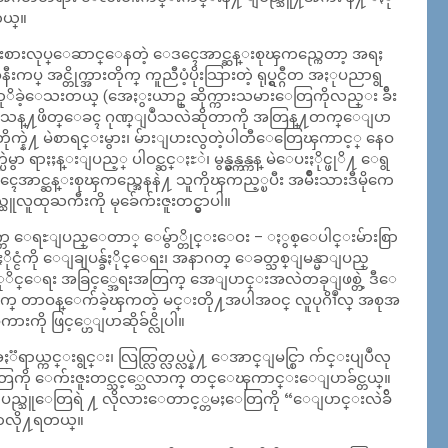
တယ္။
ားလုပ္ေဆာင္ေနတဲ့ ေဒၚေအာင္ဆန္းစုၾကည္ကေတာ့ အရႈ
ိုက္အားတိုက္ ကူညီပံ့ပိုးသြားတဲ့ ရုပ္ရွင္ဂီတ အႏုပညာရွ
 ဆုိခဲ့ေသးတယ္ (အေႏွးယာဥ္ ဆိုက္ကားသမားေတြကိုလည္း ခ်ီး
ိုပဲ သီးသန္႔ဖိတ္ေခၚ ဂုဏ္ျပဳသလဲဆိုတာကို အတြန္႔တက္ေျပာ
က္အားတိုက္နဲ႔ မဲစာရင္းမွား၊ မ်ားျပားလွတဲ့ပါတီေတြေၾကာင့္ နေဝ
န္းျပည့္ ပါဝင္ဆင္ႏႊဲ၊ မွန္မွန္ကန္ကန္ မဲေပးႏိုင္ဖုိ႔ ေရွ
ာင္ဆန္းစုၾကည္အေနနဲ႔ သူကိုၾကည့္ၿပီး အမ်ဳိးသားဒီမိုကေ
္သူလူထုႀကီးကို မုခ်ေက်းဇူးတင္မွာပါ။
းခ်က္က ေရႊျပည္ေတာ္ ေမွ်ာ္တိုင္းေဝး – ႏွစ္ေပါင္းမ်ားစြာ
္ငံကို ေျချပန္ခ်ႏိုင္ေရး၊ အနာဂတ္ ေခတ္သစ္ျမန္မာျပည္
ဲႏုိင္ေရး အခြင့္အေရးအတြက္ အေျပာင္းအလဲတခုျဖစ္တဲ့ ဒီေ
 တာဝန္ေက်ခဲ့ၾကတဲ့ မင္းတို႔အပါအဝင္ လူပုဂိၢဳလ္ အစုအ
းကို ဖြင့္ဟေျပာဆိုခ်င္လိုပါ။
ရာယ္ကင္းရွင္း၊ လြတ္လြတ္လပ္လပ္နဲ႔ ေအာင္ျမင္စြာ က်င္းပျပဳလု
ကီးေတြကို ေက်းဇူးတင္သင့္သေလာက္ တင္ေၾကာင္းေျပာခ်င္တယ္။
ျပည္သူေတြရဲ ႔ လိုလားေတာင့္တမႈေတြကို “ေျပာင္းလဲခ်ိ
ေျပာလို႔ရတယ္။