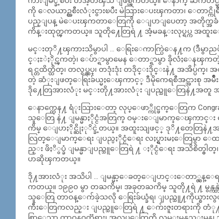
ကားျမင္ခဲ့ၿပီး တအံ့တၾသ ျဖစ္ၾကတယ္။ ေနာက္ ႀကိဳတင္မဲ 
ကို ေလယာဥ္တစီးလံုးငွားၿပီး မဲသြားေပးၾကတာ၊ ေတာင္ကိုရီး
ပည္ျပန္ မဲေပးၾကတာေတြကို ေျပာျပေတာ့ အတိုက္အခံ ဒီ
ကိန္းထုတ္ၾကတယ္။ သူတို႔ေတြရဲ ႔ အံ့မခန္းလုပ္ရပ္က အထ
မင္းတုိ႔ၾကားသိမွာပါ … ေရြးေကာက္ပြဲေန႔က (ဒီမွာညပိုင္း) 
င္ႏႊဲႏိုင္ၾကတဲ့၊ ေပ်ာ္ရာမွာမေန ေတာ္ရာမွာ ခိုလံႈေန
ရင္တထိတ္ထိတ္၊ တလွပ္လွပ္၊ တဒုံးဒုံး တဒိုင္းဒိုင္းနဲ႔ အအိပ္ပ်
တဲ့ ဆံုးျဖတ္ေရြးခ်ယ္မႈေၾကာင့္ ဒီမိုကေရစီအင္အားစု အမ်ဳိး
ဒို႔ေတြအားလံုး မင္းတို႔အားလံုး ျပည္သူေတြနဲ႔အတူ အတ
ေနာက္တေန႔ ရံုးသြားေတာ့ လုပ္ေဖာ္ကိုင္ဖက္ေတြက Congrat
သူေတြ နဲ႔ ျမန္မာႏိုင္ငံအတြက္ ဝမ္းေျမာက္ေၾကာင္
ကိမ္ ေျပာႏိုင္ဆိုႏုိင္ခဲ့တယ္။ အထူးသျဖင့္ ဒုိ႔တေတြနဲ႔အ
လြတ္ေျမာက္ေရး ျပည္ပႏိုင္ငံေရး လႈပ္ရွားမႈေတြမွာ ေထာ
ည္း ဖိႏိွပ္ခံ ျမန္မာျပည္သူေတြရဲ ႔ ႏိုင္ငံေရး အသိစိတ္ဓါတ
ပာဆိုၾကတယ္။
ဒို႔အားလံုး အသိပါ … ျမန္မာ့ေခတ္ေျပာင္းေတာ္လွန္ေရး 
ကတယ္။ ၁၉၉၀ မွာ တႀကိမ္၊ အခုတႀကိမ္ သူတို႔ရဲ ႔ မွန္ကန္တဲ့
သူေတြ တာဝန္ေက်ခဲ့သလို ေရြးခ်ယ္ခံရ၊ ျပည္သူ႔ကိုယ္စား
ကီးေတြကလည္း ျပည္သူေတြရဲ ႔ ေက်းဇူးတရားကို တံု႔ျပန္ေပ
စြာေသာ တာဝန္ဝတၱရား၊ အလုပ္ေတြကို လမ္းမွန္နည္းမွန္