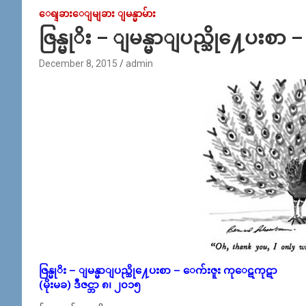
ေရျခားေျမျခား ျမန္မာမ်ား
ဇြန္မုိး – ျမန္မာျပည္သို႔ေပးစ
December 8, 2015
admin
ဇြန္မုိး – ျမန္မာျပည္သို႔ေပးစာ – ေက်းဇူး ကုေဋကုဋာ
(မိုးမခ) ဒီဇင္ဘာ ၈၊ ၂၀၁၅