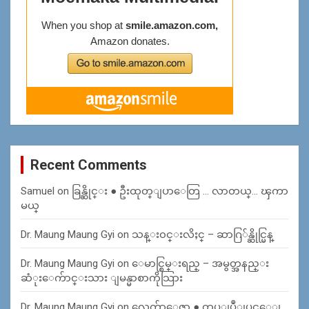
Recent Comments
Samuel
on
ခြန္ဆိုင္း ● ဦးထုတ္ျပာေတြ … လာတယ္… ၾကာ
မယ္
Dr. Maung Maung Gyi
on
သန္း၀င္းလိႈင္ – ဆာဂြ်န္ဆိုင္မြန္
Dr. Maung Maung Gyi
on
ေမာင္စြမ္းရည္ – အမွတ္အနည္း
ဆံုးေက်ာင္းသား ျမန္မာစာကိုသြား
Dr. Maung Maung Gyi
on
လွေက်ာေဇာ ● တပ္ျပဳျပင္ေျ