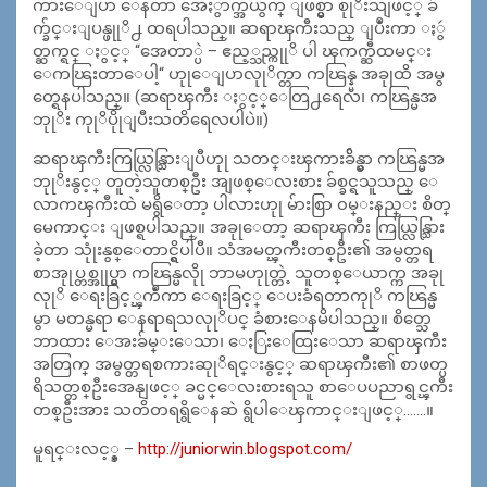
ကားေျပာ ေနတာ အေႏွာက္အယွက္ ျဖစ္မွာ စုုိးသျဖင့္ ခ်
က္ခ်င္းျပန္ဖုုိ႕ ထရပါသည္။ ဆရာၾကီးသည္ ျပဳံးကာ ႏွဴ
တ္ဆက္ရင္ ႏွင့္ “အေတာ္ပဲ – ဧည့္သည္ကုုိ ပါ ၾကက္ဆီထမင္း
ေကၽြးတာေပါ့“ ဟုုေျပာလုုိက္တာ ကၽြန္န္မ အခုုထိ အမွ
တ္ရေနပါသည္။ (ဆရာၾကီး ႏွင့္ေတြ႕ရေလ၊ ကၽြန္မအ
ဘုုိး ကုုိပိုုျပီးသတိရေလပါပဲ။)
ဆရာၾကီးကြယ္လြန္သြားျပီဟုု သတင္းၾကားခ်ိန္မွာ ကၽြန္မအ
ဘုုိးနွင့္ တူတဲ့သူတစ္ဦး အျဖစ္ေလးစား ခ်စ္ခင္ရသူသည္ ေ
လာကၾကီးထဲ မရွိေတာ့ ပါလားဟုု မ်ားစြာ ၀မ္းနည္း စိတ္
မေကာင္း ျဖစ္ရပါသည္။ အခုုေတာ့ ဆရာၾကီး ကြယ္လြန္သြား
ခဲ့တာ သုုံးနွစ္ေတာင္ရွိပါပီ။ သံအမတ္ၾကီးတစ္ဦး၏ အမွတ္တရ
စာအုုပ္တစ္အုုပ္မွာ ကၽြန္မလိုု ဘာမဟုုတ္တဲ့ သူတစ္ေယာက္က အခုု
လုုိ ေရးခြင့္ၾကဳံကာ ေရးခြင့္ ေပးခံရတာကုုိ ကၽြန္မ
မွာ မတန္မရာ ေနရာရသလုုိပင္ ခံစားေနမိပါသည္။ စိတ္သေ
ဘာထား ေအးခ်မ္းေသာ၊ ေႏြးေထြးေသာ ဆရာၾကီး
အတြက္ အမွတ္တရစကားဆုုိရင္းနွင့္ ဆရာၾကီး၏ စာဖတ္ပ
ရိသတ္တစ္ဦးအေနျဖင့္ ခင္မင္ေလးစားရသူ စာေပပညာရွင္ၾကီး
တစ္ဦးအား သတိတရရွိေနဆဲ ရွိပါေၾကာင္းျဖင့္…….။
မူရင္းလင့္ခ္ –
http://juniorwin.blogspot.com/