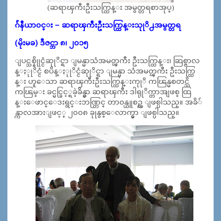
(ဆရာၾကီးဦးသက္ထြန္း အမွတ္တရစာအုပ္)
ဂ်ဴနီယာ၀င္း – ဆရာၾကီးဦးသက္ထြန္းသုုိ႕အမွတ္တရ
(မိုးမခ) ဒီဇင္ဘာ ၈၊ ၂၀၁၅
ျပင္သစ္နိုုင္ငံဆုုိင္ရာ ျမန္မာသံအမတ္ၾကီး ဦးသက္ထြန္း၊ ဆြစ္ဇာလ
န္ႏုုိင္ငံ စပိန္ႏုုိင္ငံဆုုိင္ရာ ျမန္မာ သံအမတ္ၾကီး ဦးသက္ထြ
န္း ဟူေသာ ဆရာၾကီးဦးသက္ထြန္းကုုိ ကၽြန္မစတင္သိ
ကၽြမ္း ခင္မင္ခြင့္ရခဲ့ခ်ိန္မွာ ဆရာၾကီး ဒါရုုိက္တာအျဖစ္ ထြ
န္းေဖာင္ေဒးရွင္းဘဏ္တြင္ တာ၀န္ယူစဥ္က ျဖစ္ပါသည္။ အခိ်
န္ကာလအားျဖင့္ ၂၀၀၈ ခုုနွစ္ေလာက္မွာ ျဖစ္ပါသည္။