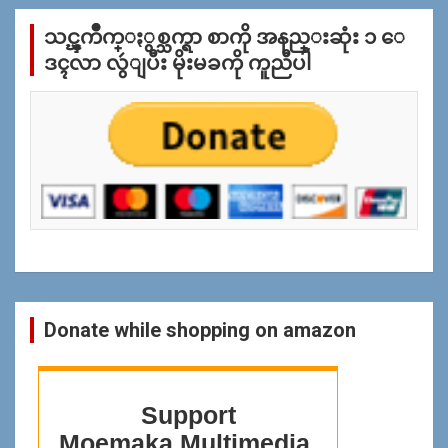
က္
သင္ၾကိဳက္ႏွစ္သက္ရာ စာကို အနည္းဆုံး ၁ ေ
ျ
ပ
ဒၚလာ လွဴျပီး မိုးမခကို ကူညီပါ
န္
ရွာ
ရန္
Donate while shopping on amazon