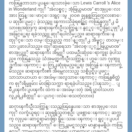
ကၽြန္မဘာသာျပန္ေရးသားခဲ့ေသာ Lewis Carroll ‘s Alice
in Wonderland ကုုိ “အဲလစ္နွင့္ အံ့ဖြယ္ကမာၻ“ စာအုုပ္ေလး
အား ထြန္းေဖာင္ေဒးရွင္းမွ ၂၀၀၈ ခုုနွစ္အတြက္ကေလးစာေ
ပ ဆုုခ်ီးျမင့္ ခဲ့သည္ဟုု ၾကားသိခဲ့ရစဥ္တြင္ ကၽြန္မတုုိ႕ မိ
သားစုုအတြက္ ဆရာၾကီးဦးသက္ထြန္း နွင့္ရင္းႏွီးခြင့္ရဖုုိ႕
အခြင့္အေရး ရခဲ့သည္ဟုု ဆုုိရပါလိမ့္မည္။ ဆရာၾကီးေန
ထုုိင္ေသာ လမ္းသြယ္သည္ ကႊ်န္္မတုုိ႕ အိမ္နွင့္ တလမ္း
သာျခားပါသည္။ ထုုိဆုုရေသာ “အဲလစ္ႏွင့္အံ့ဖြယ္ကမာၻ“
စာအုုပ္ကုုိ ဆရာၾကီး အိမ္ကုုိ ပထမဦးဆုုံးေရာက္ဖူး ခဲ့ပါသ
ည္။ ကၽြန္မသည္ သံအမတ္ၾကီးဦးသက္ထြန္း ဟူေသာ ဂုုဏ္ပုု
ဒ္ၾကီးေၾကာင့္ ေတြ႕ဆုုံရမည့္အေရး အလြန္ပဲ ေၾကာက္ခဲ့
မိသည္။ ဆရာၾကီး၏ အိမ္ကေလးသည္ သစ္ရိပ္ပင္ရိပ္ျဖင့္
သာသာယာယာ ေအးခ်မ္းလွေသာေၾကာင့္ ကၽြန္မစိတ္ထဲ
က စုုိးရိမ္မူမ်ား မ်ားစြာသက္သာ ရာရခဲ့ပါသည္။ (ေၾသာ္…. ျ
မိဳ႕ၾကီးျပၾကီး ထဲက ေအးခ်မ္းတဲ့ အရိပ္အာ၀ါသဟာ
လူ႕ရဲ႕စိတ္ကုုိ ေျပာင္းလဲေစသတဲ့လား။)
ဆ၇ာၾကီးဦးသက္ထြန္းသည္ကၽြန္မေပးေသာ စာအုုပ္ေလး
ကုုိ လက္ခံယူရင္း ဆုုရရွိသူတစ္ဦး ျဖစ္တာေၾကာင့္ ဆက္လ
က္ လုုပ္ေဆာင္စရာမ်ားစြာ ရွိေသးေၾကာင္း ရွင္းျပပါ
သည္။ ဆရာၾကီးကုုိ ေတြ႕ျမင္ရသည္မွာ မာန္မာနမရွိပဲ၊ ကၽြ
န္မလုုိ ဘာမဟုုတ္သည့္ သူတစ္ေယာက္အေပၚ ယခုုလုုိ