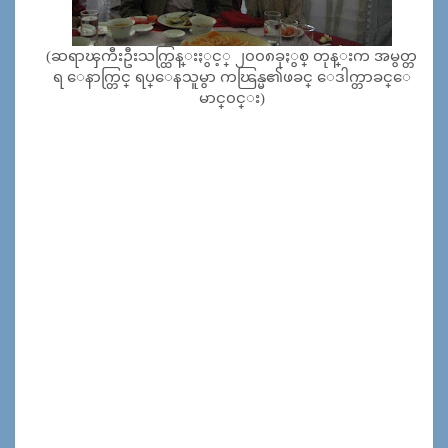
(ဆရာၾကီးဦးသက္ထြန္းႏွင့္ ၂၀၀၈ခုႏွစ္ တုန္းက အမွတ္တ
ရ ေနာက္တြင္ ရပ္ေနသူမွာ ကၽြန္မ၏ဖခင္ ေဒါက္တာခင္ေ
မာင္၀င္း)