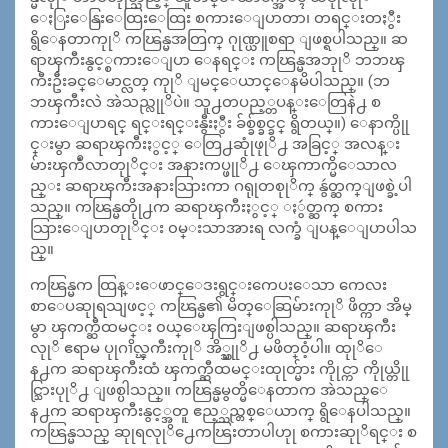
ေႏြးေနြးေထြးေထြး စကားေျပာတာ၊ တရင္းတႏွီး
ရွိေနတာကုုိ ကၽြန္မအတြက္ ဂုုဏ္ယူစရာ ျဖစ္ရပါသည္။ ဆ
ရာၾကီးနွင့္စကားေျပာ ေနရင္း ကၽြန္မအဘုုိ ဘဘၾ
ကီးဦးခင္ေမာင္လတ္ ကုုိ ျမင္ေယာင္ေနမိပါသည္။ (ဘ
ဘၾကီးလဲ အဲသည္လုုိပဲ။ သူ႕တပည့္တပန္းေတြနဲ႕ စ
ကားေျပာရင္ ရင္းရင္းနွီးႏွီး ခ်စ္ခ်စ္ခင္ခင္ ရွိတယ္။) ေနာက္ပိုု
င္းမွာ ဆရာၾကီးႏွင့္ ေတြ႕ဆုုံဖုုိ႕ အခြင့္ အလန္း
မ်ားၾကဳံလာတုုိင္း အနားကပ္ဖုုိ႕ ေၾကာက္မိေသာလ
ည္း ဆရာၾကီးအနားသြားကာ ဂရုုတစုုိက္ နွဴတ္ဆက္ျဖစ္ခဲ့ပါ
သည္။ ကၽြန္မတိုု႕က ဆရာၾကီးႏွင့္ ႏွဴတ္ဆက္ စကား
သြားေျပာတုုိင္း ၀မ္းသာအားရ လက္ခံ ျပန္ေျပာပါသ
ည္။
ကၽြန္မက ထြန္းေဖာင္ေဒးရွင္းကေပးေသာ ကေလး
စာေပဆုုရသျဖင့္ ကၽြန္မ၏ မိတ္ေဆြမ်ားကုုိ ဖိတ္ကာ အိမ္
မွာ ၾကက္ဆီထမင္း ၀ယ္ေၾကြးျဖစ္ပါသည္။ ဆရာၾကီး
လုုိ ဧရာမ ပုုဂၢိလ္ၾကီးကုုိ အိ္မ္သုုိ႕ မဖိတ္၀ံ့ပါ။ ထုုိေ
န႕က ဆရာၾကီးထံ ၾကက္ဆီထမင္းထုုတ္မ်ား ကိုုင္ကာ ကိုုယ္တိုု
င္သြားပုုိ႕ ျဖစ္ပါသည္။ ကၽြန္မမွတ္မိေနတာက အဲသည္ေ
န႕က ဆရာၾကီးနွင့္အတူ ဧည့္သည္တစ္ေယာက္ ရွိေနပါသည္။
ကၽြန္မသည္ ဆုုရလုုိ႕ေကၽြးတာပါဟုု စကားဆုုိရင္း စ