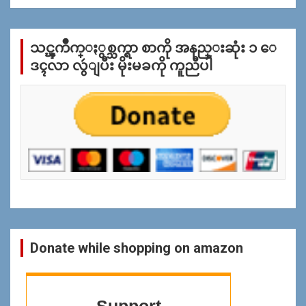
အ
လိုု
က္
သင္ၾကိဳက္ႏွစ္သက္ရာ စာကို အနည္းဆုံး ၁ ေ
ျ
ပ
ဒၚလာ လွဴျပီး မိုးမခကို ကူညီပါ
န္
ရွာ
ရန္
Donate while shopping on amazon