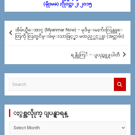
(မိုုးမခ) ႏိုု၀င္ဘာ ၂၊ ၂၀၁၅
Post
အိခ်ယ္ရီေအာင္ (Myanmar Now) – မုဒိမ္းမႈက်ဴးလြန္သူေ
navigation
တြကို လြတ္ၿငိမ္းခ်မ္းသာခြင့္မွာ မထည့္သင့္ဘူး (အင္တာဗ်ဴး)
ရန္လိုကြ်ဲ – ျပည္သူ႔ပါတီ
S
e
a
r
c
ႏွစ္အလိုုက္ ျပန္ရွာရန္
h
ႏွ
စ္