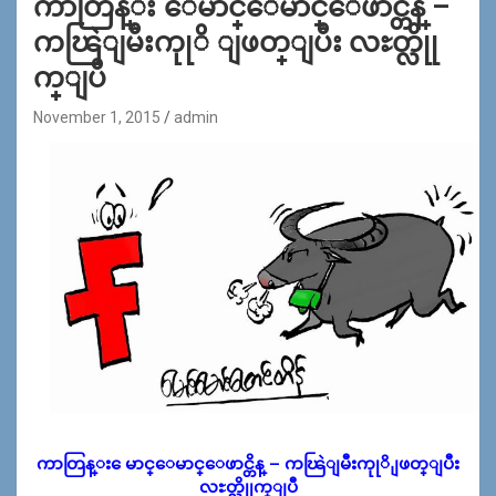
ကာတြန္း ေမာင္ေမာင္ေဖာင္တိန္ –
ကၽြဲျမီးကုုိ ျဖတ္ျပီး လႊတ္လိုု
က္ျပီ
November 1, 2015
admin
ကာတြန္း ေမာင္ေမာင္ေဖာင္တိန္ – ကၽြဲျမီးကုုိ ျဖတ္ျပီး
လႊတ္လိုုက္ျပီ