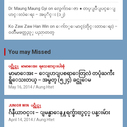
Dr. Maung Maung Gyi
on
လွေက်ာေဇာ ● တပ္ျပဳျပင္ေျ
ပာင္းလဲေရး – အပုိင္း (၁၂)
Ko Zaw Zaw Han Win
on
ေက်ာ္ေမာင္(တိုင္းတာေရး) –
၀တၳဳမဖတ္သည့္ ပညာတတ္
You may Missed
ပင္တိုင္က႑
မာမာေအး
ရသေဆာင္းပါးစုံ
မာမာေအး – ေျပာျပစရာေတြလဲ တပုံႀကီး
ရွိေသးတယ္ – အမွတ္ (၅၂၄) ခင္ယုေမ
May 16, 2014
Aung Htet
JUNIOR WIN
ပင္တိုင္က႑
ဂ်ဴနီယာ၀င္း – ျမန္မာေန႔ရက္မ်ားႏွင့္ ပန္းမ်ား
April 14, 2014
Aung Htet