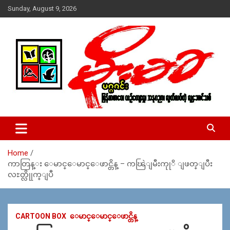
Skip
Sunday, August 9, 2026
to
content
USA – editors @ moemaka.net ((510) 854-6501)။ ရန္ကုန္ ဆက္သြ
MoeMaKa Burmese News &
ယ္ေရး – အမွတ္ ၂၅၄၊ ပထပ္၊ လမ္း ၄၀၊ ေက်ာက္တံတား၊ ရန္ကုန္။
Media
(ဖုုံး – ၀၉ ၂၅၂ ၂၄၉ ၀၉၄ ၊ ၀၉ ၄၂၁ ၇၄၃ ၇၅၃ ၊ ၀၉ ၅၀၄ ၁၀ ၅၈) ျ
ဖန္႔ခ်ိေရး – ဆိပ္ကမ္းသာစာေပ – အမွတ္ ၁၃ / ၃၈ လမ္း။ ပလာ
Home
ဇာေစ်းသစ္ ။ ၀၉ ၇၈၆၈၃၇ ၃၀၅ / ၀၉ ၉၆၃၆၉၉၈၃၄
ကာတြန္း ေမာင္ေမာင္ေဖာင္တိန္ – ကၽြဲျမီးကုုိ ျဖတ္ျပီး
လႊတ္လိုုက္ျပီ
CARTOON BOX
ေမာင္ေမာင္ေဖာင္တိန္