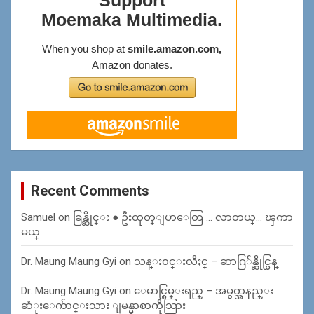
Recent Comments
Samuel
on
ခြန္ဆိုင္း ● ဦးထုတ္ျပာေတြ … လာတယ္… ၾကာ
မယ္
Dr. Maung Maung Gyi
on
သန္း၀င္းလိႈင္ – ဆာဂြ်န္ဆိုင္မြန္
Dr. Maung Maung Gyi
on
ေမာင္စြမ္းရည္ – အမွတ္အနည္း
ဆံုးေက်ာင္းသား ျမန္မာစာကိုသြား