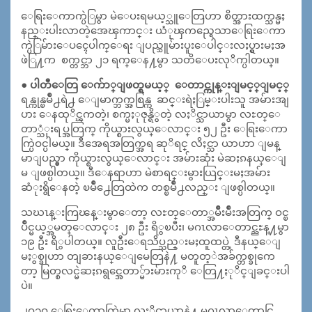
ေရြးေကာက္ပဲြမွာ မဲေပးရမယ့္သူေတြဟာ စိတ္အားထက္သန္မႈ
နည္းပါးလာတဲ့အေၾကာင္း ယံုၾကည္ရေသာေရြးေကာ
က္ပဲြမ်ားေပၚေပါက္ေရး ျပည္သူမ်ားပူးေပါင္းလႈပ္ရွားမႈအ
ဖဲြ႔က စက္တင္ဘာ ၂၁ ရက္ေန႔မွာ သတိေပးလုိက္ပါတယ္။
● ပါတီေတြ ေက်ာ္ျဖတ္ရမယ့္ ေတာင္ကုန္းျမင့္ျမင့္
ရန္ကုန္ၿမဳိ႕ရဲ႕ ေျမာက္ဘက္အစြန္က ဆင္းရဲႏြမ္းပါးသူ အမ်ားအျ
ပား ေနထုိင္ၾကတဲ့၊ စက္မႈုဇုန္ရိွတဲ့ လႈိင္သာယာမွာ လႊတ္ေ
တာ္သံုးရပ္အတြက္ ကိုယ္စားလွယ္ေလာင္း ၅၂ ဦး ေရြးေကာ
က္ပြဲဝင္ပါမယ္။ ဒီအေရအတြက္အရ ဆုိရင္ လိႈင္သာ ယာဟာ ျမန္
မာျပည္မွာ ကိုယ္စားလွယ္ေလာင္း အမ်ားဆုံး မဲဆႏၵနယ္ေျ
မ ျဖစ္ပါတယ္။ ဒီေနရာဟာ မဲစာရင္းမွားယြင္းမႈအမ်ား
ဆံုးရွိေနတဲ့ ၿမိဳ႕ေတြထဲက တစ္ၿမိဳ႕လည္း ျဖစ္ပါတယ္။
သဃၤန္းကြၽန္းမွာေတာ့ လႊတ္ေတာ္အမ်ဳိးမ်ဳိးအတြက္ ဝင္ၿ
ပိဳင္မယ့္အမတ္ေလာင္း ၂၈ ဦး ရိွၿပီး၊ မဂၤလာေတာင္ညႊန္႔မွာ
၁၉ ဦး ရိွပါတယ္။ လူဦးေရသိပ္သည္းမႈထူထပ္တဲ့ ဒီနယ္ေျ
မႏွစ္ခုဟာ တျခားနယ္ေျမေတြနဲ႔ မတူတ့ဲအခ်က္တစ္ခုကေ
တာ့ မြတ္စလင္မဲဆႏၵရွင္အေတာ္မ်ားမ်ားကုိ ေတြ႔ႏုိင္ျခင္းပါ
ပဲ။
၂ဝ၁ဝ ေရြးေကာက္ပြဲမွာ လႈိင္သာယာနဲ႔ မဂၤလာေတာင္ညြ