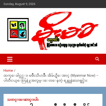
Skip
Sunday, August 9, 2026
to
content
USA – editors @ moemaka.net ((510) 854-6501)။ ရန္ကုန္ ဆက္သြ
MoeMaKa Burmese News &
ယ္ေရး – အမွတ္ ၂၅၄၊ ပထပ္၊ လမ္း ၄၀၊ ေက်ာက္တံတား၊ ရန္ကုန္။
Media
(ဖုုံး – ၀၉ ၂၅၂ ၂၄၉ ၀၉၄ ၊ ၀၉ ၄၂၁ ၇၄၃ ၇၅၃ ၊ ၀၉ ၅၀၄ ၁၀ ၅၈) ျ
ဖန္႔ခ်ိေရး – ဆိပ္ကမ္းသာစာေပ – အမွတ္ ၁၃ / ၃၈ လမ္း။ ပလာ
Home
ဇာေစ်းသစ္ ။ ၀၉ ၇၈၆၈၃၇ ၃၀၅ / ၀၉ ၉၆၃၆၉၉၈၃၄
ထက္ေခါင္လင္း၊ ၿဖိဳးသီဟခ်ဳိ၊ အိခ်ယ္ရီေအာင္ (Myanmar Now) –
ပါတီငယ္ေတြနဲ႔အလွမ္းေဝးေနတဲ့ ရန္ကုန္မဲဆႏၵရွင္မ်ား
သတင္းေဆာင္းပါး