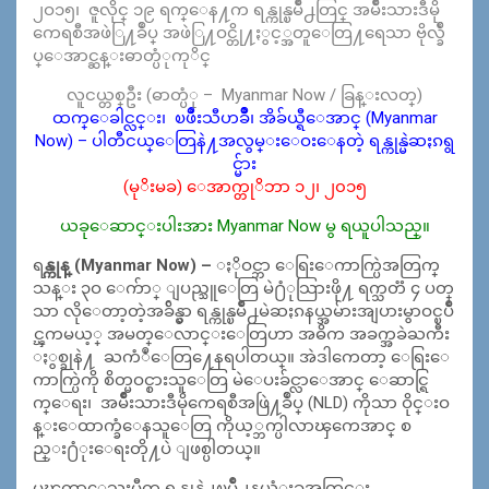
၂ဝ၁၅၊ ဇူလိုင္ ၁၉ ရက္ေန႔က ရန္ကုန္ၿမိဳ႕တြင္ အမ်ဳိးသားဒီမို
ကေရစီအဖဲြ႔ခ်ဳပ္ အဖဲြ႔ဝင္တို႔ႏွင့္အတူေတြ႔ရေသာ ဗိုလ္ခ်ဳ
ပ္ေအာင္ဆန္းဓာတ္ပံုကုိင္
လူငယ္တစ္ဦး (ဓာတ္ပံု – Myanmar Now / ခြန္းလတ္)
ထက္ေခါင္လင္း၊ ၿဖိဳးသီဟခ်ဳိ၊ အိခ်ယ္ရီေအာင္ (Myanmar
Now) – ပါတီငယ္ေတြနဲ႔အလွမ္းေဝးေနတဲ့ ရန္ကုန္မဲဆႏၵရွ
င္မ်ား
(မုိးမခ) ေအာက္တုိဘာ ၁၂၊ ၂၀၁၅
ယခုေဆာင္းပါးအား Myanmar Now မွ ရယူပါသည္။
ရ
န္ကုန္ (Myanmar Now) –
ႏိုဝင္ဘာ ေရြးေကာက္ပြဲအတြက္
သန္း ၃ဝ ေက်ာ္ ျပည္သူေတြ မဲ႐ံုသြားဖို႔ ရက္သတၱ ၄ ပတ္
သာ လိုေတာ့တဲ့အခ်ိန္မွာ ရန္ကုန္ၿမိဳ႕မဲဆႏၵနယ္အမ်ားအျပားမွာဝင္ၿပိဳ
င္ၾကမယ့္ အမတ္ေလာင္းေတြဟာ အဓိက အခက္အခဲႀကီး
ႏွစ္ခုနဲ႔ ႀကံဳေတြ႔ေနရပါတယ္။ အဲဒါကေတာ့ ေရြးေ
ကာက္ပြဲကို စိတ္မဝင္စားသူေတြ မဲေပးခ်င္လာေအာင္ ေဆာင္ရြ
က္ေရး၊ အမ်ဳိးသားဒီမိုကေရစီအဖြဲ႔ခ်ဳပ္ (NLD) ကိုသာ ဝိုင္းဝ
န္းေထာက္ခံေနသူေတြ ကိုယ့္ဘက္ပါလာၾကေအာင္ စ
ည္း႐ံုးေရးတို႔ပဲ ျဖစ္ပါတယ္။
မၾကာေသးမီက ရန္ကုန္ရဲ႕ၿမိဳ႕နယ္သံုးခုအတြင္း