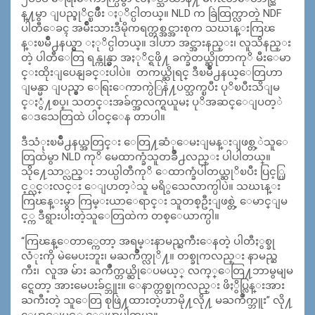
န္႔မွာ ျပည္ခုိင္ၿဖိဳး ႏုိင္ပါတယ္။ NLD က ခြဲထြက္လာတဲ့ NDF
ပါတီေခၚ အမ်ဳိးသားဒီမိုကရက္တစ္အင္အားစုက သဃၤန္းကြၽ
န္းၿမိဳ႕နယ္မွာ ႏုိင္ပါတယ္။ ဒါဟာ အင္အားနည္း၊ လူသိနည္း
တဲ့ ပါတီေတြ ရန္ကုန္မွာ အႏုိင္ရဖို႔ ခက္ခဲတယ္ဆိုတာကုိ မီးေမာ
င္းထိုးျပေနျခင္းပါပဲ။ တကယ္ဆိုရင္ ဒီၿမိဳ႕နယ္ေတြဟာ
ျမန္မာ ျပည္မွာ ေရြးေကာက္ပဲြနဲ႔ပတ္သက္ၿပီး ပုိၿပီးသိျမ
င္ႏွံ႔စပ္၊ သတင္းအခ်က္အလက္ရယူမႈ ပုိအဆင္ေျပတ့ဲ
ေဒသေတြထဲ ပါဝင္ေန တာပါ။
ဒီသံုးၿမိဳ႕နယ္အတြင္း ေတြ႔ဆံုေမးျမန္းျဖစ္တ့ဲသူေ
တြထဲမွာ NLD ကုိ မေထာက္ခံသူတခ်ဳိ႕လည္း ပါပါတယ္။
သို႔ေသာ္လည္း ဘယ္ပါတီကုိ ေထာက္ခံပါတယ္ဆုိၿပီး ပြင့္ပြ
င့္လင္းလင္း ေျပာတ့ဲသူ မရိွသေလာက္ပါပဲ။ သဃၤန္း
ကြၽန္းမွာ ကြမ္းယာေရာင္း သူတစ္ဦးျဖစ္တဲ့ ေမာင္ျမ
င့္က ဒီရွားပါးတဲ့သူေတြထဲက တစ္ေယာက္ပါ။
“ကြၽန္ေတာ္ကေတာ့ အရမ္းနာမည္ႀကီးေနတဲ့ ပါတီႏွစ္ခု
လံုးကို မဲမေပးဘူး၊ မႀကိဳက္လုိ႔။ တစ္ခုကလည္း နာမည္ႀ
ကီး၊ လူအ မ်ား ႀကိဳက္တယ္ဆိုေပမယ့္ လက္္ေတြ႔ဘာမွမျမ
င္ရေတာ့ အားမေပးခ်င္ဘူး။ ေနာက္တစ္ခုကလည္း ဖိႏွိပ္လြန္းအား
ႀကီးတဲ့ သူေတြ စုဖြဲ႔ထားတဲ့ဟာမို႔လို႔ မႀကိဳက္ဘူး” လို႔
ေမာင္ျမင့္က ေျပာပါတယ္။