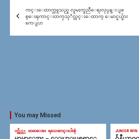
Post
ကင္းေထာက္ဟူသည္ လူမႈကူညီေရးလုပ္ငန္းျဖ
navigation
စ္ေၾကာင္းတကၠသုိလ္ကင္းေထာက္ ေမာင္မယ္မ်ား
ကေျပာ
You may Missed
ပင္တိုင္က႑
မာမာေအး
ရသေဆာင္းပါးစုံ
JUNIOR WIN
မာမာေအး – ေျပာျပစရာေ
ဂ်ဴနီယာ၀