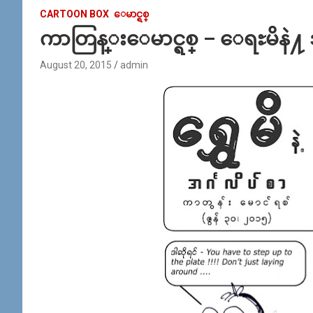
CARTOON BOX
ေမာင္ရစ္
ကာတြန္းေမာင္ရစ္ – ေရႊမိနဲ႔ အ
August 20, 2015
admin