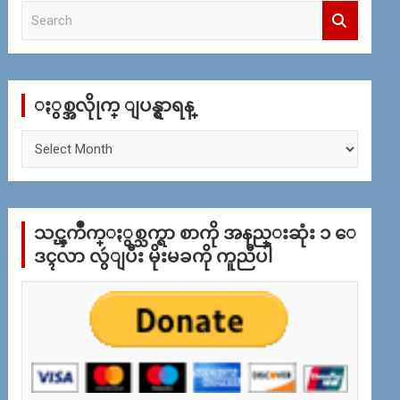
S
e
a
r
c
ႏွစ္အလိုုက္ ျပန္ရွာရန္
h
ႏွ
စ္
အ
လိုု
က္
သင္ၾကိဳက္ႏွစ္သက္ရာ စာကို အနည္းဆုံး ၁ ေ
ျ
ပ
ဒၚလာ လွဴျပီး မိုးမခကို ကူညီပါ
န္
ရွာ
ရန္