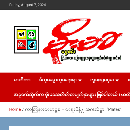
Skip
Friday, August 7, 2026
to
content
USA – editors @ moemaka.net ((510) 854-6501)။ ရန္ကုန္ ဆက္သြ
MoeMaKa Burmese
ယ္ေရး – အမွတ္ ၂၅၄၊ ပထပ္၊ လမ္း ၄၀၊ ေက်ာက္တံတား၊ ရန္ကုန္။
(ဖုုံး – ၀၉ ၂၅၂ ၂၄၉ ၀၉၄ ၊ ၀၉ ၄၂၁ ၇၄၃ ၇၅၃ ၊ ၀၉ ၅၀၄ ၁၀ ၅၈)
မာတိကာ
မ်က္ေမွာက္ေရးရာ
လူမႈရႈခင္း
News & Media
ျဖန္႔ခ်ိေရး – ဆိပ္ကမ္းသာစာေပ – အမွတ္ ၁၃ / ၃၈ လမ္း။ ပ
လာဇာေစ်းသစ္ ။ ၀၉ ၇၈၆၈၃၇ ၃၀၅ / ၀၉ ၉၆၃၆၉၉၈၃၄
အခုဝက်ဆိုက်က မိုးမခအတိတ်စာမျက်နှာများ ဖြစ်ပါတယ် ၊ မာတိ
Home
ကာတြန္းေမာင္ရစ္ – ေရႊမိနဲ႔ အဂၤလိပ္စာ၊ “Plates”