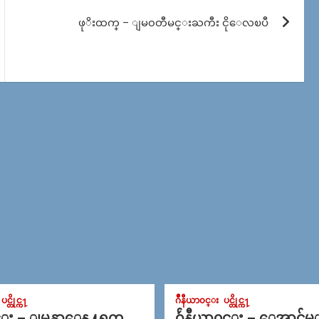
ဖုိးထက္ – ျမ၀တီမင္းႀကီး ငိုေလၿပီ
ပင္တိုင္က႑
ဂ်ဳနီယာ၀င္း
ပင္တိုင္က႑
င္း – ျမန္မာေန႔ရက္
ဂ်ဴနီယာ၀င္း – ေအာင္ခ်မ