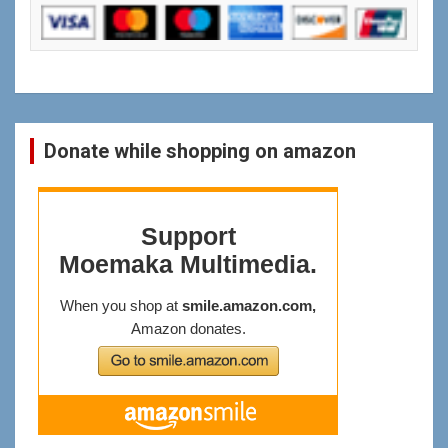
Donate while shopping on amazon