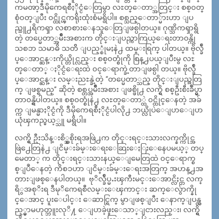
ကမၻာ့ဒီမိုကေရစီႏိုင္ငံေတြမွာ လႊတ္ေတာ္အတြင္း စစ္၀တ္
စုံ၀တ္ျပီး ၀င္ထိုင္ၾကရိုးထုံးစံမရွိပါ။ စစ္သည္ေတာ္မ်ားဟာ ျပ
ည္သူ႕ရိကၡာ လစာစားေနသူေတြျဖစ္ပါတယ္။ ဂုဏ္သိကၡာရွိ
တဲ့ တပ္မေတာ္အမ်ိဳးအစားက တိုင္းျပည္ကာကြယ္ေရးတာ၀န္ကို
သစၥာ သမာဓိ သတိၲ ျပည့္စုံမႈနဲ႕ ထမ္းရြက္ ပါတယ္။ ဗိုလ္ခ်ဳ
ပ္ေအာင္ဆန္းကိုယ္တိုင္လည္း စစ္၀တ္စုံကို စြန္႕ပယ္ျပီးမွ လႊ
တ္ေတာ္ ႏိုင္ငံေရးထဲ ၀င္ေရာက္ခဲ့တာျဖစ္ပါ တယ္။ ဗိုလ္ခ်ဳ
ပ္ေအာင္ဆန္း လမ္းညႊန္ခဲ့တဲ့ “တပ္မေတာ္သည္ တိုင္းျပည္အတြ
က္ ျဖစ္ရမည္” ဆိုတဲ့ စစ္တပ္အမ်ိဳးအစား ျဖစ္ဖို႕ လက္ရွိ စစ္ဦးစီးခ်ဳပ္မွာ
တာ၀န္ရွိပါတယ္။ စစ္၀တ္စုံနဲ႕ လႊတ္ေတာ္ထဲ ၀င္ထိုင္ေနတဲ့ အခ်
က္က ျမန္မာႏိုင္ငံကို ဒီမိုကေရစီႏိုင္ငံပါလို႕ ဘယ္လိုပဲေျပာေျပာ
ယုံၾကည္မယ့္သူ မရွိပါ။
လက္ရွိ ဦးသိန္းစိ္န္အစိုးရအဖြဲ႕က တိုင္းရင္းသားလက္နက္ကိုင္အ
ဖြဲ႕ေတြနဲ႕ ျငိမ္းခ်မ္းေရးေဆြးေႏြးေနေပမယ့္ တပ္
မေတာ္ က တိုင္းရင္းသားနယ္ေျမေတြထဲ ၀င္ေရာက္စ
စ္ျပဳေနတဲ့ ကိစၥဟာ ျငိမ္းခ်မ္းေရးအတြက္ အဟန္႕အ
တားျဖစ္ေနပါတယ္။ ဗုိလ္ခ်ဳပ္မႉးၾကီးမင္းေအာင္လိႈင္က လက္
ရိွအစုိးရ ဒီမုိကေရစီလမ္းေၾကာင္း ဆက္ေလွ်ာက္နို
င္ေအာင္ ပူးေပါင္း ေဆာင္ရြက္ မွာျဖစ္ျပီး ေနာက္ျပန္လွ
ည့္မွာမဟုတ္ဘူးလုိ႔ ေျပာခဲ့ဖူးေသာ္ျငားလည္း၊ လက္ရွိ