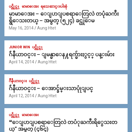
ပင္တိုင္က႑
မာမာေအး
ရသေဆာင္းပါးစုံ
မာမာေအး – ေျပာျပစရာေတြလဲ တပုံႀကီး
ရွိေသးတယ္ – အမွတ္ (၅၂၄) ခင္ယုေမ
May 16, 2014
Aung Htet
JUNIOR WIN
ပင္တိုင္က႑
ဂ်ဴနီယာ၀င္း – ျမန္မာေန႔ရက္မ်ားႏွင့္ ပန္းမ်ား
April 14, 2014
Aung Htet
ဂ်ဳနီယာ၀င္း
ပင္တိုင္က႑
ဂ်ဴနီယာ၀င္း – ေအာင္ခ်မ္းသာပုုံျပင္
April 12, 2014
Aung Htet
ပင္တိုင္က႑
မာမာေအး
“ေျပာျပစရာေတြလဲ တပံုႀကီးရိွေသးတ
ယ္” အမွတ္ (၄၆၄)