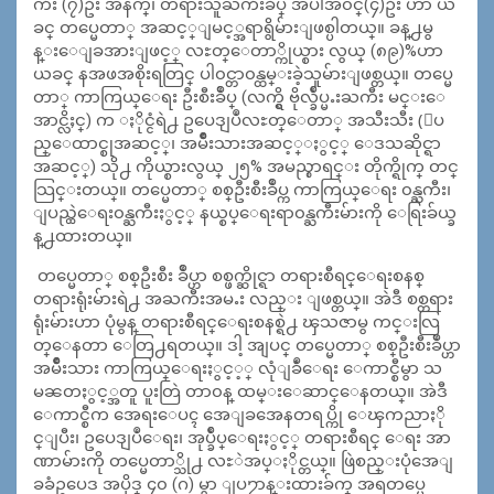
ကီး (၇)ဦး အနက္၊ တရားသူႀကီးခ်ဳပ္ အပါအ၀င္(၄)ဦး ဟာ ယ
ခင္ တပ္မေတာ္ အဆင့္ျမင့္အရာရွိမ်ားျဖစ္ပါတယ္။ ခန္႕မွ
န္းေျခအားျဖင့္ လႊတ္ေတာ္ကိုယ္စား လွယ္ (၈၉)%ဟာ
ယခင္ နအဖအစိုးရတြင္ ပါ၀င္တာ၀န္ထမ္းခဲ့သူမ်ားျဖစ္တယ္။ တပ္မေ
တာ္ ကာကြယ္ေရး ဦးစီးခ်ဳပ္ (လက္ရွိ ဗိုလ္ခ်ဳပ္မႉးႀကီး မင္းေ
အာင္လိႈင္) က ႏိုင္ငံရဲ႕ ဥပေဒျပဳလႊတ္ေတာ္ အသီးသီး (ျပ
ည္ေထာင္စုအဆင့္၊ အမ်ိဳးသားအဆင့္ႏွင့္ ေဒသဆိုင္ရာ
အဆင့္) သို႕ ကိုယ္စားလွယ္ ၂၅% အမည္စာရင္း တိုက္ရိုက္ တင္
သြင္းတယ္။ တပ္မေတာ္ စစ္ဦးစီးခ်ဳပ္က ကာကြယ္ေရး ၀န္ႀကီး၊
ျပည္ထဲေရး၀န္ႀကီးႏွင့္ နယ္စပ္ေရးရာ၀န္ႀကီးမ်ားကို ေရြးခ်ယ္ခ
န္႕ထားတယ္။
တပ္မေတာ္ စစ္ဦးစီး ခ်ဳပ္ဟာ စစ္ဖက္ဆိုင္ရာ တရားစီရင္ေရးစနစ္
တရားရုံးမ်ားရဲ႕ အႀကီးအမႉး လည္း ျဖစ္တယ္။ အဲဒီ စစ္တရား
ရုံးမ်ားဟာ ပုံမွန္ တရားစီရင္ေရးစနစ္ရဲ႕ ၾသဇာမွ ကင္းလြ
တ္ေနတာ ေတြ႕ရတယ္။ ဒါ့ အျပင္ တပ္မေတာ္ စစ္ဦးစီးခ်ဳပ္ဟာ
အမ်ိဳးသား ကာကြယ္ေရးႏွင့့္ လုံျခဳံေရး ေကာင္စီမွာ သ
မၼတႏွင့္အတူ ပူးတြဲ တာ၀န္ ထမ္းေဆာင္ေနတယ္။ အဲဒီ
ေကာင္စီက အေရးေပၚ အေျခအေနတရပ္ကို ေၾကညာႏို
င္ျပီး၊ ဥပေဒျပဳေရး၊ အုပ္ခ်ဳပ္ေရးႏွင့္ တရားစီရင္ ေရး အာ
ဏာမ်ားကို တပ္မေတာ္သို႕ လႊဲအပ္ႏိုင္တယ္။ ဖြဲစည္းပုံအေျ
ခခံဥပေဒ အပိုဒ္ ၄၀ (ဂ) မွာ ျပ႒ာန္းထားခ်က္ အရတပ္မေ