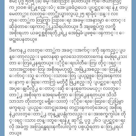
စမႈ ပုဒ္မ ၅၀၅ (ခ) ဖမ္းဆီးသြား ခဲ့ပါတယ္။ ကိုေဇယ်ာလြင္
က၂၀၀၈ ဖဲြ႔စည္းပံု အေျခခံဥပေဒ ျပင္ဆင္ေရး နဲ႔ တပ္
မေတာ္သား လႊတ္ေတာ္ကိုယ္စားလွယ္၂၅ ရာခိုင္ႏႈန္း လႊ
တ္ေတာ္ထဲက ထြက္ခြာ သြားေရး အခမ္းအနားမွာ ေတာင္း
ဆိုခဲ့တာေၾကာင့္လို႕သိရပါတယ္။ ဒီ အျဖစ္အပ်က္က လက္ရွိ
အစိုးရဟာ ယခင္စစ္အစိုးရတို႕ရဲ႕ အေမြခံျဖစ္ေၾကာင္း ေ
ဖၚျပေနတယ္။
ဒီကေန႕ လႊတ္ေတာ္ထဲက အခင္းအက်င္းကို ၾကည့္ျပ
န္ေတာ့လည္း မူလေနရာ မူလသေဘာထားကေန မေရြ႕ေသး
တာ ေတြ႕ေနရတယ္။ ႏိုင္ငံေရးပါတီေတြ၊ တိုင္းရင္း
သားအင္အားစုေတြ၊ အစိုးရမဟုတ္တဲ့ အဖြဲ႕အစည္းေတြနဲ႕
ေက်ာင္းသူ ေက်ာင္းသားေတြ ျပည္သူေတြအၾကား
ေနာက္ ေရြးေကာက္ပြဲ မတိုင္မီ ဖြဲ႕စည္းပုံ ျပင္ဆင္ေရးလို
အပ္ေနျပီလို႕ ေတာင္းဆို ေနၾကေပမယ့္၊ လႊတ္ေ
တာ္နဲ႕ အစိုးရက အေရးမစိုက္တာ ေတြ႕ေနရတယ္။ သိသိ
သာသာ တိုးတက္မႈ မရွိေသးတဲ့ ႏိုင္ငံေရးေဆြးေႏြးပြဲမွာ
ဖက္ဒရယ္ ျပည္ေထာင္စုအေရး တင္လာၾကတဲ့အေပၚ အစိုးရ
နဲ႕လႊတ္ေတာ္ရဲ႕ တုန္႕ျပန္ပုံကလည္း ေအးစက္စက္ပါပဲ။ တို
င္းရင္းသား တန္းတူေရးနဲ႔ ဆုိင္တဲ့ ပုဒ္မ ၂၆၁ ျပင္ဆင္ေရး
လို အခ်က္က အလြန္အေရးၾကီးပါလွ်က္ ပစ္ပယ္ခံရတာ ေတြ႕ရပါ
တယ္။