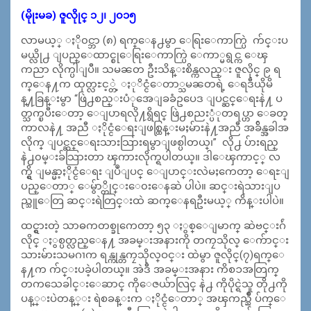
(မိုုးမခ) ဇူလိုုင္ ၁၂၊ ၂၀၁၅
လာမယ့္ ႏို၀င္ဘာ (၈) ရက္ေန႕မွာ ေရြးေကာက္ပြဲ က်င္းပ
မယ္လို႕ ျပည္ေထာင္စုေရြးေကာက္ပြဲ ေကာ္မရွင္က ေၾ
ကညာ လိုက္ပါျပီ။ သမၼတ ဦးသိန္းစိန္ကလည္း ဇူလိုင္ ၉ ရ
က္ေန႔က ထုတ္လႊင့္တဲ့ ႏုိင္ငံေတာ္သမၼတရဲ့ ေရဒီယိုမိ
န္႔ခြန္းမွာ
“ဖြဲ႕စည္းပံုအေျခခံဥပေဒ ျပင္ဆင္ေရးနဲ႔ ပ
တ္သက္ၿပီးေတာ့ ေျပာရလို႔ရွိရင္ ဖြဲ႕စညး္ပံုတရပ္ဟာ ေခတ္
ကာလနဲ႔ အညီ ႏိုင္ငံေရးျဖစ္ထြန္းမႈမ်ားနဲ႔အညီ အခ်ိန္အခါအ
လိုက္ ျပင္ဆင္ေရးသားသြားရမွာျဖစ္ပါတယ္၊”
လို႕ ပ်ားရည္
နဲ႕၀မ္းခ်သြားတာ ၾကားလိုက္ရပါတယ္။ ဒါေၾကာင့္ လ
က္ရွိ ျမန္မာ့ႏိုင္ငံေရး ျပဳျပင္ ေျပာင္းလဲမႈကေတာ့ ေရႊျ
ပည္ေတာ္ ေမွ်ာ္တိုင္းေ၀းေနဆဲ ပါပဲ။ ဆင္းရဲသားျပ
ည္သူေတြ ဆင္းရဲတြင္းထဲ ဆက္ေနရဦးမယ့္ ကိန္းပါပဲ။
ထင္ရွားတဲ့ သာဓကတစ္ခုကေတာ့ ၅၃ ႏွစ္ေျမာက္ ဆဲဗင္းဂ်ဴ
လိုင္ ႏွစ္ပတ္လည္ေန႔ အခမ္းအနားကို တကၠသိုလ္ ေက်ာင္း
သားမ်ားသမဂၢက ရန္ကုန္တကၠသိုလ္ဝင္း ထဲမွာ ဇူလိုင္(၇)ရက္ေ
န႔က က်င္းပခဲ့ပါတယ္။ အဲဒီ အခမ္းအနား ကိစၥအတြက္
တကသေခါင္းေဆာင္ ကိုေဇယ်ာလြင္ နဲ႕ ကိုပိုင္ရဲသူ တို႕ကို
ပန္္းပဲတန္္း ရဲစခန္းက ႏိုင္ငံေတာ္ အၾကည္ညိဳ ပ်က္ေ