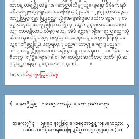
တာ၀န္ တရပ္ကို ထမ္းေဆာင္ရပါလိမ့္မယ္။ ျမန္မာ့ ဒီမိုကေရစီ
ခရီး ေျဖာင့္ျဖဴးေရးအတြက္ (၂၀၁၆ – ၂၀၂၀) လႊတ္ေ
တာ္အတြင္းမွာ ဖြဲ႕စည္းပုံအေျခခံဥပေဒထဲက ဆူးေျငာ
င့္ခလုတ္ေတြကို ဦးစြာ တိုက္ဖ်က္ ဖယ္ရွား ရွင္းလင္းေပးရမ
ယ့္ တာ၀န္ရွိလာပါလိမ့္ မယ္။ အဲဒီ စစ္လႊမ္းမိုးေရး ဖြဲစည္းပုံ
ထဲက ဆူးေျငာင့္ ခလုတ္ ေထာင္ေျခာက္ေတြကို မဖ
ယ္ရွင္းႏိုင္သေရြ႕၊ ဖက္ဒရယ္ ျပည္ေထာင္စု ေရႊျပည္ေ
တာ္ ေမွ်ာ္တိုင္းေ၀းေနဦးမွာ ျဖစ္ေၾကာင္း၊ ဒီမိုကေရ
စီဘက္က ႏိုင္ငံေရးေခါင္းေဆာင္မ်ား ႀကိဳတင္ သတိျပဳ ဆ
င္ျခင္ၾကရမွာ ျဖစ္ေၾကာင္းပါ။ ။
Tags:
ကခ်င္
,
ျပည္တြင္းစစ္
Post
ေမာင္နီမြန္ – သတင္းစာ နဲ႔ ေတာ ကဗ်ာဆရာ
navigation
အုန္းႏုိင္ – ၁၉၉၁ ခုႏွစ္တြင္ ေဒၚေအာင္ဆန္းစုၾကည္အား
အမ်ဳိးသားဒီမိုကေရစီအဖြဲ ႔ခ်ဳပ္မွ ထုတ္ပယ္ျခင္း (၁၁)