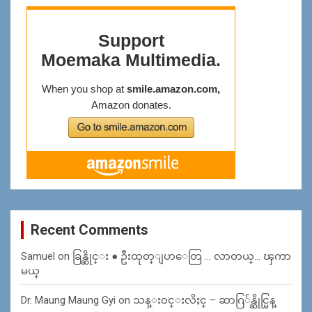
Recent Comments
Samuel
on
ခြန္ဆိုင္း ● ဦးထုတ္ျပာေတြ … လာတယ္… ၾကာ
မယ္
Dr. Maung Maung Gyi
on
သန္း၀င္းလိႈင္ – ဆာဂြ်န္ဆိုင္မြန္