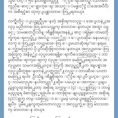
သူေပါင္း ၅၀ နီးပါးရွိတယ္လို႔ ႏိုင္ငံေရးအက်ဥ္းသားမ်ား
ကူညီေစာင့္ေရွာက္ေရး အသင္း-ျမန္မာႏိုင္ငံ (ေအေအပီပီ)
က အစီရင္ခံစာ ထုတ္ျပန္ထားတာေတြ႕ရတယ္။
လက္ရွိတိုင္းျပည္အုပ္ခ်ဳပ္ေနတဲ့ အစိုးရကလည္း အေျပာနဲ႕အ
လုပ္ မညီတာေတြ မ်ားသည္ထက္ မ်ားလာေနတယ္။ အထူး သျ
ဖင့္ သမၼတဦးသိန္းစိန္အစိုးရအေနနဲ႕ ဆင္းရဲမြဲေတမႈတို
က္ဖ်က္ေရးလုပ္ဖို႕ အလ်ဥ္းသင့္တိုင္း ေျပာဆိုေနေပမယ့္
လက္ ေတြ႕မွာ လယ္သမားေတြ ေျမယာဆုံးရႈံးေနရမႈ
ေလွ်ာ့မသြားပဲ ပိုျပီးဆိုးရြားလာေနတယ္။ အလုပ္သမားေတြ
အတြက္ အနိမ့္ဆုံး လုပ္ခလစာရရွိေရးကိစၥအတြက္လည္း ဘာ
မွထိထိေရာက္ေရာက္ လုပ္ေပးတာ၊ မေတြ႕ရေသးပါ။ အ
လုပ္သမား သမဂၢအဖြဲ႕၀င္ေတြကို အလုပ္ရွင္တခ်ိဳ႕က အျပစ္ရွာအ
လုပ္ျဖဳတ္ပစ္ေနတာနဲ႕ပတ္သက္လုိ႔လည္း တားဆီးေပးတာ
မေတြ႕ ရပါ။ ဦးသိန္းစိန္အစိုးရက ႏိုင္ငံေရးျပဳျပင္ေျပာ
င္းလဲမႈလုပ္ေနပါတယ္လုိ႔ဆိုေပမယ္၊ ေအာက္ေျချပ
ည္သူလူထုအဖို႕ေတာ့ အစိုးရ သက္တမ္း (၄) ႏွွစ္အတြင္း ဘာမွ်
မည္မည္ရရ ခံစားခြင့္မရခဲ့ပါ။ ေတာရြာေနျပည္သူမ်ားဟာ အစိုးရ
(၄)ႏွစ္သက္ တမ္းအတြင္း၊ ေျမမဲ့ ယာမဲ့ျဖစ္သူပိုမ်ားလာေ
နျပီး၊ ျမိဳ႕ေနလူထုမ်ားဟာလည္း အလုပ္လက္မဲ့ေတြ မ်ားသထ
က္ မ်ားလာေန တယ္။