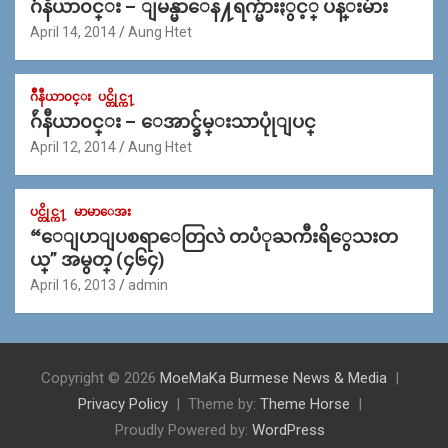
ဂ်ဴနီယာ၀င္း – ျမန္မာေန႔ရက္မ်ားႏွင့္ ပန္းမ်ား
April 14, 2014
Aung Htet
ဂ်ဳနီယာ၀င္း
ပင္တိုင္က႑
ဂ်ဴနီယာ၀င္း – ေအာင္ခ်မ္းသာပုုံျပင္
April 12, 2014
Aung Htet
ပင္တိုင္က႑
မာမာေအး
“ေျပာျပစရာေတြလဲ တပံုႀကီးရိွေသးတ
ယ္” အမွတ္ (၄၆၄)
April 16, 2013
admin
Copyright © 2026
MoeMaKa Burmese News & Media
Privacy Policy
Theme by:
Theme Horse
Proudly Powered by:
WordPress