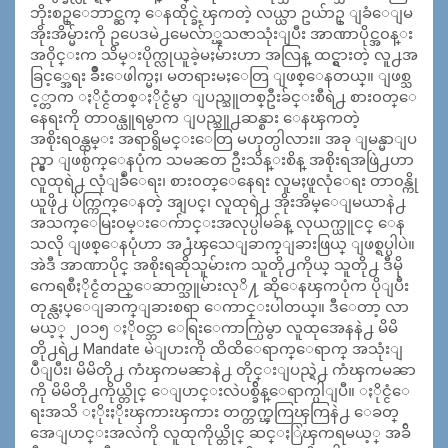
ဘိုးစဥ္ေဘာင္ဆက္ ေနထိုင္ခဲ့ၾကတဲ့ လယ္ယာ ဥယ်ာဥ္ ျခံေျမ
အိုးအိမ္မ်ားကို ဥပေဒမဲ႕မေလ်ာ္ၾသဇာသုံးျပီး အာဏာပိုင္အ၀န္း
အ၀ိုင္းက သိမ္းပိုက္လုယူခဲ့မႈမ်ားဟာ အလြန္ ထင္ရွားတဲ့ လူ႕အ
ခြင့္အေရး ခ်ိဳးေဖါက္မႈ၊ မတရားမႈေတြ ျဖစ္ေနတယ္။ ျဖစ္သ
င့္တာက ႏိုင္ငံတစ္ႏိုင္ငံမွာ ျပည္သူတစ္ဦးခ်င္းစီရဲ႕ စား၀တ္ေ
နေရးကို တာ၀န္ယူရမွာက ျပည္သူ႕ဆန္စား ေနၾကတဲ့
အစိုးရ၀န္ထမ္း အရာရွိမင္းေတြ မဟုတ္ပါလား။ အခု ျမန္မာျပ
ည္မွာ ျဖစ္ပ်က္ေနပုံက သမၼတ ဦးသိန္းစိန္ အစိုးရအဖြဲ႕ဟာ
လူထုရဲ႕ လုံျခဳံေရး၊ စား၀တ္ေနေရး လူမႈဖူလုံေရး တာ၀န္ကို
ယူဖို႕ ပ်က္ကြက္ေနတဲ့ အျပင္၊ လူထုရဲ႕ အိုးအိမ္ေျမယာနဲ႕
အသက္ေမြး၀မ္းေက်ာင္းအလုပ္ပါမခ်န္ လုယက္ယူငင္ ေန
သလို ျဖစ္ေနပုံဟာ အ႕ံၾသေျခာက္ျခားဖြယ္ ျဖစ္ရပ္ပါပဲ။
အဲဒီ အာဏာပိုင္ အစိုးရဆိုသူမ်ားက သူတို႕ကိုယ္ သူတို႕ ဒီမို
ကေရစီႏိုင္ငံတည္ေဆာက္သူမ်ားလုိ႔ ဆိုေနၾကပုံက ပိုျပီး
တုန္လႈပ္ေျခာက္ျခားစရာ ေကာင္းပါတယ္။ ဒီေတာ့ လာ
မယ့္ ၂၀၁၅ ႏို၀င္ဘာ ေရြးေကာက္ပြဲမွာ လူထုအေနနဲ႕ မိမိ
တို႕ရဲ႕ Mandate မဲျပားကို ထိထိေရာက္ေရာက္ အသုံးျ
ပဳျပီး၊ မိမိတို႕ ကံၾကမၼာနဲ႕ တိုင္းျပည္ရဲ႕ ကံၾကမၼာ
ကို မိမိတို႕ကိုယ္တိုင္ ေျပာင္းလဲပစ္ခ်ိန္ေရာက္ပါျပီ။ ႏိုင္ငံေ
ရးအသိ ႏိုးႏိုးၾကားၾကား တက္တက္ၾကြၾကြနဲ႕ ေခတ္
အေျပာင္းအလဲကို လူထုကိုယ္တိုင္ ဆင္ႏြဲၾကရမယ့္ အခ်ိ