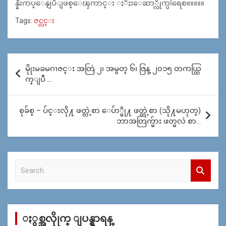
န္နီးကပ္ေနျပီျဖစ္ေၾကာင္း ႏိႈးေဆာ္လိုက္ပါရေစ။။။။။
Tags:
ဇင္လင္း
Post
မိုုးမခမဂၢဇင္း အတြဲ ၂၊ အမွတ္ ၆၊ ဇြန္ ၂၀၁၅ တကယ္ထြ
navigation
က္ျပီ …
စုခ်စ္ – ပ်င္းလို႔ ဖတ္တဲ့စာ ေပ်ာ္ဖို႔ ဖတ္တဲ့စာ (သို႔မဟုတ္)
ဘာအတြက္မ်ား ဖတ္မလဲ စာ…
S
e
a
r
c
ႏွစ္အလိုုက္ ျပန္ရွာရန္
h