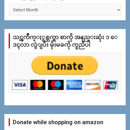
ႏွ
စ္
အ
လိုု
က္
သင္ၾကိဳက္ႏွစ္သက္ရာ စာကို အနည္းဆုံး ၁ ေ
ျ
ပ
ဒၚလာ လွဴျပီး မိုးမခကို ကူညီပါ
န္
ရွာ
ရန္
Donate while shopping on amazon