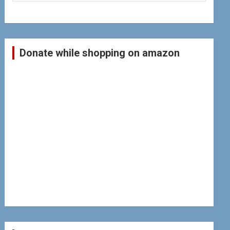
Donate while shopping on amazon