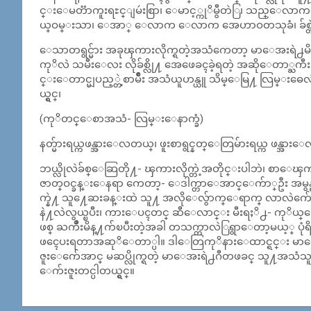
င္းေမတၱာကူးရႊင္ျမဴးစြာ၊ ေမာင့္ကုိမွီတဲြ၊ သည္ေလာကထဲမွာ ခ
ယ္ဝမ္းသာ၊ ေအာ္ ေလာက ေလာက အေဟာဝတသုခံ၊ ခ်စ္တဲ့သူန
ေသာတရွင္မ်ား အခုၾကားလိုက္ရတဲ့အသံကေတာ့ မာေအးရဲ႕မ
ကုိလဲ သမီးေလး လိုခ်စ္လို႔ အေဖေခၚခဲ့ရတဲ့ အဆိုေတာ္
င္းေတာင္မျပည့္တဲ့စာမ်ိဳး အသံယူဟန္ယူ သိမ္ေမြ႔ လြမ္းဓေလ
ယ္ရွင္၊
(ကုိတင္ေစာအသံ- လြမ္းေနာက္ခံ)
နတ္မ်ားရယ္ကဖန္အားေလတယ္၊ ဖူးစာရွင္နတ္ေတြမ်ားရယ္က ဖန္အ
ဘယ္လိုလဲခ်စ္ေဆြတို႔- ၾကားလိုက္တဲ့အတိုင္းပါဘဲ၊ စ
ဇာတ္ဝင္ခန္းေနရာ ကေတာ့- ေဒါက္တာေအာင္ေက်ာ္ဦး အမွန္ဧကန္ျဖ
က္နဲ႔ သူ႔ေဆးခန္းထဲ သူ႔ အလိုေလွ်ာက္ေရာက္ လာလဲက်ေသဆ
နဲ႔လဲလွယ္ၿပီး၊ ကားေပၚတင္ ဆီေလာင္း မီးရႈိ႕- ကုိယ္ေရ
ဖစ္ ႀကိဳးမိန္႔က်ၿပီးတဲ့အခါ တသက္တာလဲြရွာေတာ့မယ့္ ပု
ဖၚေပးရတာအဆုိေတာ္ပါ။ ဒါေတြကုိနားေထာင္ရင္း မာေအ
ဇူးေက်ေအာင္ မဆပ္လိုက္ရတဲ့ မာေအးရဲ႕ဂီတဖခင္ သူ႔အသံသူ႔ဟ
ေက်းဇူးတင္ပါတယ္ရွင္။