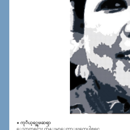
● ကုိယ့္အေဖဆရာ
ေသာတရွင္မ်ား က်န္းမာေတာ္မူၾကပါစရွင္ …