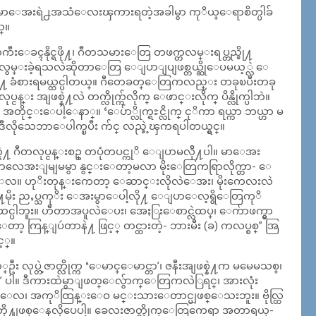
 မာေအးရဲ႕အသံေလးၾကားရတဲ့အခါမွာ ကုိယ္ေရာစိတ္ပါခ်
္။
ေခၚနိုင္ရဖို႔၊ ဂီတသမားေတြ တဖက္တလမ္းရပ္တည္ဖို႔
ခလွမ္းခဲ့ရသလဲဆိုတာေတြ ေျပာျပျဖစ္တယ္ဆိုေပမယ့္လဲ ေ
ု႔ ခံစားရမယ္ထင္ပါတယ္။ ဂီတေခတ္ေတြကလည္း တခုၿပီးတခု
ဖစ္နဲ႔လဲ တက္လိုက္က်လိုက္ ေဖာင္းလိုက္ ပိန္လိုက္ပါဘဲ။
တိုင္းေပါ့ေနာ္။ ‘ေပ်ာ္လိုက္ရႊင္လိုက္ ငုိကာ ရယ္ကာ ဘယ္ဟာ မ
ိုသေဘာေပါက္ၿပီး က်င္ လည္ခဲ့ၾကရပါတယ္ရွင္။
နဲ႔ ဂီတလုပ္ငန္းစဥ္ တပုံတပင္ကုိ ေျပာမလိို႔ပါ။ မာေအး
သီကာလေအးျမျမမွာ နွင္းေတာ့မလာ မိုးေတြကရြာလိုက္တာ- ေ
ေလ။ ဟုိးတုန္းကေတာ့ ေဆာင္းလိုလဲေအး၊ မိုးကေလးလဲ
င္းနဲ႔မိုး ညႇပ္သကုိး ေအးမွာေပါ့လို႔ ေျပာေလ့ရွိေတြကုိ
မထင္ပါဘူး။ ဟီတာအပူလဲေပး၊ အေႏြးေစာင္လဲထပ္၊ ေက်ာဖက္မွာ
တာ့ ကြန္ျပဴတာနဲ႔ ဖြင့္ တင္ထားတဲ့- ဘားမီး (ခ) ကလပ္စစ္” အြ
့္။
း လုပ္တဲ့ဇာတ္လိုက္က ‘ေမာင္ေမာင္တာ’၊ ဇနီးအျဖစ္နဲ႔က မမေမသစ္၊
ပါ။ ဒီကားထဲမွာျဖတ္ေလွ်ာက္ေတြကလဲြရင္၊ အားလုံး
ီးေလ၊ အကုိထြန္းေဝ မင္းသားေတာင္မျဖစ္ေသးဘူး။ ဗိုလ္ထြ
ို႔ျဖစ္ေနလိုပေပါ့။ ခေလးဇာတ္လိုက္ေတြကေရာ အတာရယ္-