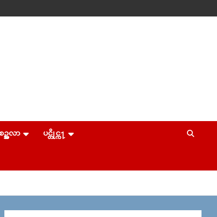
စဥ္အလာ
ပင္တိုင္က႑