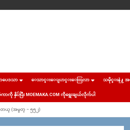
စာပေဒသာ
ေသာင္းေျပာင္းေထြလာ
သမိုင္းနဲ႔ အ
ကာကို နှိပ်ပြီး MOEMAKA.COM ကိုရွေးချယ်လိုက်ပါ
ယ္ (အမွတ္ – ၅၅၂)