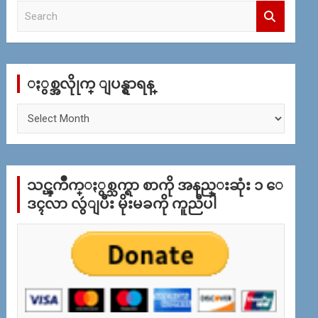
S
e
a
r
c
ႏွစ္အလိုုက္ ျပန္ရွာရန္
h
ႏွ
စ္
အ
လိုု
က္
သင္ၾကိဳက္ႏွစ္သက္ရာ စာကို အနည္းဆုံး ၁ ေ
ျ
ပ
ဒၚလာ လွဴျပီး မိုးမခကို ကူညီပါ
န္
ရွာ
ရန္