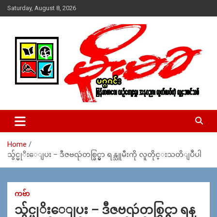
Skip
Saturday, August 8, 2026
to
content
USA – editors @ moemaka.net ((510) 854-6501)။ ရန္ကုန္ ဆက္သြ
MoeMaKa Burmese News &
ယ္ေရး – အမွတ္ ၂၅၄၊ ပထပ္၊ လမ္း ၄၀၊ ေက်ာက္တံတား၊ ရန္ကုန္။
Media
(ဖုုံး – ၀၉ ၂၅၂ ၂၄၉ ၀၉၄ ၊ ၀၉ ၄၂၁ ၇၄၃ ၇၅၃ ၊ ၀၉ ၅၀၄ ၁၀ ၅၈) ျ
ဖန္႔ခ်ိေရး – ဆိပ္ကမ္းသာစာေပ – အမွတ္ ၁၃ / ၃၈ လမ္း။ ပလာ
Home
ဇာေစ်းသစ္ ။ ၀၉ ၇၈၆၈၃၇ ၃၀၅ / ၀၉ ၉၆၃၆၉၉၈၃၄
သွ်င္မုိးေျပး – ဒီဇဗၺဴတစ္ခြင္မွာ ရန္သူမီးကို လူတိုင္းသတိျပဳပါ
ကဗ်ာ
သွ်င္မုိးေျပး – ဒီဇဗၺဴတစ္ခြင္မွာ ရန္