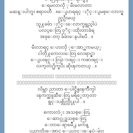
ေရမလာလို ့ မီးမလာတာ
မဆန္းပါဘူး ဧရာ၀တီ …။ေျပာရရင္ ႏိုင္းျမစ္ေလာက္ရွ
ည္ဦးမယ္
သူ႔ခဗ်ာ ႏိုင္းေလာက္မရွည္ပါပဲ
ပလပ္ေတြ ၀ုိင္းထိုးတာခံရ
အခုေတာ့ ခ်ဴခ်ာေနပါၿပီ …။
မီးလာရင္ ေဟးလို ့ေအာ္ၾကမယ့္
ငါတို႔ကေလးေတြ လေရာင္မွာ
ေျပးရင္း လြႊားရင္း ကစားရင္း
လက္၀ါး႐ိုက္ၿပီး ဆိုၾကတယ္ …။
၀ါ၀ါထိန္ထိန္ ေပါက္ေဖာ္ႀကီးတို႔အိမ္
၀ါးကေလးနဲ႔ေဆာက္တဲ့အိမ္ ငါတို႔အဘြားအိမ္
လိမ္တာ ညာတာ ေပါင္ခ်ိန္မၾကိဳက္ပါ
ၾကက္ဆူဆီေတြ မရိွေတာ့တာ
ရွင္းပစ္လိုက္လို႔ပါ …။
စကားလံုး အသစ္ေတြ
ေဆာင္ပုဒ္အသစ္ေတြ
ေတာေရာၿမိဳ႕ မက်န္
ပညာတိုးေအာင္ ေျပာင္းေနပံုမ်ား