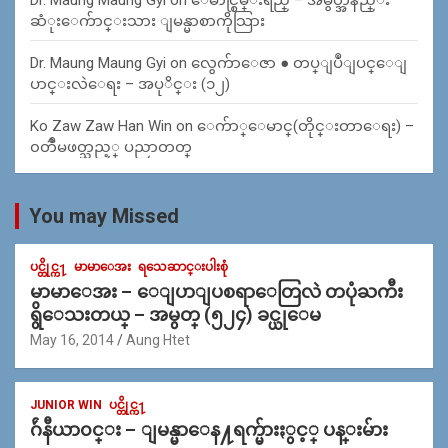
ဆံုးေက်ာင္းသား ျမန္မာစာကိုသြား
Dr. Maung Maung Gyi
on
လွေက်ာေဇာ ● တပ္ျပဳျပင္ေျ
ပာင္းလဲေရး – အပုိင္း (၁၂)
Ko Zaw Zaw Han Win
on
ေက်ာ္ေမာင္(တိုင္းတာေရး) –
၀တၳဳမဖတ္သည့္ ပညာတတ္
You may Missed
ပင္တိုင္က႑
မာမာေအး
ရသေဆာင္းပါးစုံ
မာမာေအး – ေျပာျပစရာေတြလဲ တပုံႀကီး
ရွိေသးတယ္ – အမွတ္ (၅၂၄) ခင္ယုေမ
May 16, 2014
Aung Htet
JUNIOR WIN
ပင္တိုင္က႑
ဂ်ဴနီယာ၀င္း – ျမန္မာေန႔ရက္မ်ားႏွင့္ ပန္းမ်ား