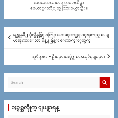
အငယ္ေလးေရ လမ္းထိပ္မွာ
ဖေယာင္းတိုင္ထုတ္ သြား၀ယ္ထားဦး ။
Post
ရန္ကုန္ၿမိဳ႕ ဗိုလ္စိန္မွန္ကြင္းတြင္ ေဒၚေအာင္ဆန္းစုၾကည္ ေျ
navigation
ပာၾကားေသာ မိန္႔ခြန္း ေကာက္ႏုတ္ခ်က္
ကုိရာဇာ – ဦး၀င္းတင္နဲ႔ ေနထုိင္ျခင္း
S
e
a
r
c
ႏွစ္အလိုုက္ ျပန္ရွာရန္
h
ႏွ