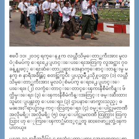
ဧၿပီ ၁၁၊ ၂၀၁၄ ရက္ေန႔က လယ္တီသိမ္ေတာ္ႀကီးအား မူလ
ပံုစံမပ်က္ ေရႊ႕ေျပာင္းေပးေရးအတြက္ လူအင္အား ၇၀
ခန္႔ျဖင့္ ေရႊဆံေတာ္ဘုရား အေနာက္ေစာင္းတန္းမွ မ
နက္ ၈ နာရီအခ်ိန္တြင္ စတင္ထြက္ၿပီး ျပည္ၿမိဳ႕သို႔ပတ္ကာ (၁) လယ္တီ
သိမ္ေတာ္ႀကီးအား မူလပံုစံမပ်က္ ေရႊ႕ေျပာင္းေ
ပးေရး။ (၂) လက္ပံေတာင္းေတာင္ေၾကးနီစီမံကိန္း ဖ်
က္သိမ္းေရး၊ (၃) ေၾကးနီစီမံကိန္းအတြင္း ဖမ္းဆီးထား
သူမ်ား ျပန္လႊတ္ ေပးေရး၊ (၃) ဌာပနာေဖာက္စားသည့္ ဓ
မၼအႏၱရာယ္မ်ားမွ ကင္းလြတ္ေရး၊ (၄) ၀မ္္ေပါင္ကုမၸဏီ
အလိုမရိွ၊ အလိုမရိွ (၅) ၀မ္္ေပါင္ကုမၸဏီ ထြက္သြား ထြက္
သြား ဟု ေႂကြးေၾကာ္သံမ်ားႏွင့္အတူ ဆႏၵေဖာ္ထုတ္ခဲ့ၾက
ပါတယ္။
မနက္ ၁၁ နာရီအခ်ိန္တြင္ ေရႊဆံေတာ္ဘုရား အေနာက္ဘက္ေစာ