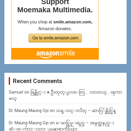
Recent Comments
Samuel
on
ခြန္ဆိုင္း ● ဦးထုတ္ျပာေတြ … လာတယ္… ၾကာ
မယ္
Dr. Maung Maung Gyi
on
သန္း၀င္းလိႈင္ – ဆာဂြ်န္ဆိုင္မြန္
Dr. Maung Maung Gyi
on
ေမာင္စြမ္းရည္ – အမွတ္အနည္း
ဆံုးေက်ာင္းသား ျမန္မာစာကိုသြား