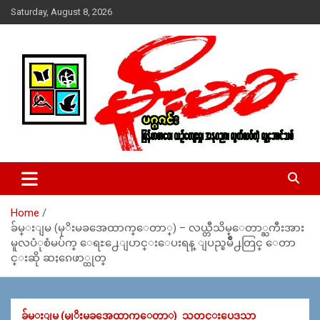
Skip
Saturday, August 8, 2026
to
content
USA – editors @ moemaka.net ((510) 854-6501)။ ရန္ကုန္ ဆက္သြ
MoeMaKa Burmese News &
ယ္ေရး – အမွတ္ ၂၅၄၊ ပထပ္၊ လမ္း ၄၀၊ ေက်ာက္တံတား၊ ရန္ကုန္။
Media
(ဖုုံး – ၀၉ ၂၅၂ ၂၄၉ ၀၉၄ ၊ ၀၉ ၄၂၁ ၇၄၃ ၇၅၃ ၊ ၀၉ ၅၀၄ ၁၀ ၅၈) ျ
ဖန္႔ခ်ိေရး – ဆိပ္ကမ္းသာစာေပ – အမွတ္ ၁၃ / ၃၈ လမ္း။ ပလာ
Home
ဇာေစ်းသစ္ ။ ၀၉ ၇၈၆၈၃၇ ၃၀၅ / ၀၉ ၉၆၃၆၉၉၈၃၄
ခ်မ္းျမ (မုိးမခအေထာက္ေတာ္) – လယ္တီသိမ္ေတာ္ႀကီးအား
မူလပံုစံမပ်က္ ေရႊ႕ေျပာင္းေပးရန္ ျပည္ၿမိဳ႕တြင္ ေတာ
င္းဆို ဆႏၵေဖာ္ထုတ္
ခ်မ္းျမ (မုုိးမခအေထာက္ေတာ္)
သတင္းပေဒသာ