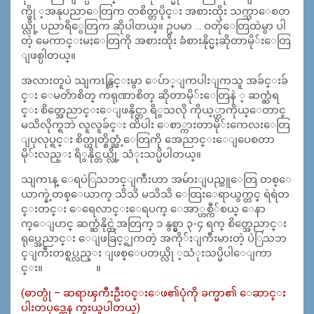
က္ဖို ့အနုပညာေတြက တစိတ္တပိုင္း အစားထိုး သက္သာေစတ
ယ္လို့ ပညာရိွေတြက ဆိုပါတယ္။ ဥပမာ … ဝတၴုေတြထဲမွာ ပါ
တဲ့ မေကာင္းမႈေတြကို အစားထိုး ခံစားနိုင္မႈဆိုတာမို်းေတြ
ျဖစ္ပါတယ္။
အလားတူပဲ သျကၤန္တြင္းမွာ ေပ်ာ္ျကပါးျကသူ အခ်င္းခ်
င္း ေမတၲာစိတ္ ကရုဏာစိတ္ ဆိုတာမို်းေတြနဲ ့ ဆက္ဆံရ
င္း စိတ္အေညာင္းေျဖနိုင္တာ ရိွသလို ကိုယ့္ဟာကိုယ္ေတာင္
မသိလိုက္ရဘဲ လူလူခ်င္း ထိပါး ေစာ္ကားတာမို်းကေလးေတြ
ျပုလုပ္ရင္း စိတ္ယုတ္စိတ္ညံ့ေတြကို အေညာင္းေျပေစတာ
မို်းလည္း ရိွနိုင္တယ္လို့ သံုးသပ္မိပါတယ္။
သျကၤန္ ေရပဲြသဘင္ျကီးဟာ အမ်ားျပည္သူေတြ တစ္ေ
ယာက္နဲ့တစ္ေယာက္ သိသိ မသိသိ ေထြးေရာယွက္တင္ ရဲရဲတ
င္းတင္း ေရေလာင္းေရပက္ ေအာ္ဟစ္ကီ်စယ္ ေနာ
က္ေျပာင္ ဆက္ဆံနိုင္တဲ့အတြက္ ၁ နွစ္မွာ ၃-၄ ရက္ စိတ္အေညာင္း
ရုပ္အေညာင္း ေျဖခြင့္ရျကတဲ့ အကို်းျကီးမားတဲ့ ပဲြသဘ
င္ျကီးတစ္ရပ္လည္း ျဖစ္ေပတယ္လို ့သံုးသပ္မိပါေျကာ
င္း။ ။
(ဓာတ္ပုံ – ဆရာၾကီးဦး၀င္းေဖ၏ပုံကို ခက္မာ၏ ေဆာင္း
ပါးတပုဒ္ကေန ကူးယူပါတယ္)