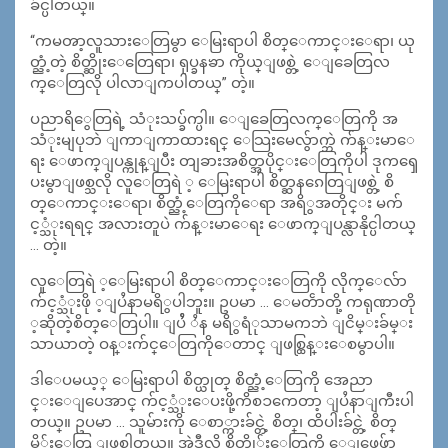
ခ်င္ပါတယ္။
“ကမၻာ့လူသားေတြမွာ ေမြးရာပါ စိတ္ေကာင္းေရာ၊ ယု
တ္ညံ့တဲ့ စိတ္ဆိုးေတြေရာ၊ ရုပ္ခနၶာ ကိုယ္ျဖစ္တဲ့ ေျခေတြလ
က္ေတြလို ပါလာျကပါတယ္” တဲ့။
ပညာရိွေတြရဲ့ သံုးသပ္ခ်က္ပါ။ ေျခေတြလက္ေတြကို အ
သံုးမျပုဘဲ ျကာျကာထားရင္ ေသြးမေလွ်ာက္ဘဲ က်န္းမာေ
ရး ေဖာက္ျပန္ကုန္ျပီး တျခားအစိတ္အပိုင္းေတြကိုပါ ဒုကၡေ
ပးမွာျဖစ္သလို လူေတြရဲ ့ ေမြးရာပါ စိတ္ဆနၵေတြျဖစ္တဲ့ စိ
တ္ေကာင္းေရာ၊ စိတ္ညံ့ေတြကိုေရာ အရိွအတိုင္း မက်
င့္သံုးရရင္ အလားတူပဲ က်န္းမာေရး ေဖာက္ျပန္လာနိုင္ပါတယ္
… တဲ့။
လူေတြရဲ ့ေမြးရာပါ စိတ္ေကာင္းေတြကို လိုက္ေလ်ာ
က်င့္သံုးဖို ့ျပႆနာမရိွပါဘူး။ ဥပမာ … ေမတၲာတို့ ကရုဏာတို
့ဆိုတဲ့စိတ္ေတြပါ။ ျပႆႆ ႆန မရိွရံုသာမကဘဲ ျငိမ္းခ်မ္း
သာယာတဲ့ ဝန္းက်င္ေတြကိုေတာင္ ျဖစ္ထြန္းေစမွာပါ။
ဒါေပမယ့္ ေမြးရာပါ စိတ္ယုတ္ စိတ္ညံ့ေတြကို အေညာ
င္းေျပေအာင္ က်င့္သံုးေပးဖို့ကိစၥကေတာ့ ျပႆနာျကီးပါ
တယ္။ ဥပမာ … သူမ်ားကို ေစာ္ကားခ်င္တဲ့ စိတ္၊ ထိပါးခ်င္တဲ့ စိတ္
မို်းေတြ ျဖစ္ပါတယ္။ အဲဒီလို စိတ္မို်းေတြကို ေျဖေဖ်ာ