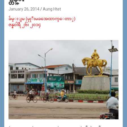
January 26, 2014
Aung Htet
ခ်မ္းျမ (မုုိးမခအေထာက္ေတာ္)
ဇန္န၀ါရီ ၂၆၊ ၂၀၁၄