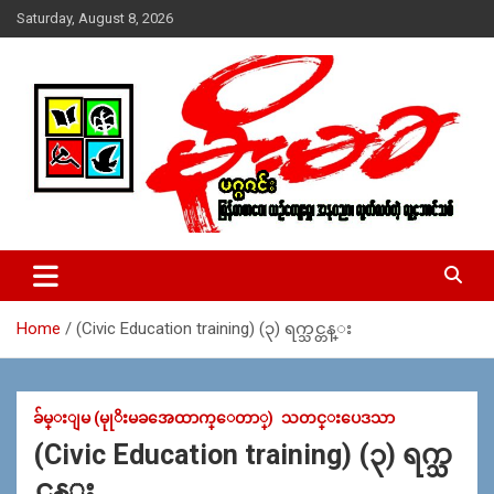
Skip
Saturday, August 8, 2026
to
content
USA – editors @ moemaka.net ((510) 854-6501)။ ရန္ကုန္ ဆက္သြ
MoeMaKa Burmese News &
ယ္ေရး – အမွတ္ ၂၅၄၊ ပထပ္၊ လမ္း ၄၀၊ ေက်ာက္တံတား၊ ရန္ကုန္။
Media
(ဖုုံး – ၀၉ ၂၅၂ ၂၄၉ ၀၉၄ ၊ ၀၉ ၄၂၁ ၇၄၃ ၇၅၃ ၊ ၀၉ ၅၀၄ ၁၀ ၅၈) ျ
ဖန္႔ခ်ိေရး – ဆိပ္ကမ္းသာစာေပ – အမွတ္ ၁၃ / ၃၈ လမ္း။ ပလာ
Home
(Civic Education training) (၃) ရက္သင္တန္း
ဇာေစ်းသစ္ ။ ၀၉ ၇၈၆၈၃၇ ၃၀၅ / ၀၉ ၉၆၃၆၉၉၈၃၄
ခ်မ္းျမ (မုုိးမခအေထာက္ေတာ္)
သတင္းပေဒသာ
(Civic Education training) (၃) ရက္သ
င္တန္း