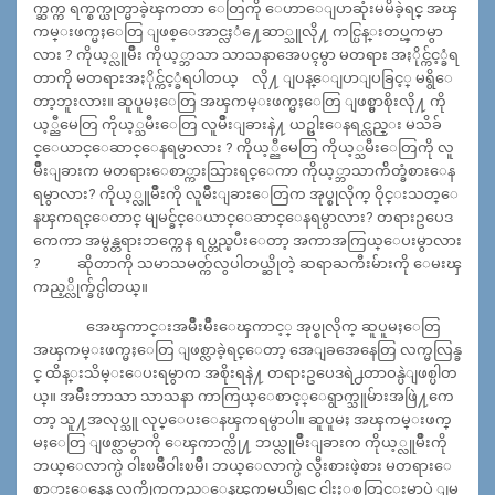
က္ဆက္က ရက္စက္ယုတ္မာခဲ့ၾကတာ ေတြကို ေဟာေျပာဆုံးမမိခဲ့ရင္ အၾ
ကမ္းဖက္မႈေတြ ျဖစ္ေအာင္လႈံ႔ေဆာ္သူလို႔ ကင္ပြန္းတပ္ၾကမွာ
လား ? ကိုယ့္လူမ်ိဳး ကိုယ့္ဘာသာ သာသနာအေပၚမွာ မတရား အႏိုင္က်င့္ခံရ
တာကို မတရားအႏိုင္က်င့္ခံရပါတယ္ လို႔ ျပန္ေျပာျပခြင့္ မရွိေ
တာ့ဘူးလား။ ဆူပူမႈေတြ အၾကမ္းဖက္မႈေတြ ျဖစ္မွာစိုးလို႔ ကို
ယ့္ညီမေတြ ကိုယ့္သမီးေတြ လူမ်ိဳးျခားနဲ႔ ယဥ္ပါးေနရင္လည္း မသိခ်
င္ေယာင္ေဆာင္ေနရမွာလား ? ကိုယ့္ညီမေတြ ကိုယ့္သမီးေတြကို လူ
မ်ိဳးျခားက မတရားေစာ္ကားသြားရင္ေကာ ကိုယ့္ဘာသာက်ိတ္ခံစားေန
ရမွာလား? ကိုယ့္လူမ်ိဳးကို လူမ်ိဳးျခားေတြက အုပ္စုလိုက္ ဝိုင္းသတ္ေ
နၾကရင္ေတာင္ မျမင္ခ်င္ေယာင္ေဆာင္ေနရမွာလား? တရားဥပေဒ
ကေကာ အမွန္တရားဘက္ကေန ရပ္တည္ၿပီးေတာ့ အကာအကြယ္ေပးမွာလား
? ဆိုတာကို သမာသမတ္က်လွပါတယ္ဆိုတဲ့ ဆရာႀကီးမ်ားကို ေမးၾ
ကည့္လိုက္ခ်င္ပါတယ္။
အေၾကာင္းအမ်ိဳးမ်ိဳးေၾကာင့္ အုပ္စုလိုက္ ဆူပူမႈေတြ
အၾကမ္းဖက္မႈေတြ ျဖစ္လာခဲ့ရင္ေတာ့ အေျခအေနေတြ လက္မလြန္ခ
င္ ထိန္းသိမ္းေပးရမွာက အစိုးရနဲ႔ တရားဥပေဒရဲ႕တာဝန္ပဲျဖစ္ပါတ
ယ္။ အမ်ိဳးဘာသာ သာသနာ ကာကြယ္ေစာင့္ေရွာက္သူမ်ားအဖြဲ
႔ကေ
တာ့ သူ႔အလုပ္သူ လုပ္ေပးေနၾကရမွာပါ။ ဆူပူမႈ အၾကမ္းဖက္
မႈေတြ ျဖစ္လာမွာကို ေၾကာက္လို႔ ဘယ္လူမ်ိဳးျခားက ကိုယ့္လူမ်ိဳးကို
ဘယ္ေလာက္ပဲ ဝါးၿမိဳဝါးၿမိဳ၊ ဘယ္ေလာက္ပဲ လွီးစားဖဲ့စား မတရားေ
စာ္ကားေနေန လက္ပိုက္ၾကည့္ေနၾကမယ္ဆိုရင္ ငါးႏွစ္အတြင္းမွာပဲ ျမ