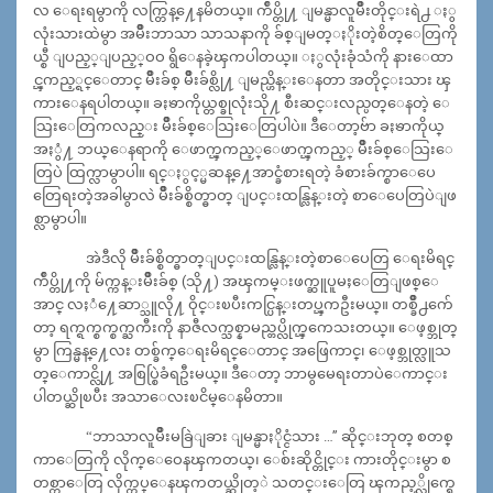
လ ေရးရမွာကို လက္တြန္႔ေနမိတယ္။ က်ဳပ္တို႔ ျမန္မာလူမ်ိဳးတိုင္းရဲ႕ ႏွ
လုံးသားထဲမွာ အမ်ိဳးဘာသာ သာသနာကို ခ်စ္ျမတ္ႏိုးတဲ့စိတ္ေတြကို
ယ္စီ ျပည့္ျပည့္ဝဝ ရွိေနခဲ့ၾကပါတယ္။ ႏွလုံးခုံသံကို နားေထာ
င္ၾကည့္ရင္ေတာင္ မ်ိဳးခ်စ္ မ်ိဳးခ်စ္လို႔ ျမည္ဟိန္းေနတာ အတိုင္းသား ၾ
ကားေနရပါတယ္။ ခႏၶာကိုယ္တစ္ခုလုံးသို႔ စီးဆင္းလည္ပတ္ေနတဲ့ ေ
သြးေတြကလည္း မ်ိဳးခ်စ္ေသြးေတြပါပဲ။ ဒီေတာ့ဗ်ာ ခႏၶာကိုယ္
အႏွံ႔ ဘယ္ေနရာကို ေဖာက္ၾကည့္ေဖာက္ၾကည့္ မ်ိဳးခ်စ္ေသြးေ
တြပဲ ထြက္လာမွာပါ။ ရင္ႏွင့္မဆန္႔ေအာင္ခံစားရတဲ့ ခံစားခ်က္စာေပေ
တြေရးတဲ့အခါမွာလဲ မ်ိဳးခ်စ္စိတ္ဓာတ္ ျပင္းထန္လြန္းတဲ့ စာေပေတြပဲျဖ
စ္လာမွာပါ။
အဲဒီလို မ်ိဳးခ်စ္စိတ္ဓာတ္ျပင္းထန္လြန္း
တဲ့စာေပေတြ ေရးမိရင္
က်ဳပ္တို႔ကို မ်က္ကန္းမ်ိဳးခ်စ္ (သို႔) အၾကမ္းဖက္ဆူပူမႈေတြျဖစ္ေ
အာင္ လႈံ႔ေဆာ္သူလို႔ ဝိုင္းၿပီးကင္ပြန္းတပ္ၾကဦးမယ္။ တစ္ခ်ိဳ႕က်ေ
တာ့ ရက္ရက္စက္စက္ႀကီးကို နာဇီလက္သစ္နာမည္တပ္လိုက္ၾကေသး
တယ္။ ေဖ့စ္ဘုတ္
မွာ ကြန္မန္႔ေလး တစ္ခ်က္ေရးမိရင္ေတာင္ အဖြေကာင္၊ ေဖ့စ္ဘုတ္လူသ
တ္ေကာင္လို႔ အစြပ္စြဲခံရဦးမယ္။ ဒီေတာ့ ဘာမွမေရးတာပဲေကာင္း
ပါတယ္ဆိုၿပီး အသာေလးၿငိမ္ေနမိတာ။
“
ဘာသာလူမ်ိဳးမခြဲျခား ျမန္မာႏိုင္ငံသား …” ဆိုင္းဘုတ္ စတစ္
ကာေတြကို လိုက္ေဝေနၾကတယ္၊ ေစ်းဆိုင္တိုင္း ကားတိုင္းမွာ စ
တစ္ကာေတြ လိုက္ကပ္ေနၾကတယ္ဆိုတ့ဲ သတင္းေတြ ၾကည့္လိုက္ရေ