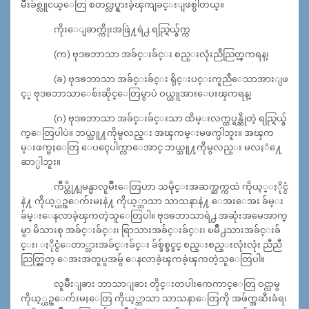
မ်ိဳးခ်စ္လူငယ္ေတြ စတင္လႈပ္ရွားခဲ့ၾကျခင္းျဖစ္ပါ
တယ္။
ကိုးေျခာက္ကိုးအဖြဲ႔ရဲ႕ ရည္ရြယ္ခ်က္က
(က) ဗုဒၶဘာသာ အခ်င္းခ်င္း စည္းလုံးညီညြတ္ၾကရန္၊
(ခ) ဗုဒၶဘာသာ အခ်င္းခ်င္း ရိုင္းပင္းကူညီေသာအားျဖ
င့္ ဗုဒၶဘာသာေစ်းဆိုင္ေတြမွာပဲ ဝယ္ယူအားေပးၾကရန္၊
(ဂ) ဗုဒၶဘာသာ အခ်င္းခ်င္းသာ ထိမ္းလက္ထပ္ရန္ဆိုတဲ့ ရည္ရြယ္ခ်
က္ေတြပါပဲ။ ဘယ္သူ႔ကိုမွလည္း အၾကမ္းမဖက္ပါဘူး။ အၾက
မ္းဖက္မႈေတြ ေပၚေပါက္လာေအာင္ ဘယ္သူ႔ကိုမွလည္း မလႈံ႔ေ
ဆာ္ပါဘူး။
က်ဳပ္တို႔ျမန္မာလူမ်ိဳးေတြဟာ သမိုင္းအဆက္ဆက္ကထဲ ကိုယ့္ႏိုင္ငံ
နဲ႔ ကိုယ့္ယဥ္ေက်းမႈနဲ႔ ကိုယ့္ဘာသာ သာသနာနဲ႔ ေအးေအး ခ်မ္း
ခ်မ္းေနလာခဲ့ၾကတဲ့သူေတြပါ။ ဗုဒၶဘာသာရဲ႕ အဆုံးအမေအာက္
မွာ မိသားစု အခ်င္းခ်င္း၊ ရြာသားအခ်င္းခ်င္း၊ ၿမိဳ႕သားအခ်င္းခ်
င္း၊ ႏိုင္ငံေတာ္သားအခ်င္းခ်င္း ခ်စ္ခ်စ္ခင္ခင္ စည္းစည္းလုံးလုံး ညီညီ
ညြတ္ညြတ္ ေအးအတူပူအမွ် ေနလာခဲ့ၾကခဲ့ၾကတဲ့သူေတြပါ။
လူမ်ိဳးျခား ဘာသာျခား တိုင္းတပါးကေကာင္ေတြ ဝင္လာမွ
ကိုယ့္ယဥ္ေက်းမႈေတြ ကိုယ့္ဘာသာ သာသနာေတြကို အဖ်က္အဆီးခံရ၊