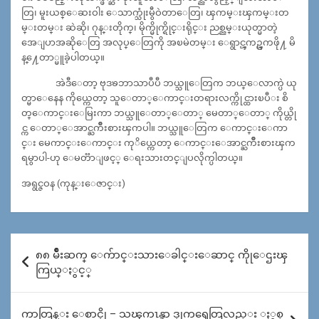
တြ၊ မူးယစ္ေဆးဝါး ေသာက္သုံးမွီဝဲတာေတြ၊ ၾကမ္းၾကမ္းတ
မ္းတမ္း ဆဲဆို၊ ဂုန္းတိုက္၊ မိုက္မိုက္ရိုင္းရိုင္း ညစ္ညမ္းယုတ္မာတဲ့
အေျပာအဆိုေတြ အလုပ္ေတြကို အၿမဲတမ္း ေရွာင္ၾကဥ္ၾကဖို႔ မိ
န္႔ေတာ္မူခဲ့ပါတယ္။
အဲဒီေတာ့ ဗုဒၶဘာသာပီပီ ဘယ္သူေတြက ဘယ္ေလာက္ပဲ ယု
တ္မာေနေန ကိုယ္ကေတာ့ သူေတာ္ေကာင္းတရားလက္ကိုင္ထားၿပီ
း စိ
တ္ေကာင္းေမြးကာ ဘယ္သူေတာ္ေတာ္ မေတာ္ေတာ္ ကိုယ္တို
င္က ေတာ္ေအာင္ႀကိဳးစားၾကပါ။ ဘယ္သူေတြက ေကာင္းေကာ
င္း မေကာင္းေကာင္း ကုိယ္ကေတာ့ ေကာင္းေအာင္ႀကိဳးစားၾက
ရမွာပါ-ဟု ေမတၱာျဖင့္ ေရးသားတင္ျပလိုက္ပါတယ္။
အရွင္ဇဝန (ကုန္းေဇာင္း)
Post
၈၈ မ်ဳိးဆက္ ေက်ာင္းသားေခါင္းေဆာင္ ကိုုေဌးၾ
navigation
ကြယ္ႏွင့္
ကာတြန္း ေစာငိုု – သၾကၤန္မွာ ဒုုကၡေတြလည္း ႏွစ္