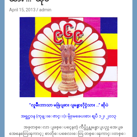
April 15, 2013
admin
“လူမ်ိဳးဘာသာ မခြဲျခား ျမန္မာႏိုင္ငံသား …” ဆိုပဲ
အရွင္ဇဝန (ကုန္းေဇာင္း)၊ မိုုးမခေပးစာ၊ ဧျပီ ၁၂၊ ၂၀၁၃
အခုတစ္ေလာ ျဖစ္ေပၚေနတဲ့ က်ဳပ္တို႔ျမန္မာျပည္ အေျခ
အေနေတြေၾကာင့္ စာတိုေပစေလးေတြ တစ္ေၾကာင္းတစ္ေ