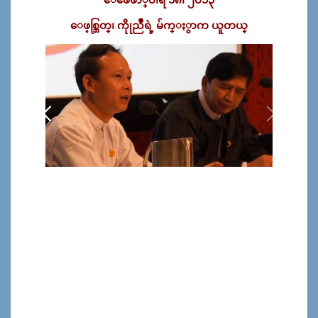
ေဖ့စ္ဘြတ္၊ ကိုုညဳိရဲ့ မ်က္ႏွာက ယူတယ္