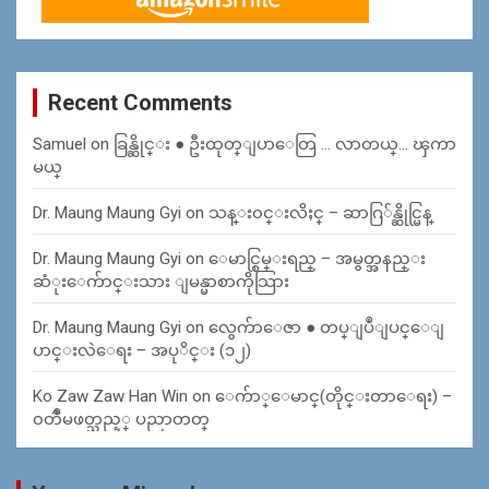
Recent Comments
Samuel
on
ခြန္ဆိုင္း ● ဦးထုတ္ျပာေတြ … လာတယ္… ၾကာ
မယ္
Dr. Maung Maung Gyi
on
သန္း၀င္းလိႈင္ – ဆာဂြ်န္ဆိုင္မြန္
Dr. Maung Maung Gyi
on
ေမာင္စြမ္းရည္ – အမွတ္အနည္း
ဆံုးေက်ာင္းသား ျမန္မာစာကိုသြား
Dr. Maung Maung Gyi
on
လွေက်ာေဇာ ● တပ္ျပဳျပင္ေျ
ပာင္းလဲေရး – အပုိင္း (၁၂)
Ko Zaw Zaw Han Win
on
ေက်ာ္ေမာင္(တိုင္းတာေရး) –
၀တၳဳမဖတ္သည့္ ပညာတတ္