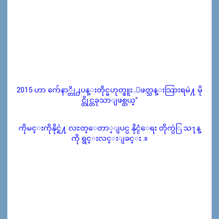
2015 ဟာ က်ေနာ္တို႕ပန္းတိုင္မဟုတ္ဖူး..ျဖတ္သန္းသြားရမဲ႔ မို
င္တိုင္တခုသာျဖစ္တယ္”
ကိုမင္းကိုနိုင္ရဲ႔ လႊတ္ေတာ္ျပင္ပ နိုင္ငံေရး တိုက္ပဲြ သ႑န္
ကို ရွင္းလင္းျခင္း..။