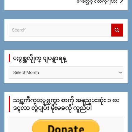
ေခတ္သစ္ ငတက္ျပား
S
e
a
r
c
ႏွစ္အလိုုက္ ျပန္ရွာရန္
h
ႏွ
စ္
အ
လိုု
က္
သင္ၾကိဳက္ႏွစ္သက္ရာ စာကို အနည္းဆုံး ၁ ေ
ျ
ပ
ဒၚလာ လွဴျပီး မိုးမခကို ကူညီပါ
န္
ရွာ
ရန္