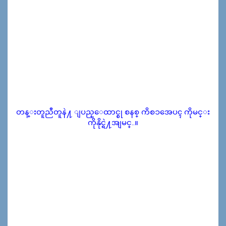
တန္းတူညီတူနဲ႔ ျပည္ေထာင္စု စနစ္ ကိစၥအေပၚ ကိုမင္း
ကိုနိုင္ရဲ႔အျမင္..။