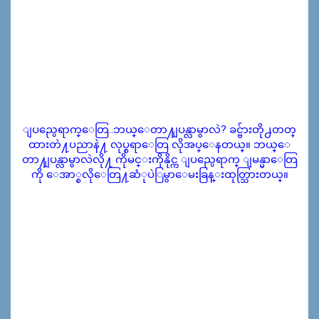
ျပည္ပေရာက္ေတြ..ဘယ္ေတာ႔ျပန္လာမွာလဲ? ခင္ဗ်ားတို႕တတ္
ထားတဲ႔ပညာနဲ႔ လုပ္စရာေတြ လိုအပ္ေနတယ္။ ဘယ္ေ
တာ႔ျပန္လာမွာလဲလို႔ ကိုမင္းကိုနိုင္က ျပည္ပေရာက္ ျမန္မာေတြ
ကို ေအာ္စလိုေတြ႔ဆံုပဲြမွာေမးခြန္းထုတ္သြားတယ္။