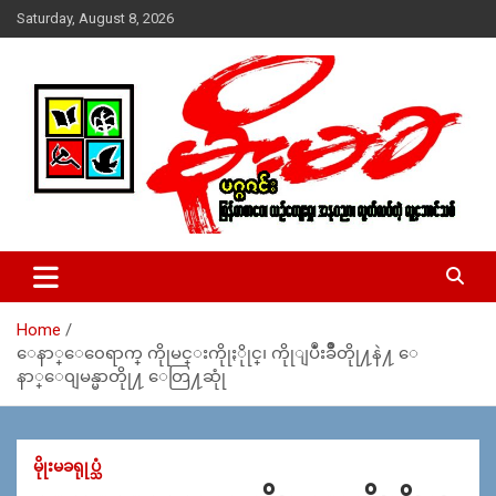
Skip
Saturday, August 8, 2026
to
content
USA – editors @ moemaka.net ((510) 854-6501)။ ရန္ကုန္ ဆက္သြ
MoeMaKa Burmese News &
ယ္ေရး – အမွတ္ ၂၅၄၊ ပထပ္၊ လမ္း ၄၀၊ ေက်ာက္တံတား၊ ရန္ကုန္။
Media
(ဖုုံး – ၀၉ ၂၅၂ ၂၄၉ ၀၉၄ ၊ ၀၉ ၄၂၁ ၇၄၃ ၇၅၃ ၊ ၀၉ ၅၀၄ ၁၀ ၅၈) ျ
ဖန္႔ခ်ိေရး – ဆိပ္ကမ္းသာစာေပ – အမွတ္ ၁၃ / ၃၈ လမ္း။ ပလာ
Home
ဇာေစ်းသစ္ ။ ၀၉ ၇၈၆၈၃၇ ၃၀၅ / ၀၉ ၉၆၃၆၉၉၈၃၄
ေနာ္ေ၀ေရာက္ ကိုုမင္းကိုုႏိုုင္၊ ကိုုျပဳံးခ်ဳိတိုု႔နဲ႔ ေ
နာ္ေ၀ျမန္မာတိုု႔ ေတြ႔ဆုုံ
မိုုးမခရုုပ္သံ