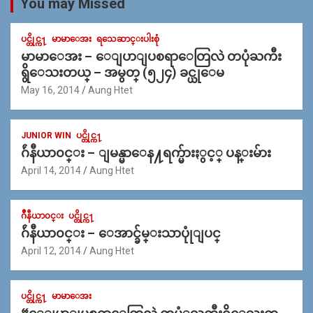
You may Missed
ပင္တိုင္က႑
မာမာေအး
ရသေဆာင္းပါးစုံ
မာမာေအး – ေျပာျပစရာေတြလဲ တပုံႀကီး
ရွိေသးတယ္ – အမွတ္ (၅၂၄) ခင္ယုေမ
May 16, 2014
Aung Htet
JUNIOR WIN
ပင္တိုင္က႑
ဂ်ဴနီယာ၀င္း – ျမန္မာေန႔ရက္မ်ားႏွင့္ ပန္းမ်ား
April 14, 2014
Aung Htet
ဂ်ဳနီယာ၀င္း
ပင္တိုင္က႑
ဂ်ဴနီယာ၀င္း – ေအာင္ခ်မ္းသာပုုံျပင္
April 12, 2014
Aung Htet
ပင္တိုင္က႑
မာမာေအး