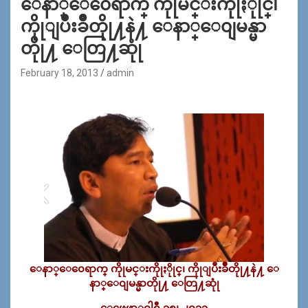
ေနာ္ေ၀ေရာက္ ကိုုမင္းကိုုႏိုုင္၊
ကိုုျပဳံးခ်ဳိတိုု႔နဲ႔ ေနာ္ေ၀ျမန္မာ
တိုု႔ ေတြ႔ဆုုံ
February 18, 2013
admin
ေနာ္ေ၀ေရာက္ ကိုုမင္းကိုုႏိုုင္၊ ကိုုျပဳံးခ်ဳိတိုု႔နဲ႔ ေ
နာ္ေ၀ျမန္မာတိုု႔ ေတြ႔ဆုုံ
ေဖေဖာ္၀ါရီ ၁၈၊ ၂၀၁၃