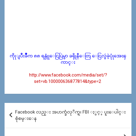
ကိုုျပဳံးခ်ဳိက ၈၈ ရန္ပုုံေငြပြဲမွာ ခရိုုနီေတြ ေငြလွဴခဲ့ပုုံအေၾ
ကာင္း
http://www.facebook.com/media/set/?
set=vb.100000636877814&type=2
Post
Facebook လည္း အဟက္ခံလုိက္ရ၊ FBI ႏွင့္ ပူးေပါင္း
navigation
စုံစမ္းေန