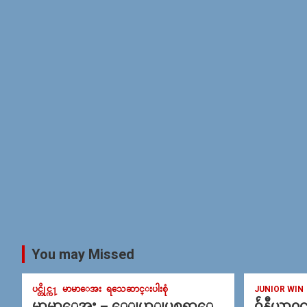
You may Missed
ပင္တိုင္က႑
မာမာေအး
ရသေဆာင္းပါးစုံ
JUNIOR WIN
မာမာေအး – ေျပာျပစရာေ
ဂ်ဴနီယာ၀