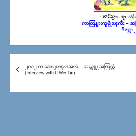
ကာတြန္းကူမိုုးၾကိဳး – ဆင္သ
ဒီဇင္ဘာ
Post
၂၀၁၂ က အေျပာင္းအလဲ … ဘယ္သူ႔အတြက္လဲ
navigation
(Interview with U Win Tin)