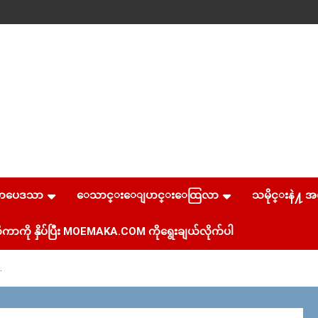
စာပေဒသာ
ေသာင္းေျပာင္းေထြလာ
သမိုင္းနဲ႔ အ
ကာကို နှိပ်ပြီး MOEMAKA.COM ကိုရွေးချယ်လိုက်ပါ
…