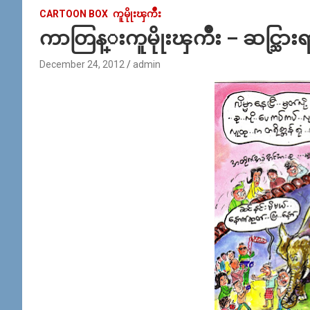
CARTOON BOX
ကူမိုုးၾကိဳး
ကာတြန္းကူမိုုးၾကိဳး – ဆင္သြားရ
December 24, 2012
admin