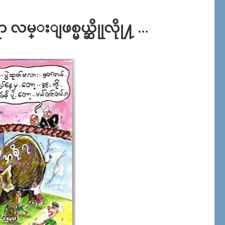
ာ လမ္းျဖစ္မယ္ဆိုုလိုု႔ …