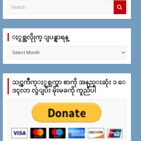
S
e
a
r
c
ႏွစ္အလိုုက္ ျပန္ရွာရန္
h
ႏွ
စ္
အ
လိုု
က္
သင္ၾကိဳက္ႏွစ္သက္ရာ စာကို အနည္းဆုံး ၁ ေ
ျ
ပ
ဒၚလာ လွဴျပီး မိုးမခကို ကူညီပါ
န္
ရွာ
ရန္