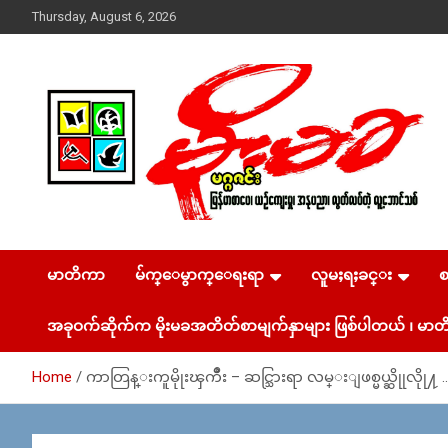
Skip
Thursday, August 6, 2026
to
content
USA – editors @ moemaka.net ((510) 854-6501)။ ရန္ကုန္ ဆက္သြ
MoeMaKa Burmese
ယ္ေရး – အမွတ္ ၂၅၄၊ ပထပ္၊ လမ္း ၄၀၊ ေက်ာက္တံတား၊ ရန္ကုန္။
(ဖုုံး – ၀၉ ၂၅၂ ၂၄၉ ၀၉၄ ၊ ၀၉ ၄၂၁ ၇၄၃ ၇၅၃ ၊ ၀၉ ၅၀၄ ၁၀ ၅၈)
မာတိကာ
မ်က္ေမွာက္ေရးရာ
လူမႈရႈခင္း
News & Media
ျဖန္႔ခ်ိေရး – ဆိပ္ကမ္းသာစာေပ – အမွတ္ ၁၃ / ၃၈ လမ္း။ ပ
လာဇာေစ်းသစ္ ။ ၀၉ ၇၈၆၈၃၇ ၃၀၅ / ၀၉ ၉၆၃၆၉၉၈၃၄
အခုဝက်ဆိုက်က မိုးမခအတိတ်စာမျက်နှာများ ဖြစ်ပါတယ် ၊ မာတိ
Home
ကာတြန္းကူမိုုးၾကိဳး – ဆင္သြားရာ လမ္းျဖစ္မယ္ဆိုုလိုု႔ 