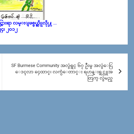
ြားရာ လမ္းျဖစ္မယ္ဆိုုလိုု႔ …
 ၂၄၊ ၂၀၁၂
SF Burmese Community အလွဴရွင္ ၆၇ ဦးမွ အလွဴေငြ
ေဒၚလာ ၄ေထာင္၊ လက္ပံေတာင္း ရဟန္းရွင္လူအ
တြက္ လွဴမည္