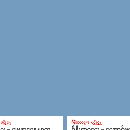
ပင္တိုင္က႑
ဂ်ဳနီယာ၀င္း
ပင္တိုင္က႑
င္း – ျမန္မာေန႔ရက္
ဂ်ဴနီယာ၀င္း – ေအာင္ခ်မ