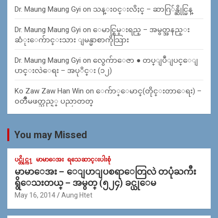
Dr. Maung Maung Gyi
on
သန္း၀င္းလိႈင္ – ဆာဂြ်န္ဆိုင္မြန္
Dr. Maung Maung Gyi
on
ေမာင္စြမ္းရည္ – အမွတ္အနည္း
ဆံုးေက်ာင္းသား ျမန္မာစာကိုသြား
Dr. Maung Maung Gyi
on
လွေက်ာေဇာ ● တပ္ျပဳျပင္ေျ
ပာင္းလဲေရး – အပုိင္း (၁၂)
Ko Zaw Zaw Han Win
on
ေက်ာ္ေမာင္(တိုင္းတာေရး) –
၀တၳဳမဖတ္သည့္ ပညာတတ္
You may Missed
ပင္တိုင္က႑
မာမာေအး
ရသေဆာင္းပါးစုံ
မာမာေအး – ေျပာျပစရာေတြလဲ တပုံႀကီး
ရွိေသးတယ္ – အမွတ္ (၅၂၄) ခင္ယုေမ
May 16, 2014
Aung Htet