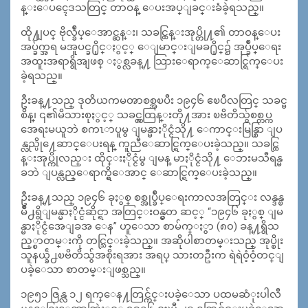
န္းေပၚေဒသတြင္ တာဝန္ ေပးအပ္ျခင္းခံခဲ့ရသည္။
ထို႔ျပင္ ဗိုလ္ခ်ဳပ္ေအာင္ဆန္း၊ သခင္ထြန္းအုပ္တို႔၏ တာဝန္ေပး
အပ္ခ်က္အရ မအူပင္ခ႐ိုင္ႏွင့္ ေျမာင္းျမခ႐ိုင္၌ အုပ္ခ်ဳပ္ေရး
အထူးအရာရွိအျဖစ္ ႏွစ္လခန္႔ သြားေရာက္ေဆာင္ရြက္ေပး
ခဲ့ရသည္။
ဦးခန္႔သည္ ဒုတိယကမၻာစစ္အၿပီး ၁၉၄၆ ဧၿပီလတြင္ သခင္ဗ
စိန္၊ ၎၏မိသားစုႏွင့္ သခင္လွထြန္းတို႔အား ၿဗိတိသွ်စစ္တပ္က
အေရးမယူဘဲ စကၤာပူမွ ျမန္မာႏိုင္ငံသို႔ ေကာင္းမြန္စြာ ျပ
န္လည္ပို႔ေဆာင္ေပးရန္ ကူညီေဆာင္ရြက္ေပးခဲ့သည္။ သခင္ထြ
န္းအုပ္ကိုလည္း ထိုင္းႏိုင္ငံမွ ျမန္ မာႏိုင္ငံသို႔ ေဘးမသီရန္မ
ခဘဲ ျပန္လည္ေရာက္ရွိေအာင္ ေဆာင္ရြက္ေပးခဲ့သည္။
ဦးခန္႔သည္ ၁၉၄၆ ခုႏွစ္ စစ္အုပ္ခ်ဳပ္ေရးကာလအတြင္း လန္ဒန္ၿ
မိဳ႕ရွိျမန္မာႏိုင္ငံဆိုင္ရာ အတြင္းဝန္မွတ ဆင့္ “၁၉၄၆ ခုႏွစ္ ျမ
န္မာႏိုင္ငံအေျခအ ေန” ဟူေသာ စာမ်က္ႏွာ (၈၀) ခန္႔ရွိသ
ည့္စာတမ္းကို တင္သြင္းခဲ့သည္။ အဆိုပါစာတမ္းသည္ အုပ္စိုး
သူနယ္ခ်ဲ႕ၿဗိတိသွ်အစိုးရအား အရပ္ သားတဦးက ရဲရဲဝံ့ဝံ့တင္ျ
ပခဲ့ေသာ စာတမ္းျဖစ္သည္။
၁၉၅၁ ဇြန္လ ၁၂ ရက္ေန႔တြင္က်င္းပခဲ့ေသာ ပထမဆံုးပါလီ