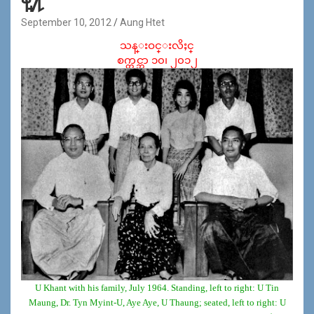
September 10, 2012
Aung Htet
သန္းဝင္းလိႈင္
စက္တင္ဘာ ၁၀၊ ၂၀၁၂
U Khant with his family, July 1964. Standing, left to right: U Tin
Maung, Dr. Tyn Myint-U, Aye Aye, U Thaung; seated, left to right: U