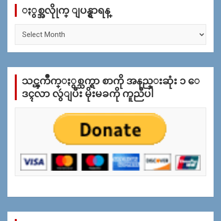
ႏွစ္အလိုုက္ ျပန္ရွာရန္
h
ႏွ
စ္
အ
လိုု
က္
သင္ၾကိဳက္ႏွစ္သက္ရာ စာကို အနည္းဆုံး ၁ ေ
ျ
ပ
ဒၚလာ လွဴျပီး မိုးမခကို ကူညီပါ
န္
ရွာ
ရန္