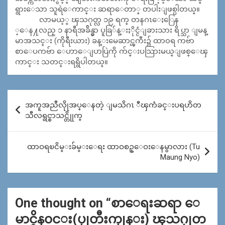
ရွားေသာ သူရဲေကာင္း ဆရာေတာ္ တပါးျဖစ္ပါတယ္။
လာမယ့္ ၾသဂုတ္လ ၁၉ ရက္ တနဂၤေႏြေန
့ေန႔လည္ ၁ နာရီအခ်ိန္မွာ ပူခြ်န္းႏိုင္ငံျခားသား ရိပ္သာ ျမန္
မာအသင္း (ကိုရီးယား) ခန္းမေဆာင္ၾကီး၌ ထာ၀ရ ကဗ်ာ
စာေပကဗ်ာ ေဟာေျပာပြဲကို က်င္းပသြားမယ္ျဖစ္ေၾ
ကာင္း သတင္းရရွိပါတယ္။
Post
အကူအညီလိုုအပ္ေနတဲ့ ျမသိဂၤ ီၾကံခင္းပရဟိတ
navigation
သီလရွင္စာသင္တိုုက္
ထာဝရၿငိမ္းခ်မ္းေရး ထာဝစဥ္ေဝးေနမွာလား (Tu
Maung Nyo)
One thought on “
စာေရးဆရာ ေ
မာင္စိန္၀င္း(ပုုတီးကုုန္း) ၾသဂုုတ္