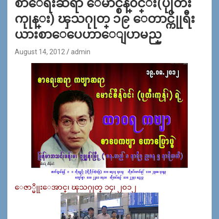
စာေရးဆရာ ေမာင္စိန္၀င္း(ပုုတီး
ကုုန္း) ၾသဂုုတ္ ၁၉ ေတာင္ကိုုရီး
ယားစာေပေဟာေျပာမည္
August 14, 2012
admin
ေဇာ္မိုုးေအာင္၊ ၾသဂုုတ္ ၁၄၊ ၂၀၁၂