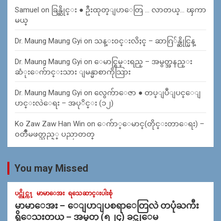
Samuel
on
ခြန္ဆိုင္း ● ဦးထုတ္ျပာေတြ … လာတယ္… ၾကာ
မယ္
Dr. Maung Maung Gyi
on
သန္း၀င္းလိႈင္ – ဆာဂြ်န္ဆိုင္မြန္
Dr. Maung Maung Gyi
on
ေမာင္စြမ္းရည္ – အမွတ္အနည္း
ဆံုးေက်ာင္းသား ျမန္မာစာကိုသြား
Dr. Maung Maung Gyi
on
လွေက်ာေဇာ ● တပ္ျပဳျပင္ေျ
ပာင္းလဲေရး – အပုိင္း (၁၂)
Ko Zaw Zaw Han Win
on
ေက်ာ္ေမာင္(တိုင္းတာေရး) –
၀တၳဳမဖတ္သည့္ ပညာတတ္
You may Missed
ပင္တိုင္က႑
မာမာေအး
ရသေဆာင္းပါးစုံ
မာမာေအး – ေျပာျပစရာေတြလဲ တပုံႀကီး
ရွိေသးတယ္ – အမွတ္ (၅၂၄) ခင္ယုေမ