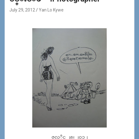
July 29, 2012
Yan Lo Kywe
ဇူလုိင္ ၂၈၊ ၂၀၁၂