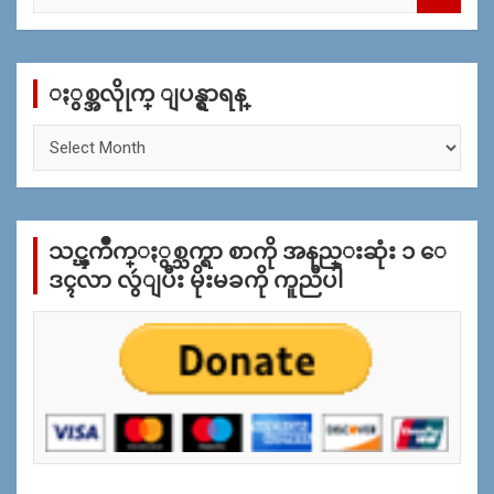
a
r
c
ႏွစ္အလိုုက္ ျပန္ရွာရန္
h
ႏွ
စ္
အ
လိုု
က္
သင္ၾကိဳက္ႏွစ္သက္ရာ စာကို အနည္းဆုံး ၁ ေ
ျ
ပ
ဒၚလာ လွဴျပီး မိုးမခကို ကူညီပါ
န္
ရွာ
ရန္