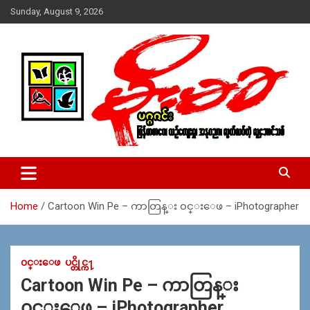
Skip
Sunday, August 9, 2026
to
content
USA – editors @ moemaka.net ((510) 854-6501)။ ရန္ကုန္ ဆက္သြ
MoeMaKa Burmese News &
ယ္ေရး – အမွတ္ ၂၅၄၊ ပထပ္၊ လမ္း ၄၀၊ ေက်ာက္တံတား၊ ရန္ကုန္။
Media
(ဖုုံး – ၀၉ ၂၅၂ ၂၄၉ ၀၉၄ ၊ ၀၉ ၄၂၁ ၇၄၃ ၇၅၃ ၊ ၀၉ ၅၀၄ ၁၀ ၅၈) ျ
ဖန္႔ခ်ိေရး – ဆိပ္ကမ္းသာစာေပ – အမွတ္ ၁၃ / ၃၈ လမ္း။ ပလာ
Home
Cartoon Win Pe – ကာတြန္း ၀င္းေဖ – iPhotographer
ဇာေစ်းသစ္ ။ ၀၉ ၇၈၆၈၃၇ ၃၀၅ / ၀၉ ၉၆၃၆၉၉၈၃၄
၀င္းေဖ
ပင္တိုင္က႑
Cartoon Win Pe – ကာတြန္း
၀င္းေဖ – iPhotographer