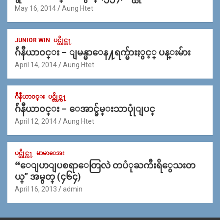
May 16, 2014
Aung Htet
JUNIOR WIN
ပင္တိုင္က႑
ဂ်ဴနီယာ၀င္း – ျမန္မာေန႔ရက္မ်ားႏွင့္ ပန္းမ်ား
April 14, 2014
Aung Htet
ဂ်ဳနီယာ၀င္း
ပင္တိုင္က႑
ဂ်ဴနီယာ၀င္း – ေအာင္ခ်မ္းသာပုုံျပင္
April 12, 2014
Aung Htet
ပင္တိုင္က႑
မာမာေအး
“ေျပာျပစရာေတြလဲ တပံုႀကီးရိွေသးတ
ယ္” အမွတ္ (၄၆၄)
April 16, 2013
admin