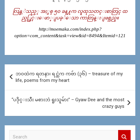
လြန္ခ့ဲသည့္ အႏွစ္ ၅၀ ခန္႔က လူထုသတင္းစာတြင္ ထ
ည့္သြင္းေဖာ္ျပခ့ဲေသာ ကာတြန္းျဖစ္သည္။
http://moemaka.com/index.php?
option=com_content&task=view&id=8494&Itemid=121
Post
ဘ၀ထဲက ရတနာ၊ ရင္ထဲက ကဗ်ာ (၃၆) – treasure of my
navigation
life, poems from my heart
“ပဒိုင္းသီး မစားဘဲ ရူးသူမ်ား” – Gyaw Dee and the most
crazy guys
S
e