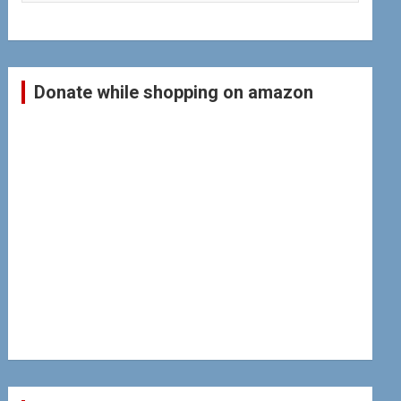
Donate while shopping on amazon