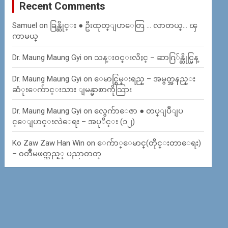
Recent Comments
Samuel
on
ခြန္ဆိုင္း ● ဦးထုတ္ျပာေတြ … လာတယ္… ၾ
ကာမယ္
Dr. Maung Maung Gyi
on
သန္း၀င္းလိႈင္ – ဆာဂြ်န္ဆိုင္မြန္
Dr. Maung Maung Gyi
on
ေမာင္စြမ္းရည္ – အမွတ္အနည္း
ဆံုးေက်ာင္းသား ျမန္မာစာကိုသြား
Dr. Maung Maung Gyi
on
လွေက်ာေဇာ ● တပ္ျပဳျပ
င္ေျပာင္းလဲေရး – အပုိင္း (၁၂)
Ko Zaw Zaw Han Win
on
ေက်ာ္ေမာင္(တိုင္းတာေရး)
– ၀တၳဳမဖတ္သည့္ ပညာတတ္