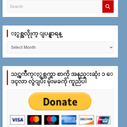
S
e
a
r
c
ႏွစ္အလိုုက္ ျပန္ရွာရန္
h
ႏွ
စ္
အ
လိုု
က္
သင္ၾကိဳက္ႏွစ္သက္ရာ စာကို အနည္းဆုံး ၁ ေ
ျ
ပ
ဒၚလာ လွဴျပီး မိုးမခကို ကူညီပါ
န္
ရွာ
ရန္