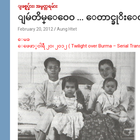
ျဖစ္ရပ္မ်ား၊ အမွတ္တရမ်ား
ျမဴတိမ္ေဝေဝ … ေတာင္ခုိးေ
February 20, 2012
Aung Htet
ေမခ
ေဖေဖာ္၀ါရီ ၂၀၊ ၂၀၁၂ ( Twilight over Burma – Serial Trans