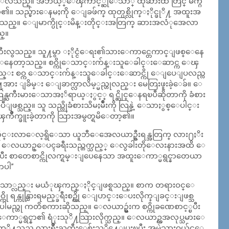
းေလသည္။ အဘယ့္ေၾကာင့္ဆိုေသာ္ ထိုဆားထဲ တြင္ မက္ဂ
။ သည္မ်ားေနမႈကို ေျခဖ်က္ ထုတ္ပစ္လိုက္ႏိုင္ဖုိ႔ အထူးအ
လသည္။ ေျမာက္ပိုင္းမိန္းတိုင္းအတြက္ ဆားအလံုအေလာ
္။
ီးလွသည္။ သူ႔မွာ ႏိုင္ငံေရး၏သားေကာင္တေကာင္ျဖစ္ေနေ
္ေနေတာ့သည္။ စဝ္ကိုေသာင္းက်န္းသူေခါင္းေဆာင္က ေၾ
လည္း စဝ္က ေသာင္းက်န္းသူေခါင္းေဆာင္ကို ေျပေျပလည္လ
အား ျခိမ္း ေျခာက္လာလိမ့္မည္ဟုလည္း မေတြးဖူးခဲ့ေခ်။ ေ
းမားေသာအႏၲရာယ္ႏွင့္ ရင္ဆိုင္ေနရၿပီဆိုတာကို ခံစား
္။ သူ သည္လိုခံစားသိမႈမ်ိဳးကို လြန္ခဲ့ ေသာႏွစ္ေပါင္း
ဳၾကိဳက္ဖူးခဲ့တာကို သြားအမွတ္ရမိေတာ့၏။
တိုင္းလာေလ့ရွိေသာ ယူဘီေအေလယာဥ္စီးရန္အတြက္ လား႐ႈိး
အနီး ေလယာဥ္ေပၚခရီးသည္တက္သည့္ ေလွခါးတိုေလးနားအထိ ေ
လာၿပီး စာတေစာင္ကိုလက္ရမ္းျပေနေသာ အထူးေကာ္မရွင္နာတေယာ
စာပါ”
ပၚလာမိေသာ္လည္း မယံုၾကည္ႏိုင္ျဖစ္ရသည္။ စာက တရားဝင္ေ
 ရန္ကုန္သြားရမည့္ခရီးစဥ္ကို ေျပာင္းေပးလိုက္ျခင္းျဖစ္သ
ါမည္ဟု ကတိစကားဆိုသည္။ ေလယာဥ္မွဴးက စဝ္ကိုခဏေစာင့္ၿပီး
းေကာ္မရွင္နာ၏ ရံုးသုိ႔သြားလိုက္သည္။ ေလယာဥ္ကအလုပ္သမားေ
ည္ လားရွိဳးႀကီးေစ်းသုိ႔ေျပးၿပီး အမဲသားဝယ္ခ်င္ေ