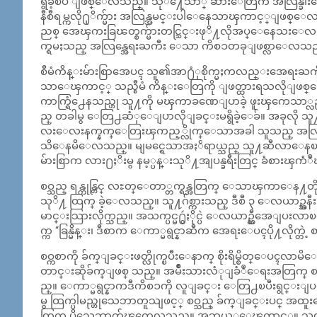
ရွိခဲ့ၿပီ ျဖစ္ေလသည္။ သုိ႔ေသာ္ ဆားေတြက အလြန္ခါ
နီစီရမ္ကလို႐ုိက္မ်ား အလြန္အမင္းပါေနေသာၾကာင့္ျဖစ္ေလ၏
ညစ္ အေၾကးခြၽတ္စက္မ်ားတင္သြင္းဖုိ႔လိုအပ္ေနေသးေ
က္ရမႈသည္ အလြန္အေရးႀကီး ေသာ ကိစၥတခုျဖစ္လာေလသည
စီမံကိန္းမ်ားစြာအေပၚ သူ၏အာ႐ံုစိုက္မႈကလည္းအေရးႀက
သာေၾကာင့္ သည္စီမံ ကိန္းေတြကို ျဖတ္ထားရသလိုျဖစ
ကာက္ရြံ႕ေနသည္ဟု သူ႔ကို မၾကာခဏေျပာခဲ့ ဖူးၾကေသာ္
ည္ တခါမွ ေတြ႕ဆံုေျပာလိုျခင္းမရွိခဲ့ေခ်။ အခုလို သူ႔
လးေလးနက္နက္ေတြးၾကည့္လိုက္ေသာအခါ သူသည္ အလြန္ႀကီ
သိေနမိေလသည္။ မျမင္ရေသာအႏၲရာယ္သည္ သူ႔ဆီလာေနၿပီျဖစ္သည
မ်ားစြာက လား႐ႈိးမွ နမ့္ပန္းသုိ႔အျပန္ခရီးတြင္ ခံစားၾကံ
စဝ္သည္ ရန္ကုန္တြင္ လႊတ္ေတာ္တက္ရန္အတြက္ ေသာၾကာေန႔
သုိ႔ ထြက္ ခဲ့ေလသည္။ သူ႔ဂ်စ္ကားသည္ ဒီစီ ၃ ေလယာဥ္
မာင္းသြားလိုက္သည္။ အသက္ပင္မ႐ွဴႏိုင္ပဲ ေလယာဥ္ဆီအေျပး
က္က “ခြန္မိန္း၊ ဒီစာက ေကာ္မရွင္နာဆီက အေရးေပၚပို႔လိုက္တဲ့ 
စဝ္ကစာကို ခ်က္ျခင္းဖတ္လိုက္ၿပီးေနာက္ စိုးရိမ္စိတ္ေ
တာင္းဆိုခ်က္ျဖစ္ သည္။ အမ်ဳိးသားလံုျခံဳေရးအတြက္ စဝ္ကို
ည္။ ေကာ္မရွင္နာကဒီကိစၥကို လူျခင္း ေတြ႕ၿပီးရွင္းျပပ
မွ ထြက္ပါမည္ဟုသေဘာတူသျဖင့္ စဝ္သည္ ခ်က္ျခင္းပင္ အထူ
တြက ပိုသေဘာက်ၾကေလသည္။ အဘယ့္ေၾကာင့္မူ သူတုိ႔သ