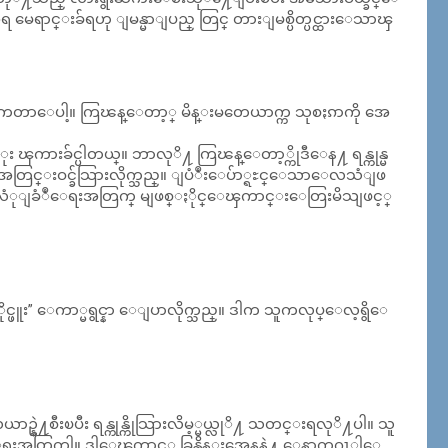
မေရာင္းခ်ရဟု ျမန္မာျပည္ တြင္ တားျမစ္ပိတ္ပင္ထားေသာၾ
ၾကတာေပါ့။ ကြၽန္ေတာ့္ မိန္းမတေယာက္က သုစႏၵာကို အေ
ၾကားခ်င္ပါတယ္။ ဘာလုိ႔ ကြၽန္ေတာ့္ကိုဒီေန႔ ရန္ကုန္မ
ခန္းအတြင္းဝင္ခ်သြားလိုက္သည္။ ျပံဳးေပ်ာ္ရႊင္ေသာေလသံျဖ
ားလံုျခံဳေရးအတြက္ မျဖစ္ႏိုင္ေၾကာင္းေတြးမိသျဖင့္
ႏိုင္ဖူး” ေကာ္မရွင္နာ ေျပာလိုက္သည္။ ဒါက သူကလုပ္ေလ့ရွိေ
ဲ႔စီးၿပီး ရန္ကုန္ကိုသြားလိမ့္မယ္လုိ႔ သတင္းရလုိ႔ပါ။ သူ
ံဳေရးအတြက္ပါ။ ဒါေၾကာင့္ ခြန္မိန္းအေနနဲ႔ ေနာက္အဂၤါေ