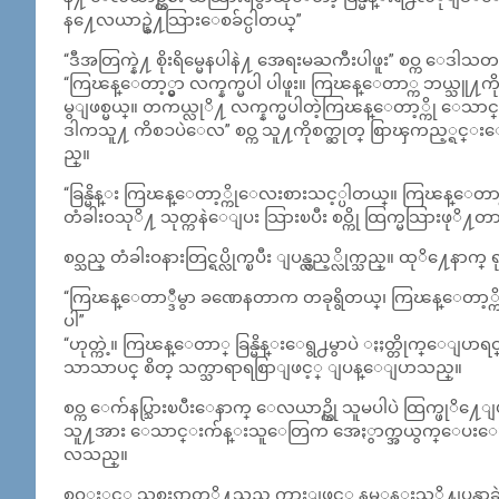
န႔ေလယာဥ္နဲ႔သြားေစခ်င္ပါတယ္”
“ဒီအတြက္နဲ႔ စိုးရိမ္မေနပါနဲ႔ အေရးမႀကီးပါဖူး” စဝ္က ေ
“ကြၽန္ေတာ့္မွာ လက္နက္မပါ ပါဖူး။ ကြၽန္ေတာ္က ဘယ္သူ႔ကိ
မွျဖစ္မယ္။ တကယ္လုိ႔ လက္နက္မပါတဲ့ကြၽန္ေတာ့္ကို ေသာ
ဒါကသူ႔ ကိစၥပဲေလ” စဝ္က သူ႔ကိုစက္ဆုတ္ စြာၾကည့္ရင္းေျပ
ည္။
“ခြန္မိန္း ကြၽန္ေတာ့္ကိုေလးစားသင့္ပါတယ္။ ကြၽန္ေတာ္
တံခါးဝသုိ႔ သုတ္ကနဲေျပး သြားၿပီး စဝ္ကို ထြက္မသြားဖု
စဝ္သည္ တံခါးဝနားတြင္ရပ္လိုက္ၿပီး ျပန္လွည့္လိုက္သည္။ ထုိ႔ေနာ
“ကြၽန္ေတာ္ဒီမွာ ခဏေနတာက တခုရွိတယ္၊ ကြၽန္ေတာ့္က
ပါ”
“ဟုတ္ကဲ့။ ကြၽန္ေတာ္ ခြန္မိန္းေရွ႕မွာပဲ ႏႈတ္တိုက္ေျပာရင္
သာသာပင္ စိတ္ သက္သာရာရစြာျဖင့္ ျပန္ေျပာသည္။
စဝ္က ေက်နပ္သြားၿပီးေနာက္ ေလယာဥ္ကို သူမပါပဲ ထြက္ဖုိ႔ေျ
သူ႔အား ေသာင္းက်န္းသူေတြက အေႏွာက္အယွက္ေပးေၾက
လသည္။
စဝ္ႏွင့္ သုစႏၵာတုိ႔သည္ ကားျဖင့္ နမ့္ပန္းသုိ႔ျပန္လာခ