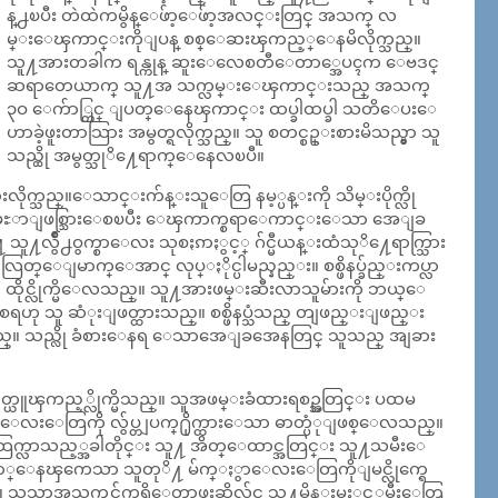
န္႕ၿပီး တဲထဲကမွိန္ေဖ်ာ့ေဖ်ာ့အလင္းတြင္ အသက္ လ
မ္းေၾကာင္းကိုျပန္ စစ္ေဆးၾကည့္ေနမိလိုက္သည္။
သူ႔အားတခါက ရန္ကုန္ ဆူးေလေစတီေတာ္အေပၚက ေဗဒင္
ဆရာတေယာက္ သူ႔အ သက္လမ္းေၾကာင္းသည္ အသက္
၃ဝ ေက်ာ္တြင္ ျပတ္ေနေၾကာင္း ထပ္ခါထပ္ခါ သတိေပးေ
ဟာခဲ့ဖူးတာသြား အမွတ္ရလိုက္သည္။ သူ စတင္စဥ္းစားမိသည္မွာ သူ
သည္ထို အမွတ္သုိ႔ေရာက္ေနေလၿပီ။
္ထားလိုက္သည္။ေသာင္းက်န္းသူေတြ နမ့္ပန္းကို သိမ္းပိုက္လို
တ္အမႊာမႊာျဖစ္သြားေစၿပီး ေၾကာက္စရာေကာင္းေသာ အေျခ
ွ်ိဳ႕ဝွက္စာေလး သုစႏၵာႏွင့္ ဂ်င္မီယန္းထံသုိ႔ေရာက္သြား
တ္ေျမာက္ေအာင္ လုပ္ႏိုင္ပါမည္နည္း။ စစ္ဖိနပ္ခ်ည္းကပ္လာ
 ထိုင္လိုက္မိေလသည္။ သူ႔အားဖမ္းဆီးလာသူမ်ားကို ဘယ္ေ
္ေစရဟု သူ ဆံုးျဖတ္ထားသည္။ စစ္ဖိနပ္သံသည္ တျဖည္းျဖည္း
စ္သည္။ သည္လို ခံစားေနရ ေသာအေျခအေနတြင္ သူသည္ အျခား
ထုတ္ယူၾကည့္လိုက္မိသည္။ သူအဖမ္းခံထားရစဥ္အတြင္း ပထမ
လးေတြကို လွ်ပ္တျပက္႐ိုက္ထားေသာ ဓာတ္ပံုျဖစ္ေလသည္။
 ထြက္လာသည့္အခါတိုင္း သူ႔ အိတ္ေထာင္အတြင္း သူ႔သမီးေ
ပ်ာ္ေနၾကေသာ သူတုိ႔ မ်က္ႏွာေလးေတြကိုျမင္လိုက္ရေ
ည္။ သူသာအသက္ရွင္လ်က္မရွိေတာ့ဖူးဆိုလွ်င္ သူ႔မိန္းမႏွင့္သမီးေတြ