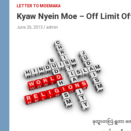
LETTER TO MOEMAKA
Kyaw Nyein Moe – Off Limit Of
June 26, 2013
admin
ခုတ္ရာတလြဲ ရွတာ