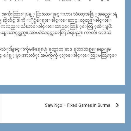
းေတြ ၾကီးထြားျပန္ ့ပြားလာျခင္းဟာ၊ သံဃာ့အဖြဲ ့အစည္းရဲ
္
ဆိုလ်င္
ဒါကို ႏိုင္ငံေရးေခါင္းေဆာင္၊ လူထုေခါင္းေ
ုင္တို ့ကလည္း သံဃာေခါင္းေဆာင္ေတြနဲ ့ေတြ ့ဆံုျပီး
းျမန္းသင့္သည္။ အာမခံသင့္တာေတြ ခံရမည္။ ကာလံ၊ ေဒသံ၊
ံုးခ်ျခင္းကိုမခံရေစပဲ၊ ခုတ္ရာတျခား၊ ရွတာတစ္ေနရာျဖ
ွ်င္ ေရွ ့မွာ အားလံုး အပ်က္ပ်က္နဲ ့ႏွာေခါင္းေသြး မထြက္ေ
Saw Ngo – Fixed Games in Burma