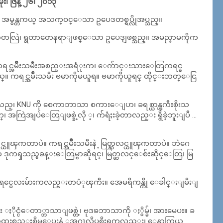
း၊ ဇြန္ ၂၆၊ ၂၀၁၃
န္တကယ္ အသက္ဝင္ေသာ ဥပေဒတစ္ရပ္လိုအပ္သည္။
ရာတလြဲ၊ ရွတာတေနရာျဖစ္ေသာ ဥပေဒျဖစ္သည္။ အမည္နာမကိုက
ကရင္အမ်ဳိးသမီးအစည္းအရံုးက၊ ေက်ာင္းသားေတြကရင္န
ယ္။ ကရင္အမ်ဳိးသမီး ဗမာကိုမယူရ။ ဗမာကိုယူရင္ ထိုင္းဘတ္ေငြ
ိသည္၊ KNU ကို စေကာဘာသာ စကားေျပာ၊ ခရစ္ယာန္ၾကီးစိုးသ
္၊ အကြဲအျပဲေတြျဖစ္ခဲ့လို ့၊ က်ရံႈးခဲ့တာလည္း ရွိခဲ့ဘူးျပီ
…
က္ရင္ယူၾကတာပဲ။ ကရင္အမ်ဳိးသမီးနဲ ့မြတ္ဆလင္ယူၾကတာပဲ။ ဘဲဂေ
ာက ဒုကၡသည္စခန္းေတြမွာဆိုရင္၊ မြတ္ဆလင္ေစ်းဆိုင္ေတြ၊ မြ
 ကရင္မေလးမ်ားကလည္းတပံုၾကီး။ အေမရိကန္ကို ေခါင္းျမီးျ
ႏိုင္ငံေတာ္ဘာသာျဖစ္တဲ့၊ ဗုဒၶဘာသာကို ႏွိမ္ခ်၊ အားမေပး။ ခ
ထူးစည္းစိမ္ေပးနဲ ့အဂၤလိပ္အစိုးရကလည္း၊ ေနာက္ကြယ္က