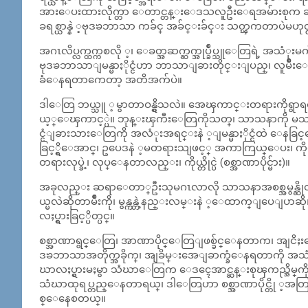
အားေပးထားလိုက္တာ ေတာင္တန္းေဒသလူဦးေရအမ်ားစုက ခရစ္
ခရစ္ယာန္နဲ ့ဗုဒၶဘာသာ ကခ်င္ အခ်င္းခ်င္း သတ္ၾကတာပဲမဟုတ
အဂၤလိပ္လက္ထက္ကစလို ့၊ ေခတ္အဆက္ဆက္အုပ္ခ်ဳပ္သူေတြရဲ့ အ
ဗုဒၶဘာသာျမန္မာႏိုင္ငံဟာ ဘာသာျခားတိုင္းျပည္၊ လူမ်ဳိး
ခံေနရတာကေတာ့ အတိအက်ပဲ။
ဒါေတြ ဘယ္သူ ့မွာတာဝန္ရွိသလဲ။ အေၾကာင္းတရားကိုရွာရင္ ကို
ယ့္ေၾကာင့္ပဲ။ ဘုန္းၾကီးေတြကိုသတ္၊ သာသနာကို မသ
င္ငံျခားသားေတြကို အလံုးအရင္းနဲ ့ျမန္မာႏိုင္ငံထဲ ေနခြင့္
ခြင့္ရွိေအာင္၊ ဥပေဒနဲ ့မတရားသျဖင့္ အကာကြယ္ေပး၊ ကိုယ့
တရားလုပ္ခဲ့၊ လုပ္ေနတာလည္း၊ ကိုယ္တိုင္ပဲ (စစ္အာဏာပိုင္မ်ား)။
အခုလည္း ဆရာေတာ္ဦးသုမဂၤလာလို သာသနာအစစ္အမွန္ဆိုတာ
ယ္မလဲဆိုတာမ်ဳိး
ကို၊ မွန္ကန္တဲ့နည္းလမ္းနဲ ့ေထာက္ျပေျပာဆို
လႈပ္ရွားခြင့္ပိတ္ပင္။
စစ္အာဏာရွင္ေတြ၊ အာဏာပိုင္ေတြျဖစ္ခ်င္ေနတာက၊ အျငိ
ဒၶဘာသာအတိုက္အခိုက္၊ အျခိမ္းအေျခာက္ခံေနရတာကို အသံုးခ်ျပီး
ဃာလႈပ္ရွားမႈမွာ သံဃာေတြက ေဒၚေအာင္ဆန္းစုၾကည္အိမ္
ကိ
သံဃာထုရပ္တည္ေနတာရယ္၊ ဒါေတြဟာ စစ္အာဏာပိုင္တို ့အ
စ္ေနေစတယ္။