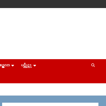
စဥ္အလာ
ပင္တိုင္က႑