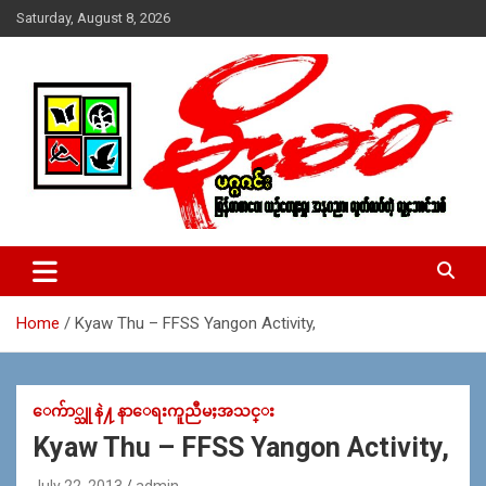
Skip
Saturday, August 8, 2026
to
content
USA – editors @ moemaka.net ((510) 854-6501)။ ရန္ကုန္ ဆက္သြ
MoeMaKa Burmese News &
ယ္ေရး – အမွတ္ ၂၅၄၊ ပထပ္၊ လမ္း ၄၀၊ ေက်ာက္တံတား၊ ရန္ကုန္။
Media
(ဖုုံး – ၀၉ ၂၅၂ ၂၄၉ ၀၉၄ ၊ ၀၉ ၄၂၁ ၇၄၃ ၇၅၃ ၊ ၀၉ ၅၀၄ ၁၀ ၅၈) ျ
ဖန္႔ခ်ိေရး – ဆိပ္ကမ္းသာစာေပ – အမွတ္ ၁၃ / ၃၈ လမ္း။ ပလာ
Home
Kyaw Thu – FFSS Yangon Activity,
ဇာေစ်းသစ္ ။ ၀၉ ၇၈၆၈၃၇ ၃၀၅ / ၀၉ ၉၆၃၆၉၉၈၃၄
ေက်ာ္သူ နဲ႔ နာေရးကူညီမႈအသင္း
Kyaw Thu – FFSS Yangon Activity,
July 22, 2013
admin