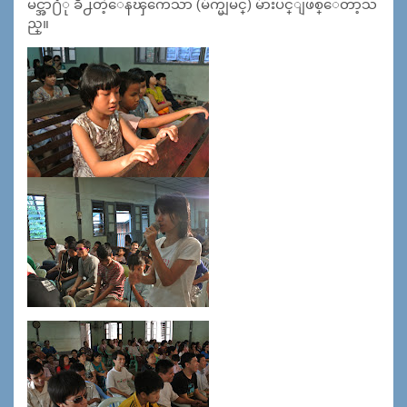
မင္အာ႐ံု ခ်ိဳ႕တဲ့ေနၾကေသာ (မ်က္မျမင္) မ်ားပင္ျဖစ္ေတာ့သ
ည္။