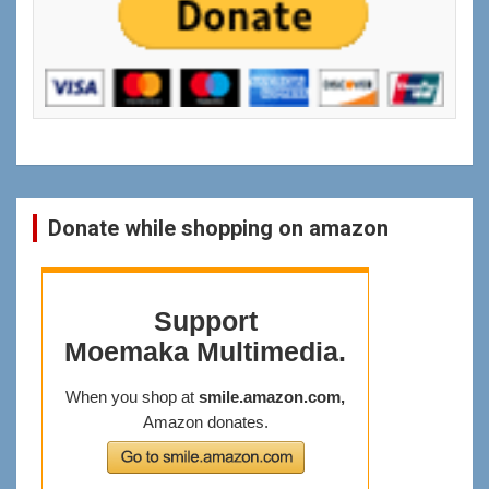
Donate while shopping on amazon