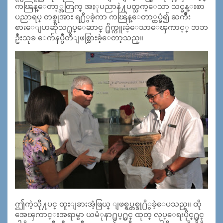
ကၽြန္ေတာ့္အတြက္ အႏုပညာနဲ႔ပတ္သက္ေသာ သင္ခန္းစာ
ပညာရပ္ တစ္ခုအား ရ႐ိွခဲ့ကာ ကၽြန္ေတာ္ထပ္မံ၍ ႀကိဳး
စားေျပာဆိုသ႐ုပ္ေဆာင္ ႐ိုက္ကူးခဲ့ေသာေၾကာင့္ ဘဘ
ဦးသုခ ေက်နပ္ပီတိျဖစ္သြားခဲ့ေတာ့သည္။
ဤကဲ့သို႔ပင္ ထူးျခားအံ့ဖြယ္ ျဖစ္ရပ္တစ္ခု႐ိွခဲ့ေပသည္။ ထို
အေၾကာင္းအရာမွာ ယမံုနာ႐ုပ္႐ွင္ ထုတ္ လုပ္ေရးပိုင္႐ွင္