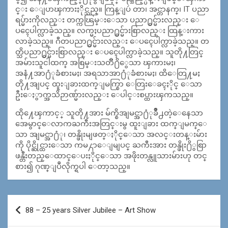
င္း ေျပာၾကားႏိုင္သည္။ ကြန္ျပဴ တာ၊ အင္တာနက္၊ IT ပညာ
ရပ္မ်ားကိုလည္း တက္ကၽြမ္းေသာ ပညာ႐ွင္မ်ားလည္း ေ
ပၚေပါက္လာခဲ့သည္။ လက္မႈပညာ႐ွင္မ်ားစြာလည္း ထြန္းကား
လာခဲ့သည္။ ဂီတပညာ႐ွင္မ်ားလည္း ေပၚေပါက္လာခဲ့သည္။ တ
တ္သိပညာ႐ွင္မ်ားစြာလည္း ေပၚေပါက္လာခဲ့သည္။ သူတို႔တြင္
အမ်ားသူငါထက္ အစြမ္းသတၱိ႐ိွေသာ ၾကားမႈ၊
အနံ႔အာ႐ံုခံစားမႈ၊ အရသာအာ႐ံုခံစားမႈ၊ ထိေတြ႔မႈ
တို႔အျပင္ ထူးျခားထက္ျမက္စြာ ေတြးေခၚႏိုင္ ေသာ
ဦးေႏွာက္အသိဉာဏ္မ်ားလည္း ေပါင္းစပ္ထားၾကသည္။
ထို႔ေၾကာင့္ သူတို႔အား မ်က္စိအျမင္အာ႐ံုခ်ိဳ႕တဲ့ေနေသာ
အေမွာင္ေလာကႀကီးအတြင္းမွ ထူးျခား ထက္ျမက္ေ
သာ အျမင္အာ႐ံု၊ တန္ဖိုးမျဖတ္ႏိုင္ေသာ အလင္းတန္းမ်ား
ကို ပိုင္ဆိုင္ထားေသာ ကမ႓ာေျမျပင္ ႀကီးအား တန္ဖိုး႐ိွစြာ
ဖန္တီးတည္ေထာင္ေပးႏိုင္ေသာ အဖိုးတန္လူသားမ်ားဟု တင္
စား၍ ဂုဏ္ျပဳလိုက္ရပါ ေတာ့သည္။
Post
88 – 25 years Silver Jubilee – Art Show
navigation