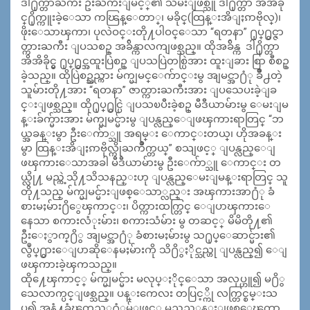
ဒါ႐ိုက္တာႀကီး ဦးႀကီးျမင့္၏ သမီးျဖစ္သူ ဒါ႐ိုက္တာ အိအိခို
င္႐ိုက္ကူးခဲ့ေသာ ကၽြန္ေတာ္၊ မခိုင္(ထြန္းအိျႏၵာဗိုလ္)၊
ဖိုးေသာၾကာ၊ ပုလဲဝင္းတို႔ပါဝင္ေသာ “ရတနာ” ႐ုပ္႐ွင္ဇာ
တ္ကားႀကီး ျပသစဥ္ အခ်ိန္ကာလကျဖစ္သည္။ ထိုအခ်ိန္က ဒါ႐ိုက္တာ
အိအိခိုင္မွ ႐ုပ္႐ွင္အထူးပြဲစဥ္ ျပသပြဲတစ္ပြဲအား ထူးျခား စြာ စီစဥ္
ခဲ့သည္။ ထိုပြဲစဥ္သည္ကား မ်က္မျမင္ေက်ာင္းမွ အျမင္အာ႐ံု ခ်ိဳ႕တဲ့
သူမ်ားတို႔အား “ရတနာ” ဇာတ္ကားႀကီးအား ျပသေပးခဲ့ျခ
င္းျဖစ္သည္။ ထို႐ုပ္႐ွင္ပြဲ ျပသၿပီးခဲ့စဥ္ မီဒီယာမ်ားမွ ေမးျမ
န္းခ်က္မ်ားအား မ်က္မျမင္မ်ားမွ ျပန္လည္ေျဖၾကားရာတြင္ “ဘ
ယ္အခန္းမွာ ဦးေက်ာ္သူ အရမ္း ေကာင္းတယ္၊ ဟိုအခန္း
မွာ ထြန္းအိျႏၵာဗိုလ္ကိုႀကိဳက္တယ္” စသျဖင့္ ျပန္လည္ေျ
ဖၾကားေသာအခါ မီဒီယာမ်ားမွ ဦးေက်ာ္သူ ေကာင္း တ
ယ္လို႔ မည္ကဲ့သို႔သိသနည္းဟု ျပန္လည္ေမးျမန္းရာတြင္ သူ
တို႔သည္ မ်က္မျမင္မ်ားျဖစ္ေသာ္လည္း အၾကားအာ႐ံု ခံ
စားမႈမ်ား႐ိွေၾကာင္း၊ ပိတ္ကားထက္တြင္ ေျပာၾကားေ
နေသာ စကားလံုးမ်ား၊ စကားသံမ်ား မွ တဆင့္ မိမိတို႔၏
ဦးေႏွာက္႐ိွ အျမင္အာ႐ံု ခံစားမႈမ်ားမွ သ႐ုပ္ေဆာင္မ်ား၏
လွဳပ္႐ွားေျပာဆိုေနမႈမ်ားကို သိ႐ိွႏိုင္သည္ဟု ျပန္လည္၍ ေျ
ဖၾကားခဲ့ၾကသည္။
ထို႔ေၾကာင့္ မ်က္မျမင္မ်ား မလုပ္ႏိုင္ေသာ အလုပ္ဟူ၍ မ႐ိွ
သေလာက္ပင္ျဖစ္သည္။ ပန္းကေလး တပြင့္ကို လက္တြင္စမ္းသ
ပ္၍ အနံ႔ခံၾကည့္႐ံုမွ်ျဖင့္ မည္သည့္ပန္းျဖစ္ေၾကာ