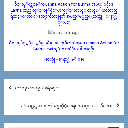
Lanna Action for Burma
ခဵင္းမုိင္အေဴခစုိက္
အဖဲၾႛ၀င္မဵား။
Lanna
သည္ ထုိင္းႎုိင္ငံေဴမာက္ပုိင္းတၾင္ ထၾန္းကားတည္
ရိႀခ့ဲေသာ ေဒသ႒ကီးတစ္ခု၏ အမည္ဴဖစ္သည္။ (ဓာတ္ပုံ – ေနာ္အဲ၊
မုိးမခ)
Lanna Action for
ခဵင္းမုိင္႓မိႂႛ ႓ငိမ္းခဵမ္းေရးခဵီတက္ပဲၾမႀ
Burma
အဖဲၾႛ၀င္ အမဵႂိးသမီးတစ္ဦး
(ဓာတ္ပုံ – ေနာ္အဲ၊ မုိးမခ)
Post
>ဇာဂနာ အဖမ္းခံရဴခင္း
navigation
>ေမာင္ဆန္းစစ္ – ဴမန္မာႎိုင္ငံေရး ႎႀင့္ ယုတၨိေဗဒ