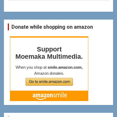
Donate while shopping on amazon