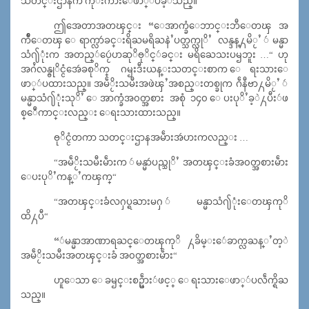
သတင္းဌာနက ကုိးကားေဖာ္ဴပခ့ဲသည္။
ဤအေတာအတၾင္း
“
ေအာက္ခံေဘာင္းဘီေတၾ အ
ကႆဵီေတၾ ေရာက္လာဴခင္းရိႀမရိႀနဲႛပတ္သက္လုိႛ လန္ဒန္႓မိႂႛ ဴမန္မာ
သံ႟ုံးက အတည္ဴပႂေဴပာဆုိႎုိင္ဴခင္း မရိႀေသးပၝဘူး
…
“
ဟု
အဂႆလန္ႎုိင္ငံအေဴခစုိက္ ဂၝးဒီးယန္းသတင္းစာက ေရးသားေ
ဖာ္ဴပထားသည္။ အမဵႂိးသမီးအဖဲၾႛအစည္းတစ္ခုက ဂဵနီဗာ႓မိႂႛ ဴ
မန္မာသံ႟ုံးသုိႛ ေအာက္ခံအ၀တ္အစား အစုံ ၁၄၀ ေပးပုိႛခ့ဲ႓ပီးဴဖ
စ္ေဳကာင္းလည္း ေရးသားထားသည္။
ႎုိင္ငံတကာ သတင္းဌာနအမဵားအဴပားကလည္း
…
“
အမဵႂိးသမီးမဵားက ဴမန္မာဴပည္သုိႛ အတၾင္းခံအ၀တ္အစားမဵား
ေပးပုိႛကန္ႛကၾက္
“
“အတၾင္းခံလႁပ္ရႀားမႁ ဴမန္မာသံ႟ုံးေတၾကုိ
ထိ႓ပီ
“
“ဴမန္မာအာဏာရႀင္ေတၾကုိ ႓ခိမ္းေဴခာက္လႀန္ႛတ့ဲ
အမဵႂိးသမီးအတၾင္းခံ အ၀တ္အစားမဵား
“
ဟူေသာ ေခၝင္းစဥ္မဵားဴဖင့္ ေရးသားေဖာ္ဴပလဵက္ရိႀ
သည္။