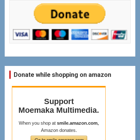
ရွာ
ရန္
Donate while shopping on amazon