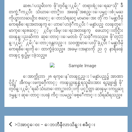
ဆႎၬဴပသူမဵားက ဖိုႛတ္၀ိန္း႓မိႂႛ တရားရံုးေရႀႚသိုႛ ခဵီ
တက္ခဲ့ဳက႓ပီး သံဃာေတာ္မဵား၊ အဖၾဲႛအစည္းေပၝင္းစံုမႀ
ကိုယ္စားလႀယ္မဵား ႎႀင့္ ေတးသံရႀင္ မာမာေအး တိုႛက ဴမန္မာ့ဒီမို
ကေရစီေရးအတၾက္ ေဟာေဴပာခဲ့ဳက႓ပီး ဴမန္မာဴပည္ လၾတ္ေဴ
မာက္ေရးႎႀင့္ ႓ငိမ္းခဵမ္းေရးအတၾက္ ဖေယာင္းတိုင္မဵား
ထၾန္းညႀိကာ ဆုေတာင္းေမတၨာ ပိုႛသခဲ့ဳကသည္။ ဖိုႛတ္၀ိ
န္း႓မိႂႛ ႓မိႂႛေတာ္၀န္ကလည္း သ၀ဏ္လၿာေပးပိုႛခဲ့႓ပီး ဴမန္မာ့ဒီမို
ကေရစီေရးကို ေထာက္ခံခဲ့သည္။ အခမ္းအနားကို ည ၇ နာရီခၾဲ
တၾင္ ရုပ္သိမ္းခဲ့သည္။
ေအာက္တိုဘာ ၂၈ ရက္ေနႛတၾင္လည္း ဴမန္မာဴပည္၌ အာဏာ
ပိုင္တိုႛ အဳကမ္းဖက္မႁေဳကာင့္ ကၾယ္လၾန္ခဲ့ရသူမဵားအား ရည္စူး၍ ဖိုႛ
တ္၀ိန္း႓မိႂႛရႀိ သံဃာေတာ္အားလံုးကို ပင့္ဖိတ္ကာ ဆၾမ္းကပ္လႀႃ
ဒၝန္း ဆုေတာင္းပၾဲ ကဵင္းပမည္ဴဖစ္ေဳကာင္း သိရႀိရသည္။
Post
>ေအာင္ေ၀း – ေဘဘီနီလာသိန္း ဧခဵင္း
navigation