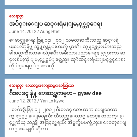
သေရာ္စာ
အပ်င္းေျပ ဆင္းရဲမႈျမႇင့္တင္ေရး
June 14, 2012
Aung Htet
ေမာင္လူေရး ဇြန္ ၁၄၊ ၂၀၁၂ သမတႀကီးသည္ ဆင္းရဲ
မႈေလ်ာ့ဖို႔ သူ႔ဝန္ထမ္းမ်ားကို မွာ၏။ သူ႔ဝန္ထမ္းမ်ားသည္
ခါးပတ္ႀကိဳးသာေလ်ာ့ၿပီး အမ်ဳိးသားပညာေရးႏွင့္မွားကာ ဆ
င္းရဲမႈကို ျမႇင့္တင္ၿမဲျဖစ္သည္။ ထုိဆင္းရဲမႈျမင့္တင္ေရး
ကို ပ်င္းရင္ ပ်င္းသလို…
သေရာ္စာ
ေသာင္းေျပာင္းေထြလာ
ဂ်ီးေဒၚ နဲ႔ ေဆာ္ၾကမ္း – gyaw dee
June 12, 2012
Yan Lo Kywe
ေဂ်ာ္ဒီးဇြန္ ၁၂၊ ၂၀၁၂ ဂ်ီးေဒၚ တေယာက္ ေျခေထာ
က္ႏွင့္ ေျမၾကီး ထိသည္ေတာင္ မထင္။ တသက္ႏွ
င့္တကိုယ္ သည္လို အခြင့္အေရးမ်ိဳး အိပ္မက္မ်ွမမက္ခဲ့ဘူး။ ေခတ္ေျ
ပာင္းေနျပီ ဆိုတာ…