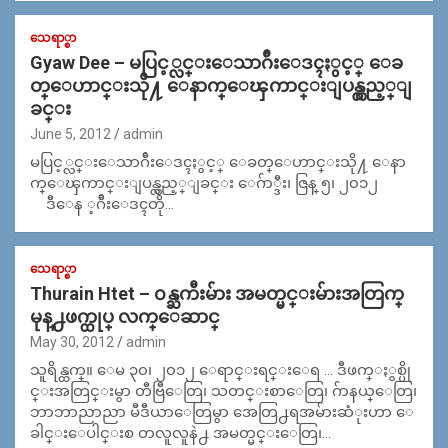
သေရာ္စာ
Gyaw Dee – မပြင့္လင္းေသာဂ်ီးေဒၚႏွင့္ ေခ
တ္ေဟာင္းသို႔ ေနာက္ေၾကာင္းျပန္လွည့္ျ
ခင္း
June 5, 2012
admin
မပြင့္လင္းေသာဂ်ီးေဒၚႏွင့္ ေခတ္ေဟာင္းသို႔ ေနာ
က္ေၾကာင္းျပန္လွည့္ျခင္း ေဂ်ာ္ဒီး၊ ဇြန္ ၅၊ ၂၀၁၂
ဒီေန ့ဂ်ီးေဒၚတို…
သေရာ္စာ
Thurain Htet – ၀န္ႀကီးမ်ား အမတ္မင္းမ်ားအတြက္
မုန္႕ဖက္ထုပ္ လက္ေဆာင္
May 30, 2012
admin
သူရိန္ထက္။ ေမ ၃၀၊ ၂၀၁၂ ေရာင္းရင္းေရ … ဒီဖက္ႏွစ္ပို
င္းအတြင္းမွာ တီဗြီေတြ၊ သတင္းစာေတြ၊ ဂ်ာနယ္ေတြ၊
ဘာဘာညာညာ မီဒီယာေတြမွာ အေတြ႕ရအမ်ားဆံုးဟာ ေ
ခါင္းေပါင္းစ တလူလူနဲ႕ အမတ္မင္းေတြ၊…