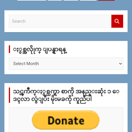
navigation
S
e
a
r
c
ႏွစ္အလိုုက္ ျပန္ရွာရန္
h
ႏွ
စ္
အ
လိုု
က္
သင္ၾကိဳက္ႏွစ္သက္ရာ စာကို အနည္းဆုံး ၁ ေ
ျ
ပ
ဒၚလာ လွဴျပီး မိုးမခကို ကူညီပါ
န္
ရွာ
ရန္