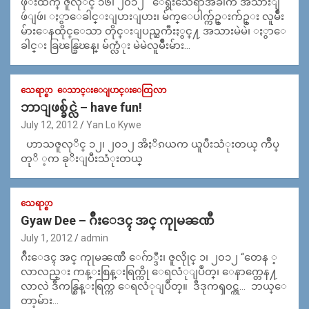
ဖုိးထက္ ဇူလုိင္ ၁၆၊ ၂၀၁၂ ေရွးသေရာအခါက အသားျ
ဖဴျဖဴ၊ ႏွာေခါင္းျပားျပား၊ မ်က္ေပါက္က်ဥ္းက်ဥ္း လူမ်ဳိး
မ်ားေနထိုင္ေသာ တိုင္းျပည္ႀကီးႏွင္႔ အသားမဲမဲ၊ ႏွာေ
ခါင္း ခြၽန္ခြၽန္၊ မ်က္လံုး မဲမဲလူမ်ိဳးမ်ား…
သေရာ္စာ
ေသာင္းေျပာင္းေထြလာ
ဘာျဖစ္ခ်င္လဲ – have fun!
July 12, 2012
Yan Lo Kywe
ဟာသဇူလုိင္ ၁၂၊ ၂၀၁၂ အိႏိၵယက ယူပီးသံုးတယ္ က်ဳပ္
တုိ ့က ခုိးျပီးသံုးတယ္
သေရာ္စာ
Gyaw Dee – ဂ်ီးေဒၚ အင္ ကုုမၼဏီ
July 1, 2012
admin
ဂ်ီးေဒၚ အင္ ကုုမၼဏီ ေဂ်ာ္ဒီး၊ ဇူလိုုင္ ၁၊ ၂၀၁၂ “တေန ့
လာလည္း ကန္းစြန္းရြက္ကို ေရလံုျပဳတ္၊ ေနာက္တေန႔
လာလဲ ဒီကန္စြန္းရြက္က ေရလံုျပဳတ္။ ဒီဒုကၡ၀ဋ္က… ဘယ္ေ
တာ့မ်ား…