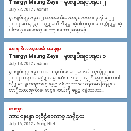
Thargyi Maung Zeya – မွားျပီးရင္းမွား ၂
July 22, 2012
admin
မွားျပီးရင္းမွား ၂ သားၾကီးေမာင္ေဇယ် ။ ဇူလိုုင္ ၂၂၊
၂၀၁၂ က်ေနာ္ဟာ ငယ္စဥ္က မသိလို႔မွားခဲ့ပါတယ္ ။ မတတ္လို႔မွားခဲ့
ပါတယ္ ။ ေနာက္ ေတာ့ မေတာ္တဆမွားခဲ့…
သားၾကီးေမာင္ေဇယ်
သေရာ္စာ
Thargyi Maung Zeya – မွားျပီးရင္းမွား ၁
July 18, 2012
admin
မွားျပီးရင္းမွား ၁ သားၾကီးေမာင္ေဇယ် ၊ ဇူလိုုင္ ၁၈၊
၂၀၁၂ ဘုရားသခင္ရဲ႔ အမွားဆံုး လုပ္ရပ္ဟာ လူကိုဖန္ဆင္းခဲ့တာပါ
လို႔ ေျပာၾကရင္ ဖန္ဆင္းခံ လူသားေတြထဲမွာ က်ြန္ေ
တာ္မ်ိဳးသားၾကီးေမာင္ေဇယ်ကို ဖန္ဆင္းခဲ့တာဟာ…
သေရာ္စာ
ဘား ျမန္မာ ႏိုင္ငံေတာ္ သမိုင္း
July 16, 2012
Aung Htet