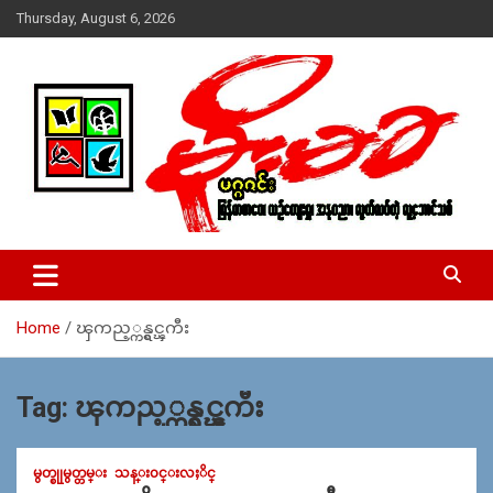
Skip
Thursday, August 6, 2026
to
content
USA – editors @ moemaka.net ((510) 854-6501)။ ရန္ကုန္ ဆက္သြ
MoeMaKa Burmese News &
ယ္ေရး – အမွတ္ ၂၅၄၊ ပထပ္၊ လမ္း ၄၀၊ ေက်ာက္တံတား၊ ရန္ကုန္။
Media
(ဖုုံး – ၀၉ ၂၅၂ ၂၄၉ ၀၉၄ ၊ ၀၉ ၄၂၁ ၇၄၃ ၇၅၃ ၊ ၀၉ ၅၀၄ ၁၀ ၅၈) ျ
ဖန္႔ခ်ိေရး – ဆိပ္ကမ္းသာစာေပ – အမွတ္ ၁၃ / ၃၈ လမ္း။ ပလာ
Home
ၾကည့္ကန္ရွင္ၾကီး
ဇာေစ်းသစ္ ။ ၀၉ ၇၈၆၈၃၇ ၃၀၅ / ၀၉ ၉၆၃၆၉၉၈၃၄
Tag:
ၾကည့္ကန္ရွင္ၾကီး
မွတ္စုုမွတ္တမ္း
သန္း၀င္းလႈိင္