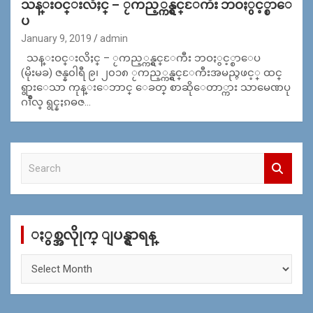
သန္းဝင္းလိႈင္ – ႂကည့္ကန္ရွင္ႄကီး ဘဝႏွင့္စာေ
ပ
January 9, 2019
admin
သန္းဝင္းလိႈင္ – ႂကည့္ကန္ရွင္ႄကီး ဘဝႏွင့္စာေပ
(မိုးမခ) ဇန္န၀ါရီ ၉၊ ၂၀၁၈ ႂကည့္ကန္ရွင္ႄကီးအမည္ႁဖင့္ ထင္
ရွားေသာ ကုန္းေဘာင္ ေခတ္ စာဆိုေတာ္ကား သာမေဏပု
ဂၢိဳလ္ ရွင္နႏၵဓဇ…
S
e
a
r
c
ႏွစ္အလိုုက္ ျပန္ရွာရန္
h
ႏွ
စ္
အ
လိုု