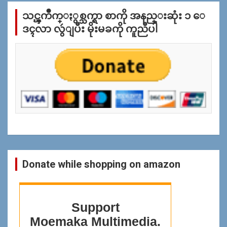
က္
သင္ၾကိဳက္ႏွစ္သက္ရာ စာကို အနည္းဆုံး ၁ ေ
ျ
ပ
ဒၚလာ လွဴျပီး မိုးမခကို ကူညီပါ
န္
ရွာ
ရန္
Donate while shopping on amazon