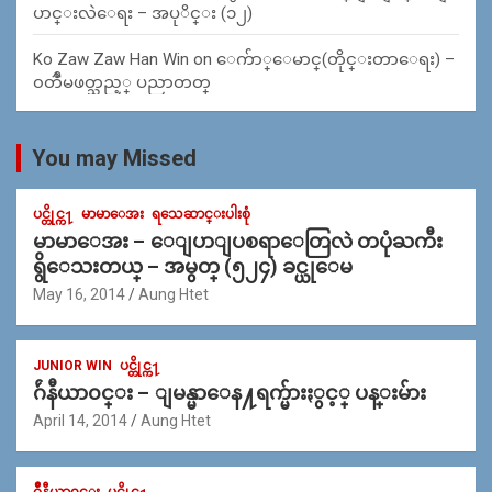
ပာင္းလဲေရး – အပုိင္း (၁၂)
Ko Zaw Zaw Han Win
on
ေက်ာ္ေမာင္(တိုင္းတာေရး) –
၀တၳဳမဖတ္သည့္ ပညာတတ္
You may Missed
ပင္တိုင္က႑
မာမာေအး
ရသေဆာင္းပါးစုံ
မာမာေအး – ေျပာျပစရာေတြလဲ တပုံႀကီး
ရွိေသးတယ္ – အမွတ္ (၅၂၄) ခင္ယုေမ
May 16, 2014
Aung Htet
JUNIOR WIN
ပင္တိုင္က႑
ဂ်ဴနီယာ၀င္း – ျမန္မာေန႔ရက္မ်ားႏွင့္ ပန္းမ်ား
April 14, 2014
Aung Htet
ဂ်ဳနီယာ၀င္း
ပင္တိုင္က႑