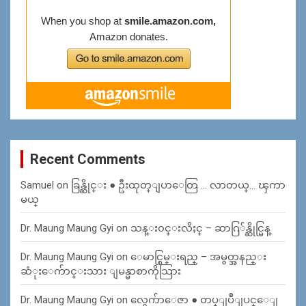
Recent Comments
Samuel
on
ခြန္ဆိုင္း ● ဦးထုတ္ျပာေတြ … လာတယ္… ၾကာ
မယ္
Dr. Maung Maung Gyi
on
သန္း၀င္းလိႈင္ – ဆာဂြ်န္ဆိုင္မြန္
Dr. Maung Maung Gyi
on
ေမာင္စြမ္းရည္ – အမွတ္အနည္း
ဆံုးေက်ာင္းသား ျမန္မာစာကိုသြား
Dr. Maung Maung Gyi
on
လွေက်ာေဇာ ● တပ္ျပဳျပင္ေျ