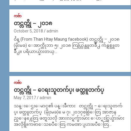
ကဗ်ာ
တင္လတ္ကို – ၂၀၁၈
October 5, 2018
admin
ဝႆန္ (From Than Htay Maung facebook) တင္လတ္ကို – ၂၀၁၈
(မိုးမခ) ေအာက္တိုဘာ ၅၊ ၂၀၁၈ ကြယ္လြန္သူတခ်ိဳ႕ က်န္ရစ္သူတ
ခ်ိဳ႕။ ပရိယာယ္မ်ားတယ္…
ကဗ်ာ
တင္လတ္ကို – ေရးသူတက်ပ္၊ ဖတ္သူတက်ပ္
May 7, 2017
admin
သန္းေဌးေမာင္၏ ပန္းခ်ီကား တင္လတ္ကို – ေရးသူတက်
ပ္၊ ဖတ္သူတက်ပ္ (မိုုးမခ) ေမ ၇၊ ၂၀၁၇စစ္ပြဲေတြ အာဇာန
ည္ေန႔ေတြ ဖတ္ရသလို အားလပ္ရက္မ်ားမ်ား ေပ်ာ္ရႊင္ဖြယ္မ်ားမ်ား
အလိုရွိ။ကဗ်ာေသၿပီေတြ ကမၻာျပားၿပီေတြ…