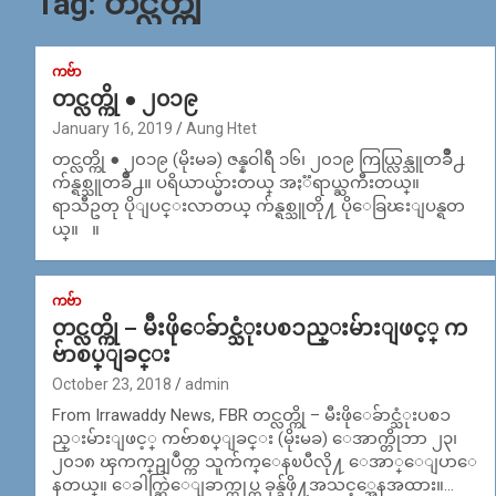
Tag:
တင္လတ္ကို
ကဗ်ာ
တင္လတ္ကို ● ၂၀၁၉
January 16, 2019
Aung Htet
တင္လတ္ကို ● ၂၀၁၉ (မိုးမခ) ဇန္နဝါရီ ၁၆၊ ၂၀၁၉ ကြယ္လြန္သူတခ်ဳိ႕
က်န္ရစ္သူတခ်ဳိ႕။ ပရိယာယ္မ်ားတယ္ အႏၱရာယ္ႀကီးတယ္။
ရာသီဥတု ပိုျပင္းလာတယ္ က်န္ရစ္သူတို႔ ပိုေခြၽးျပန္ရတ
ယ္။ ။
ကဗ်ာ
တင္လတ္ကို – မီးဖိုေခ်ာင္သံုးပစၥည္းမ်ားျဖင့္ က
ဗ်ာစပ္ျခင္း
October 23, 2018
admin
From Irrawaddy News, FBR တင္လတ္ကို – မီးဖိုေခ်ာင္သံုးပစၥ
ည္းမ်ားျဖင့္ ကဗ်ာစပ္ျခင္း (မိုးမခ) ေအာက္တိုဘာ ၂၃၊
၂၀၁၈ ၾကက္ဥျပဳတ္က သူက်က္ေနၿပီလို႔ ေအာ္ေျပာေ
နတယ္။ ေခါက္ဆြဲေျခာက္ထုပ္က ခုန္ခ်ဖို႔အသင့္အေနအထား။…