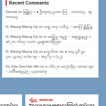
Recent Comments
Samuel
on
ခြန္ဆိုင္း ● ဦးထုတ္ျပာေတြ … လာတယ္… ၾ
ကာမယ္
Dr. Maung Maung Gyi
on
သန္း၀င္းလိႈင္ – ဆာဂြ်န္ဆိုင္မြန္
Dr. Maung Maung Gyi
on
ေမာင္စြမ္းရည္ – အမွတ္အနည္း
ဆံုးေက်ာင္းသား ျမန္မာစာကိုသြား
Dr. Maung Maung Gyi
on
လွေက်ာေဇာ ● တပ္ျပဳျပ
င္ေျပာင္းလဲေရး – အပုိင္း (၁၂)
Ko Zaw Zaw Han Win
on
ေက်ာ္ေမာင္(တိုင္းတာေရး)
– ၀တၳဳမဖတ္သည့္ ပညာတတ္
ပင္တိုင္က႑
မာမာေအး
္းသာပုုံျ
“ေျပာျပစရာေတြလဲ တပံုႀ