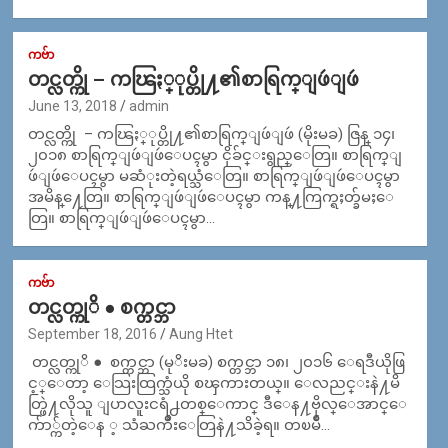
ကဗ်ာ
တင္လတ္ကို – ကၽြႏ္ုပ္တို႔၏စာရြက္ျဖဴျဖဴ
June 13, 2018
admin
တင္လတ္ကို – ကၽြႏ္ုပ္တို႔၏စာရြက္ျဖဴျဖဴ (မိုးမခ) ဇြန္ ၁၄၊
၂၀၁၈ စာရြက္ျဖဴျဖဴေပၚမွာ ငိုခ်င္းရွည္ေတြ။ စာရြက္ျ
ဖဴျဖဴေပၚမွာ မဆံုးတဲ့ရယ္သံေတြ။ စာရြက္ျဖဴျဖဴေပၚမွာ
အမိန္႔ေတြ။ စာရြက္ျဖဴျဖဴေပၚမွာ ကန္႔ကြက္ရႈတ္ခ်မႈေ
တြ။ စာရြက္ျဖဴျဖဴေပၚမွာ…
ကဗ်ာ
တင္လတ္ကုိ ● စက္တင္ဘာ
September 18, 2016
Aung Htet
တင္လတ္ကုိ ● စက္တင္ဘာ (မုိးမခ) စက္တင္ဘာ ၁၈၊ ၂၀၁၆ ေရဒီယိုဖြ
င့္ေတာ့ ေသြးထြက္သံယို စၾကားတယ္။ ေလညင္းနဲ႔မိ
တ္ဖြဲ႔လိုသူ ျပာလူးငရံ႕တစ္ေကာင္ ဒီေန႔ဗိုလ္ေအာင္ေ
က်ာ္က်တဲ့ေန ့ သံႀကိဳးေတြနဲ႔သိခဲ့ရ။ တၿမိဳ…