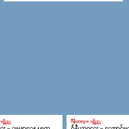
ပင္တိုင္က႑
ဂ်ဳနီယာ၀င္း
ပင္တိုင္က႑
င္း – ျမန္မာေန႔ရက္
ဂ်ဴနီယာ၀င္း – ေအာင္ခ်မ