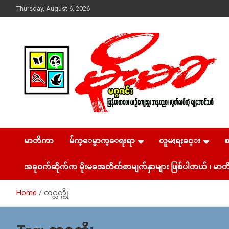
Skip
Thursday, August 6, 2026
to
content
USA – editors @ moemaka.net ((510) 854-6501)။ ရန္ကုန္ ဆက္သြ
MoeMaKa Burmese
ယ္ေရး – အမွတ္ ၂၅၄၊ ပထပ္၊ လမ္း ၄၀၊ ေက်ာက္တံတား၊ ရန္ကုန္။
(ဖုုံး – ၀၉ ၂၅၂ ၂၄၉ ၀၉၄ ၊ ၀၉ ၄၂၁ ၇၄၃ ၇၅၃ ၊ ၀၉ ၅၀၄ ၁၀ ၅၈)
မာတိကာ
မ်က္ေမွာက္ေရးရာ
လူမႈရႈခင္း
News & Media
ျဖန္႔ခ်ိေရး – ဆိပ္ကမ္းသာစာေပ – အမွတ္ ၁၃ / ၃၈ လမ္း။ ပ
လာဇာေစ်းသစ္ ။ ၀၉ ၇၈၆၈၃၇ ၃၀၅ / ၀၉ ၉၆၃၆၉၉၈၃၄
အခုဝက်ဆိုက်က မိုးမခအတိတ်စာမျက်နှာများ ဖြစ်ပါတယ် ၊ မာတိ
Home
တင္လတ္ကို