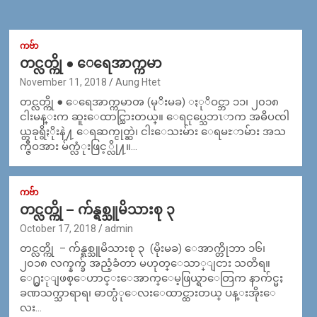
ကဗ်ာ
တင္လတ္ကို ● ေရေအာက္ကမာ
November 11, 2018
Aung Htet
တင္လတ္ကို ● ေရေအာက္ကမာၻ (မုိးမခ) ႏုိဝင္ဘာ ၁၁၊ ၂၀၁၈
ငါးမန္းက ဆူးေထာင္သြားတယ္။ ေရငုပ္သေဘၤာက အဓိပၸါ
ယ္တခုရွိႏိုးနဲ႔ ေရဆက္ငုတ္ဆဲ၊ ငါးေသးမ်ား ေရမႊာမ်ား အသ
က္ဇီဝအား မ်က္လံုးဖြင့္လို႔။…
ကဗ်ာ
တင္လတ္ကို – က်န္ရစ္သူမိသားစု ၃
October 17, 2018
admin
တင္လတ္ကို – က်န္ရစ္သူမိသားစု ၃ (မိုးမခ) ေအာက္တိုဘာ ၁၆၊
၂၀၁၈ လက္နက္ခ် အညံ့ခံတာ မဟုတ္ေသာ္ျငား သတိရ။
ေ႐ွးုျဖစ္ေဟာင္းေအာက္ေမ့ဖြယ္ရာေတြက နာက်င္မႈ
ခဏသက္သာရာရ၊ ဓာတ္ပံုေလးေထာင္ထားတယ္ ပန္းအိုးေ
လး…