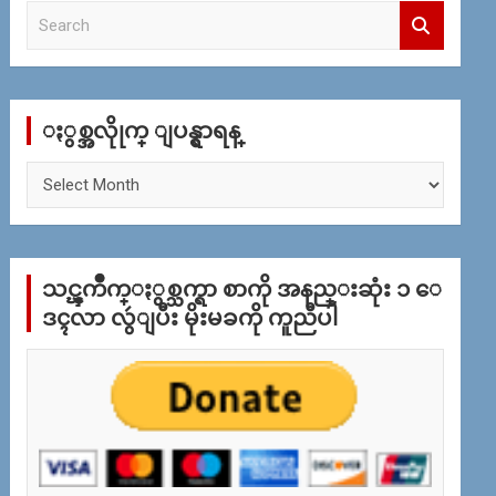
S
e
a
r
c
ႏွစ္အလိုုက္ ျပန္ရွာရန္
h
ႏွ
စ္
အ
လိုု
က္
သင္ၾကိဳက္ႏွစ္သက္ရာ စာကို အနည္းဆုံး ၁ ေ
ျ
ပ
ဒၚလာ လွဴျပီး မိုးမခကို ကူညီပါ
န္
ရွာ
ရန္