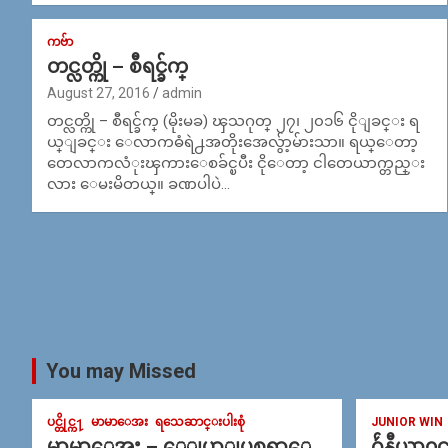
ကဗ်ာ
တင္လတ္ကို – စီရင္ခ်က္
August 27, 2016
admin
တင္လတ္ကို – စီရင္ခ်က္ (မိုးမခ) ၾသဂုတ္ ၂၇၊ ၂၀၁၆ ငိုျခင္း ရ
ယ္ျခင္း ေလာကဓံရဲ႕အတိုးအေလွ်ာ့မ်ားသာ။ ရယ္ေတာ့
တေလာကလံုးၾကားေစခ်င္ၿပီး ငိုေတာ့ ငါတေယာက္တည္း
လား ေမးမိတယ္။ ခဏပါပဲ…
You may Missed
ပင္တိုင္က႑
မာမာေအး
ရသေဆာင္းပါးစုံ
JUNIOR WIN
မာမာေအး – ေျပာျပစရာေ
ဂ်ဴနီယာ၀