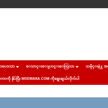
စာပေဒသာ
ေသာင္းေျပာင္းေထြလာ
သမိုင္းနဲ႔ အ
ကာကို နှိပ်ပြီး MOEMAKA.COM ကိုရွေးချယ်လိုက်ပါ