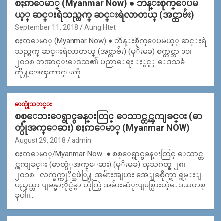
စႏၵာေမာ္ (Myanmar Now) ● ဘိန္းစိုက္ေပမ
ယ့္ ဆင္းရဲသည္ထက္ ဆင္းရဲလာတယ္ (အင္တာဗ်ဴး)
September 11, 2018
Aung Htet
စႏၵာေမာ္ (Myanmar Now) ● ဘိန္းစိုက္ေပမယ့္ ဆင္းရဲ
သည္ထက္ ဆင္းရဲလာတယ္ (အင္တာဗ်ဴး) (မုိးမခ) စက္တင္ဘာ ၁၁၊
၂၀၁၈ တအာင္းေဒသ၏ ပညာေရး ႏွင့္ ေဒသခံ
တို႔အေၾကာင္းကို…
ဓာတ္ပုံသတင္း
စစ္ေဘးေရွာင္စခန္းတြင္ ေသာင္တင္ၾကျခင္း (ဓာ
တ္ပုံအက္ေဆး) စႏၵာေမာ္ (Myanmar NOW)
August 29, 2018
admin
စႏၵာေမာ္/Myanmar Now ● စစ္ေရွာင္စခန္းတြင္ ေသာင္တ
င္ၾကျခင္း (ဓာတ္ပံုအက္ေဆး) (မုိးမခ) ၾသဂတ္စ္ ၂၈၊
၂၀၁၈ လက္နက္ကုိင္အဖဲြ႔ အမ်ားအျပား အေျခစိုက္ရာ ရွမ္းျ
ပည္နယ္ဟာ ျမန္မာႏိုင္ငံမွာ တိုက္ပြဲ အမ်ားဆံုးျဖစ္ပြားတဲ့ေဒသတစ္
ခုပါ။…