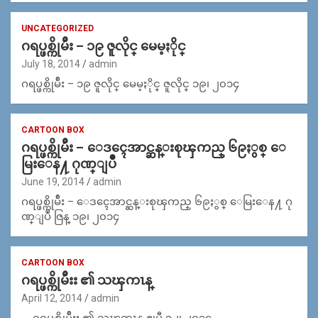
UNCATEGORIZED
ဂရပ္ဖစ္ကိုမ်ဴိး – ၁၉ ဇူလိုင္ မေမ့ႏိုင္
July 18, 2014
admin
ဂရပ္ဖစ္ကိုမ်ဴိး – ၁၉ ဇူလိုင္ မေမ့ႏိုင္ ဇူလိုင္ ၁၉၊ ၂၀၁၄
CARTOON BOX
ဂရပ္ဖစ္ကိုမ်ဴိး – ေဒၚေအာင္ဆန္းစုၾကည္ ၆၉ႏွစ္ ေ
မြးေန႔ ဂုဏ္ျပဳ
June 19, 2014
admin
ဂရပ္ဖစ္ကိုမ်ဴိး – ေဒၚေအာင္ဆန္းစုၾကည္ ၆၉ႏွစ္ ေမြးေန႔ ဂု
ဏ္ျပဳ ဇြန္ ၁၉၊ ၂၀၁၄
CARTOON BOX
ဂရပ္ဖစ္ကိုမ်ဴိးး ၏ သၾကၤန္
April 12, 2014
admin
ဂရပ္ဖစ္ကိုမ်ဴိးး ၏ သၾကၤန္ ဧျပီ ၁၂၊ ၂၀၁၄