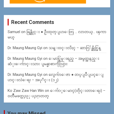
Recent Comments
Samuel
on
ခြန္ဆိုင္း ● ဦးထုတ္ျပာေတြ … လာတယ္… ၾကာ
မယ္
Dr. Maung Maung Gyi
on
သန္း၀င္းလိႈင္ – ဆာဂြ်န္ဆိုင္မြန္
Dr. Maung Maung Gyi
on
ေမာင္စြမ္းရည္ – အမွတ္အနည္း
ဆံုးေက်ာင္းသား ျမန္မာစာကိုသြား
Dr. Maung Maung Gyi
on
လွေက်ာေဇာ ● တပ္ျပဳျပင္ေျ
ပာင္းလဲေရး – အပုိင္း (၁၂)
Ko Zaw Zaw Han Win
on
ေက်ာ္ေမာင္(တိုင္းတာေရး) –
၀တၳဳမဖတ္သည့္ ပညာတတ္
You may Missed