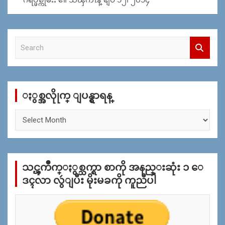
S
e
a
r
c
ႏွစ္အလိုုက္ ျပန္ရွာရန္
h
ႏွ
စ္
အ
လိုု
က္
သင္ၾကိဳက္ႏွစ္သက္ရာ စာကို အနည္းဆုံး ၁ ေ
ျ
ပ
ဒၚလာ လွဴျပီး မိုးမခကို ကူညီပါ
န္
ရွာ
ရန္