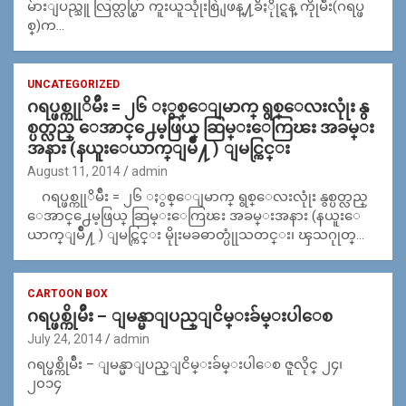
မ်ားျပည္သူ လြတ္လပ္စြာ ကူးယူသုုံးစြဲ ျဖန္႔ခ်ိႏိုုင္ရန္ ကိုုမ်ဴိး(ဂရပ္ဖ
စ္)က…
UNCATEGORIZED
ဂရပ္ဖစ္ကုုိမ်ဴိး = ၂၆ ႏွစ္ေျမာက္ ရွစ္ေလးလုုံး နွ
စ္ပတ္လည္ ေအာင္႕ေမ့ဖြယ္ ဆြမ္းေကြၽး အခမ္း
အနား (နယူးေယာက္ျမိဳ႔ ) ျမင္ကြင္း
August 11, 2014
admin
ဂရပ္ဖစ္ကုုိမ်ဴိး = ၂၆ ႏွစ္ေျမာက္ ရွစ္ေလးလုုံး နွစ္ပတ္လည္
ေအာင္႕ေမ့ဖြယ္ ဆြမ္းေကြၽး အခမ္းအနား (နယူးေ
ယာက္ျမိဳ႔ ) ျမင္ကြင္း မိုုးမခဓာတ္ပုုံသတင္း၊ ၾသဂုုတ္…
CARTOON BOX
ဂရပ္ဖစ္ကိုမ်ဴိး – ျမန္မာျပည္ျငိမ္းခ်မ္းပါေစ
July 24, 2014
admin
ဂရပ္ဖစ္ကိုမ်ဴိး – ျမန္မာျပည္ျငိမ္းခ်မ္းပါေစ ဇူလိုင္ ၂၄၊
၂၀၁၄