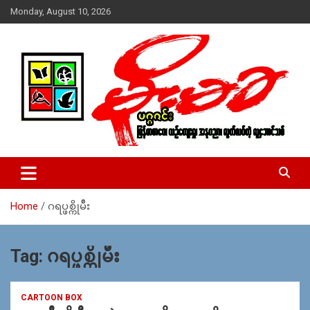
Skip
Monday, August 10, 2026
to
content
USA – editors @ moemaka.net ((510) 854-6501)။ ရန္ကုန္ ဆက္သြ
MoeMaKa Burmese News &
ယ္ေရး – အမွတ္ ၂၅၄၊ ပထပ္၊ လမ္း ၄၀၊ ေက်ာက္တံတား၊ ရန္ကုန္။
Media
(ဖုုံး – ၀၉ ၂၅၂ ၂၄၉ ၀၉၄ ၊ ၀၉ ၄၂၁ ၇၄၃ ၇၅၃ ၊ ၀၉ ၅၀၄ ၁၀ ၅၈) ျ
ဖန္႔ခ်ိေရး – ဆိပ္ကမ္းသာစာေပ – အမွတ္ ၁၃ / ၃၈ လမ္း။ ပလာ
Home
ဂရပ္ဖစ္ကိုမ်ဴိး
ဇာေစ်းသစ္ ။ ၀၉ ၇၈၆၈၃၇ ၃၀၅ / ၀၉ ၉၆၃၆၉၉၈၃၄
Tag:
ဂရပ္ဖစ္ကိုမ်ဴိး
CARTOON BOX