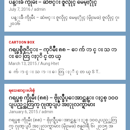
ပန္းခ်ီ ကိုုမ်ဴိး – ဆဲဗင္း ဇူလိုုင္ မေမ့ႏိုုင္
July 7, 2016
admin
ပန္းခ်ီ ကိုုမ်ဴိး – ဆဲဗင္း ဇူလိုုင္ မေမ့ႏိုုင္ (မိုုးမခ) ဇူလိုုင္ ၇၊
၂၀၁၆
CARTOON BOX
ဂရပ္ဖစ္ဒီဇုိင္း – ကုိမ်ဳိး ၈၈ – ေ က် ာ င္ း သ ာ
း ေ တြ ႏုိ င္ တ ယ္
March 13, 2015
Aung Htet
ေ က် ာ င္ း သ ာ း ေ တြ ႏုိ င္ တ ယ္ S T…
ရသေဆာင္းပါးစုံ
ဂရပ္ဖစ္ ကိုုမ်ဴိး (၈၈) – ဗိုုလ္ခ်ဳပ္ေအာင္ဆန္း ႏွစ္ ၁၀၀
ျပည့္အတြက္ ဂုုဏ္ျပဳ အႏုုလက္ရာမ်ား
January 6, 2015
admin
ဂရပ္ဖစ္ ကိုုမ်ဴိး (၈၈) – ဗိုုလ္ခ်ဳပ္ေအာင္ဆန္း ႏွစ္ ၁၀၀ ျပည့္အတြ
က္ ဂုုဏ္ျပဳ အႏုုလက္ရာမ်ား (မိုုးမခ) ဇန္န၀ါရီ ၆၊ ၂၀၁၅ အ