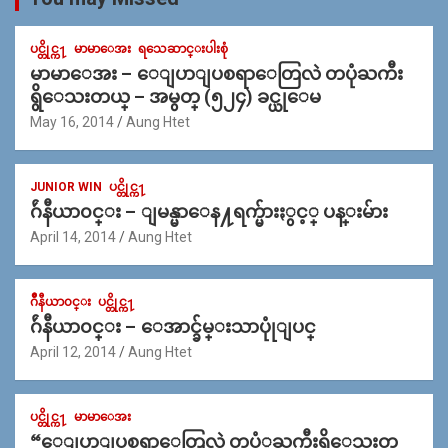
ပင္တိုင္က႑
မာမာေအး
ရသေဆာင္းပါးစုံ
မာမာေအး – ေျပာျပစရာေတြလဲ တပုံႀကီး
ရွိေသးတယ္ – အမွတ္ (၅၂၄) ခင္ယုေမ
May 16, 2014
Aung Htet
JUNIOR WIN
ပင္တိုင္က႑
ဂ်ဴနီယာ၀င္း – ျမန္မာေန႔ရက္မ်ားႏွင့္ ပန္းမ်ား
April 14, 2014
Aung Htet
ဂ်ဳနီယာ၀င္း
ပင္တိုင္က႑
ဂ်ဴနီယာ၀င္း – ေအာင္ခ်မ္းသာပုုံျပင္
April 12, 2014
Aung Htet
ပင္တိုင္က႑
မာမာေအး
“ေျပာျပစရာေတြလဲ တပံုႀကီးရိွေသးတ