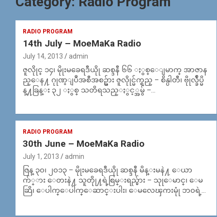
Category:
Radio Program
RADIO PROGRAM
14th July – MoeMaKa Radio
July 14, 2013
admin
ဇူလိုုင္ ၁၄၊ မိုုးမခေရဒီယိုု ဆစ္ဒနီ ၆၆ ႏွစ္ေျမာက္ အာဇာန
ည္ေန႔ ဂုုဏ္ျပဳအစီအစဥ္မ်ား ဇူလိုုင္မ်က္ရည္ – စိန္ပါတီ၊ ဗိုုလ္ခ်ဳပ္မိ
န္႔ခြန္း ၃၂ ႏွစ္ သတိရသည္ႏွင့္အမွ် –…
RADIO PROGRAM
30th June – MoeMaKa Radio
July 1, 2013
admin
ဇြန္ ၃၀၊ ၂၀၁၃ – မိုုးမခေရဒီယိုု ဆစ္ဒနီ မိန္းမနဲ႔ ေယာ
က်္ား ေတးနဲ႔ သူတိုု႔ရဲ့စြမ္းရည္မ်ား – သုုေမာင္၊ ေမ
ဆြိ၊ ေပါက္ေပါက္ေဆာင္းပါး၊ ေမလေၾကးမုုံ ဘ၀ရဲ့…