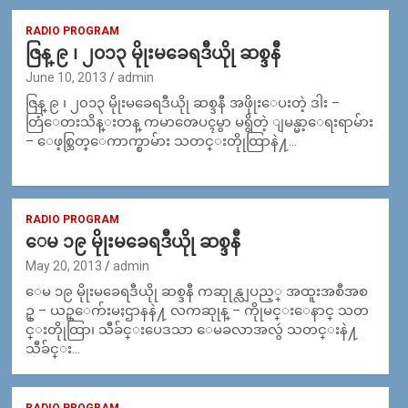
RADIO PROGRAM
ဇြန္ ၉ ၊ ၂၀၁၃ မိုုးမခေရဒီယိုု ဆစ္ဒနီ
June 10, 2013
admin
ဇြန္ ၉ ၊ ၂၀၁၃ မိုုးမခေရဒီယိုု ဆစ္ဒနီ အဖိုုးေပးတဲ့ ဒါး –
တြံေတးသိန္းတန္ ကမာၻေပၚမွာ မရွိတဲ့ ျမန္မာ့ေရးရာမ်ား
– ေဖ့စ္ဘြတ္ေကာက္စာမ်ား သတင္းတိုုထြာနဲ႔…
RADIO PROGRAM
ေမ ၁၉ မိုုးမခေရဒီယိုု ဆစ္ဒနီ
May 20, 2013
admin
ေမ ၁၉ မိုုးမခေရဒီယိုု ဆစ္ဒနီ ကဆုုန္လျပည့္ အထူးအစီအစ
ဥ္ – ယဥ္ေက်းမႈဌာနနဲ႔ လကဆုုန္ – ကိုုမင္းေနာင္ သတ
င္းတိုုထြာ၊ သီခ်င္းပေဒသာ ေမခလာအလွဴ သတင္းနဲ႔
သီခ်င္း…