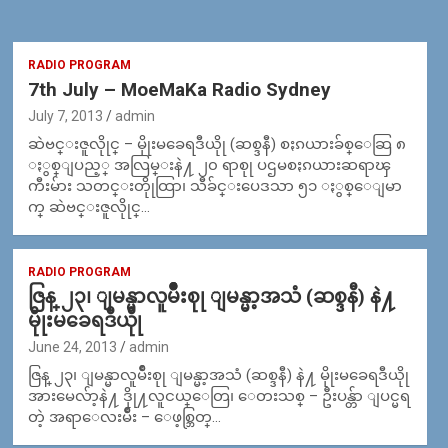
RADIO PROGRAM
7th July – MoeMaKa Radio Sydney
July 7, 2013
admin
ဆဲဗင္းဇူလိုုင္ – မိုုးမခေရဒီယိုု (ဆစ္ဒနီ) စႏၵယားခ်စ္ေဆြ ၈
ႏွစ္ျပည့္ အလြမ္းနဲ႔ ၂၀ ရာစုု ပဌမစႏၵယားဆရာၾ
ကီးမ်ား သတင္းတိုုထြာ၊ သီခ်င္းပေဒသာ ၅၁ ႏွစ္ေျမာ
က္ ဆဲဗင္းဇူလိုုင္…
RADIO PROGRAM
ဇြန္ ၂၃၊ ျမန္မာလူမ်ဳိးစုု ျမန္မာ့အသံ (ဆစ္ဒနီ) နဲ႔
မိုုးမခေရဒီယိုု
June 24, 2013
admin
ဇြန္ ၂၃၊ ျမန္မာလူမ်ဳိးစုု ျမန္မာ့အသံ (ဆစ္ဒနီ) နဲ႔ မိုုးမခေရဒီယိုု
အားမေလ်ာ့နဲ႔ ဒိုု႔လူငယ္ေတြ၊ ေတးသစ္ – ဦးပန္တ်ာ ျပင္မရ
တဲ့ အရာေလးမ်ဳိး – ေဖ့စ္ဘြတ္…