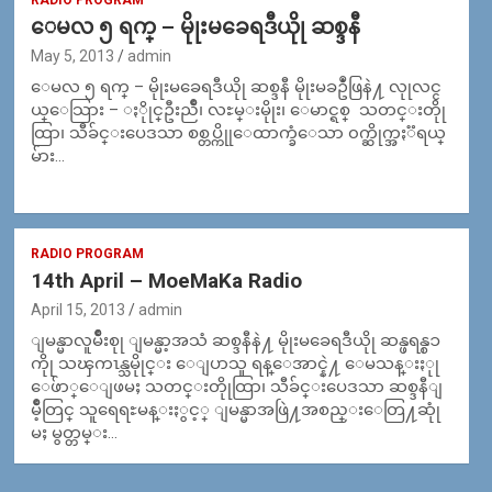
RADIO PROGRAM
ေမလ ၅ ရက္ – မိုုးမခေရဒီယိုု ဆစ္ဒနီ
May 5, 2013
admin
ေမလ ၅ ရက္ – မိုုးမခေရဒီယိုု ဆစ္ဒနီ မိုုးမခဥဳံဖြနဲ႔ လုုလင္င
ယ္ေသြား – ႏိုုင္ဦးညိဳ၊ လႊမ္းမိုုး၊ ေမာင္ရစ္ သတင္းတိုု
ထြာ၊ သီခ်င္းပေဒသာ စစ္တပ္ကိုုေထာက္ခံေသာ ၀က္ဆိုက္အႏၱရယ္
မ်ား…
RADIO PROGRAM
14th April – MoeMaKa Radio
April 15, 2013
admin
ျမန္မာလူမ်ဳိးစုု ျမန္မာ့အသံ ဆစ္ဒနီနဲ႔ မိုုးမခေရဒီယိုု ဆန္ဖရန္စၥ
ကိုု သၾကၤန္သမိုုင္း ေျပာသူ ရန္ေအာင္နဲ႔ ေမသန္းႏုု
ေဖ်ာ္ေျဖမႈ သတင္းတိုုထြာ၊ သီခ်င္းပေဒသာ ဆစ္ဒနီျ
မိဳ့တြင္ သူရေရႊမန္းႏွင့္ ျမန္မာအဖြဲ႔အစည္းေတြ႔ဆုုံ
မႈ မွတ္တမ္း…