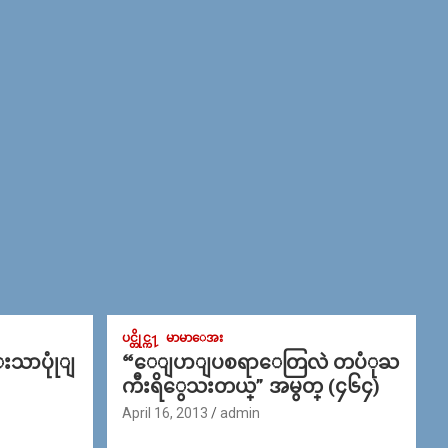
ပင္တိုင္က႑
မာမာေအး
္းသာပုုံျ
“ေျပာျပစရာေတြလဲ တပံုႀ
ကီးရိွေသးတယ္” အမွတ္ (၄၆၄)
April 16, 2013
admin