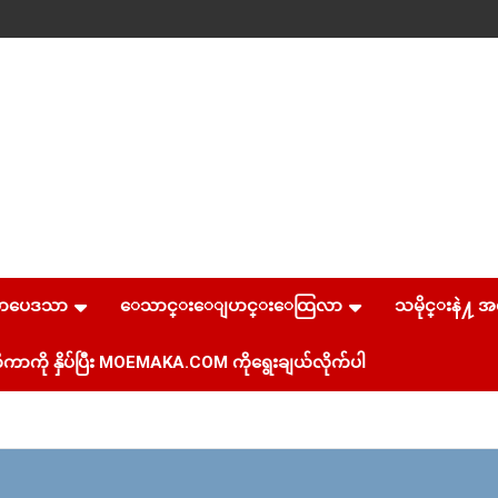
စာပေဒသာ
ေသာင္းေျပာင္းေထြလာ
သမိုင္းနဲ႔ အ
ကာကို နှိပ်ပြီး MOEMAKA.COM ကိုရွေးချယ်လိုက်ပါ