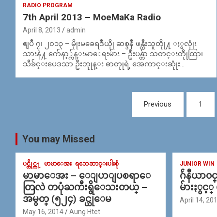
RADIO PROGRAM
7th April 2013 – MoeMaKa Radio
April 8, 2013
admin
ဧျပီ ၇၊ ၂၀၁၃ – မိုုးမခေရဒီယိုု ဆစ္ဒနီ ဖန္တီးသူတိုု႔ ႏွလုုံး
သားနဲ႔ က်ေနာ့္က်န္းမာေရးမ်ား – ဦးပန္တ်ာ သတင္းတိုုထြာ၊
သီခ်င္းပေဒသာ ဦးဘုုန္း ဓာတုုရဲ့ အေကာင္းဆုုံး…
Posts
Previous
1
navigation
You may Missed
ပင္တိုင္က႑
မာမာေအး
ရသေဆာင္းပါးစုံ
JUNIOR WIN
မာမာေအး – ေျပာျပစရာေ
ဂ်ဴနီယာ၀
တြလဲ တပုံႀကီးရွိေသးတယ္ –
မ်ားႏွင့္
အမွတ္ (၅၂၄) ခင္ယုေမ
April 14, 20
May 16, 2014
Aung Htet