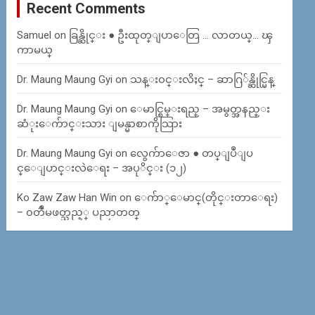
Recent Comments
Samuel
on
ခြန္ဆိုင္း ● ဦးထုတ္ျပာေတြ … လာတယ္… ၾ
ကာမယ္
Dr. Maung Maung Gyi
on
သန္း၀င္းလိႈင္ – ဆာဂြ်န္ဆိုင္မြန္
Dr. Maung Maung Gyi
on
ေမာင္စြမ္းရည္ – အမွတ္အနည္း
ဆံုးေက်ာင္းသား ျမန္မာစာကိုသြား
Dr. Maung Maung Gyi
on
လွေက်ာေဇာ ● တပ္ျပဳျပ
င္ေျပာင္းလဲေရး – အပုိင္း (၁၂)
Ko Zaw Zaw Han Win
on
ေက်ာ္ေမာင္(တိုင္းတာေရး)
– ၀တၳဳမဖတ္သည့္ ပညာတတ္