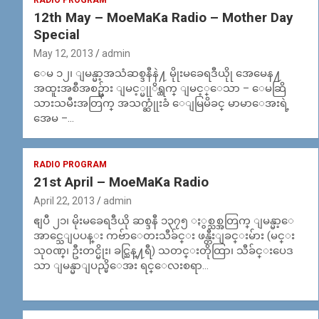
RADIO PROGRAM
12th May – MoeMaKa Radio – Mother Day
Special
May 12, 2013
admin
ေမ ၁၂၊ ျမန္မာ့အသံဆစ္ဒနီနဲ႔ မိုုးမခေရဒီယိုု အေမေန႔
အထူးအစီအစဥ္မ်ား ျမင့္မုုိရ္ထက္ ျမင့္ေသာ – ေမဆြိ
သားသမီးအတြက္ အသက္ဆုုံးခံ ေျမြမိခင္ မာမာေအးရဲ့
အေမ –…
RADIO PROGRAM
21st April – MoeMaKa Radio
April 22, 2013
admin
ဧျပီ ၂၁၊ မိုးမခေရဒီယို ဆစ္ဒနီ ၁၃၇၅ ႏွစ္သစ္အတြက္ ျမန္မာ့ေ
အာင္သေျပပန္း ကဗ်ာေတးသီခ်င္း ဖန္တီးျခင္းမ်ား (မင္း
သု၀ဏ္၊ ဦးတင္မိုး၊ ခင္ညြန္႔ရီ) သတင္းတိုထြာ၊ သီခ်င္းပေဒ
သာ ျမန္မာျပည္မိေအး ရင္ေလးစရာ…