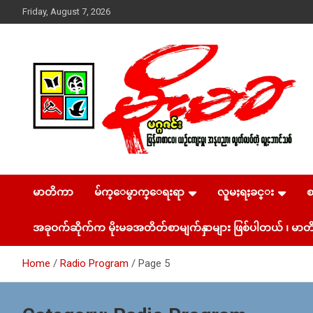
Skip
Friday, August 7, 2026
to
content
USA – editors @ moemaka.net ((510) 854-6501)။ ရန္ကုန္ ဆက္သြ
MoeMaKa Burmese
ယ္ေရး – အမွတ္ ၂၅၄၊ ပထပ္၊ လမ္း ၄၀၊ ေက်ာက္တံတား၊ ရန္ကုန္။
(ဖုုံး – ၀၉ ၂၅၂ ၂၄၉ ၀၉၄ ၊ ၀၉ ၄၂၁ ၇၄၃ ၇၅၃ ၊ ၀၉ ၅၀၄ ၁၀ ၅၈)
မာတိကာ
မ်က္ေမွာက္ေရးရာ
လူမႈရႈခင္း
News & Media
ျဖန္႔ခ်ိေရး – ဆိပ္ကမ္းသာစာေပ – အမွတ္ ၁၃ / ၃၈ လမ္း။ ပ
လာဇာေစ်းသစ္ ။ ၀၉ ၇၈၆၈၃၇ ၃၀၅ / ၀၉ ၉၆၃၆၉၉၈၃၄
အခုဝက်ဆိုက်က မိုးမခအတိတ်စာမျက်နှာများ ဖြစ်ပါတယ် ၊ မာတိ
Home
Radio Program
Page 5