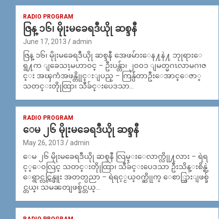
RADIO PROGRAM
ဇြန္ ၁၆၊ မိုုးမခေရဒီယိုု ဆစ္ဒနီ
June 17, 2013
admin
ဇြန္ ၁၆၊ မိုုးမခေရဒီယိုု ဆစ္ဒနီ အေဖမ်ားေန႔နဲ႔ ဘုုရားေ
ရွ႔က ျခေသၤ့မဟာ၀င္ – ဦးပန္တ်ာ၊ ၂၀၀၁ ျမတ္မဂၤလာမဂၢဇ
င္း အၾကံအဖန္တိုုင္းျပည္ – ကြန္ပ်ဴတာဦးေအာင္ေဇာ္
သတင္းတိုုထြာ၊ သီခ်င္းပေဒသာ…
RADIO PROGRAM
ေမ ၂၆ မိုုးမခေရဒီယိုု ဆစ္ဒနီ
May 26, 2013
admin
ေမ ၂၆ မိုုးမခေရဒီယိုု ဆစ္ဒနီ လြမ္းေလာက္လိုု႔လား – ရဲရ
င့္ေ၀လြင္ သတင္းတိုုထြာ၊ သီခ်င္းပေဒသာ ဦးသိန္းစိန္ရဲ့
ေရွာင္လင္ကြန္ဖူး အတတ္ပညာ – ရဲရင့္ငယ္၀က္ဆိုုက္ ေစာ္ဘြားျဖစ္ခ်
င္တယ္၊ သမၼတျဖစ္ခ်င္တယ္…