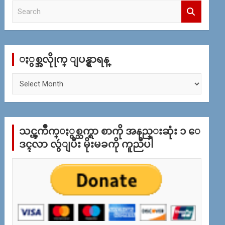
S
e
a
r
c
ႏွစ္အလိုုက္ ျပန္ရွာရန္
h
ႏွ
စ္
အ
လိုု
က္
သင္ၾကိဳက္ႏွစ္သက္ရာ စာကို အနည္းဆုံး ၁ ေ
ျ
ပ
ဒၚလာ လွဴျပီး မိုးမခကို ကူညီပါ
န္
ရွာ
ရန္