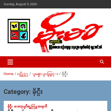
Skip
Sunday, August 9, 2026
to
content
USA – editors @ moemaka.net ((510) 854-6501)။ ရန္ကုန္ ဆက္သြ
MoeMaKa Burmese News &
ယ္ေရး – အမွတ္ ၂၅၄၊ ပထပ္၊ လမ္း ၄၀၊ ေက်ာက္တံတား၊ ရန္ကုန္။
Media
(ဖုုံး – ၀၉ ၂၅၂ ၂၄၉ ၀၉၄ ၊ ၀၉ ၄၂၁ ၇၄၃ ၇၅၃ ၊ ၀၉ ၅၀၄ ၁၀ ၅၈) ျ
ဖန္႔ခ်ိေရး – ဆိပ္ကမ္းသာစာေပ – အမွတ္ ၁၃ / ၃၈ လမ္း။ ပလာ
Home
ပင္တိုင္က႑
ျမန္မာျပည္တြင္း
ခိုင္မ်ဴိး
ဇာေစ်းသစ္ ။ ၀၉ ၇၈၆၈၃၇ ၃၀၅ / ၀၉ ၉၆၃၆၉၉၈၃၄
Category:
ခိုင္မ်ဴိး
ခိုင္မ်ဴိး
ေခတ္ျပိဳင္အေတြ႔အၾကဳံ