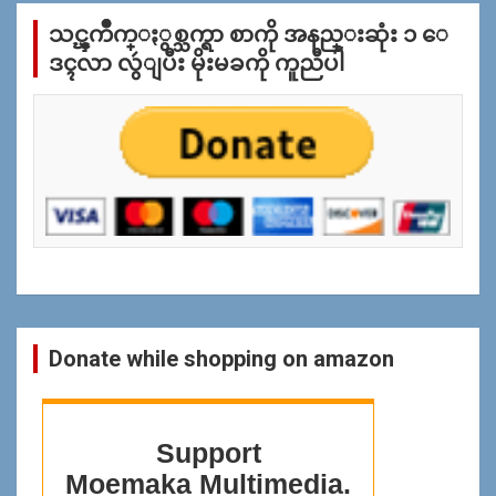
က္
သင္ၾကိဳက္ႏွစ္သက္ရာ စာကို အနည္းဆုံး ၁ ေ
ျ
ပ
ဒၚလာ လွဴျပီး မိုးမခကို ကူညီပါ
န္
ရွာ
ရန္
Donate while shopping on amazon