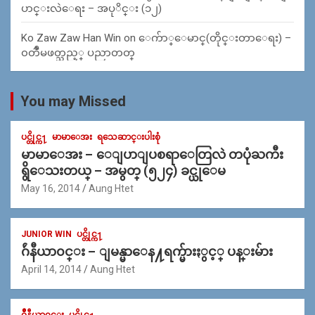
ပာင္းလဲေရး – အပုိင္း (၁၂)
Ko Zaw Zaw Han Win
on
ေက်ာ္ေမာင္(တိုင္းတာေရး) –
၀တၳဳမဖတ္သည့္ ပညာတတ္
You may Missed
ပင္တိုင္က႑
မာမာေအး
ရသေဆာင္းပါးစုံ
မာမာေအး – ေျပာျပစရာေတြလဲ တပုံႀကီး
ရွိေသးတယ္ – အမွတ္ (၅၂၄) ခင္ယုေမ
May 16, 2014
Aung Htet
JUNIOR WIN
ပင္တိုင္က႑
ဂ်ဴနီယာ၀င္း – ျမန္မာေန႔ရက္မ်ားႏွင့္ ပန္းမ်ား
April 14, 2014
Aung Htet
ဂ်ဳနီယာ၀င္း
ပင္တိုင္က႑