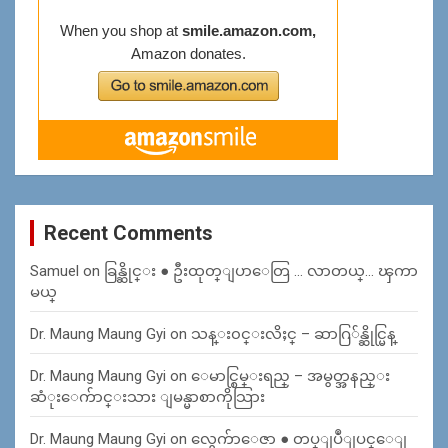
Recent Comments
Samuel
on
ခြန္ဆိုင္း ● ဦးထုတ္ျပာေတြ … လာတယ္… ၾကာ
မယ္
Dr. Maung Maung Gyi
on
သန္း၀င္းလိႈင္ – ဆာဂြ်န္ဆိုင္မြန္
Dr. Maung Maung Gyi
on
ေမာင္စြမ္းရည္ – အမွတ္အနည္း
ဆံုးေက်ာင္းသား ျမန္မာစာကိုသြား
Dr. Maung Maung Gyi
on
လွေက်ာေဇာ ● တပ္ျပဳျပင္ေျ