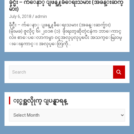
ခိုင္မ်ဴိး – က်​​ေနာ္ ​ျဖန္​႔ခ်ိ​ေရးသမား (အခန္းဆက္
မ်ား)
July 6, 2018
admin
ခိုင္မ်ဴိး – က်​​ေနာ္ ​ျဖန္​႔ခ်ိ​ေရးသမား (အခန္းဆက္မ်ား)
(မိုးမခ) ဇူလိုင္ ၆၊ ၂၀၁၈ (၁) ဖိုးရႈတ္​ဆိုတဲ့ငနဲက ဘာ​ေကာင္​
လဲ။ စာ​ေပ​ေလာကမွာ ဝင္​အလုပ္​လုပ္​ၿပီး အသက္​​ေမြးဝမ္​
း​ေၾကာင္​း အလုပ္​​ေတြကို…
S
e
a
r
c
ႏွစ္အလိုုက္ ျပန္ရွာရန္
h
ႏွ
စ္
အ
လိုု