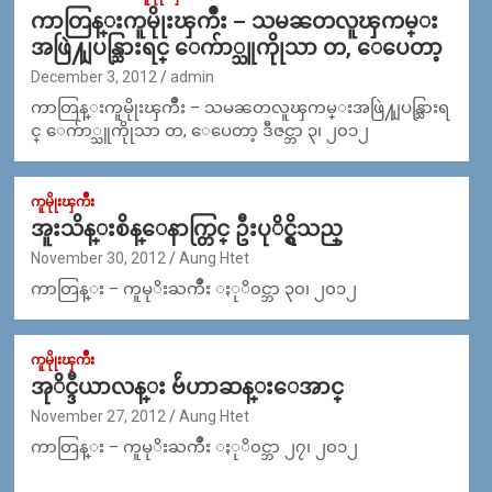
ကာတြန္းကူမိုုးၾကိဳး – သမၼတလူၾကမ္း
အဖြဲ႔ျပန္သြားရင္ ေက်ာ္သူကိုုသာ တ, ေပေတာ့
December 3, 2012
admin
ကာတြန္းကူမိုုးၾကိဳး – သမၼတလူၾကမ္းအဖြဲ႔ျပန္သြားရ
င္ ေက်ာ္သူကိုုသာ တ, ေပေတာ့ ဒီဇင္ဘာ ၃၊ ၂၀၁၂
ကူမိုုးၾကိဳး
အူးသိန္းစိန္ေနာက္တြင္ ဦးပုိင္ရွိသည္
November 30, 2012
Aung Htet
ကာတြန္း – ကူမုိးႀကိဳး ႏုိ၀င္ဘာ ၃၀၊ ၂၀၁၂
ကူမိုုးၾကိဳး
အုိင္ဒီယာလန္း ဗ်ဴဟာဆန္းေအာင္
November 27, 2012
Aung Htet
ကာတြန္း – ကူမုိးႀကိဳး ႏုိ၀င္ဘာ ၂၇၊ ၂၀၁၂