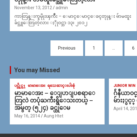
November 13, 2012
admin
ကာတြန္းကူမိုုးၾကိဳး – ေမာင္ေမာင္ေခၚတုုန္း ဗ်ာမထူး
ခ်င္သူေတြတဲ့လား ႏိုု၀င္ဘာ ၁၃၊ ၂၀၁၂
Posts
Previous
1
…
6
navigation
You may Missed
ပင္တိုင္က႑
မာမာေအး
ရသေဆာင္းပါးစုံ
JUNIOR WIN
မာမာေအး – ေျပာျပစရာေ
ဂ်ဴနီယာ၀
တြလဲ တပုံႀကီးရွိေသးတယ္ –
မ်ားႏွင့္
အမွတ္ (၅၂၄) ခင္ယုေမ
April 14, 20
May 16, 2014
Aung Htet