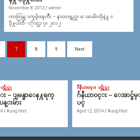
November 8, 2012
admin
ကာတြန္းကူမိုးၾကိဳး – နာတာရွည္၊ ေဆးမီးတိုနဲ႔ င
ဒို႔ပါတီ ႏို၀င္ဘာ ၇၊ ၂၀၁၂
7
8
9
Next
ပင္တိုင္က႑
ဂ်ဳနီယာ၀င္း
ပင္တိုင္က႑
င္း – ျမန္မာေန႔ရက္
ဂ်ဴနီယာ၀င္း – ေအာင္ခ်မ
 ပန္းမ်ား
ပင္
14
Aung Htet
April 12, 2014
Aung Htet