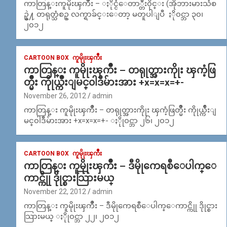
ကာတြန္းကူမိုးၾကိဳး – ႏိုင္ငံေတာ္တီး၀ိုင္း (အိုဘားမားသံစ
ဥ္နဲ႔ တရုတ္သံစဥ္ လက္ရာခ်င္းေတာ့ မတူပါျပီ ႏို၀င္ဘာ ၃၀၊
၂၀၁၂
CARTOON BOX
ကူမိုုးၾကိဳး
ကာတြန္း ကူမိုုးၾကိဳး – တရုုတ္အားကိုုး ၾကံ့ဖြ
တ္မ်ဳိး ကိုုယ္က်ဳိးျမင္၀ါဒီမ်ားအား +x=x=x=+-
November 26, 2012
admin
ကာတြန္း ကူမိုုးၾကိဳး – တရုုတ္အားကိုုး ၾကံ့ဖြတ္မ်ဳိး ကိုုယ္က်ဳိးျ
မင္၀ါဒီမ်ားအား +x=x=x=+- ႏိုု၀င္ဘာ ၂၆၊ ၂၀၁၂
CARTOON BOX
ကူမိုုးၾကိဳး
ကာတြန္း ကူမိုုးၾကိဳး – ဒီမိုုကေရစီေပါက္ေ
ကာင္ကိုု ဒိုုင္စားသြားမယ္
November 22, 2012
admin
ကာတြန္း ကူမိုုးၾကိဳး – ဒီမိုုကေရစီေပါက္ေကာင္ကိုု ဒိုုင္စား
သြားမယ္ ႏိုု၀င္ဘာ ၂၂၊ ၂၀၁၂