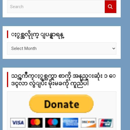
S
e
a
r
c
ႏွစ္အလိုုက္ ျပန္ရွာရန္
h
ႏွ
စ္
အ
လိုု
က္
သင္ၾကိဳက္ႏွစ္သက္ရာ စာကို အနည္းဆုံး ၁ ေ
ျ
ပ
ဒၚလာ လွဴျပီး မိုးမခကို ကူညီပါ
န္
ရွာ
ရန္