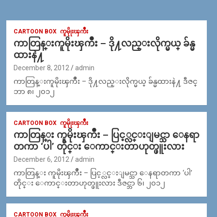
CARTOON BOX
ကူမိုုးၾကိဳး
ကာတြန္းကူမိုးၾကိဳး – ဒို႔လည္းလိုက္မယ္ ခ်န္မ
ထားနဲ႔
December 8, 2012
admin
ကာတြန္းကူမိုးၾကိဳး – ဒို႔လည္းလိုက္မယ္ ခ်န္မထားနဲ႔ ဒီဇင္
ဘာ ၈၊ ၂၀၁၂
CARTOON BOX
ကူမိုုးၾကိဳး
ကာတြန္း ကူမိုးၾကိဳး – ပြင့္လင္းျမင္သာ ေနရာ
တကာ ‘ပါ’ တိုင္း ေကာင္းတာဟုတ္ဖူးလား
December 6, 2012
admin
ကာတြန္း ကူမိုးၾကိဳး – ပြင့္လင္းျမင္သာ ေနရာတကာ ‘ပါ’
တိုင္း ေကာင္းတာဟုတ္ဖူးလား ဒီဇင္ဘာ ၆၊ ၂၀၁၂
CARTOON BOX
ကူမိုုးၾကိဳး