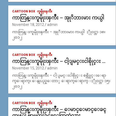
CARTOON BOX
ကူမိုုးၾကိဳး
ကာတြန္းကူမိုုးၾကိဳး – အုုိဘားမား ကယ္ပါ
November 18, 2012
admin
ကာတြန္းကူမိုုးၾကိဳး – အုုိဘားမား ကယ္ပါ ႏိုု၀င္ဘာ ၁၈၊
၂၀၁၂
CARTOON BOX
ကူမိုုးၾကိဳး
ကာတြန္းကူမိုုးၾကိဳး – ငါ့ျမင္းငါစိုုင္း …
November 15, 2012
admin
ကာတြန္းကူမိုုးၾကိဳး – ငါ့ျမင္းငါစိုုင္း စစ္ကိုုင္းေရာ
က္ေရာက္၊ ေနျပည္ေတာ္ ေရာက္ေရာက္ ႏိုု၀င္ဘာ ၁၅၊
၂၀၁၂
CARTOON BOX
ကူမိုုးၾကိဳး
ကာတြန္းကူမိုုးၾကိဳး – ေမာင္ေမာင္ေခၚ
တုုန္း ဗ်ာမထူးခ်င္သူေတြတဲ့လား