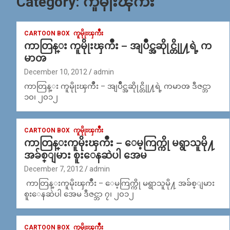
Category:
ကူမိုုးၾကိဳး
CARTOON BOX
ကူမိုုးၾကိဳး
ကာတြန္း ကူမိုုးၾကိဳး – အျပိဳင္အဆိုုင္တိုု႔ရဲ့ က
မာၻ
December 10, 2012
admin
ကာတြန္း ကူမိုုးၾကိဳး – အျပိဳင္အဆိုုင္တိုု႔ရဲ့ ကမာၻ ဒီဇင္ဘာ
၁၀၊ ၂၀၁၂
CARTOON BOX
ကူမိုုးၾကိဳး
ကာတြန္းကူမိုးၾကိဳး – ေမ့ကြက္ကို မရွာသူမို႔
အခ်စ္ျမား စူးေနဆဲပါ အေမ
December 7, 2012
admin
ကာတြန္းကူမိုးၾကိဳး – ေမ့ကြက္ကို မရွာသူမို႔ အခ်စ္ျမား
စူးေနဆဲပါ အေမ ဒီဇင္ဘာ ၇၊ ၂၀၁၂
CARTOON BOX
ကူမိုုးၾကိဳး