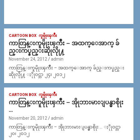
CARTOON BOX
ကူမိုုးၾကိဳး
ကာတြန္းကူမိုုးၾကိဳး – အထက္ေအာက္ ခ်
ည္းကပ္နည္းဆိုုလိုု႔
November 24, 2012
admin
ကာတြန္းကူမိုုးၾကိဳး – အထက္ေအာက္ ခ်ည္းကပ္နည္း
ဆိုုလိုု႔ ႏိုု၀င္ဘာ ၂၄၊ ၂၀၁၂
CARTOON BOX
ကူမိုုးၾကိဳး
ကာတြန္းကူမိုုးၾကိဳး – အိုုဘားမားျပန္မွာစိုုး
…
November 20, 2012
admin
ကာတြန္းကူမိုုးၾကိဳး – အိုုဘားမားျပန္မွာစိုုး … ႏိုု၀င္ဘာ
၂၀၊ ၂၀၁၂