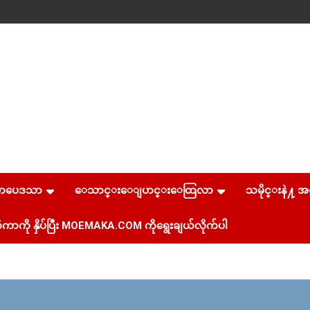
စာပေဒသာ
ေသာင္းေျပာင္းေထြလာ
သမိုင္းနဲ႔ အ
ကာကို နှိပ်ပြီး MOEMAKA.COM ကိုရွေးချယ်လိုက်ပါ