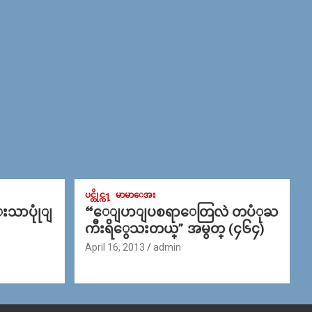
ပင္တိုင္က႑
မာမာေအး
္းသာပုုံျ
“ေျပာျပစရာေတြလဲ တပံုႀ
ကီးရိွေသးတယ္” အမွတ္ (၄၆၄)
April 16, 2013
admin