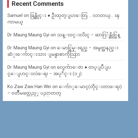
Recent Comments
Samuel
on
ခြန္ဆိုင္း ● ဦးထုတ္ျပာေတြ … လာတယ္… ၾ
ကာမယ္
Dr. Maung Maung Gyi
on
သန္း၀င္းလိႈင္ – ဆာဂြ်န္ဆိုင္မြန္
Dr. Maung Maung Gyi
on
ေမာင္စြမ္းရည္ – အမွတ္အနည္း
ဆံုးေက်ာင္းသား ျမန္မာစာကိုသြား
Dr. Maung Maung Gyi
on
လွေက်ာေဇာ ● တပ္ျပဳျပ
င္ေျပာင္းလဲေရး – အပုိင္း (၁၂)
Ko Zaw Zaw Han Win
on
ေက်ာ္ေမာင္(တိုင္းတာေရး)
– ၀တၳဳမဖတ္သည့္ ပညာတတ္