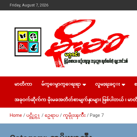
Skip
Friday, August 7, 2026
to
content
USA – editors @ moemaka.net ((510) 854-6501)။ ရန္ကုန္ ဆက္သြ
MoeMaKa Burmese
ယ္ေရး – အမွတ္ ၂၅၄၊ ပထပ္၊ လမ္း ၄၀၊ ေက်ာက္တံတား၊ ရန္ကုန္။
(ဖုုံး – ၀၉ ၂၅၂ ၂၄၉ ၀၉၄ ၊ ၀၉ ၄၂၁ ၇၄၃ ၇၅၃ ၊ ၀၉ ၅၀၄ ၁၀ ၅၈)
မာတိကာ
မ်က္ေမွာက္ေရးရာ
လူမႈရႈခင္း
News & Media
ျဖန္႔ခ်ိေရး – ဆိပ္ကမ္းသာစာေပ – အမွတ္ ၁၃ / ၃၈ လမ္း။ ပ
လာဇာေစ်းသစ္ ။ ၀၉ ၇၈၆၈၃၇ ၃၀၅ / ၀၉ ၉၆၃၆၉၉၈၃၄
အခုဝက်ဆိုက်က မိုးမခအတိတ်စာမျက်နှာများ ဖြစ်ပါတယ် ၊ မာတိ
Home
ပင္တိုင္က႑
ဥေရာပ
ကူမိုုးၾကိဳး
Page 7