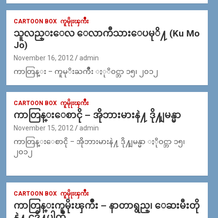
CARTOON BOX
ကူမိုုးၾကိဳး
သူလည္းေလ ေလာကီသားေပမုိ႔ (Ku Mo
Jo)
November 16, 2012
admin
ကာတြန္း – ကူမုိးႀကိဳး ႏုိ၀င္ဘာ ၁၅၊ ၂၀၁၂
CARTOON BOX
ကူမိုုးၾကိဳး
ကာတြန္းေစာငို – အိုဘားမားနဲ႔ ဒို႔ျမန္မာ
November 15, 2012
admin
ကာတြန္းေစာငို – အိုဘားမားနဲ႔ ဒို႔ျမန္မာ ႏို၀င္ဘာ ၁၅၊
၂၀၁၂
CARTOON BOX
ကူမိုုးၾကိဳး
ကာတြန္းကူမိုးၾကိဳး – နာတာရွည္၊ ေဆးမီးတို
နဲ႔ ငဒို႔ပါတီ