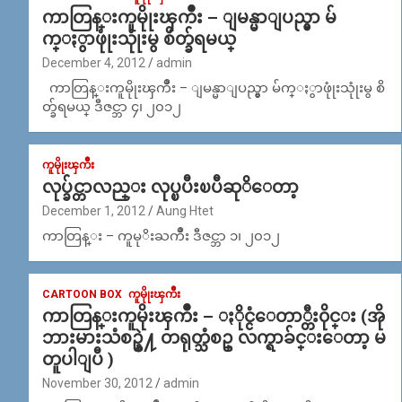
ကာတြန္းကူမိုုးၾကိဳး – ျမန္မာျပည္မွာ မ်
က္ႏွာဖုုံးသုုံးမွ စိတ္ခ်ရမယ္
December 4, 2012
admin
ကာတြန္းကူမိုုးၾကိဳး – ျမန္မာျပည္မွာ မ်က္ႏွာဖုုံးသုုံးမွ စိ
တ္ခ်ရမယ္ ဒီဇင္ဘာ ၄၊ ၂၀၁၂
ကူမိုုးၾကိဳး
လုပ္ခ်င္တာလည္း လုပ္ၿပီးၿပီဆုိေတာ့
December 1, 2012
Aung Htet
ကာတြန္း – ကူမုိးႀကိဳး ဒီဇင္ဘာ ၁၊ ၂၀၁၂
CARTOON BOX
ကူမိုုးၾကိဳး
ကာတြန္းကူမိုးၾကိဳး – ႏိုင္ငံေတာ္တီး၀ိုင္း (အို
ဘားမားသံစဥ္နဲ႔ တရုတ္သံစဥ္ လက္ရာခ်င္းေတာ့ မ
တူပါျပီ )
November 30, 2012
admin