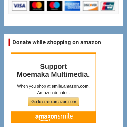
Donate while shopping on amazon