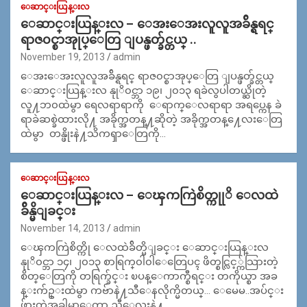
ေဆာင္းယြန္းလ
ေဆာင္းယြန္းလ – ေအးေအးလူလူအခ်ိန္ရရင္
ရာဇ၀င္စာအုုပ္ေတြ ျပန္ဖတ္ခ်င္တယ္ ..
November 19, 2013
admin
ေအးေအးလူလူအခ်ိန္ရရင္ ရာဇ၀င္စာအုပ္ေတြ ျပန္ဖတ္ခ်င္တယ္
ေဆာင္းယြန္းလ နုုိ၀င္ဘာ ၁၉၊ ၂၀၁၃ ရခဲလွပါတယ္ဆိုတဲ့
လူ႔ဘ၀ထဲမွာ ရေလရာရာကို ေရာက္ေလရာရာ အရပ္ကေန ခဲ
ရာခဲဆစ္ခဲထားလို႔ အခိုက္အတန္႔ဆိုတဲ့ အခိုက္အတန္႔ေလးေတြ
ထဲမွာ တန္ဖိုးနဲ႔သိကၡာေတြကို…
ေဆာင္းယြန္းလ
ေဆာင္းယြန္းလ – ေၾကကြဲစိတ္ကုုိ ေလထဲ
ခ်ိန္မိျခင္း
November 14, 2013
admin
ေၾကကြဲစိတ္ကို ေလထဲခ်ိတ္မိျခင္း ေဆာင္းယြန္းလ
နုုိ၀င္ဘာ ၁၄၊ ၂၀၁၃ စာရြက္၀ါ၀ါေတြေပၚ ဖိတ္စင္လြင့္က်သြားတဲ့
စိတ္ေတြကို တရြက္ခ်င္း ၿပန္ေကာက္စီရင္း တကိုယ္စာ အခ
န္းက်ဥ္းထဲမွာ ကဗ်ာနဲ႔သီေနလိုက္မိတယ္… ေမေမ..အပ်င္း
ဖ်ားတဲ့အခါမွာေတာ့ ညီေလးနဲ႔…