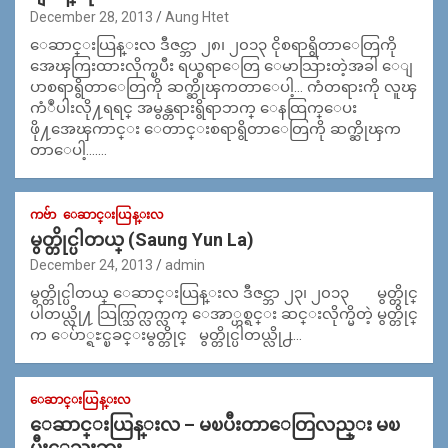
December 28, 2013
Aung Htet
ေဆာင္းယြန္းလ ဒီဇင္ဘာ ၂၈၊ ၂၀၁၃ ငိုစရာရွိတာေတြကို
အေၾကြးထားလိုက္ၿပီး ရယ္စရာေတြ ေမာသြားတဲ့အခါ ေျ
ပာစရာရွိတာေတြကို ဆက္ဆိုၾကတာေပါ့… ကံတရားကို လူၾ
ကံဳပါးလို႔ရရင္ အမွန္တရားရွိရာဘက္ ေနထြက္ေပး
ဖို႔အေၾကာင္း ေတာင္းစရာရွိတာေတြကို ဆက္ဆိုၾက
တာေပါ့….…
ကဗ်ာ
ေဆာင္းယြန္းလ
မွတ္တိုင္ပါတယ္ (Saung Yun La)
December 24, 2013
admin
မွတ္တိုင္ပါတယ္ ေဆာင္းယြန္းလ ဒီဇင္ဘာ ၂၃၊ ၂၀၁၃ မွတ္တိုင္
ပါတယ္လို႔ သြက္သြက္လက္လက္ ေအာ္ဟစ္ရင္း ဆင္းလိုက္မိတဲ့ မွတ္တိုင္
က ေပ်ာ္ရႊင္ၿခင္းမွတ္တိုင္ မွတ္တိုင္ပါတယ္လို႕…
ေဆာင္းယြန္းလ
ေဆာင္းယြန္းလ – မၿပီးတာေတြလည္း မၿ
ပီးေသးဘူး