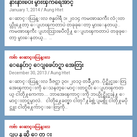
နားနားၿပီး မွားၾကရေအာင္
January 1, 2014
Aung Htet
ေဆာင္းယြန္းလ ဇန္န၀ါရီ ၁၊ ၂၀၁၄ ကမၻာႀကီး လံုးတ
ယ္လို႔ေတာ့ ေျပာၾကတာပဲ တခုခုေတာ့ မွားေနတယ္…
ကမၻာၾကီး ျပားသြားၿပီလို႔ ေျပာၾကတာပဲ တခုခုေ
တာ့ မွားေနတယ္…. …
ကဗ်ာ
ေဆာင္းယြန္းလ
ေနေပ်ာ္ ေျဖေပ်ာ္ရာ အေတြး
December 30, 2013
Aung Htet
ေဆာင္းယြန္းလ ဒီဇင္ဘာ ၃၀၊ ၂၀၁၃ တခ်ဳိ႕က…ပိုင္ဆိုင္မႈေတြ
အေၾကာင္းကို ေသနတ္ေမာင္းတင္ၿပီး ေျပာၾကတ
ယ္ ငါတို႔ကေကာ….. ဘာအေၾကာင္းကို ဘယ္ပိုင္ဆိုင္မႈနဲ႔ ေ
မာင္းတင္ရမွာလဲ.. ငါတို႔ေခတ္မွာ ငါတုိ႔ခ်စ္တဲ့ျမစ္ကို ငါတို႔မပို
င္ဘူး ငါတို႔ေက်ာင္းေတြကို…
ကဗ်ာ
ေဆာင္းယြန္းလ
ျပ န္ ဆို ေ တ း