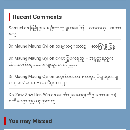
Recent Comments
Samuel
on
ခြန္ဆိုင္း ● ဦးထုတ္ျပာေတြ … လာတယ္… ၾကာ
မယ္
Dr. Maung Maung Gyi
on
သန္း၀င္းလိႈင္ – ဆာဂြ်န္ဆိုင္မြန္
Dr. Maung Maung Gyi
on
ေမာင္စြမ္းရည္ – အမွတ္အနည္း
ဆံုးေက်ာင္းသား ျမန္မာစာကိုသြား
Dr. Maung Maung Gyi
on
လွေက်ာေဇာ ● တပ္ျပဳျပင္ေျ
ပာင္းလဲေရး – အပုိင္း (၁၂)
Ko Zaw Zaw Han Win
on
ေက်ာ္ေမာင္(တိုင္းတာေရး) –
၀တၳဳမဖတ္သည့္ ပညာတတ္
You may Missed