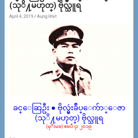
(သုိ႔မဟုတ္) ဗိုလ္သူရ
April 4, 2019
Aung Htet
ခင္ေဆြဦး ● ဗိုလ္မွဴးခ်ဳပ္ေက်ာ္ေဇာ
(သုိ႔မဟုတ္) ဗိုလ္သူရ
(မုိးမခ) ဧၿပီ ၄၊ ၂၀၁၉