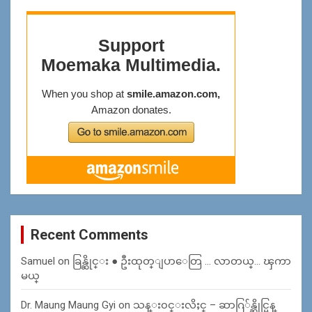
Recent Comments
Samuel
on
ခြန္ဆိုင္း ● ဦးထုတ္ျပာေတြ … လာတယ္… ၾကာ
မယ္
Dr. Maung Maung Gyi
on
သန္း၀င္းလိႈင္ – ဆာဂြ်န္ဆိုင္မြန္