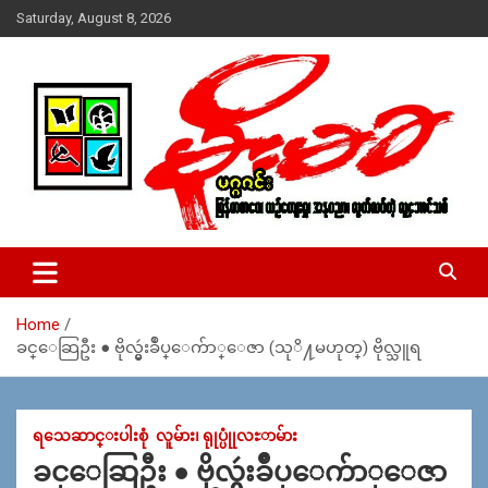
Skip
Saturday, August 8, 2026
to
content
USA – editors @ moemaka.net ((510) 854-6501)။ ရန္ကုန္ ဆက္သြ
MoeMaKa Burmese News &
ယ္ေရး – အမွတ္ ၂၅၄၊ ပထပ္၊ လမ္း ၄၀၊ ေက်ာက္တံတား၊ ရန္ကုန္။
Media
(ဖုုံး – ၀၉ ၂၅၂ ၂၄၉ ၀၉၄ ၊ ၀၉ ၄၂၁ ၇၄၃ ၇၅၃ ၊ ၀၉ ၅၀၄ ၁၀ ၅၈) ျ
ဖန္႔ခ်ိေရး – ဆိပ္ကမ္းသာစာေပ – အမွတ္ ၁၃ / ၃၈ လမ္း။ ပလာ
Home
ဇာေစ်းသစ္ ။ ၀၉ ၇၈၆၈၃၇ ၃၀၅ / ၀၉ ၉၆၃၆၉၉၈၃၄
ခင္ေဆြဦး ● ဗိုလ္မွဴးခ်ဳပ္ေက်ာ္ေဇာ (သုိ႔မဟုတ္) ဗိုလ္သူရ
ရသေဆာင္းပါးစုံ
လူမ်ား၊ ရုုပ္ပုုံလႊာမ်ား
ခင္ေဆြဦး ● ဗိုလ္မွဴးခ်ဳပ္ေက်ာ္ေဇာ