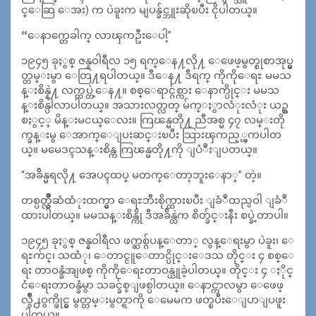
င္ေဆြ ေအး) က ပဲခူးက မျပန္ခ်င္ဘူးဆိုၿပီး ငိုပါတယ္။
“ေနာက္တေခါက္ လာၾကဦးေပါ့”
၁၉၄၅ ခုႏွစ္ ဇန္နဝါရီလ ၁၅ ရက္ေန႔လို႔ ေဖေဖ့မွတ္စုစာအုပ္မွ
တ္တမ္းမွာ ေတြ႔ရပါတယ္။ ဒီေန႔ ဒီရက္ ကိုကိုေရႊ မမသ
န္းစိန္နဲ႔ လက္ထပ္တဲ့ေန႔။ စစ္ေရာင္ဂ်စ္ကား ေနာက္ပိုင္း မမသ
န္းစိန္ပါလာပါတယ္။ အသားလတ္လတ္ မ်က္ႏွာလံုးလံုး ယဥ္စ
စႏွင့္ မိန္းမငယ္ေလး။ ကြၽန္မတို႔ ညီအစ္မ ၄၇ လမ္းတို
က္ခန္းမွ ေအာက္ေျပးဆင္းၿပီး သြားၾကည့္ၾကပါတ
ယ္။ မမေဒၚသန္းစိန္က ကြၽန္မတို႔ကို ျပံဳးျပတယ္။
“အခ်ိန္မရလို႔ အေပၚထပ္ မတက္ေတာ့ဘူးေနာ္” တဲ့။
တစ္ပတ္လွ်ိဳဆံထံုးထက္မွာ ေရႊဘီးစိုက္ထားၿပီး ျခံဳထည္ပဝါ ျခံဳ
ထားပါတယ္။ မမသန္းစိန္ကို ဒီအခ်ိန္ထဲက စိတ္ခ်င္းနီး စပ္ခဲ့တာပါ။
၁၉၄၅ ခုႏွစ္ ဇန္နဝါရီလ ဖက္ဆစ္ဂ်ပန္ေတာ္ လွန္ေရးမွာ ပဲခူး၊ ေ
ရႊက်င္၊ သထံု၊ ေတာင္ငူေတာင္ပိုင္းေဒသ တိုင္း ၄ စစ္ေ
ရး တာဝန္ခံအျဖစ္ ကိုကိုေရႊတာဝန္ယူခဲ့ပါတယ္။ တိုင္း ၄ ႏိုင္
ငံေရးတာဝန္ခံမွာ သခင္ခ်စ္ျဖစ္ပါတယ္။ ေနာင္ကာလမွာ ေဖေဖ့
လွ်ဳိ႕ဝွက္ဖိုင္မွ မွတ္တမ္းမွတ္ရာကို ေမေမက ဖတ္ၿပီးေျပာျပဖူး
ပါတယ္။