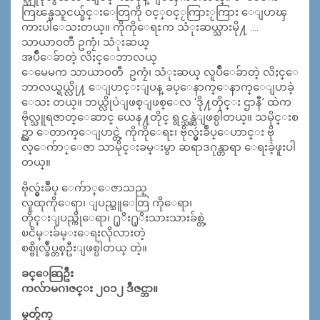
ကြၽန္မသူငယ္ခ်င္းေတြကို ဝင့္ဝင္ႂကြားႂကြား ေျပာၾ
ကားပါေသးတယ္။ ကိုကိုေရႊက သံုးဆယ္သားမို႔ ….
သာယာဝတီ ဥကၠံ၊ သံုးဆယ္
အပ်ဳိေခ်ာတဲ့ လိႈင္ေဘာလယ္
ေမေမက သာယာဝတီ ဥကၠံ၊ သံုးဆယ္ လူပ်ဳိေခ်ာတဲ့ လိႈင္ေ
ဘာလယ္ရယ္လို႔ ေျပာင္းျပန္ ခပ္ေနာက္ေနာက္ေျပာခဲ့
ေသး တယ္။ ဘယ္လိုပဲျဖစ္ျဖစ္ေလ ‘ဒို႔တိုင္း ဌာနီ’ ထဲက
ဗိုလ္သူရဇာတ္ေဆာင္ ယေန႔တိုင္ ရွင္သန္ဆဲျဖစ္ပါတယ္။ သမိုင္းစ
ဥ္လာ ေတာက္ေျပာင္တဲ့ ကိုကိုေရႊ၊ ဗိုလ္မွဴးခ်ဳပ္ေဟာင္း ဗို
လ္ေက်ာ္ေဇာ သာမိုင္းခမ္းမွာ ဆရာဒဂုန္တာရာ ေရးခဲ့ဖူးပါ
တယ္။
ဗိုလ္မွဴးခ်ဳပ္ ေက်ာ္ေဇာသည္
လူထုကိုေရာ၊ ျပည္သူေတြ ကိုေရာ၊
တိုင္းျပည္ကိုေရာ၊ ႐ုိး႐ုိးသားသားခ်စ္တဲ့
ၿငိမ္းခ်မ္းေရးလိုလားတဲ့
စစ္ဗိုလ္ခ်ဳပ္တစ္ဦးျဖစ္ပါတယ္ တဲ့။
ခင္ေဆြဦး
ကလ်ာမဂၢဇင္း ၂၀၁၂ ဒီဇင္ဘာ။
မွတ္ခ်က္