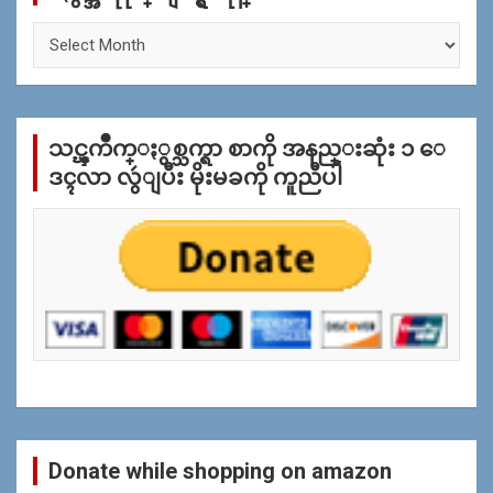
ႏွ
စ္
အ
လိုု
က္
သင္ၾကိဳက္ႏွစ္သက္ရာ စာကို အနည္းဆုံး ၁ ေ
ျ
ပ
ဒၚလာ လွဴျပီး မိုးမခကို ကူညီပါ
န္
ရွာ
ရန္
Donate while shopping on amazon