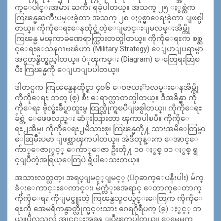
က္ေပါင္းအမ်ား ႀကီး ရခဲ့ပါတယ္။ အသက္ ၂၅ ႏွစ္ထဲက
ကြၽန္မႀကိဳးပမ္းခဲ့တာ အသက္ ၂၈ ႏွစ္မွာေရးခဲ့တာ ျဖစ္ပါ
တယ္။ ကိုကိုေရႊေနထိုင္ခဲ့တဲ့ေျမာင္းျမလမ္းအိမ္ကို
ကြၽန္မ မၾကာခဏေရာက္သြားတတ္ပါတယ္။ ကိုကိုေရႊက စစ္ဆ
င္ေရးေသနဂၤဗၽဴဟာ (Military Strategy) ေျပာျပရာမွာ
အင္မတန္စိတ္ရွည္ပါတယ္။ ပံုၾကမ္း (Diagram) ေတြေရးဆြဲၿ
ပီး ကြၽန္မကို ေျပာျပပါတယ္။
ဒါတင္မက ကြၽန္မေနထိုင္ရာ ၄၀၆ ေဝဇယႏၱာလမ္းေနအိမ္ကို
ကိုကိုေရႊ ဘတ္ (စ္) စီး ေရာက္လာတတ္ပါတယ္။ ဒီအခ်ိန္မွာ ကို
ကိုေရႊ ဗိုလ္မွဴးခ်ဳပ္ရာထူးမွ ထြက္လိုက္ရၿပီျဖစ္ပါတယ္။ ကိုကိုေရႊ
ခ်စ္တဲ့ ေဖေဖလည္း ဆံုးသြားတာ ၾကာပါၿပီ။ ကိုကိုေ
ရႊ႕အိမ္၊ ကိုကိုေရႊ႕မိသားစု၊ ကြၽန္မတို႔ သားအမိေတြမွာ
ေဆြမ်ဳိးပမာ ျဖစ္လာၾကပါတယ္။ အဲဒီတုန္းက ေအာင္ေ
က်ာ္ေဇာႏွင့္ ေက်ာ္ေဇာ ဦးတို႔ ၁၀ ႏွစ္ ၁၁ ႏွစ္ ရွ
င္ျပဳတဲ့အရြယ္ေတြပဲ ရွိပါေသးတယ္။
အသားလတ္လတ္၊ အရပ္ျမင့္ျမင့္ (ေႁခာက္ေပနီးပါး) မ်က္
ခံုးေကာင္းေကာင္း၊ မ်က္လံုးအေရာင္ ေတာက္ေတာက္
ကိုကိုေရႊ ကိုျမင္ဖူးတဲ့ ကြၽန္မသူငယ္ခ်င္းေတြက ကိုကိုေ
ရႊကို အေမရိကန္ဇာတ္လိုက္မင္းသား ဂေရဂိုရီပက္ (ခ္) ႏွင့္ ဘ
ယ္သူပိုလွသလဲ အျငင္းအခုန္ ျပဳၾကပါတယ္။ ေမေမက