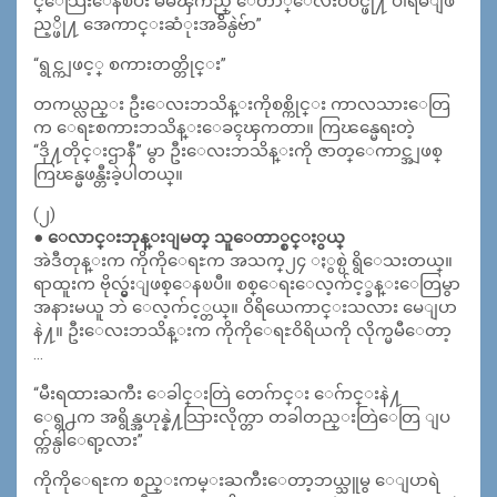
င္ေသြးေနၿပီး မမၾကည္ ေတာ္ေလးဝဝင္ဖို႔ ပါရမီျဖ
ည့္ဖို႔ အေကာင္းဆံုးအခ်ိန္ပဲဗ်ာ”
“ရွင္ကျဖင့္ စကားတတ္တိုင္း”
တကယ္လည္း ဦးေလးဘသိန္းကိုစစ္ကိုင္း ကာလသားေတြ
က ေရႊစကားဘသိန္းေခၚၾကတာ။ ကြၽန္မေရးတဲ့
“ဒို႔တိုင္းဌာနီ” မွာ ဦးေလးဘသိန္းကို ဇာတ္ေကာင္အျဖစ္
ကြၽန္မဖန္တီးခဲ့ပါတယ္။
(၂)
● ေလာင္းဘုန္းျမတ္ သူေတာ္စင္ႏွယ္
အဲဒီတုန္းက ကိုကိုေရႊက အသက္၂၄ ႏွစ္ပဲ ရွိေသးတယ္။
ရာထူးက ဗိုလ္မွဴးျဖစ္ေနၿပီ။ စစ္ေရးေလ့က်င့္ခန္းေတြမွာ
အနားမယူ ဘဲ ေလ့က်င့္တယ္။ ဝိရိယေကာင္းသလား မေျပာ
နဲ႔။ ဦးေလးဘသိန္းက ကိုကိုေရႊဝိရိယကို လိုက္မမီေတာ့
…
“မီးရထားႀကီး ေခါင္းတြဲ တေဂ်ာင္း ေဂ်ာင္းနဲ႔
ေရွ႕က အရွိန္အဟုန္နဲ႔သြားလိုက္တာ တခါတည္းတြဲေတြ ျပ
တ္က်န္ပါေရာ့လား”
ကိုကိုေရႊက စည္းကမ္းႀကီးေတာ့ဘယ္သူမွ ေျပာရဲ