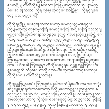
“ေမေမတို႔ အထက္အညာမ်ဳိးေတြမွာ ကိုယ့္ခင္ပြန္းေတြကို
ေမာင္တို႔ ကိုကိုတို႔ေခၚရတာ တြန္႔ဆုတ္ၾကတယ္။ နာမည္
ပဲေခၚ ၾကတာ၊ ကိုရင္ဘစိန္၊ ကိုရင္ေအာင္ထြန္း၊ ကိုရင္ျမေ
မာင္ စသျဖင့္ေပါ့”
ကိုကိုရယ္လို႔ ေခၚၾကတာေတာ့ ေမာင္ႏွမအရင္း
(သို႔မဟုတ္) တစ္ဝမ္းကြဲ ေမာင္ေတြ အစ္ကိုေတြ စသည္ျ
ဖင့္ေပါ့။ ကိုကိုေရႊက ၁၉၃၈ ခုႏွစ္ ကြၽန္မတို႔ေနထိုင္တဲ့ ေ
က်ာင္းႀကီးလမ္းေနအိမ္ႏွင့္ မ်က္ႏွာခ်င္းဆိုင္မွာရွိတဲ့
အထက္တန္းဆရာျဖစ္ သင္တန္း ေက်ာင္း၊ ေက်ာင္းအုပ္က ဦး
ညီပုျဖစ္ပါတယ္။ ဒီအခ်ိန္မွာပဲ ကိုကိုေရႊ ကြၽန္မတို႔ေနအိမ္ကို
ကူးလာၿပီး ေဖေဖႏွင့္ စကားေျပာ ေလ့ရွိပါတယ္။
ကြၽန္မငယ္ေသးေတာ့ အေၾကာင္းအရာေတြ မမွတ္မိေ
တာ့ပါ။ ဒီအခါ ကြၽန္မမွာ ကိုကိုေခၚရမယ့္သူ စစ္အတြင္း ဂ်ပ
န္ေခတ္အထိ သံုးေယာက္ရွိသြားၿပီ။ ကိုကိုေအာင္ေက်ာ္၊
ကိုကိုေရႊ၊ ကိုကိုသိန္းတန္။
ကိုးႏွစ္အရြယ္ကစၿပီး ကြၽန္မရဲ႕ေခါင္းထဲစြဲခဲ့ၿပီး အရင္းအႏွီး
ဆံုးျဖစ္လာရတဲ့ဘဝကေတာ့ ဗိုလ္ခ်ဳပ္ေအာင္ဆန္း ညႊန္ၾကား ခ်
က္ႏွင့္ ပဲခူးမွာ စံျပတပ္ရင္းဖြဲ႔စည္းခ်ိန္၊ ကြၽန္မတို႔သား
အမိသံုးေယာက္ ကိုကိုေရႊေနခဲ့တဲ့ ပဲခူးတပ္ရင္း (၄) မိုးတြ
င္း ၄ လခန္႔ ေနခဲ့ျခင္းဟာ ကြၽန္မဘဝအတြက္ ထူးျ