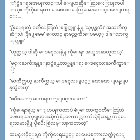
ႏိုင္ငံေရးအေၾကာင္းပါ ေျပာဆိုေဆြးေႏြးၾကပါ
တယ္။ ကိုကိုေရႊက ေဖေဖစာေတြအေၾကာင္းေျပာရ
င္း …
“ဦးေရးတဲ့ ဝတၳဳေတြထဲ ‘စစ္ထြက္သူ’ နဲ႔ ‘သူပုန္ႀကီး’ အႀကိဳက္
ဆံုးပဲ၊ ‘ဒို႔ေမေမ’ ေတာင္ နာမည္ႀကီးေပမယ့္ ဒါေလာက္မ
ဟုတ္ဘူး”
“ဟုတ္တယ္ ဒါဆို ေဒၚေလးနဲ႔ ကိုေရႊ အယူအဆတူတယ္”
“မင္းႀကီးရန္ေနာင္ရဲ႕ေတာ္လွန္ေရး ေဒၚေလးႀကိဳက္မွာေ
ပါ့”
“ႀကိဳက္တယ္ ႀကိဳက္တယ္ ေဒၚေလးျဖင့္ ခဏခဏ ျပန္ျပ
န္ဖတ္မိတယ္”
“ၿပီးေတာ့ ေစာရသက္ျပင္းေကာ”
“ကိုေရႊရယ္ ေျပာၾကတာပဲ စံုေထာက္ဝတၳဳေတြထဲ
ေစာရသက္ျပင္းဆိုတဲ့စံုေထာက္ဟာ ကိုလိုနီဆန္႔က်င္ေ
ရးသမားမို႔ ပိုၿပီး စြဲလမ္းၾကတာတဲ့”
ထမင္းဝိုင္းမွာ ကိုကိုေရႊႏွင့္ ေမေမစကားလက္ဆံုေျ