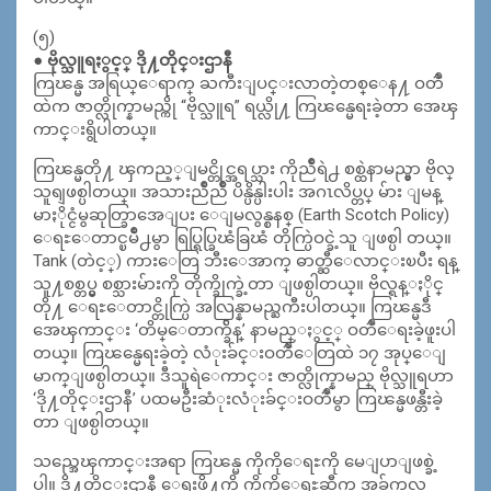
(၅)
● ဗိုလ္သူရႏွင့္ ဒို႔တိုင္းဌာနီ
ကြၽန္မ အရြယ္ေရာက္ ႀကီးျပင္းလာတဲ့တစ္ေန႔ ဝတၳဳ
ထဲက ဇာတ္လိုက္နာမည္ကို “ဗိုလ္သူရ” ရယ္လို႔ ကြၽန္မေရးခဲ့တာ အေၾ
ကာင္းရွိပါတယ္။
ကြၽန္မတို႔ ၾကည့္ျမင္တိုင္အရပ္သား ကိုညိဳရဲ႕ စစ္ထဲနာမည္မွာ ဗိုလ္
သူရျဖစ္ပါတယ္။ အသားညိဳညိဳ ပိန္ပိန္ပါးပါး အဂၤလိပ္တပ္ မ်ား ျမန္
မာႏိုင္ငံမွဆုတ္ခြာအေျပး ေျမလွန္စနစ္ (Earth Scotch Policy)
ေရႊေတာင္ၿမိဳ႕မွာ ရြပ္ရြပ္ခြၽံခြၽံ တိုက္ပြဲဝင္ခဲ့သူ ျဖစ္ပါ တယ္။
Tank (တဲင့္) ကားေတြ ဘီးေအာက္ ဓာတ္ဆီေလာင္းၿပီး ရန္
သူ႔စစ္တပ္မွ စစ္သားမ်ားကို တိုက္ခိုက္ခဲ့တာ ျဖစ္ပါတယ္။ ဗိုလ္ရန္ႏိုင္
တို႔ ေရႊေတာင္တိုက္ပြဲ အလြန္နာမည္ႀကီးပါတယ္။ ကြၽန္မဒီ
အေၾကာင္း ‘တိမ္ေတာက္ခ်ိန္’ နာမည္ႏွင့္ ဝတၳဳေရးခဲ့ဖူးပါ
တယ္။ ကြၽန္မေရးခဲ့တဲ့ လံုးခ်င္းဝတၳဳေတြထဲ ၁၇ အုပ္ေျ
မာက္ျဖစ္ပါတယ္။ ဒီသူရဲေကာင္း ဇာတ္လိုက္နာမည္ ဗိုလ္သူရဟာ
‘ဒို႔တိုင္းဌာနီ’ ပထမဦးဆံုးလံုးခ်င္းဝတၳဳမွာ ကြၽန္မဖန္တီးခဲ့
တာ ျဖစ္ပါတယ္။
သည္အေၾကာင္းအရာ ကြၽန္မ ကိုကိုေရႊကို မေျပာျဖစ္ခဲ့
ပါ။ ဒို႔တိုင္းဌာနီ ေရးဖို႔ကို ကိုကိုေရႊဆီက အခ်က္အလ