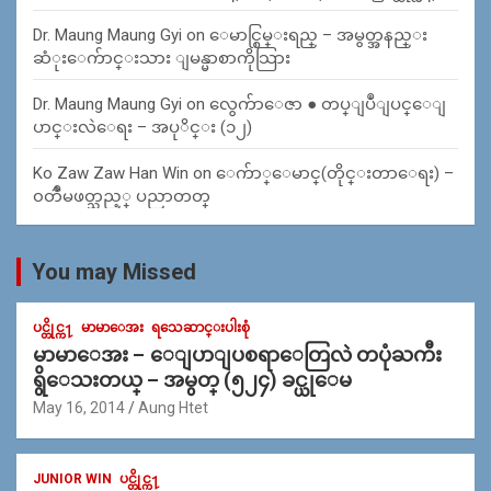
Dr. Maung Maung Gyi
on
ေမာင္စြမ္းရည္ – အမွတ္အနည္း
ဆံုးေက်ာင္းသား ျမန္မာစာကိုသြား
Dr. Maung Maung Gyi
on
လွေက်ာေဇာ ● တပ္ျပဳျပင္ေျ
ပာင္းလဲေရး – အပုိင္း (၁၂)
Ko Zaw Zaw Han Win
on
ေက်ာ္ေမာင္(တိုင္းတာေရး) –
၀တၳဳမဖတ္သည့္ ပညာတတ္
You may Missed
ပင္တိုင္က႑
မာမာေအး
ရသေဆာင္းပါးစုံ
မာမာေအး – ေျပာျပစရာေတြလဲ တပုံႀကီး
ရွိေသးတယ္ – အမွတ္ (၅၂၄) ခင္ယုေမ
May 16, 2014
Aung Htet
JUNIOR WIN
ပင္တိုင္က႑