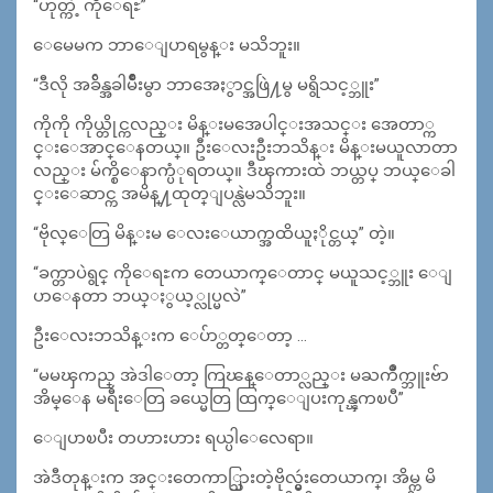
“ဟုတ္ကဲ့ ကိုေရႊ”
ေမေမက ဘာေျပာရမွန္း မသိဘူး။
“ဒီလို အခ်ိန္အခါမ်ဳိးမွာ ဘာအေႏွာင္အဖြဲ႔မွ မရွိသင့္ဘူး”
ကိုကို ကိုယ္တိုင္ကလည္း မိန္းမအေပါင္းအသင္း အေတာ္က
င္းေအာင္ေနတယ္။ ဦးေလးဦးဘသိန္း မိန္းမယူလာတာ
လည္း မ်က္စိေနာက္ပံုရတယ္။ ဒီၾကားထဲ ဘယ္တပ္ ဘယ္ေခါ
င္းေဆာင္က အမိန္႔ထုတ္ျပန္လဲမသိဘူး။
“ဗိုလ္ေတြ မိန္းမ ေလးေယာက္အထိယူႏိုင္တယ္” တဲ့။
“ခက္တာပဲရွင္ ကိုေရႊက တေယာက္ေတာင္ မယူသင့္ဘူး ေျ
ပာေနတာ ဘယ္ႏွယ့္လုပ္မလဲ”
ဦးေလးဘသိန္းက ေပ်ာ္တတ္ေတာ့ …
“မမၾကည္ အဲဒါေတာ့ ကြၽန္ေတာ္လည္း မႀကိဳက္ဘူးဗ်ာ
အိမ္ေန မရီးေတြ ခယ္မေတြ ထြက္ေျပးကုန္ၾကၿပီ”
ေျပာၿပီး တဟားဟား ရယ္ပါေလေရာ။
အဲဒီတုန္းက အင္းတေကာ္သြားတဲ့ဗိုလ္မွဴးတေယာက္၊ အိမ္က မိ