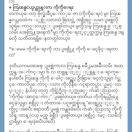
(၁)
● ကြၽန္မငယ္ငယ္တုန္းက ကိုကိုေရႊ
တကယ္ေတာ့ ဗိုလ္မွဴးခ်ဳပ္ေက်ာ္ေဇာ (ကိုကိုေရႊ) မွာ ကြၽ
န္မငယ္ဘဝထဲက ႏွစ္လံုးသားထဲ စြဲထင္တဲ့ အစ္ကိုရင္းပမာျဖစ္သလို
သူရဲေကာင္းလည္း ျဖစ္ပါတယ္။ မွတ္မိသမွ် ကြၽန္မ ၉ ႏွစ္
သမီး အေတြ႔အၾကံဳမွာ ကိုကိုေရႊႏွင့္ပတ္သက္သမွ် ကြၽန္မ အျ
မဲလို သတိတရရွိေနတတ္ပါတယ္။
“ေမေမ ကိုကိုေရႊကို ဘာျဖစ္လို႔ ကိုကို ေခၚခိုင္းရတာ
လဲ”
ဒုတိယကမၻာစစ္ ျဖစ္ဆဲကာလ ကြၽန္မ ၿမိဳ႕မအမ်ဳိးသမီး အထ
က္တန္းေက်ာင္းမွာ ၆ လ တစ္တန္းႏွင့္ ႏွစ္တန္း ေရာက္ေ
နပါၿပီ။ ကြၽန္မ ကိုကို ေခါင္းစဥ္တပ္ ဦးစြာေခၚတဲ့သူမွာ ဂ်ပ္ဆ
င္ေကာလိပ္ေက်ာင္းသား ကိုလိုနီေဂၚရာတပ္သား ျမင္းတ
ပ္ႏွင့္ နံပါတ္ တုတ္ ကိုင္စြဲ႐ိုက္ႏွက္သျဖင့္ က်ဆံုးသြားတဲ့
“ကိုကိုေအာင္ေက်ာ္” ျဖစ္ပါတယ္။ တတိယ ကိုကိုရယ္လို႔ေ
ခၚခဲ့သူမွာ စစ္ကိုင္း တံတားေပၚဖက္ဆစ္ဂ်ပန္ “ဓားရွည္ႏွင့္ ဇ
က္ပိုင္းခ်ၿပီး ဧရာဝတီျမစ္ထဲ ကန္အခ်ခံၿပီး က်ဆံုးသြားသူ ကိုကို
သိန္းတန္ (ငယ္ မည္ ခ်စ္တီး) ျဖစ္ပါတယ္။ (စစ္ကိုင္းမင္းသမီးဒို
င္ယာရီမွာ ေရးခဲ့ၿပီးပါၿပီ)