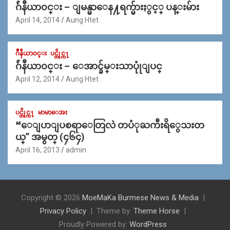
ဂ်ဴနီယာ၀င္း – ျမန္မာေန႔ရက္မ်ားႏွင့္ ပန္းမ်ား
April 14, 2014
Aung Htet
ဂ်ဳနီယာ၀င္း
ပင္တိုင္က႑
ဂ်ဴနီယာ၀င္း – ေအာင္ခ်မ္းသာပုုံျပင္
April 12, 2014
Aung Htet
ပင္တိုင္က႑
မာမာေအး
“ေျပာျပစရာေတြလဲ တပံုႀကီးရိွေသးတ
ယ္” အမွတ္ (၄၆၄)
April 16, 2013
admin
Copyright © 2026
MoeMaKa Burmese News & Media
Privacy Policy
Theme by:
Theme Horse
Proudly Powered by:
WordPress