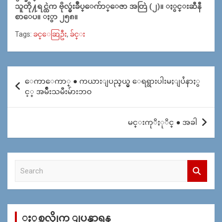
သူတို႔ရင္ထဲက ဗိုလ္မွဴးခ်ဳပ္ေက်ာ္ေဇာ အတြဲ (၂)။ ႏွင္းဆီနီ
စာေပ။ ႏွာ ၂၅၈။
Tags:
ခင္ေဆြဦး
,
ခ်င္း
Post
ေကာေကာ္ ● ကယားျပည္နယ္မွ ေရရွားပါးမႈျပႆနာႏွ
navigation
င့္ အမ်ိဳးသမီးမ်ားဘဝ
မင္းကုိႏုိင္ ● အခါ
S
e
a
r
c
ႏွစ္အလိုုက္ ျပန္ရွာရန္
h