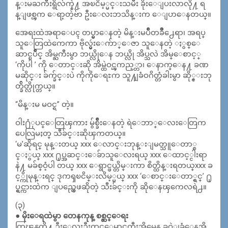
န္းမႀကီးရွိလ်က္နဲ႔ အၿငိမ့္မင္းသမီး ခိုးေျပးလာလို႔ ရ
န္ျဖစ္ၾက ေရာ့တဲ့ဗ်ာ ဦးေလးဘသိန္းက ေျပာေနတယ္။
အေရးထဲအရာေပၚ တပ္မွာေနတဲ့ မိန္းမပ်ဳိတခ်ဳိ႕ေရာ၊ အရပ္
သူေတြထဲကေကာ ဗိုလ္မွဴးေက်ာ္ေဇာ သူေနတဲ့ ႏွစ္ေ
ဆာင္ၿပိဳင္ အိမ္ႀကီးမွာ ဘယ္လိုေန ဘယ္လို အိပ္သလဲ အိမ္ေစာင့္
‘ကိုပါ ’ ကို ေတာင္းဆို အိမ္ထဲဝင္ၾကည့္တာ၊ ေနာက္ေန႔ ခဏ
မဆိုင္း ခ်က္ခ်င္းပဲ ကိုကိုေရႊက သူ႔ျခံဝဂိတ္တံခါးမွာ ဆို္င္းဘု
တ္ခ်ိတ္လိုက္တယ္။
“မိန္းမ မဝင္ရ” တဲ့။
ဝါး႐ံုပင္ေတြၾကား မွ်စ္ခ်ိဳးေနတဲ့ ရဲေဘာ္ေလးေတြက
ပေလြမႈတ္ သီခ်င္းဆိုၾကတယ္။
‘မ’ဆိုရင္ မုန္းတယ္ xxx ေလာင္းဘုန္းျမတ္သူေတာ္စ
င္ႏွယ္ xxx ႐ုပ္အဆင္းေခ်ာသူေလးရယ္ xxx ေထာင့္ငါးရာ
နဲ႔ မခ်စ္ဝံ့ပါ တယ္ xxx ေရွာင္ဖယ္တိမ္းကာ စိတ္ထိန္းရတယ္xxx ခ
င့္ကိုမုန္းရင္ ဒုကၡၿငိမ္းလိမ့္မယ္ xxx ‘ေစာင္းေတာ္ရွင္’ ႐ု
ပ္ရွင္ကားထဲက ျပည္လွေဖဆိုတဲ့ သီးခ်င္းကို ဆိုေနၾကေလရဲ႕။
(၃)
● မိုးေရထဲမွာ တေနကုန္ စစ္ဆင္ေရး
ကြၽန္မတို႔ ဦးေလးဦးတင္ေမာင္ႀကီးအိမ္ကေန ခဝဲျခံေနအိ