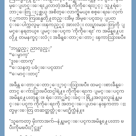
မ္ေျပာင္းေရႊ႕လာတဲ့အခ်ိန္ ကိုကိုေရႊႏွင့္ သူ႔ရဲေ
ဘာ္ေတြ ႏွစ္ဆယ္ အစိတ္ေလာက္ရွိမယ္။ စစ္ေရးေလ့က်
င့္ၾကတာ ကြၽန္မတို႔တည္းအိမ္ အိမ္ေပၚထပ္ ျပတ
င္းေပါက္ကလွမ္းၾကည့္ရင္ အားလံုး လႈပ္ရွားမႈေတြကို ျ
မင္ေနရတယ္။ ျမင္းေပၚက ‘ကိုကိုေရႊ’ က အမိန္႔ေပး
လို႔ တမနက္ခင္းလံုး အခ်ိန္ေတာ္ေတာ္ ၾကာသြားၿပီ။
“ဘယ္လွည့္ ညာလွည့္”
“ေမွာက္”
“ဒူးေထာက္”
“ေသနတ္ ပခံုးေပၚထား”
“ေမာင္းတင္”
အခ်ိန္က ေတာ္ေတာ္ေႏွာင္းသြားၿပီ။ ထမင္းစားခ်ိန္ေ
တာင္ ေက်ာ္သြားၿပီထင္ပါရဲ႔။ ကိုကိုေရႊက ျမင္းေပၚက
အမိန္႔ေပးတုန္း။ ရဲေဘာ္အခ်င္းခ်င္း ရြံ႕အလူးလူးနဲ႔ျမ
င္းေပၚက ကိုကိုေရႊကို အတင္းေျပာေနၾကတာ ႏႈ
တ္ခမ္းေတြ တဆတ္ဆတ္တံုေမး႐ိုက္သံနဲ႔။
“သူကေတာ့ မိုးကာအက်ႌနဲ႔ျမင္းေပၚကအမိန္႔ေပးတာ ၿ
ပီးကိုမၿပီးႏိုင္ဘူး”