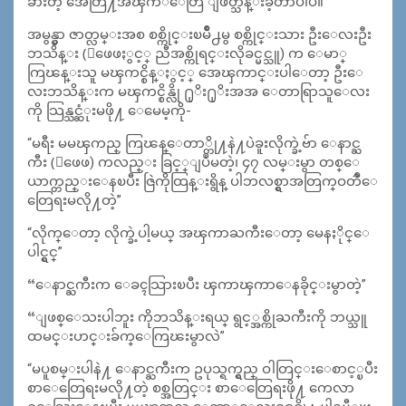
ခားတဲ့ အေတြ႔အၾကံဳေတြ ျဖတ္သန္းခဲ့တာပါပဲ။
အမွန္မွာ ဇာတ္လမ္းအစ စစ္ကိုင္းၿမိဳ႕မွ စစ္ကိုင္းသား ဦးေလးဦး
ဘသိန္း (ေဖေဖႏွင့္ ညီအစ္ကိုရင္းလိုခင္မင္သူ) က ေမာ္
ကြၽန္းသူ မၾကင္စိန္ႏွင့္ အေၾကာင္းပါေတာ့ ဦးေ
လးဘသိန္းက မၾကင္စိန္လို ႐ုိး႐ုိးအအ ေတာရြာသူေလး
ကို သြန္သင္ဆံုးမဖို႔ ေမေမ့ကို-
“မရီး မမၾကည္ ကြၽန္ေတာ္တို႔နဲ႔ပဲခူးလိုက္ခဲ့ဗ်ာ ေနာင္ႀ
ကီး (ေဖေဖ) ကလည္း ခြင့္ျပဳမတဲ့၊ ၄၇ လမ္းမွာ တစ္ေ
ယာက္တည္းေနၿပီး ဇြဲကိုထြန္းရွိန္ ပါဘလစ္ရွာအတြက္ဝတၳဳေ
တြေရးမလို႔တဲ့”
“လိုက္ေတာ့ လိုက္ခဲ့ပါ့မယ္ အၾကာႀကီးေတာ့ မေနႏိုင္ေ
ပါင္ရွင္”
“ေနာင္ႀကီးက ေခၚသြားၿပီး ၾကာၾကာေနခိုင္းမွာတဲ့”
“ျဖစ္ေသးပါဘူး ကိုဘသိန္းရယ္ ရွင့္အစ္ကိုႀကီးကို ဘယ္သူ
ထမင္းဟင္းခ်က္ေကြၽးမွာလဲ”
“မပူစမ္းပါနဲ႔ ေနာင္ႀကီးက ဥပုသ္ရက္ရွည္ ဝါတြင္းေစာင့္ၿပီး
စာေတြေရးမလို႔တဲ့ စစ္အတြင္း စာေတြေရးဖို႔ ကေလာ