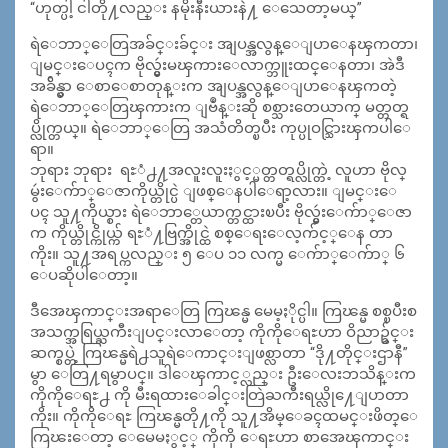
“ဟုတ္ပါ့ ငါတို႔လည္း နမိုးနီးယားနဲ႔ ေသေတာ့မယ္”
ရဲေဘာ္ေတြအခ်င္းခ်င္း အျပန္အလွန္ေျပာေနၾကတာ၊
ျမင္းေပၚက ဗိုလ္မွဴးမၾကားေလာက္ဘူးထင္ေနတာ၊ အဲဒီ
အခ်ိန္မွာ ေစာေစာတုန္းက အျပန္အလွန္ေျပာေနၾကတဲ့
ရဲေဘာ္ေတြၾကားက ျဗဳန္းဆို စစ္သားတေယာက္ မတ္တတ္ရ
ပ္လိုက္တယ္။ ရဲေဘာ္ေတြ အသံတိတ္ၿပီး ကုပ္ပုဝင္သြားၾကပါေ
ရာ။
ဘုရား ဘုရား ရႊံ႕႔အလူးလူးႏွင့္မတ္တတ္ရပ္လိုက္တဲ့ လူဟာ ဗိုလ္
မွဴးေက်ာ္ေဇာကိုယ္တိုင္ပဲ ျဖစ္ေနပါေရာ့လား။ ျမင္းေ
ပၚ သူ႔ကိုယ္စား ရဲေဘာ္တေယာက္တင္ထားၿပီး ဗိုလ္မွဴးေက်ာ္ေဇာ
က ကိုယ္တိုင္ကိုယ္က် ရႊံ႔ဗြက္အိုင္ထဲ စစ္ေရးေလ့က်င့္ေန တာ
ကိုး။ သူ႔အရပ္ကလည္း ၅ ေပ ၁၁ လက္မ ေက်ာ္ေက်ာ္ ၆
ေပဆိုပါေတာ့။
ဒီအေၾကာင္းအရာေတြ ကြၽန္မ မေမ့ႏိုင္ပါ။ ကြၽန္မ စစ္ၿပီးစ
အသက္အရြယ္ႀကီးျပင္းလာေတာ့ ကိုကိုေရႊဟာ ဝိညာဥ္ခ်င္း
ဆက္စပ္တဲ့ ကြၽန္မရဲ႕သူရဲေကာင္းျဖစ္လာတာ “ဒို႔တိုင္းဌာနီ”
မွာ ေတြ႔ရမွာပင္။ ဒါေၾကာင့္လည္း ဦးေလးဘသိန္းက
ကိုကိုေရႊ႕ ကို မီးရထားေခါင္းတြဲႀကီးရယ္လို႔ေျပာတာ
ကိုး။ ကိုကိုေရႊ ကြၽန္မတို႔ကို သူ႔အိမ္ေခၚထမင္းဖိတ္ေ
ကြၽးေတာ့ ေမေမႏွင့္ ကိုကို ေရႊဟာ စာအေၾကာင္း