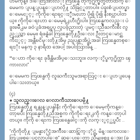
ပာမကုန္။ ဒါေတြအားလံုး ကြၽန္မ တိုက္႐ိုက္မွတ္မိတာထက္ ေ
မေမက ျပန္ျပန္ေျပာလို႔ သိခြင့္ရတာပါ။ ပဲခူးစံျပတပ္မွာ
ေမေမႏွင့္ ကိုကိုေရႊရင္းႏွီးမႈဟာ ပို၍ ပို၍ နီးစပ္လာပါတ
ယ္။ ကိုကိုေရႊဟာ ေမေမ့ရဲ႕ဟီး႐ိုးပါ။ ကြၽန္မကလည္း ပဲ
ခူးၿမိဳ႕မ ခဝဲျခံအရပ္ရပ္ လွပခံ့ညားတဲ့ ျမင္းညိဳႀကီးစီး လွ
ည့္လည္တာ မေမ့။ ရံဖန္ရံခါ ကြၽန္မတို႔ဦးေလး ဦးတင္ေမာင္ႀ
ကီးႏွင့္ အန္တီၿငိမ္းတို႔အိမ္ ညျပန္လာအိပ္တဲ့အခါ ကြၽန္မတစ္ေ
ရးႏိုး မနက္ ၃ နာရီထ အေပါ့ အပါးသြားခ်ိန္ …
“ေဟာ ကိုေရႊ ခုခ်ိန္ထိမအိပ္ေသးဘူး။ လက္ႏွိပ္စက္႐ိုက္တာ ၾ
ကားလား”
ေမေမက ကြၽန္မကို လူႀကီးသူမအရာသြင္း ေျပာျပေန
ပါေသးတယ္။
(၄)
● သူလည္းေလ ေလာကီသားေပမို႔
ကြၽန္မတို႔ ရန္ကုန္ျပန္ခါနီး ကိုကိုေရႊက ေမေမ့ကိုကန္ေ
တာ့ၿပီး ကြၽန္မတို႔ညီအစ္မက ကိုကိုေရႊ႕ကို ကန္ေတာ့ပါ
တယ္။ ကိုကို ေရႊက ကြၽန္မေခါင္းကို လက္ႏွင့္သပ္ၿပီး …
“ကိုကိုတို႔ ျမန္မာႏိုင္ငံအက်ိဳးေဆာင္ရြက္ႏိုင္တဲ့ မိန္းကေလးေ
တြျဖစ္ေပၚလာပါေစ” ဆုေပးေတာ့ ညီမျဖစ္သူ ေအး (ခ