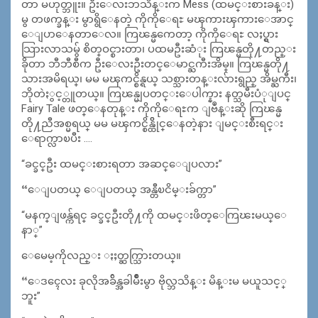
တာ မဟုတ္ဘူး။ ဦးေလးဘသိန္းက Mess (ထမင္းစားခန္း)
မွ တဖက္ခန္း မွာရွိေနတဲ့ ကိုကိုေရႊ မၾကားၾကားေအာင္
ေျပာေနတာေလ။ ကြၽန္မကေတာ့ ကိုကိုေရႊ လႈပ္ရွား
သြားလာသမွ် စိတ္ဝင္စားတာ၊ ပထမဦးဆံုး ကြၽန္မတို႔တည္း
ခိုတာ ဘီဘီစီက ဦးေလးဦးတင္ေမာင္ႀကီးအိမ္။ ကြၽန္မတို႔
သားအမိရယ္၊ မမ မၾကင္စိန္ရယ္ သစ္သားတန္းလ်ားရွည္ အိမ္ႀကီး၊
ဘိုတဲႏွင့္တူတယ္။ ကြၽန္မျပတင္းေပါက္နား နတ္သမီးပံုျပင္
Fairy Tale ဖတ္ေနတုန္း ကိုကိုေရႊက ျဗဳန္းဆို ကြၽန္မ
တို႔ညီအစ္မရယ္ မမ မၾကင္စိန္ထိိုင္ေနတဲ့နား ျမင္းစီးရင္း
ေရာက္လာၿပီး ….
“ခင္ခင္ဦး ထမင္းစားရတာ အဆင္ေျပလား”
“ေျပတယ္ ေျပတယ္ အန္တီၿငိမ္းခ်က္တာ”
“မနက္ျဖန္က်ရင္ ခင္ခင္ဦးတို႔ကို ထမင္းဖိတ္ေကြၽးမယ္ေ
နာ္”
ေမေမ့ကိုလည္း ႏႈတ္ဆက္သြားတယ္။
“ေဒၚေလး ခုလိုအခ်ိန္အခါမ်ဳိးမွာ ဗိုလ္ဘသိန္း မိန္းမ မယူသင့္
ဘူး”