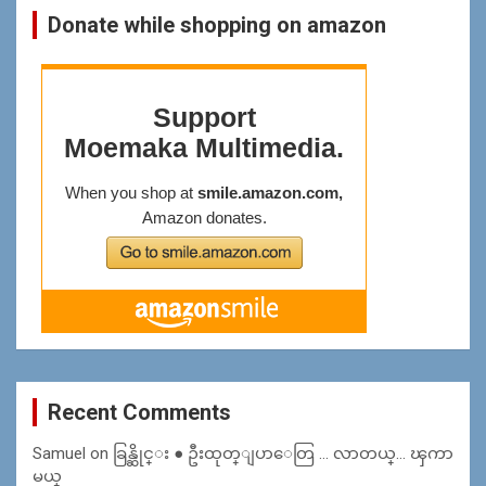
Donate while shopping on amazon
Recent Comments
Samuel
on
ခြန္ဆိုင္း ● ဦးထုတ္ျပာေတြ … လာတယ္… ၾကာ
မယ္