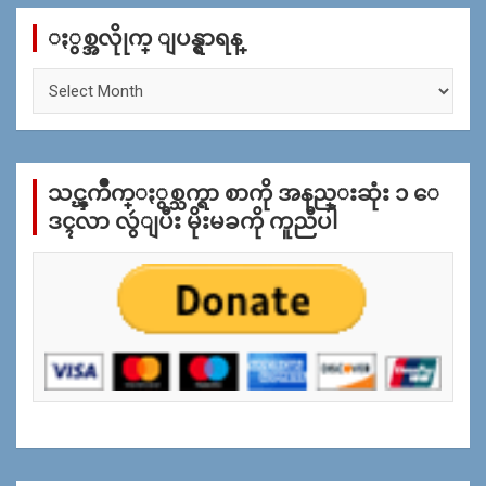
c
ႏွစ္အလိုုက္ ျပန္ရွာရန္
h
ႏွ
စ္
အ
လိုု
က္
သင္ၾကိဳက္ႏွစ္သက္ရာ စာကို အနည္းဆုံး ၁ ေ
ျ
ပ
ဒၚလာ လွဴျပီး မိုးမခကို ကူညီပါ
န္
ရွာ
ရန္