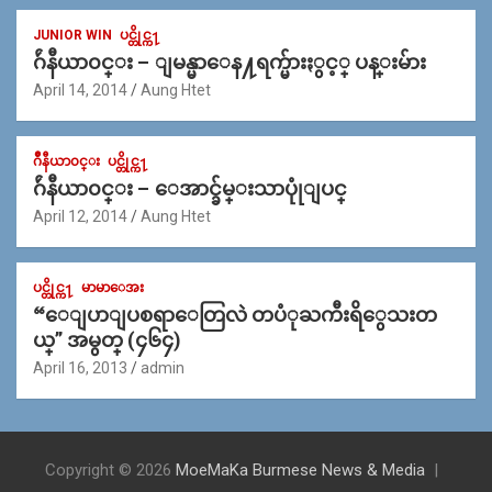
JUNIOR WIN
ပင္တိုင္က႑
ဂ်ဴနီယာ၀င္း – ျမန္မာေန႔ရက္မ်ားႏွင့္ ပန္းမ်ား
April 14, 2014
Aung Htet
ဂ်ဳနီယာ၀င္း
ပင္တိုင္က႑
ဂ်ဴနီယာ၀င္း – ေအာင္ခ်မ္းသာပုုံျပင္
April 12, 2014
Aung Htet
ပင္တိုင္က႑
မာမာေအး
“ေျပာျပစရာေတြလဲ တပံုႀကီးရိွေသးတ
ယ္” အမွတ္ (၄၆၄)
April 16, 2013
admin
Copyright © 2026
MoeMaKa Burmese News & Media