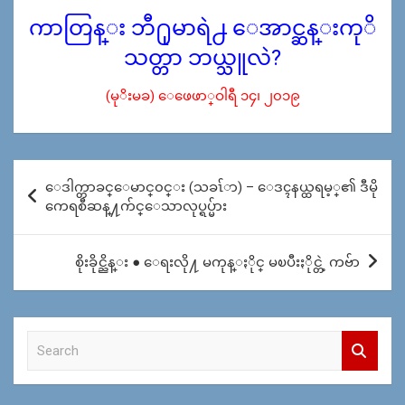
ကာတြန္း ဘီ႐ုမာရဲ႕ ေအာင္ဆန္းကုိ
သတ္တာ ဘယ္သူလဲ?
(မုိးမခ) ေဖေဖာ္ဝါရီ ၁၄၊ ၂၀၁၉
Post
ေဒါက္တာခင္ေမာင္၀င္း (သခၤ်ာ) – ေဒၚနယ္ထရမ့္၏ ဒီမို
navigation
ကေရစီဆန္႔က်င္ေသာလုပ္ရပ္မ်ား
စိုးခိုင္ညိန္း ● ေရးလို႔ မကုန္ႏိုင္ မၿပီးႏိုင္တဲ့ ကဗ်ာ
S
e
a
r