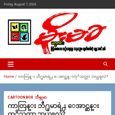
Skip
Friday, August 7, 2026
to
content
USA – editors @ moemaka.net ((510) 854-6501)။ ရန္ကုန္ ဆက္သြ
MoeMaKa Burmese News &
ယ္ေရး – အမွတ္ ၂၅၄၊ ပထပ္၊ လမ္း ၄၀၊ ေက်ာက္တံတား၊ ရန္ကုန္။
Media
(ဖုုံး – ၀၉ ၂၅၂ ၂၄၉ ၀၉၄ ၊ ၀၉ ၄၂၁ ၇၄၃ ၇၅၃ ၊ ၀၉ ၅၀၄ ၁၀ ၅၈) ျ
ဖန္႔ခ်ိေရး – ဆိပ္ကမ္းသာစာေပ – အမွတ္ ၁၃ / ၃၈ လမ္း။ ပလာ
Home
ကာတြန္း ဘီ႐ုမာရဲ႕ ေအာင္ဆန္းကုိသတ္တာ ဘယ္သူလဲ?
ဇာေစ်းသစ္ ။ ၀၉ ၇၈၆၈၃၇ ၃၀၅ / ၀၉ ၉၆၃၆၉၉၈၃၄
CARTOON BOX
ဘီရုုမာ
ကာတြန္း ဘီ႐ုမာရဲ႕ ေအာင္ဆန္း
ကုိသတ္တာ ဘယ္သူလဲ?