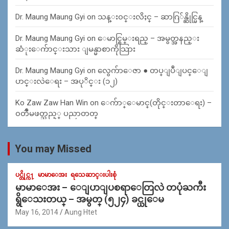
Dr. Maung Maung Gyi
on
သန္း၀င္းလိႈင္ – ဆာဂြ်န္ဆိုင္မြန္
Dr. Maung Maung Gyi
on
ေမာင္စြမ္းရည္ – အမွတ္အနည္း
ဆံုးေက်ာင္းသား ျမန္မာစာကိုသြား
Dr. Maung Maung Gyi
on
လွေက်ာေဇာ ● တပ္ျပဳျပင္ေျ
ပာင္းလဲေရး – အပုိင္း (၁၂)
Ko Zaw Zaw Han Win
on
ေက်ာ္ေမာင္(တိုင္းတာေရး) –
၀တၳဳမဖတ္သည့္ ပညာတတ္
You may Missed
ပင္တိုင္က႑
မာမာေအး
ရသေဆာင္းပါးစုံ
မာမာေအး – ေျပာျပစရာေတြလဲ တပုံႀကီး
ရွိေသးတယ္ – အမွတ္ (၅၂၄) ခင္ယုေမ
May 16, 2014
Aung Htet